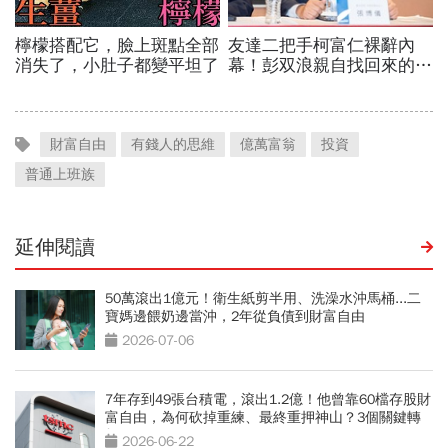
財富自由
有錢人的思維
億萬富翁
投資
普通上班族
延伸閱讀
50萬滾出1億元！衛生紙剪半用、洗澡水沖馬桶...二
寶媽邊餵奶邊當沖，2年從負債到財富自由
2026-07-06
7年存到49張台積電，滾出1.2億！他曾靠60檔存股財
富自由，為何砍掉重練、最終重押神山？3個關鍵轉
折
2026-06-22