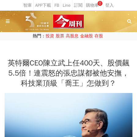
0
熱門：
投資
股票
高股息
金融股
存股
英特爾CEO陳立武上任400天、股價飆
5.5倍！連震怒的張忠謀都被他安撫，
科技業頂級「喬王」怎做到？