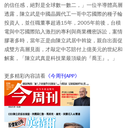
的信任感，絕對是全球數一數二，」一位半導體高層
透露，陳立武是中國晶圓代工一哥中芯國際的種子輪
投資人，並任職董事超過15年，2005年前後，台積
電與中芯國際陷入激烈的專利與商業機密訴訟，案情
膠著多時，當年正是由陳立武居中斡旋，親自出面促
成雙方高層見面，才敲定中芯賠付上億美元的世紀和
解案，「陳立武真是科技業最頂級的『喬王』。」
更多精彩內容請看
《今周刊APP》