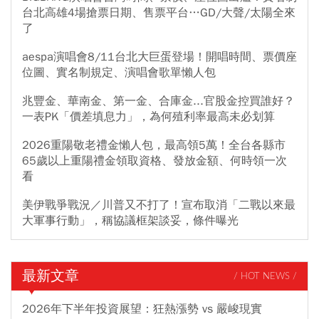
台北高雄4場搶票日期、售票平台…GD/大聲/太陽全來
了
aespa演唱會8/11台北大巨蛋登場！開唱時間、票價座
位圖、實名制規定、演唱會歌單懶人包
兆豐金、華南金、第一金、合庫金...官股金控買誰好？
一表PK「價差填息力」，為何殖利率最高未必划算
2026重陽敬老禮金懶人包，最高領5萬！全台各縣市
65歲以上重陽禮金領取資格、發放金額、何時領一次
看
美伊戰爭戰況／川普又不打了！宣布取消「二戰以來最
大軍事行動」，稱協議框架談妥，條件曝光
最新文章
/ HOT NEWS /
2026年下半年投資展望：狂熱漲勢 vs 嚴峻現實