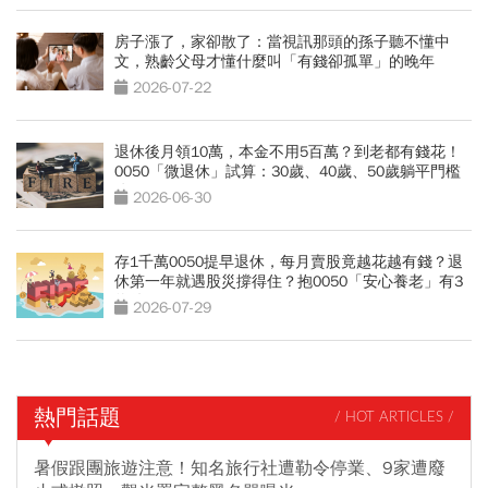
房子漲了，家卻散了：當視訊那頭的孫子聽不懂中
文，熟齡父母才懂什麼叫「有錢卻孤單」的晚年
2026-07-22
退休後月領10萬，本金不用5百萬？到老都有錢花！
0050「微退休」試算：30歲、40歲、50歲躺平門檻
公開
2026-06-30
存1千萬0050提早退休，每月賣股竟越花越有錢？退
休第一年就遇股災撐得住？抱0050「安心養老」有3
條件
2026-07-29
熱門話題
/ HOT ARTICLES /
暑假跟團旅遊注意！知名旅行社遭勒令停業、9家遭廢