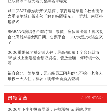
止或撤照…觀光署完整黑名單曝光
國巨(2327)股價腰斬又漲停，該賣還是續抱？杜金龍預
言重演華城狂飆走勢「解套時間曝光」！群創、南亞科
也點名
BIGBANG演唱會台灣時間、票價、座位圖出爐！實名制
台北高雄4場搶票日期、售票平台…GD/大聲/太陽全來
了
2026重陽敬老禮金懶人包，最高領5萬！全台各縣市
65歲以上重陽禮金領取資格、發放金額、何時領一次
看
福容台北一館熄燈，元老級員工阿基師也不捨…老客人
最後一天入住，福容：明年全新酒店登場
最新文章
/ HOT NEWS /
2026年下半年投資展望：狂熱漲勢 vs 嚴峻現實