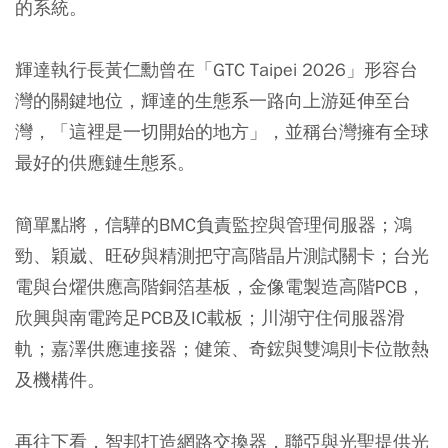
的系統。
輝達執行長黃仁勳曾在「GTC Taipei 2026」形容台
灣的關鍵地位，輝達的生態系一路向上游延伸至台
灣，「這裡是一切開始的地方」，並稱台灣擁有全球
最好的供應鏈生態系。
簡單點將，信驊的BMC負責監控與管理伺服器；鴻
勁、穎崴、旺矽與精測把守高階晶片測試關卡；台光
電與台燿供應高階銅箔基板，金像電製造高階PCB，
欣興與南電跨足PCB及IC載板；川湖守住伺服器滑
軌；嘉澤供應連接器；健策、奇鋐與雙鴻則卡位散熱
及機構件。
再往下看，智邦打造網路交換器，聯亞與光聖提供光