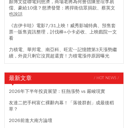
顏博文從聯電到慈濟，商場老將為何會信陳昱瑄李易
儒、豪給10億？慈濟發聲：將捍衛信眾捐款、蔡英文
也說話
《吉伊卡哇》電影7/31上映！威秀影城特典、預售套
票…販售資訊整理，討伐棒+小卡必收、上映戲院一文
看
力積電、華邦電、南亞科、旺宏…記憶體第3天漲勢繼
續，外資只剩它沒買超還賣！力積電漲停原因曝光
最新文章
/ HOT NEWS /
2026年下半年投資展望：狂熱漲勢 vs 嚴峻現實
友達二把手柯富仁裸辭內幕！「落後群創」成最後稻
草？
2026前進大南方論壇