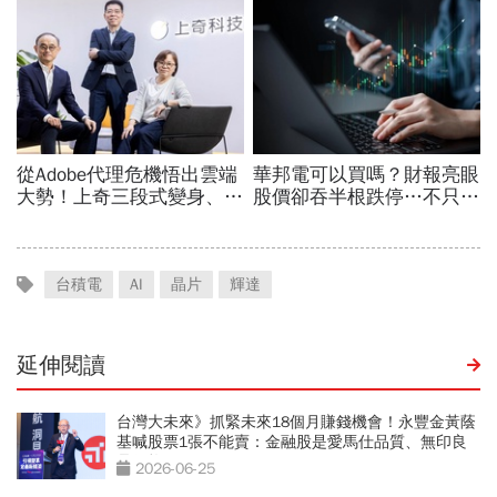
台積電
AI
晶片
輝達
延伸閱讀
台灣大未來》抓緊未來18個月賺錢機會！永豐金黃蔭
基喊股票1張不能賣：金融股是愛馬仕品質、無印良
品價格
2026-06-25