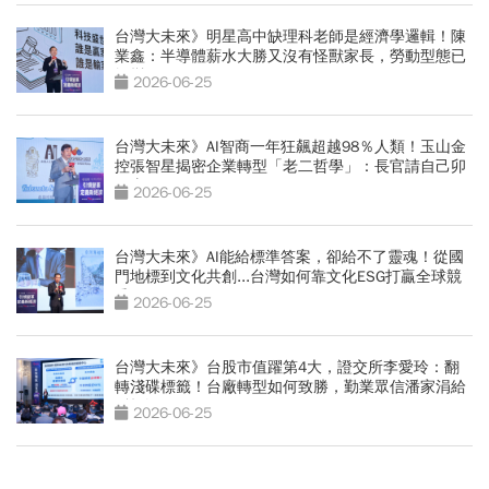
台灣大未來》明星高中缺理科老師是經濟學邏輯！陳
業鑫：半導體薪水大勝又沒有怪獸家長，勞動型態已
轉變
2026-06-25
台灣大未來》AI智商一年狂飆超越98％人類！玉山金
控張智星揭密企業轉型「老二哲學」：長官請自己卯
下去玩AI
2026-06-25
台灣大未來》AI能給標準答案，卻給不了靈魂！從國
門地標到文化共創...台灣如何靠文化ESG打贏全球競
爭？
2026-06-25
台灣大未來》台股市值躍第4大，證交所李愛玲：翻
轉淺碟標籤！台廠轉型如何致勝，勤業眾信潘家涓給
3策略
2026-06-25