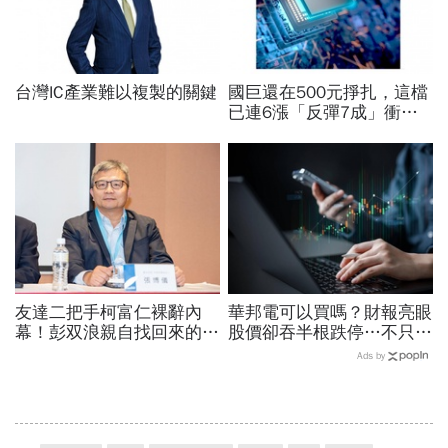
台灣IC產業難以複製的關鍵
國巨還在500元掙扎，這檔
已連6漲「反彈7成」衝千
金股，法人喊到1430元，
還有5成空間
友達二把手柯富仁裸辭內
華邦電可以買嗎？財報亮眼
幕！彭双浪親自找回來的接
股價卻吞半根跌停…不只外
班人，為何最後撕破臉？
資終結連3買改賣超1.8萬
Ads by
「落後群創」成最後稻草？
張利空，要抱要殺全看2重
點