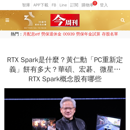
0
熱門：
月配息etf
勞保退休金
00939
勞保年金試算
存股名單
RTX Spark是什麼？黃仁勳「PC重新定
義」餅有多大？華碩、宏碁、微星…
RTX Spark概念股有哪些