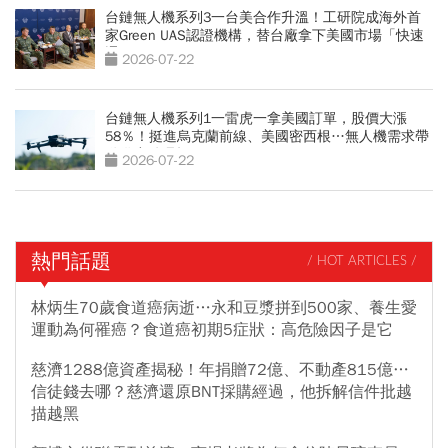
台鏈無人機系列3一台美合作升溫！工研院成海外首
家Green UAS認證機構，替台廠拿下美國市場「快速
通關」
2026-07-22
台鏈無人機系列1一雷虎一拿美國訂單，股價大漲
58％！挺進烏克蘭前線、美國密西根…無人機需求帶
動供應鏈崛起
2026-07-22
熱門話題
/ HOT ARTICLES /
林炳生70歲食道癌病逝…永和豆漿拼到500家、養生愛
運動為何罹癌？食道癌初期5症狀：高危險因子是它
慈濟1288億資產揭秘！年捐贈72億、不動產815億…
信徒錢去哪？慈濟還原BNT採購經過，他拆解信件批越
描越黑