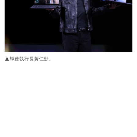
▲輝達執行長黃仁勳。