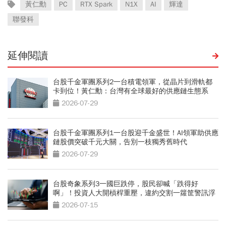
黃仁勳
PC
RTX Spark
N1X
AI
輝達
聯發科
延伸閱讀
台股千金軍團系列2一台積電領軍，從晶片到滑軌都
卡到位！黃仁勳：台灣有全球最好的供應鏈生態系
2026-07-29
台股千金軍團系列1一台股迎千金盛世！AI領軍助供應
鏈股價突破千元大關，告別一枝獨秀舊時代
2026-07-29
台股奇象系列3一國巨跌停，股民卻喊「跌得好
啊」！投資人大開槓桿重壓，違約交割一籮筐警訊浮
現
2026-07-15