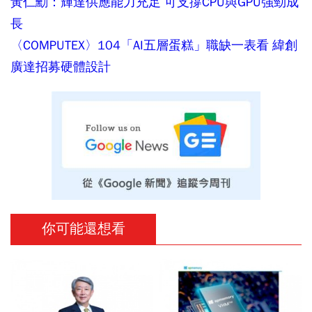
黃仁勳：輝達供應能力充足 可支撐CPU與GPU強勁成
長
〈COMPUTEX〉104「AI五層蛋糕」職缺一表看 緯創
廣達招募硬體設計
你可能還想看