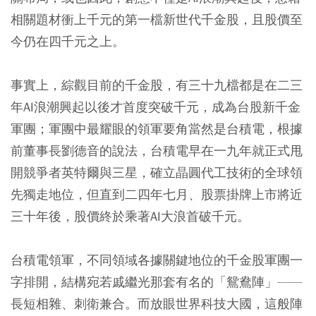
相關題材衝上千元的第一檔新世代千金股，且股價至
今仍在四千元之上。
事實上，綜觀目前的千金股，有三十九檔都是在二三
年AI浪潮興起以後才首度突破千元，成為台股新千金
軍團；軍團中最耀眼的領軍要角當然是台積電，根據
前董事長劉德音的說法，台積電早在一九年就正式甩
開競爭者英特爾與三星，確立晶圓代工技術的全球領
先獨走地位，但直到二四年七月、股票掛牌上市將近
三十年後，股價終於乘著AI大浪首破千元。
台積電領軍，不同領域各據關鍵地位的千金股軍團一
字排開，結構宛若戚繼光那套有名的「鴛鴦陣」——
長短相雜、刺衛兼合。而放眼世界科技大國，這般陣