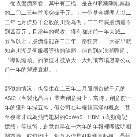
「從收盤價來看，其中有三檔，是在AI浪潮剛剛興起
的二○二三年首度突破千元。」一位基金經理人以二
三年七月躋身千金股的川湖為例，二二年底股價還不
到四百元，且當年的營收、獲利都比前一年大減二
五％以上，股價卻能在二三年一路狂奔，「大家早就
知道川湖是伺服器導軌的龍頭，但直到AI浪潮興起，
『導軌龍頭』的價值才被放大，大到讓市場忽略公司
前一年的營運衰退。」
類似的情況，也發生在二三年二月股價首破千元的
ASIC（客製化晶片）業者創意身上，當時，創意前一
年的獲利年減五％，但公司在年報裡寫滿AI概念，甚
至後來才成為熱門題材的CoWoS、HBM（高頻寬記
憶體）等技術，創意也早在一六年的年報裡即說明相
關布局，或也因此，創意不僅是AI浪潮興起後，憑藉