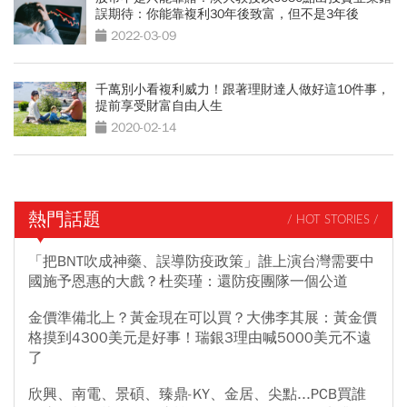
誤期待：你能靠複利30年後致富，但不是3年後
2022-03-09
千萬別小看複利威力！跟著理財達人做好這10件事，
提前享受財富自由人生
2020-02-14
熱門話題
/ HOT STORIES /
「把BNT吹成神藥、誤導防疫政策」誰上演台灣需要中
國施予恩惠的大戲？杜奕瑾：還防疫團隊一個公道
金價準備北上？黃金現在可以買？大佛李其展：黃金價
格摸到4300美元是好事！瑞銀3理由喊5000美元不遠
了
欣興、南電、景碩、臻鼎-KY、金居、尖點...PCB買誰