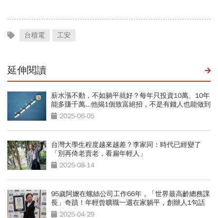
的被低估了
台積電
工安
延伸閱讀
薪水漲不動，不如躺平就好？每年只投資10萬、10年
能多賺千萬...他揭1個致富絕招，不是有錢人也能做到
2025-06-05
台灣大學生程度越來越差？李家同：時代已經變了
「別再倚老賣老，看扁年輕人」
2025-08-14
95歲阿嬤在螺絲公司工作66年，「世界最高齡總務課
長」奇蹟！年輕曾曠職一週在家躺平，創辦人1句話
改變人生
2025-04-29