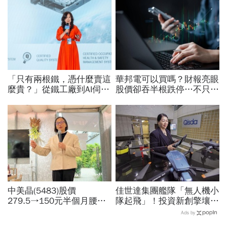
「只有兩根鐵，憑什麼賣這
華邦電可以買嗎？財報亮眼
麼貴？」從鐵工廠到AI伺服
股價卻吞半根跌停…不只外
器滑軌霸主，川湖靠四大護
資終結連3買改賣超1.8萬
城河創造超高毛利率
張利空，要抱要殺全看2重
點
中美晶(5483)股價
佳世達集團艦隊「無人機小
279.5→150元半個月腰
隊起飛」！投資新創擎壤、
斬，徐秀蘭端出Q2好成
翔隆，總座親督軍養大精
Ads by
績、罕見抱屈自家股票：真
兵：鎖定美日頂級客戶切入