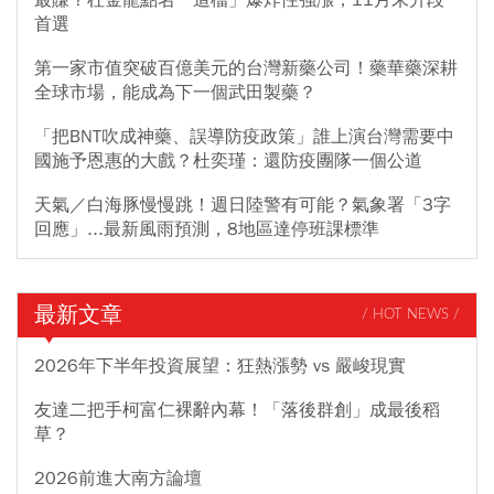
首選
第一家市值突破百億美元的台灣新藥公司！藥華藥深耕
全球市場，能成為下一個武田製藥？
「把BNT吹成神藥、誤導防疫政策」誰上演台灣需要中
國施予恩惠的大戲？杜奕瑾：還防疫團隊一個公道
天氣／白海豚慢慢跳！週日陸警有可能？氣象署「3字
回應」...最新風雨預測，8地區達停班課標準
最新文章
/ HOT NEWS /
2026年下半年投資展望：狂熱漲勢 vs 嚴峻現實
友達二把手柯富仁裸辭內幕！「落後群創」成最後稻
草？
2026前進大南方論壇