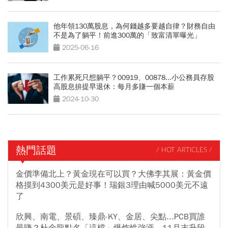
他年領130萬股息，為何錢越多要越自律？財務自由
不是為了躺平！前進300萬的「致富清單曝光」
2025-06-16
工作累死只想躺平？00919、00878...小公務員存股
高股息拚提早退休：每月多賺一個本薪
2024-10-30
熱門話題
/ HOT ARTICLES /
金價準備北上？黃金現在可以買？大佛李其展：黃金價
格摸到4300美元是好事！瑞銀3理由喊5000美元不遠
了
欣興、南電、景碩、臻鼎-KY、金居、尖點...PCB買誰
最賺？杜金龍點名「這檔」爆炸性強漲，11月末升段