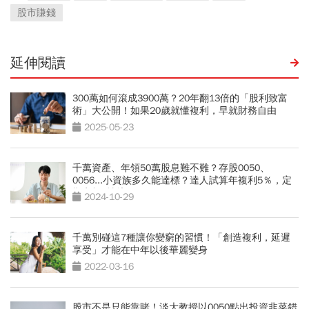
股市賺錢
延伸閱讀
300萬如何滾成3900萬？20年翻13倍的「股利致富
術」大公開！如果20歲就懂複利，早就財務自由
2025-05-23
千萬資產、年領50萬股息難不難？存股0050、
0056...小資族多久能達標？達人試算年複利5％，定
期定額3情境
2024-10-29
千萬別碰這7種讓你變窮的習慣！「創造複利，延遲
享受」才能在中年以後華麗變身
2022-03-16
股市不是只能靠賭！淡大教授以0050點出投資韭菜錯