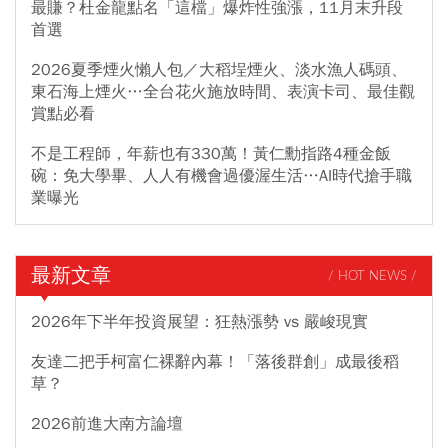
最賺？杜金龍點名「這檔」爆炸性強漲，11月末升段
首選
2026夏季煙火懶人包／大稻埕煙火、淡水漁人碼頭、
東石海上煙火…全台花火施放時間、表演卡司、最佳觀
賞點必看
不是工程師，年薪也有330萬！黃仁勳指路4種金飯
碗：免大學畢、人人有機會過優渥生活…AI時代搶手職
業曝光
最新文章
/ HOT NEWS /
2026年下半年投資展望：狂熱漲勢 vs 嚴峻現實
友達二把手柯富仁裸辭內幕！「落後群創」成最後稻
草？
2026前進大南方論壇