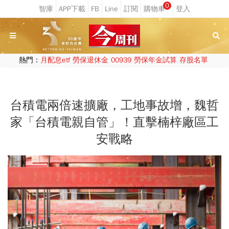
0
熱門：
月配息etf
勞保退休金
00939
勞保年金試算
存股名單
台積電兩倍速擴廠，工地事故增，魏哲
家「台積電親自管」！直擊楠梓廠區工
安戰略