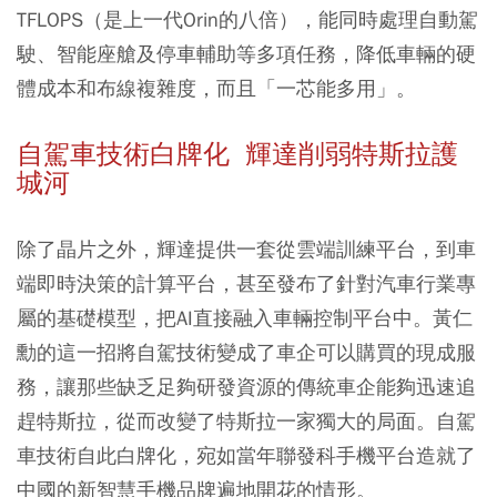
TFLOPS（是上一代Orin的八倍），能同時處理自動駕
駛、智能座艙及停車輔助等多項任務，降低車輛的硬
體成本和布線複雜度，而且「一芯能多用」。
自駕車技術白牌化 輝達削弱特斯拉護
城河
除了晶片之外，輝達提供一套從雲端訓練平台，到車
端即時決策的計算平台，甚至發布了針對汽車行業專
屬的基礎模型，把AI直接融入車輛控制平台中。黃仁
勳的這一招將自駕技術變成了車企可以購買的現成服
務，讓那些缺乏足夠研發資源的傳統車企能夠迅速追
趕特斯拉，從而改變了特斯拉一家獨大的局面。自駕
車技術自此白牌化，宛如當年聯發科手機平台造就了
中國的新智慧手機品牌遍地開花的情形。