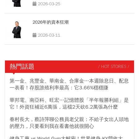
2026-03-25
2026年的資本狂潮
2026-03-11
熱門話題
/ HOT STORIES /
第一金、兆豐金、華南金、合庫金…本週除息日、配息
一表看！存股誰殖利率最高：它3.66%穩穩賺
華邦電、南亞科、旺宏…記憶體股「半年報勝利組」是
它！外資狂補近6萬張，這檔2天砍6.2萬張為什麼
眷村長大，蔡詩萍聊公務員老父親：不給子女出人頭地
的壓力，只要看到我在看書他就很開心
健身工廠 vs World Gym大解密！世界健身-KY營收大