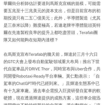
華爾街分析師估計要達到馬斯克宣稱的規模，可能需
要五兆至十三兆美元的資本支出，但是目前宣布的初
期投資只有二五○億美元；此外，半導體製造（尤其
是三奈米以降）難度極高，若連老牌半導體龍頭英特
爾在先進製程良率的提升上都吃盡苦頭，Terafab團
隊又如何能夠在短期內達標？
在馬斯克宣布Terafab的幾天前，輝達於三月十六日
的GTC大會上發布自動駕駛領域重大布局：推出下世
代自駕車晶片DRIVE Thor，同時宣布與Uber合作，共
同開發Robotaxi-Ready平台車輛。黃仁勳表示：「自
駕車的ChatGPT時代已經到來。」且輝達生態系中已
有十九家車廠。過去車企需投入巨資研發自駕車的軟
硬體，現在透過輝達提供的成熟方案，這些車企能迅