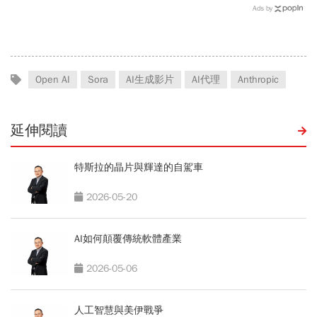
進入新回合 月之暗面開源
翔隆，總座親督軍養大精
Ads by
策略 改寫AI獲利模式
兵：鎖定美日頂級客戶切入
Open AI
Sora
AI生成影片
AI代理
Anthropic
延伸閱讀
特斯拉的晶片與輝達的自駕車
2026-05-20
AI如何顛覆傳統軟體產業
2026-05-06
人工智慧與美伊戰爭