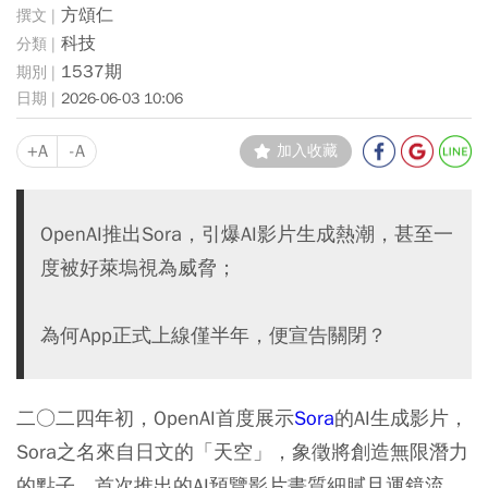
方頌仁
科技
1537期
2026-06-03 10:06
+A
-A
加入收藏
OpenAI推出Sora，引爆AI影片生成熱潮，甚至一
度被好萊塢視為威脅；
為何App正式上線僅半年，便宣告關閉？
二○二四年初，OpenAI首度展示
Sora
的AI生成影片，
Sora之名來自日文的「天空」，象徵將創造無限潛力
的點子。首次推出的AI預覽影片畫質細膩且運鏡流