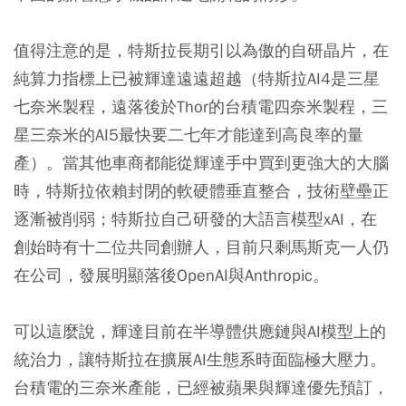
值得注意的是，特斯拉長期引以為傲的自研晶片，在
純算力指標上已被輝達遠遠超越（特斯拉AI4是三星
七奈米製程，遠落後於Thor的台積電四奈米製程，三
星三奈米的AI5最快要二七年才能達到高良率的量
產）。當其他車商都能從輝達手中買到更強大的大腦
時，特斯拉依賴封閉的軟硬體垂直整合，技術壁壘正
逐漸被削弱；特斯拉自己研發的大語言模型xAI，在
創始時有十二位共同創辦人，目前只剩馬斯克一人仍
在公司，發展明顯落後OpenAI與Anthropic。
可以這麼說，輝達目前在半導體供應鏈與AI模型上的
統治力，讓特斯拉在擴展AI生態系時面臨極大壓力。
台積電的三奈米產能，已經被蘋果與輝達優先預訂，