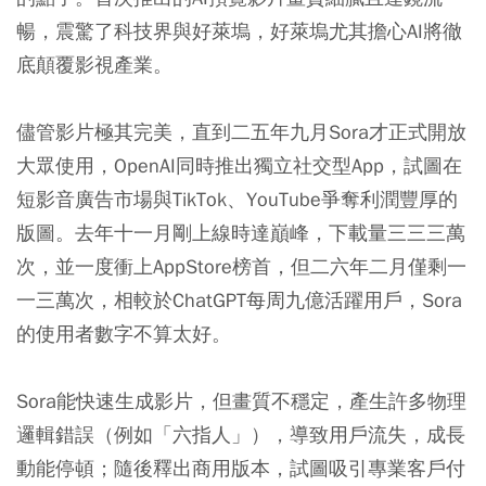
暢，震驚了科技界與好萊塢，好萊塢尤其擔心AI將徹
底顛覆影視產業。
儘管影片極其完美，直到二五年九月Sora才正式開放
大眾使用，OpenAI同時推出獨立社交型App，試圖在
短影音廣告市場與TikTok、YouTube爭奪利潤豐厚的
版圖。去年十一月剛上線時達巔峰，下載量三三三萬
次，並一度衝上AppStore榜首，但二六年二月僅剩一
一三萬次，相較於ChatGPT每周九億活躍用戶，Sora
的使用者數字不算太好。
Sora能快速生成影片，但畫質不穩定，產生許多物理
邏輯錯誤（例如「六指人」），導致用戶流失，成長
動能停頓；隨後釋出商用版本，試圖吸引專業客戶付