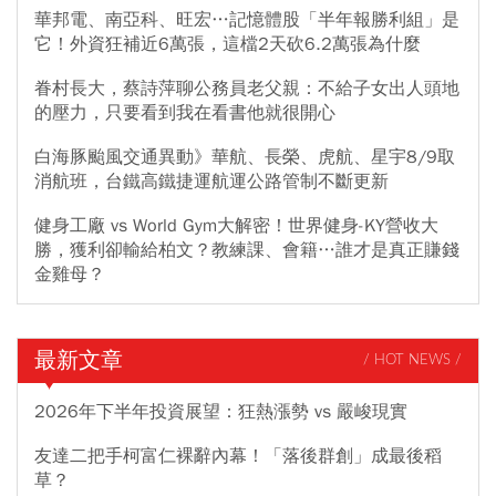
華邦電、南亞科、旺宏…記憶體股「半年報勝利組」是
它！外資狂補近6萬張，這檔2天砍6.2萬張為什麼
眷村長大，蔡詩萍聊公務員老父親：不給子女出人頭地
的壓力，只要看到我在看書他就很開心
白海豚颱風交通異動》華航、長榮、虎航、星宇8/9取
消航班，台鐵高鐵捷運航運公路管制不斷更新
健身工廠 vs World Gym大解密！世界健身-KY營收大
勝，獲利卻輸給柏文？教練課、會籍…誰才是真正賺錢
金雞母？
最新文章
/ HOT NEWS /
2026年下半年投資展望：狂熱漲勢 vs 嚴峻現實
友達二把手柯富仁裸辭內幕！「落後群創」成最後稻
草？