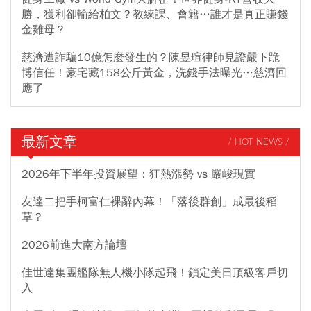
勝，獲利卻輸給柏文？教練課、會籍…誰才是真正賺錢
金雞母？
慈濟遭詐騙10億怎麼發生的？陳昱瑄律師見證嚴下跪
博信任！豪宅藏158公斤黃金，洗錢手法曝光…慈濟回
應了
最新文章
/ HOT NEWS /
2026年下半年投資展望：狂熱漲勢 vs 嚴峻現實
友達二把手柯富仁裸辭內幕！「落後群創」成最後稻
草？
2026前進大南方論壇
佳世達集團艦隊無人機小隊起飛！鎖定美日頂級客戶切
入