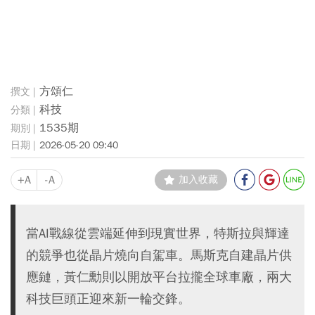
方頌仁
科技
1535期
2026-05-20 09:40
+A
-A
加入收藏
當AI戰線從雲端延伸到現實世界，特斯拉與輝達
的競爭也從晶片燒向自駕車。馬斯克自建晶片供
應鏈，黃仁勳則以開放平台拉攏全球車廠，兩大
科技巨頭正迎來新一輪交鋒。