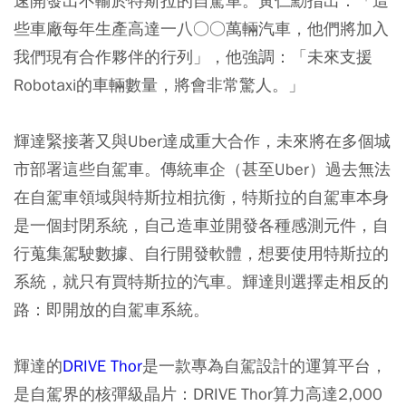
速開發出不輸於特斯拉的自駕車。黃仁勳指出：「這
些車廠每年生產高達一八○○萬輛汽車，他們將加入
我們現有合作夥伴的行列」，他強調：「未來支援
Robotaxi的車輛數量，將會非常驚人。」
輝達緊接著又與Uber達成重大合作，未來將在多個城
市部署這些自駕車。傳統車企（甚至Uber）過去無法
在自駕車領域與特斯拉相抗衡，特斯拉的自駕車本身
是一個封閉系統，自己造車並開發各種感測元件，自
行蒐集駕駛數據、自行開發軟體，想要使用特斯拉的
系統，就只有買特斯拉的汽車。輝達則選擇走相反的
路：即開放的自駕車系統。
輝達的
DRIVE Thor
是一款專為自駕設計的運算平台，
是自駕界的核彈級晶片：DRIVE Thor算力高達2,000