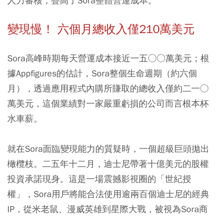
人力審核，疊高了Sora整體營運成本。
變現慢！ 六個月總收入僅210萬美元
Sora高峰時期每天營運成本接近一五○○萬美元；根
據Appfigures的估計，Sora整個生命週期（約六個
月），透過應用程式內購所賺取的總收入僅約二一○
萬美元，這個業績對一家嚴重虧損的公司而言根本杯
水車薪。
就在Sora面臨變現能力的質疑時，一個超級巨頭拋出
橄欖枝。二五年十二月，迪士尼帶著十億美元的股權
投資承諾現身。這是一場震撼影視圈的「世紀授
權」，Sora用戶將能合法使用逾兩百個迪士尼的經典
IP，從米老鼠、漫威英雄到星際大戰，被視為Sora商