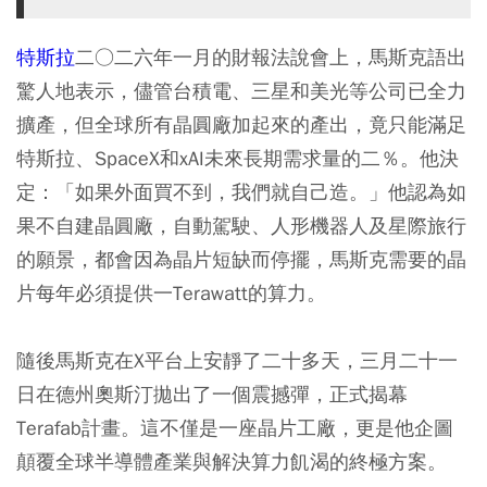
特斯拉
二○二六年一月的財報法說會上，馬斯克語出
驚人地表示，儘管台積電、三星和美光等公司已全力
擴產，但全球所有晶圓廠加起來的產出，竟只能滿足
特斯拉、SpaceX和xAI未來長期需求量的二％。他決
定：「如果外面買不到，我們就自己造。」他認為如
果不自建晶圓廠，自動駕駛、人形機器人及星際旅行
的願景，都會因為晶片短缺而停擺，馬斯克需要的晶
片每年必須提供一Terawatt的算力。
隨後馬斯克在X平台上安靜了二十多天，三月二十一
日在德州奧斯汀拋出了一個震撼彈，正式揭幕
Terafab計畫。這不僅是一座晶片工廠，更是他企圖
顛覆全球半導體產業與解決算力飢渴的終極方案。