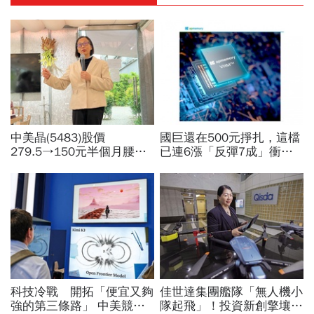
中美晶(5483)股價
國巨還在500元掙扎，這檔
279.5→150元半個月腰
已連6漲「反彈7成」衝千
斬，徐秀蘭端出Q2好成
金股，法人喊到1430元，
績、罕見抱屈自家股票：真
還有5成空間
的被低估了
科技冷戰 開拓「便宜又夠
佳世達集團艦隊「無人機小
強的第三條路」 中美競爭
隊起飛」！投資新創擎壤、