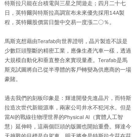
特斯拉只能在台積電與三星之間遊走；四月二十七
日，英特爾與特斯拉高調宣布未來優先採用14A製
程，英特爾股價當日盤中交易一度漲二○％。
馬斯克想藉由Terafab向世界證明，晶片製造不該是
少數巨頭壟斷的精密工業，應像生產汽車一樣，透過
大規模自動化和垂直整合來實現量產。Terafab是馬
斯克試圖將自己從半導體的客戶轉變為供應商的一場
豪賭。
過去我們的刻板印象是：輝達開發先進晶片，而特斯
拉造次世代新能源車，兩家公司井水不犯河水。但是
當AI的戰線往物理世界的Physical AI（實體人工智
慧）延伸時，這兩個巨頭的版圖也開始重疊。輝達今
天挑戰的目標是自駕車，明天將會是特斯拉念茲在茲