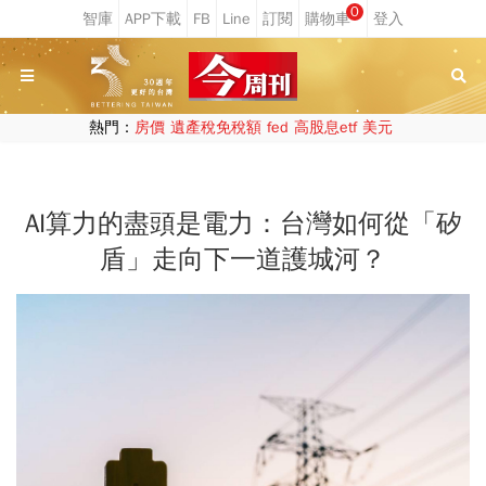
0
熱門：
房價
遺產稅免稅額
fed
高股息etf
美元
AI算力的盡頭是電力：台灣如何從「矽
盾」走向下一道護城河？