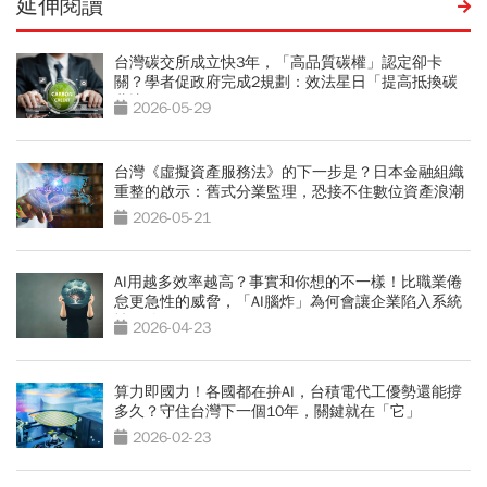
延伸閱讀
台灣碳交所成立快3年，「高品質碳權」認定卻卡
關？學者促政府完成2規劃：效法星日「提高抵換碳
費比例」
2026-05-29
台灣《虛擬資產服務法》的下一步是？日本金融組織
重整的啟示：舊式分業監理，恐接不住數位資產浪潮
2026-05-21
AI用越多效率越高？事實和你想的不一樣！比職業倦
怠更急性的威脅，「AI腦炸」為何會讓企業陷入系統
性風險？
2026-04-23
算力即國力！各國都在拚AI，台積電代工優勢還能撐
多久？守住台灣下一個10年，關鍵就在「它」
2026-02-23