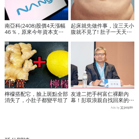
南亞科(2408)股價4天漲幅
起床就先做件事，沒三天小
46 %，原來今年資本支出
腹就不見了! 肚子一天天變
拉高、7月營收增7倍破
小！
表！蓋廠買設備最新營運目
PR
標曝光
檸檬搭配它，臉上斑點全部
友達二把手柯富仁裸辭內
消失了，小肚子都變平坦了
幕！彭双浪親自找回來的接
班人，為何最後撕破臉？
Ads by
「落後群創」成最後稻草？