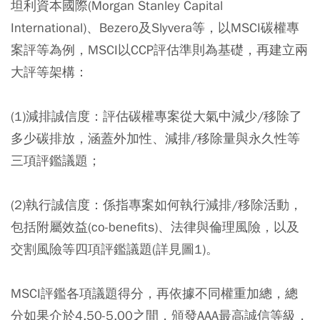
坦利資本國際(Morgan Stanley Capital
International)、Bezero及Slyvera等，以MSCI碳權專
案評等為例，MSCI以CCP評估準則為基礎，再建立兩
大評等架構：
(1)減排誠信度：評估碳權專案從大氣中減少/移除了
多少碳排放，涵蓋外加性、減排/移除量與永久性等
三項評鑑議題；
(2)執行誠信度：係指專案如何執行減排/移除活動，
包括附屬效益(co-benefits)、法律與倫理風險，以及
交割風險等四項評鑑議題(詳見圖1)。
MSCI評鑑各項議題得分，再依據不同權重加總，總
分如果介於4.50-5.00之間，頒發AAA最高誠信等級，