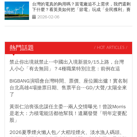
台灣的電真的夠用嗎？當電廠追不上需求，我們還剩
下什麼？看英美如何把「節電」玩成「全民獲利」賽
局
2026-02-06
熱門話題
/ HOT ARTICLES /
禁止你出境就禁止…中國出入境新規9/15上路，台灣
人小心「有去無回」？4種職業特別注意：前例在這
BIGBANG演唱會台灣時間、票價、座位圖出爐！實名制
台北高雄4場搶票日期、售票平台…GD/大聲/太陽全來
了
黃崇仁治喪張忠謀任主委…兩人交情曝光！曾說Morris
是老大：力積電能活都他幫我！遺屬發聲「明年定要配
股」
2026夏季煙火懶人包／大稻埕煙火、淡水漁人碼頭、