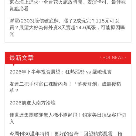
東石海上煙火…全台花火施放時間、表演卡司、最佳觀
賞點必看
聯電(2303)股價破底翻、漲了2成玩完？118元可以
買？展望大好為何外資3天賣超14.6萬張，可能原因曝
光
最新文章
/ HOT NEWS /
2026年下半年投資展望：狂熱漲勢 vs 嚴峻現實
友達二把手柯富仁裸辭內幕！「落後群創」成最後稻
草？
2026前進大南方論壇
佳世達集團艦隊無人機小隊起飛！鎖定美日頂級客戶切
入
今周刊30週年特輯｜更好的台灣：回望精彩風雲，預