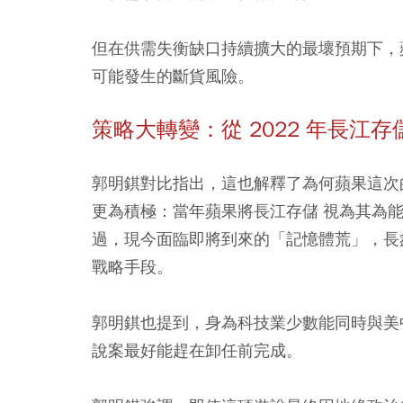
但在供需失衡缺口持續擴大的最壞預期下，
可能發生的斷貨風險。
策略大轉變：從 2022 年長江
郭明錤對比指出，這也解釋了為何蘋果這次的遊
更為積極：當年蘋果將長江存儲 視為其為能有效
過，現今面臨即將到來的「記憶體荒」，長鑫
戰略手段。
郭明錤也提到，身為科技業少數能同時與美中
說案最好能趕在卸任前完成。