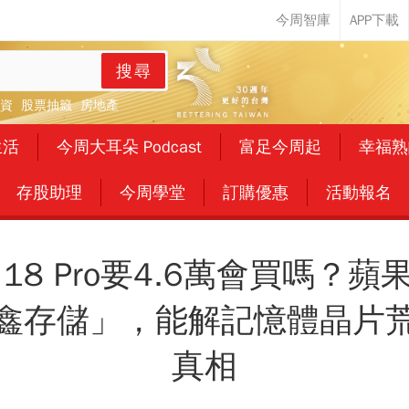
搜尋
資
股票抽籤
房地產
生活
今周大耳朵 Podcast
富足今周起
幸福熟
存股助理
今周學堂
訂購優惠
活動報名
e 18 Pro要4.6萬會買嗎
鑫存儲」，能解記憶體晶片
真相