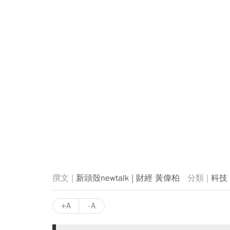
新頭殼newtalk | 財經 黃偉柏
科技
+A
-A