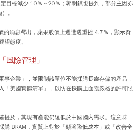
原定目標減少 10％～20％；郭明錤也提到，部分主因亦
ng）。
嫁而漲價的消息釋出，蘋果股價上週遭遇重挫 4.7％，顯示資
觀望態度。
是「風險管理」
軍事企業」，並限制該單位不能採購長鑫存儲的產品，
入「美國實體清單」，以防在採購上面臨嚴格的許可限
確提及，其現有產能仍遠低於中國國內需求。這意味
購 DRAM，實質上對於「顯著降低成本」或「改善全