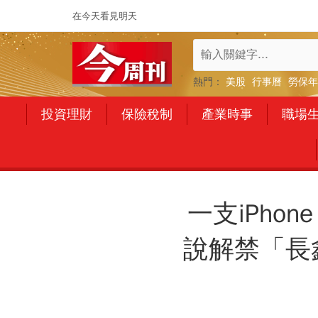
在今天看見明天
熱門：
美股
行事曆
勞保年
投資理財
保險稅制
產業時事
職場
一支iPhon
說解禁「長