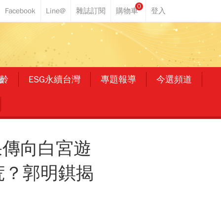
0
齡
ESG永續台灣
專題報導
今選頻道
？蘋果傳向白宮遊
荒？郭明錤揭