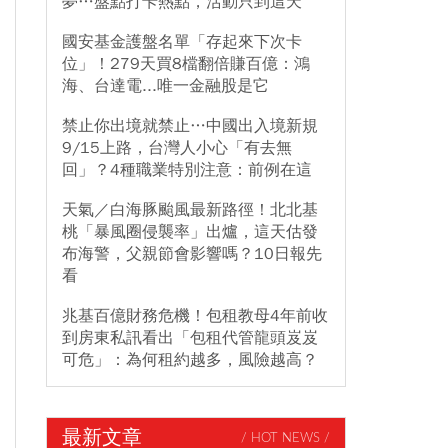
夢…盤點打卡熱點，活動只到這天
國安基金護盤名單「存起來下次卡
位」！279天買8檔翻倍賺百億：鴻
海、台達電...唯一金融股是它
禁止你出境就禁止…中國出入境新規
9/15上路，台灣人小心「有去無
回」？4種職業特別注意：前例在這
天氣／白海豚颱風最新路徑！北北基
桃「暴風圈侵襲率」出爐，這天估發
布海警，父親節會影響嗎？10日報先
看
兆基百億財務危機！包租教母4年前收
到房東私訊看出「包租代管龍頭岌岌
可危」：為何租約越多，風險越高？
最新文章
/ HOT NEWS /