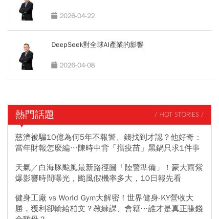
2026-04-22
DeepSeek對全球AI產業的影響
2026-04-08
熱門話題
/ HOT STORIES /
慈濟被騙10億為何5年不報警、錢找到才認？他好奇：
當年財報怎麼編…陳時中背「擋疫苗」黑鍋只求1件事
天氣／白海豚颱風最新路徑圖「陸警準備」！豪大雨紫
爆影響時間曝光，颱風假機率多大，10日報先看
健身工廠 vs World Gym大解密！世界健身-KY營收大
勝，獲利卻輸給柏文？教練課、會籍…誰才是真正賺錢