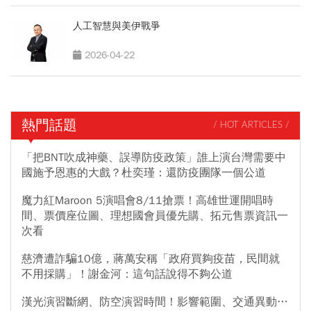
人工智慧與美伊戰爭
2026-04-22
熱門話題
/ HOT ARTICLES /
「把BNT吹成神藥、誤導防疫政策」誰上演台灣需要中
國施予恩惠的大戲？杜奕瑾：還防疫團隊一個公道
魔力紅Maroon 5演唱會8/11搶票！高雄世運開唱時
間、票價座位圖、理想國會員優先購、拓元售票資訊一
次看
慈濟遭詐騙10億，蔣萬安稱「政府買夠疫苗，民間就
不用採購」！謝金河：這句話說得不夠公道
漢光演習斷網、防空演習時間！影響範圍、交通異動…