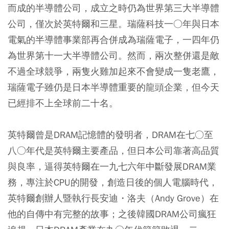
而成的半導體公司，成立之時仍為世界第三大半導體
公司，僅次於英特爾和三星。瑞薩科技一○年與日本
電氣的半導體事業部再合併成為瑞薩電子，一四年仍
為世界第十一大半導體公司。然而，兩次整併還是敵
不過全球競爭，兩隻火雞加起來不會變成一隻老鷹，
瑞薩電子雖仍是日本半導體重要的龍頭企業，但今天
已經排不上全球前二十名。
英特爾曾是DRAM記憶體的發明者，DRAM在七○至
八○年代是英特爾主要產品，但日本公司靠著高品質
與良率，逼得英特爾在一九七六年中斷發展DRAM業
務，專注於CPU的開發，創造日後的個人電腦時代，
英特爾創辦人暨執行長安迪・洛夫（Andy Grove）在
他的自傳中有完整的故事；之後韓國DRAM公司瘋狂