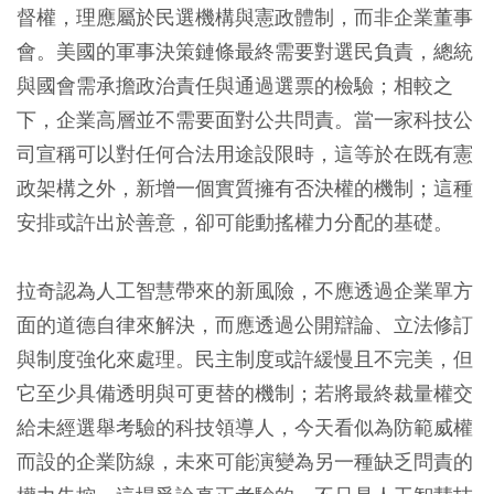
督權，理應屬於民選機構與憲政體制，而非企業董事
會。美國的軍事決策鏈條最終需要對選民負責，總統
與國會需承擔政治責任與通過選票的檢驗；相較之
下，企業高層並不需要面對公共問責。當一家科技公
司宣稱可以對任何合法用途設限時，這等於在既有憲
政架構之外，新增一個實質擁有否決權的機制；這種
安排或許出於善意，卻可能動搖權力分配的基礎。
拉奇認為人工智慧帶來的新風險，不應透過企業單方
面的道德自律來解決，而應透過公開辯論、立法修訂
與制度強化來處理。民主制度或許緩慢且不完美，但
它至少具備透明與可更替的機制；若將最終裁量權交
給未經選舉考驗的科技領導人，今天看似為防範威權
而設的企業防線，未來可能演變為另一種缺乏問責的