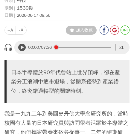
科技
1539期
2026-06-17 09:56
+A
-A
加入收藏
00:00
/07:36
x1
日本半導體於90年代曾站上世界頂峰，卻在產
業分工浪潮中逐步退場，從體系優勢到產業錯
位，終究錯過轉型的關鍵時刻。
我是一九九二年到美國史丹佛大學念研究所的，當時
校園有大量的日本研究員與訪問學者活躍於半導體之
研究，他們攜家帶眷來矽谷從事一、二年的短期研