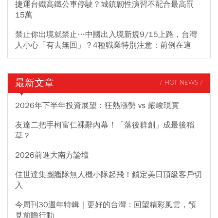
捷運台鐵高鐵公車停駛？城鎮韌性演習不配合最高罰
15萬
禁止你出境就禁止…中國出入境新規9/15上路，台灣
人小心「有去無回」？4種職業特別注意：前例在這
最新文章
/ HOT NEWS /
2026年下半年投資展望：狂熱漲勢 vs 嚴峻現實
友達二把手柯富仁裸辭內幕！「落後群創」成最後稻
草？
2026前進大南方論壇
佳世達集團艦隊無人機小隊起飛！鎖定美日頂級客戶切
入
今周刊30週年特輯｜更好的台灣：回望精彩風雲，預
見前瞻行動