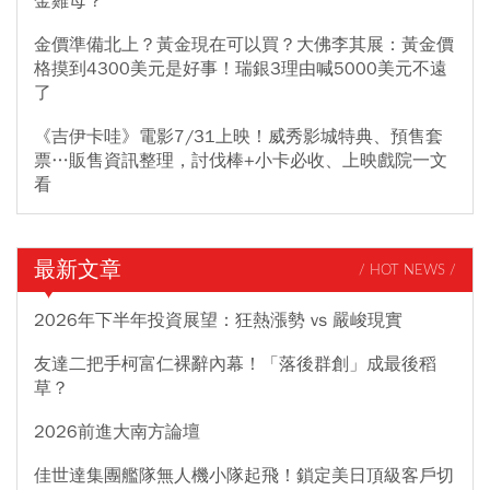
金雞母？
金價準備北上？黃金現在可以買？大佛李其展：黃金價
格摸到4300美元是好事！瑞銀3理由喊5000美元不遠
了
《吉伊卡哇》電影7/31上映！威秀影城特典、預售套
票…販售資訊整理，討伐棒+小卡必收、上映戲院一文
看
最新文章
/ HOT NEWS /
2026年下半年投資展望：狂熱漲勢 vs 嚴峻現實
友達二把手柯富仁裸辭內幕！「落後群創」成最後稻
草？
2026前進大南方論壇
佳世達集團艦隊無人機小隊起飛！鎖定美日頂級客戶切