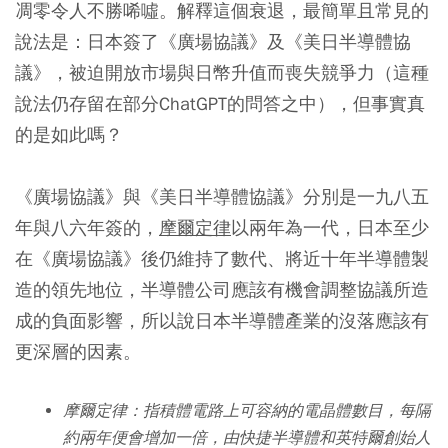
凋零令人不勝唏噓。解釋這個衰退，最簡單且常見的
說法是：日本簽了《廣場協議》及《美日半導體協
議》，被迫開放市場與日幣升值而喪失競爭力（這種
說法仍存留在部分ChatGPT的問答之中），但事實真
的是如此嗎？
《廣場協議》與《美日半導體協議》分別是一九八五
年與八六年簽的，
摩爾定律
以兩年為一代，日本至少
在《廣場協議》後仍維持了數代、將近十年半導體製
造的領先地位，半導體公司應該有機會調整協議所造
成的負面影響，所以說日本半導體產業的沒落應該有
更深層的因素。
摩爾定律：指積體電路上可容納的電晶體數目，每隔
約兩年便會增加一倍，由快捷半導體和英特爾創始人