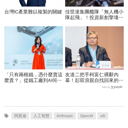
台灣IC產業難以複製的關鍵
佳世達集團艦隊「無人機小
隊起飛」！投資新創擎壤、
翔隆，總座親督軍養大精
兵：鎖定美日頂級客戶切入
「只有兩根鐵，憑什麼賣這
友達二把手柯富仁裸辭內
麼貴？」從鐵工廠到AI伺服
幕！彭双浪親自找回來的接
器滑軌霸主，川湖靠四大護
班人，為何最後撕破臉？
Ads by
城河創造超高毛利率
「落後群創」成最後稻草？
阿莫迪
人工智慧
Anthropic
OpenAI
xAI