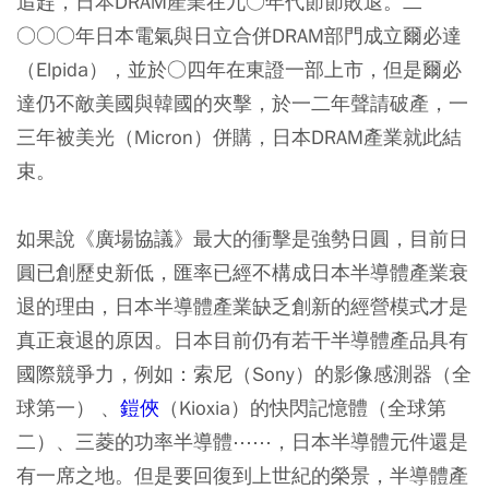
追趕，日本DRAM產業在九○年代節節敗退。二
○○○年日本電氣與日立合併DRAM部門成立爾必達
（Elpida），並於○四年在東證一部上市，但是爾必
達仍不敵美國與韓國的夾擊，於一二年聲請破產，一
三年被美光（Micron）併購，日本DRAM產業就此結
束。
如果說《廣場協議》最大的衝擊是強勢日圓，目前日
圓已創歷史新低，匯率已經不構成日本半導體產業衰
退的理由，日本半導體產業缺乏創新的經營模式才是
真正衰退的原因。日本目前仍有若干半導體產品具有
國際競爭力，例如：索尼（Sony）的影像感測器（全
球第一） 、
鎧俠
（Kioxia）的快閃記憶體（全球第
二）、三菱的功率半導體⋯⋯，日本半導體元件還是
有一席之地。但是要回復到上世紀的榮景，半導體產