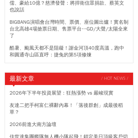
儒、豪給10億？慈濟發聲：將捍衛信眾捐款、蔡英文
也說話
BIGBANG演唱會台灣時間、票價、座位圖出爐！實名制
台北高雄4場搶票日期、售票平台…GD/大聲/太陽全來
了
酷暑、颱風天都不是阻礙！謝金河頂40度高溫，跑中
和圓通寺山區直呼：捷兔的第5項修煉
最新文章
/ HOT NEWS /
2026年下半年投資展望：狂熱漲勢 vs 嚴峻現實
友達二把手柯富仁裸辭內幕！「落後群創」成最後稻
草？
2026前進大南方論壇
佳世達集團艦隊無人機小隊起飛！鎖定美日頂級客戶切