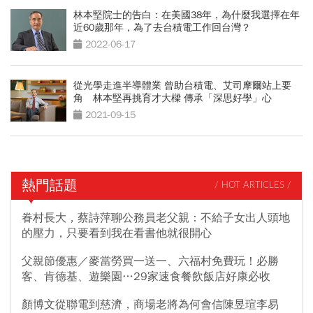
林本堅院士的告白：在美國38年，為什麼我選擇在年
近60歲那年，為了去台積電工作回台灣？
2022-06-17
從光學走進半導體業 曾助台積電、艾司摩爾站上要
角 林本堅再挑育才大樑 傳承「深思好學」心
2021-09-15
熱門話題
/ HOT ARTICLES /
眷村長大，蔡詩萍聊公務員老父親：不給子女出人頭地
的壓力，只要看到我在看書他就很開心
父親節優惠／麥當勞買一送一、六福村免費玩！必勝
客、肯德基、遊樂園…29家速食餐飲飯店好康必收
顏博文從聯電到慈濟，商場老將為何會信陳昱瑄李易