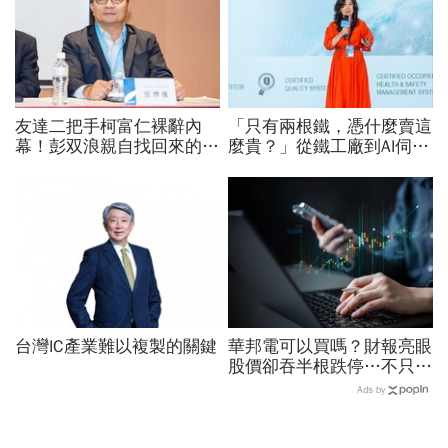
友達二把手柯富仁裸辭內
「只有兩根鐵，憑什麼賣這
幕！彭双浪親自找回來的接
麼貴？」從鐵工廠到AI伺服
班人，為何最後撕破臉？
器滑軌霸主，川湖靠四大護
「落後群創」成最後稻草？
城河創造超高毛利率
台灣IC產業難以複製的關鍵
華邦電可以買嗎？財報亮眼
股價卻吞半根跌停…不只外
資終結連3買改賣超1.8萬
Ads by
張利空，要抱要殺全看2重
點