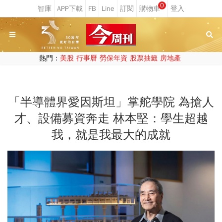
0
熱門：
美股
行事曆
勞保年資
股票抽籤
房地產
「半導體界愛因斯坦」掌舵學院 為搶人
才、設備募資奔走 林本堅：學生超越
我，就是我最大的成就