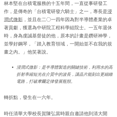
林本堅在台積電服務的十五年間，一直從事研發工
作，是傳奇的「台積電研發六騎士」之一，專長是
浸
潤式微影
，並且在二○一四年因為對半導體產業的卓
著貢獻，獲選為中研院工程科學組院士。一五年退休
時，身為虔誠基督徒的他，原本的計畫是鑽研神學，
並學好鋼琴，「踏入教育領域，一開始並不在我的規
畫之內。」他笑著說。
浸潤式微影：是半導體製造的關鍵技術，利用水的高
折射率縮短光在介質中的波長，讓晶片能刻出更細緻
電路，打破摩爾定律發展瓶頸。
轉折點，發生在一六年。
時任清華大學校長賀陳弘當時親自邀請他到清大開