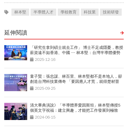
林本堅
半導體人才
學校教育
科技業
技術研發
延伸閱讀
「研究生拿到碩士就去工作」 博士不足成隱憂，教授
薪資遠不如香港、中國 … 林本堅：台灣半導體優勢
的基礎在鬆動
2025-12-16
童子賢：張忠謀、林百里、林本堅都不是本地人，卻
創造台灣科技業傳奇 「要因應人才荒，就得楚材晉
用」
2025-09-25
清大畢典演說》「半導體界愛因斯坦」林本堅傳授5
個英文字祝福：建立興趣，才能把工作發展到極致
2024-06-15