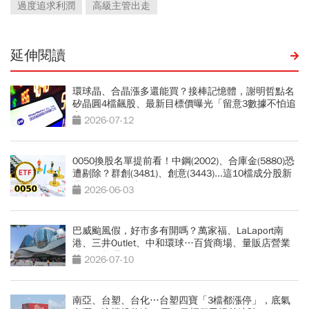
過度追求利潤
高級主管出走
延伸閱讀
環球晶、合晶漲多還能買？接棒記憶體，謝明哲點名
矽晶圓4檔飆股、最新目標價曝光「留意3數據不怕追
高」
2026-07-12
0050換股名單提前看！中鋼(2002)、合庫金(5880)恐
遭剔除？群創(3481)、創意(3443)...這10檔成分股新
星，會再漲一波？
2026-06-03
巴威颱風假，好市多有開嗎？萬家福、LaLaport南
港、三井Outlet、中和環球…百貨商場、量販店營業
時間總整理
2026-07-10
南亞、台塑、台化…台塑四寶「3檔都漲停」，底氣