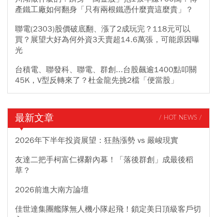
產鐵工廠如何翻身「只有兩根鐵憑什麼賣這麼貴」？
聯電(2303)股價破底翻、漲了2成玩完？118元可以
買？展望大好為何外資3天賣超14.6萬張，可能原因曝
光
台積電、聯發科、聯電、群創...台股飆逾1400點叩關
45K，V型反轉來了？杜金龍先挑2檔「便當股」
最新文章
/ HOT NEWS /
2026年下半年投資展望：狂熱漲勢 vs 嚴峻現實
友達二把手柯富仁裸辭內幕！「落後群創」成最後稻
草？
2026前進大南方論壇
佳世達集團艦隊無人機小隊起飛！鎖定美日頂級客戶切