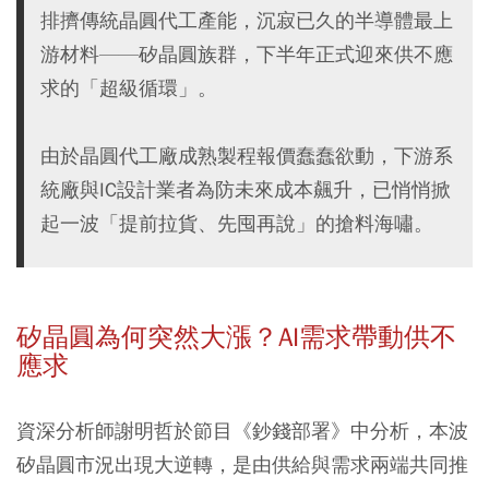
排擠傳統晶圓代工產能，沉寂已久的半導體最上
游材料——矽晶圓族群，下半年正式迎來供不應
求的「超級循環」。
由於晶圓代工廠成熟製程報價蠢蠢欲動，下游系
統廠與IC設計業者為防未來成本飆升，已悄悄掀
起一波「提前拉貨、先囤再說」的搶料海嘯。
矽晶圓為何突然大漲？AI需求帶動供不
應求
資深分析師謝明哲於節目《鈔錢部署》中分析，本波
矽晶圓市況出現大逆轉，是由供給與需求兩端共同推