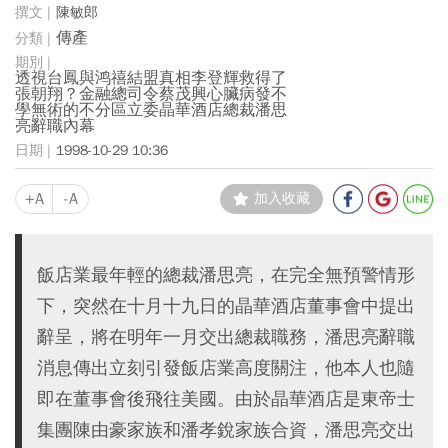
陳敏郎
傳產
透視台鳳與鸿禧結盟真相李登輝救得了
張朝翔？金融總司令蔡茂興心臟病發不
學無術的不分區立委晶華酒店總裁潘思
亮辭職內幕
1998-10-29 10:36
+A
-A
加入收藏
飯店業最年輕的總裁潘思亮，在完全無預警情形
下，突然在十月十九日的晶華酒店董事會中提出
辭呈，將在明年一月交出總裁職務，潘思亮辭職
消息傳出立刻引發飯店業高度關注，他本人也隨
即在董事會後飛往美國。由於晶華酒店是東帝士
集團陳由豪家族和潘孝銳家族合資，潘思亮交出