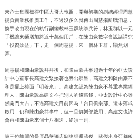
東帝士集團標得中區大哥大執照，開辦初期的副總經理周慧
揚負責業務推廣工作，不過沒多久就傳出周慧揚離職消息，
換手改由現在的執行副總裁林玉群統掌兵符，林玉群以一元
手機讓東榮增加將近十萬個用戶，在陳由豪數字會說話講究
「投資效益」下，走一個周慧揚，來一個林玉群，顯然划
算。
周慧揚和陳由豪說拜拜後，和陳由豪共事超過十年的亞太設
計中心董事長高建文緊接著也丟出辭呈，高建文和陳由豪不
和是擺上檯面「明著來」。高建文認為陳由豪不尊重專業經
理人，陳由豪說高建文不把別人的錢當錢，亞太設計中心雖
然關門大吉，不過高建文目前因為「台日俱樂部」還未落成
啟用，仍和陳由豪共事中，但一旦俱樂部啟用，高建文也許
會再和陳由豪來個十八相送，終須一別。
第三位離開的是原晶華酒店副總經理蔣傑，蔣傑出身亞都飯