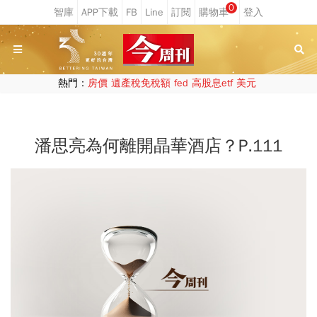
0
熱門：
房價
遺產稅免稅額
fed
高股息etf
美元
潘思亮為何離開晶華酒店？P.111