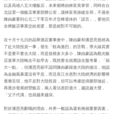
以及高雄八五大樓飯店，未來都將由林富美掌管，同時在台
北設置一個飯店事業部辦公室，讓林富美操縱全局，不過依
陳由豪要到公元二千零五年才交棒退休的「諾言」，要他完
全將飯店事業交給老婆，那是絕對不可能的。
在十月十九日的晶華酒店董事會中，陳由豪和潘思亮曾經為
了赴大陸投資一事，發生「較為激烈」的舌戰，導火線其實
不是要不要去大陸，而是規模多大多小，陳由豪認為觀光飯
店進軍大陸晚去不如早去，既然要去就應該全盤考量，「搞
大一點」，但潘思亮卻不認同陳由豪躁進大陸的做法，他認
為金融風暴還沒有平息，而且長江水患對大陸經濟的影響將
逐漸呈現，他不反對大陸投資，但可以考慮從俱樂部做起，
再逐步發展經營飯店，兩人看法差距過大，越說越大聲，
「父子代溝」也就越來越深。
對於潘思亮辭職的理由，外界一般認為還有兩個重要因素，