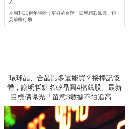
入
今周刊30週年特輯｜更好的台灣：回望精彩風雲，預
見前瞻行動
環球晶、合晶漲多還能買？接棒記憶
體，謝明哲點名矽晶圓4檔飆股、最新
目標價曝光「留意3數據不怕追高」