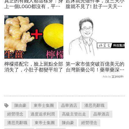
真正的有錢人都這樣穿：身
起床就先做件事，沒三天小
上一個LOGO都沒有，平凡
腹就不見了! 肚子一天天變
針織衫卻要價3萬元...一窺
小！
頂奢富豪的花錢智慧
PR
檸檬搭配它，臉上斑點全部
第一家市值突破百億美元的
消失了，小肚子都變平坦了
台灣新藥公司！藥華藥深耕
全球市場，能成為下一個武
Ads by
田製藥？
陳由豪
東帝士集團
晶華酒店
潘思亮辭職
經營理念
過度追求利潤
高級主管出走
晶華酒店
潘思亮辭職
東帝士集團
陳由豪
經營理念