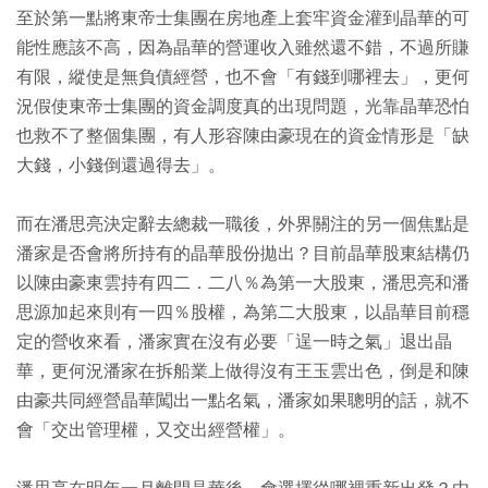
至於第一點將東帝士集團在房地產上套牢資金灌到晶華的可
能性應該不高，因為晶華的營運收入雖然還不錯，不過所賺
有限，縱使是無負債經營，也不會「有錢到哪裡去」，更何
況假使東帝士集團的資金調度真的出現問題，光靠晶華恐怕
也救不了整個集團，有人形容陳由豪現在的資金情形是「缺
大錢，小錢倒還過得去」。
而在潘思亮決定辭去總裁一職後，外界關注的另一個焦點是
潘家是否會將所持有的晶華股份拋出？目前晶華股東結構仍
以陳由豪東雲持有四二．二八％為第一大股東，潘思亮和潘
思源加起來則有一四％股權，為第二大股東，以晶華目前穩
定的營收來看，潘家實在沒有必要「逞一時之氣」退出晶
華，更何況潘家在拆船業上做得沒有王玉雲出色，倒是和陳
由豪共同經營晶華闖出一點名氣，潘家如果聰明的話，就不
會「交出管理權，又交出經營權」。