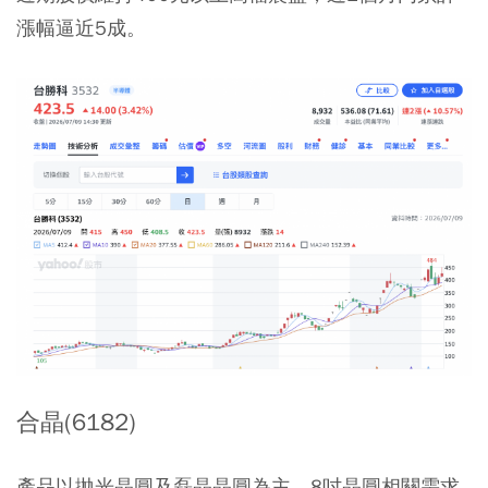
漲幅逼近5成。
合晶(6182)
產品以拋光晶圓及磊晶晶圓為主，8吋晶圓相關需求