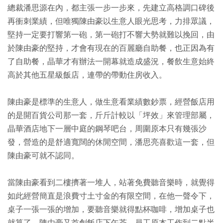
總裁潘思源在內，都主張一步一步來，先建立高格調口碑後
再衝刺業績，但唯獨陳由豪以生意人眼光思考，力排眾議，
堅持一定要打響第一砲，第一砲打不響大勢就難以挽回，由
於陳由豪的堅持，才會有現在的百麗廳自助餐，也正因為有
了自助餐，晶華才有辦法一開幕就造成盛況，餐飲生意始終
高於其他五星級飯店，連帶的帶動住房收入。
陳由豪是標準的生意人，做生意看業績數鈔票，經營飯店用
的是開百貨公司那一套，斤斤計較以「坪效」來管理部屬，
晶華酒店地下一層中庭的鋼琴吧台，周圍原本只有幾張沙
發，營造的是舒適寬闊的休閒空間，潘思亮喜歡這一套，但
陳由豪可就不認同。
當陳由豪看到二樓擠著一堆人，站著免費聽音樂時，就覺得
如此經營簡直是浪費寸土寸金的有限空間，在他一聲令下，
桌子一張一張的增加，要聽音樂就得點杯咖啡，增加桌子也