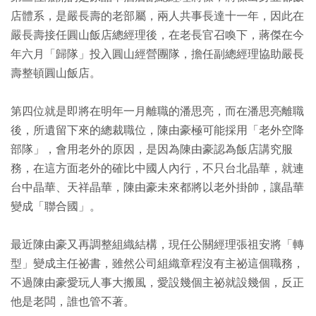
店體系，是嚴長壽的老部屬，兩人共事長達十一年，因此在
嚴長壽接任圓山飯店總經理後，在老長官召喚下，蔣傑在今
年六月「歸隊」投入圓山經營團隊，擔任副總經理協助嚴長
壽整頓圓山飯店。
第四位就是即將在明年一月離職的潘思亮，而在潘思亮離職
後，所遺留下來的總裁職位，陳由豪極可能採用「老外空降
部隊」，會用老外的原因，是因為陳由豪認為飯店講究服
務，在這方面老外的確比中國人內行，不只台北晶華，就連
台中晶華、天祥晶華，陳由豪未來都將以老外掛帥，讓晶華
變成「聯合國」。
最近陳由豪又再調整組織結構，現任公關經理張祖安將「轉
型」變成主任祕書，雖然公司組織章程沒有主祕這個職務，
不過陳由豪愛玩人事大搬風，愛設幾個主祕就設幾個，反正
他是老闆，誰也管不著。