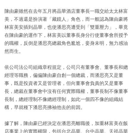
陳由豪雖然在去年五月將晶華酒店董事長一職交給太太林富
美，不過還是扮演著「藏鏡人」角色，而一般認為陳由豪將
林富美安插到晶華，也使潘思亮遭受到「雙重壓力」，畢竟
在陳由豪的運作下，林富美以董事長身分行使董事會所授予
的職權，反倒是潘思亮總裁角色尷尬，妾身未明，無力感油
然而生。
依公司法公司組織章程規定，公司只有董事會、董事長和總
經理等職務，偏偏陳由豪自創一個總裁，而潘思亮又是董
事，既是投資者又是管理者，但向董事會負責的又是董事
長，總裁在董事會中沒有任何實際職權，董事長制不像董事
長制，總經理制不像總經理制，如此一個四不像的組織結
構，早就種下潘思亮拂袖他去的前因。
據了解，陳由豪已經決定在潘思亮離職後，加重林富美在飯
店事業上的實際權限，包括台北晶華、台中晶華、天祥晶華