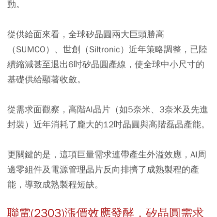
動。
從供給面來看，全球矽晶圓兩大巨頭勝高
（SUMCO）、世創（Siltronic）近年策略調整，已陸
續縮減甚至退出6吋矽晶圓產線，使全球中小尺寸的
基礎供給顯著收斂。
從需求面觀察，高階AI晶片（如5奈米、3奈米及先進
封裝）近年消耗了龐大的12吋晶圓與高階磊晶產能。
更關鍵的是，這項巨量需求連帶產生外溢效應，AI周
邊零組件及電源管理晶片反向排擠了成熟製程的產
能，導致成熟製程短缺。
聯電(2303)漲價效應發酵，矽晶圓需求