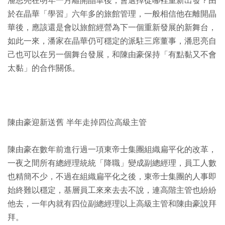
潘思亮在明年一月離開晶華後，會選擇從哪裡重新出發？由
於在晶華「學習」六年多的旅館管理，一般相信他在離開晶
華後，應該還是會以旅館經營為下一個重新發展的新舞台，
如此一來，潘家在晶華仍可穩定的派駐三席董事，潘思亮自
己也可以在另一個舞台發展，和陳由豪保持「有點黏又不會
太黏」的合作關係。
陳由豪迎新送舊 半年走掉四位高級主管
陳由豪在數年前進行過一項東帝士集團組織扁平化的改革，
一夜之間所有總經理統統「降職」變成副總經理，員工人數
也精簡不少，不過在組織扁平化之後，東帝士集團的人事即
始終難以穩定，基層員工來來去去不說，連高階主管也紛紛
他去，一年內就有四位副總經理以上高級主管和陳由豪說拜
拜。