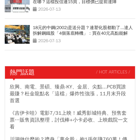
在哪？這檔投信連15買，目標價已提前達陣
2026-07-13
18元的中鋼(2002)是送分題？連塑化股都動了...達人
拆解鋼鐵股「4個落底轉機」：買在40元高點能解
套？
2026-07-13
熱門話題
/ HOT ARTICLES /
欣興、南電、景碩、臻鼎-KY、金居、尖點...PCB買誰
最賺？杜金龍點名「這檔」爆炸性強漲，11月末升段
首選
《吉伊卡哇》電影7/31上映！威秀影城特典、預售套
票…販售資訊整理，討伐棒+小卡必收、上映戲院一文
看
川湖做什麼的？躋身「萬金股」抱1張年賺760萬！傳