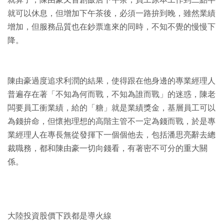
就算了，陳由豪又首創飯店下午茶，員工原本工作到二點半
就可以休息，但增加下午茶後，必須一路拚到晚，雖然業績
增加，但服務品質也在鈔票進來的同時，不知不覺的慢慢下
降。
陳由豪過度追求利潤的結果，使得跟在他身邊的專業經理人
普遍存在著「不知為何而戰，不知為誰而戰」的迷惑，陳老
闆要員工衝業績，給的「糖」就是業績獎金，基層員工可以
為錢拚命，但懷抱理想的高階主管不一定為錢而戰，於是專
業經理人在專長無從發揮下一個個他去，包括潘思亮辭去總
裁職務，都和陳由豪一切向錢看，有著密不可分的重大關
係。
大陸投資股價下跌都是導火線