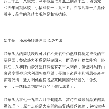
的二十五．八億元，今年截至七月底止則為十五．四億元，
和去年同期比較，小幅成長一．九三％。在飯店業一片蕭條
聲中，晶華的業績表現算是相當搶眼。
陳由豪、潘思亮經營理念出現代溝
晶華酒店的業績表現可以在不景氣中仍然維持穩定成長的主
要原因，餐飲熱力不退是關鍵因素，而晶華的餐飲能夠一路
長紅，又和陳由豪算盤打得精有著重大關係，但也因為陳由
豪過度重視追求利潤忽略品質，長期下來逐漸和潘思亮產生
顯著代溝，雙方關係也從潘思亮剛回國時所說的「像父
子」，一路降溫到離開時的「難以溝通」。
晶華酒店在七十九年六月中旬開幕，當時在國際麗晶旅館集
團管理下，原本走的是大空間的高質感經營路線，包括當時