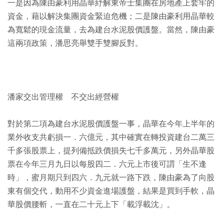
一是因為陳由豪利用晶華紓解東帝士集團在房地產上套牢的
資金，藉以解決集團資金緊迫危機；二是陳由豪利用晶華較
為寬鬆的現金流量，去為建台水泥股價護盤。當然，陳由豪
這兩項政策，潘思亮舉雙手雙腳反對。
潘家交出管理權 不交出經營權
對於第二項為建台水泥股價護盤一事，晶華在今年上半年的
業外收支共虧損一．六億元，其中確實在轉投資建台二萬三
千多張股票上，提列備抵跌價損失七千多萬元，另外晶華股
票在今年三月九日以每股四二．六元上市後可謂「生不逢
時」，蜜月期只到四六．九元就一路下跌，陳由豪為了向股
東有個交代，動用不少資金進場護盤，結果是買到手軟，晶
華股價腰斬，一直在二十元上下「載浮載沈」。