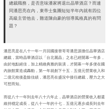
總裁職務，是否意味潘家將退出晶華酒店？而連
同潘思亮在內，東帝士集團短短半年內就有四位
高級主管他去，難道陳由豪的領導風格真的有問
題？
潘思亮是在八十一年一月回國接替哥哥潘思源擔任晶華酒店
總裁，當時晶華酒店以「台北麗晶」之名已經開幕一年多，
由於地點絕佳，加上精緻典雅的裝潢，才開幕一年多便在國
內旅館業造成轟動，第一年就創下十五．五億元營業收入和
二億元稅後盈餘佳績，潘思亮在盛況中接任總裁，壓力之大
可想而知。
而從八十一年到去年八十六年止，晶華酒店的營業收入都還
維持穩定成長，從八十一年的十七．五億元逐步成長到去年