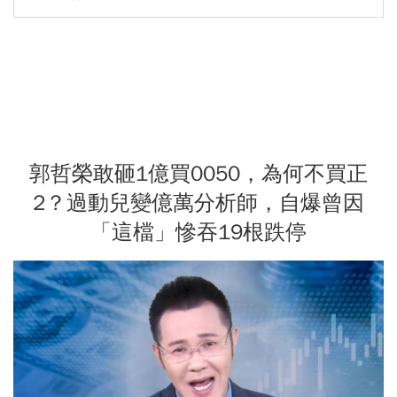
郭哲榮敢砸1億買0050，為何不買正
2？過動兒變億萬分析師，自爆曾因
「這檔」慘吞19根跌停