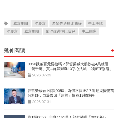
美業生醫新高度
威京集團
沈慶京
希望你過得比我好
中工團隊
沈慶京
威京集團
希望你過得比我好
中工團隊
延伸閱讀
0050跌破百元要搶嗎？郭哲榮喊大盤跌破4萬就砸
「幾千萬」買...施昇輝曝10字心法喊「2類ETF別碰」
2026-07-29
郭哲榮敢砸1億買0050，為何不買正2？過動兒變億萬
分析師，自爆曾因「這檔」慘吞19根跌停
2026-07-31
靠1檔0050，年賺1151萬！郭哲榮曝「0050新玩