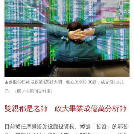
▲台股30日終場跌破4萬點大關，收在39933.30點，成交值1.1兆
元。（圖／今周刊資料庫）
雙親都是老師 政大畢業成億萬分析師
目前擔任摩爾證券投顧投資長、綽號「哲哲」的郭哲