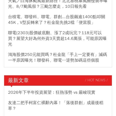
天氣／白海豚颱風最新路徑！北北基桃暴風圈侵襲率曝
光、8/7颱風假？三颱怎麼走，10日報先看
台積電、聯發科、聯電、群創...台股飆逾1400點叩關
45K，V型反轉來了？杜金龍先挑2檔「便當股」
聯電(2303)股價破底翻、漲了2成玩完？118元可以
買？展望大好為何外資3天賣超14.6萬張，可能原因曝
光
鴻海股價250元能買嗎？杜金龍「手上一定要有」減碼
一半原因曝光！聯發科、聯電…逆勢加碼這些個股
最新文章
/ HOT NEWS /
2026年下半年投資展望：狂熱漲勢 vs 嚴峻現實
友達二把手柯富仁裸辭內幕！「落後群創」成最後稻
草？