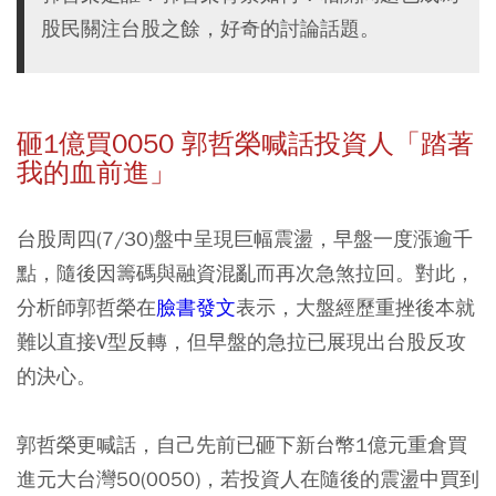
股民關注台股之餘，好奇的討論話題。
砸1億買0050 郭哲榮喊話投資人「踏著
我的血前進」
台股周四(7/30)盤中呈現巨幅震盪，早盤一度漲逾千
點，隨後因籌碼與融資混亂而再次急煞拉回。對此，
分析師郭哲榮在
臉書發文
表示，大盤經歷重挫後本就
難以直接V型反轉，但早盤的急拉已展現出台股反攻
的決心。
郭哲榮更喊話，自己先前已砸下新台幣1億元重倉買
進元大台灣50(0050)，若投資人在隨後的震盪中買到