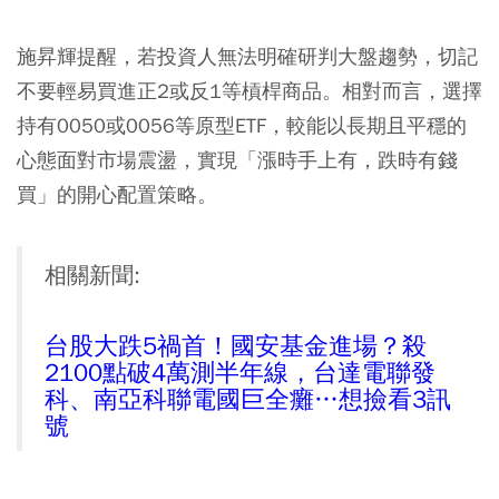
施昇輝提醒，若投資人無法明確研判大盤趨勢，切記
不要輕易買進正2或反1等槓桿商品。相對而言，選擇
持有0050或0056等原型ETF，較能以長期且平穩的
心態面對市場震盪，實現
「漲時手上有，跌時有錢
買」
的開心配置策略。
相關新聞:
台股大跌5禍首！國安基金進場？殺
2100點破4萬測半年線，台達電聯發
科、南亞科聯電國巨全癱…想撿看3訊
號