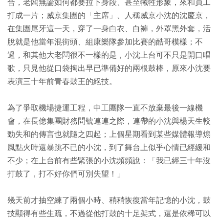
合，老闆無論如何都要拉下身段、甚至犧牲形象，來和員工
打成一片；威京集團的「主席」、人稱威京小沈的沈慶京，
在集團尾牙這一天，穿了一身白衣、白褲，外罩黑外套，活
脫就是他當年混街頭、組康樂隊參加比賽的酷哥模樣；不
過，和其他大老闆很不一樣的是，小沈上台可不只是開口唱
歌，只見他從口袋掏出早已準備好的兩根鼓棒，原來小沈要
表演三十年前青春鼓王的絕技。
為了爭取機場捷運工程，中工團隊一直不放棄最後一線機
會，在長億集團財務問號連連之際，連帶的小沈與楊天生較
勁失和的傳言也就隨之四起；上個星期看到某些媒體報導煽
風點火時還暴跳不已的小沈，到了舞台上似乎心情已經緩和
不少；在上台前有些緊張的小沈頻頻說：「我已經三十年沒
打鼓了，打不好你們可別失望！」
幾天前才抽空練了兩個小時、稍稍恢復當年記憶的小沈，鼓
技顯得有些生疏，不過從他打鼓的十足架式，還是依稀可以