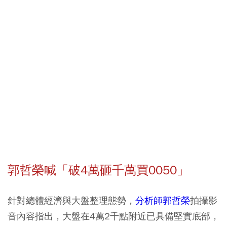
郭哲榮喊「破4萬砸千萬買0050」
針對總體經濟與大盤整理態勢，
分析師郭哲榮
拍攝影
音內容指出，大盤在4萬2千點附近已具備堅實底部，