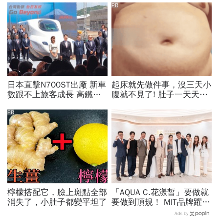
PR
日本直擊N700ST出廠 新車
起床就先做件事，沒三天小
數跟不上旅客成長 高鐵遇3
腹就不見了! 肚子一天天變
大挑戰 專家籲合理調整票
小！
價
PR
檸檬搭配它，臉上斑點全部
「AQUA C.花漾皙」要做就
消失了，小肚子都變平坦了
要做到頂規！ MIT品牌躍上
世界舞台 以創新研發開創
Ads by