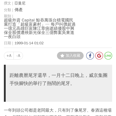
亞曼尼
傳產
超級外資 Capital 鯨吞萬張台積電國民
黨打造「超級富豪村」─ 每戶叫價超過
一億元高雄巨富陳江章病逝績優股中興
保全股價遭殃新光保全三億弊案吳東進
一夜白頭
1999-01-14 01:02
+A
-A
加入收藏
距離農曆尾牙還早，一月十二日晚上，威京集團
手快腳快的舉行了熱鬧的尾牙。
一年到頭公司都是老闆最大，只有到了像尾牙、春酒這種場