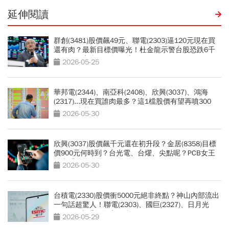
延伸閱讀
群創(3481)股價飆49元、聯電(2303)逼120元現在買
還有肉？最新目標價曝光！杜金龍示警台股恐跌6千
點，教你高出低進操作法
2026-05-25
華邦電(2344)、南亞科(2408)、欣興(3037)、鴻海
(2317)...現在買誰肉最多？這1檔股價有望再噴300
元！11大熱門股操作策略
2026-05-30
欣興(3037)股價飆千元還在初升段？金居(8358)目標
價900元何時到？台光電、台燿、尖點呢？PCB女王
點出「最強黑馬」
2026-05-30
台積電(2330)股價衝5000元絕非終點？神山內部流出
一句話超驚人！聯電(2303)、國巨(2327)、日月光
(3711)...老手揭最賺買法
2026-05-29