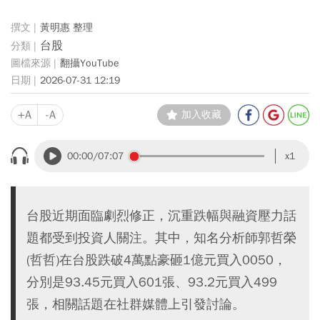
黃明惠 整理
台股
翻攝YouTube
2026-07-31 12:19
+A
-A
加入收藏
00:00
/07:07
x1
台股近期面臨劇烈修正，沉重跌幅與融資壓力話
題都受到投資人關注。其中，知名分析師郭哲榮
(哲哲)在台股跌破4萬點豪砸1億元買入0050，
分別是93.45元買入601張、93.2元買入499
張，相關話題在社群媒體上引發討論。