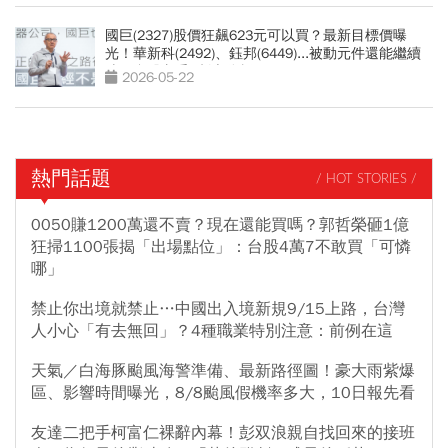
國巨(2327)股價狂飆623元可以買？最新目標價曝
光！華新科(2492)、鈺邦(6449)...被動元件還能繼續
噴？台股老手3劇本分析
2026-05-22
熱門話題
/ HOT STORIES /
0050賺1200萬還不賣？現在還能買嗎？郭哲榮砸1億
狂掃1100張揭「出場點位」：台股4萬7不敢買「可憐
哪」
禁止你出境就禁止…中國出入境新規9/15上路，台灣
人小心「有去無回」？4種職業特別注意：前例在這
天氣／白海豚颱風海警準備、最新路徑圖！豪大雨紫爆
區、影響時間曝光，8/8颱風假機率多大，10日報先看
友達二把手柯富仁裸辭內幕！彭双浪親自找回來的接班