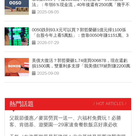
法」：年領6％現金流，40年後還有2500萬「幾乎不
可能賣光」
2025-08-05
0050跌到93.X元可以買？郭哲榮砸1億元掃1100張
「台股今年上看5萬點」：曾靠0050年賺1151萬、3
策略曝光
2026-07-29
美債大復活？郭哲榮砸1.74億買00687B，現在還虧
損1500萬，雙重利多支撐「我美債ETF絕對賺2200萬
出場」
2025-09-09
熱門話題
/ HOT ARTICLES /
父親節優惠／麥當勞買一送一、六福村免費玩！必勝
客、肯德基、遊樂園…29家速食餐飲飯店好康必收