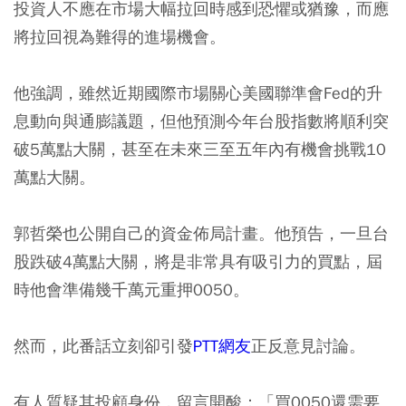
投資人不應在市場大幅拉回時感到恐懼或猶豫，而應
將拉回視為難得的進場機會。
他強調，雖然近期國際市場關心美國聯準會Fed的升
息動向與通膨議題，但他預測今年台股指數將順利突
破5萬點大關，甚至在未來三至五年內有機會挑戰10
萬點大關。
郭哲榮也公開自己的資金佈局計畫。他預告，一旦台
股跌破4萬點大關，將是非常具有吸引力的買點，屆
時他會準備幾千萬元重押0050。
然而，此番話立刻卻引發
PTT網友
正反意見討論。
有人質疑其投顧身份，留言開酸：「買0050還需要