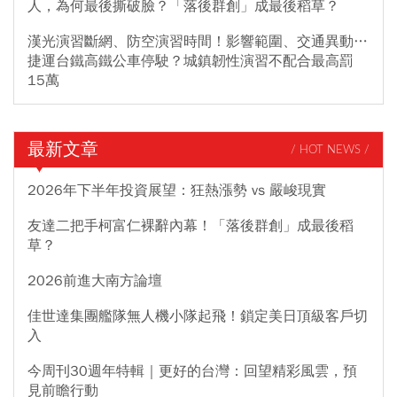
人，為何最後撕破臉？「落後群創」成最後稻草？
漢光演習斷網、防空演習時間！影響範圍、交通異動…
捷運台鐵高鐵公車停駛？城鎮韌性演習不配合最高罰
15萬
最新文章
/ HOT NEWS /
2026年下半年投資展望：狂熱漲勢 vs 嚴峻現實
友達二把手柯富仁裸辭內幕！「落後群創」成最後稻
草？
2026前進大南方論壇
佳世達集團艦隊無人機小隊起飛！鎖定美日頂級客戶切
入
今周刊30週年特輯｜更好的台灣：回望精彩風雲，預
見前瞻行動