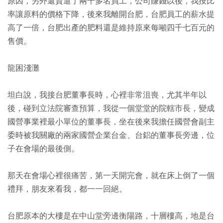
原因，另外還資遣了兩千多名員工，公司賺錢以後，我按比
率讓原料的價格下降，後來我離開台肥，台肥員工的薪水提
高了一倍，台肥出產的肥料還是維持原來每噸四千七百元的
售價。
龍困淺灘
坦白說，我接台肥董事長時，心裡非常沮喪，尤其半年以
後，碰到立法院審查預算，我從一個堂堂的院轄市長，變成
國營事業裡最小單位的董事長，坐在後來我擔任國營會副主
委時被我關廠的兩家國營企業台金、台鋁的董事長旁邊，位
子在會場的最後側。
那天在會場心裡很痛苦，第一天開完會，就在床上倒了一個
禮拜，朋友來看我，都一一回絕。
台肥原本的大樓是在中山堂旁邊衡陽路，十層樓高，地是台