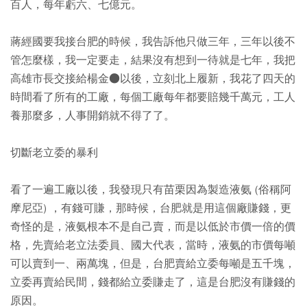
百人，每年虧六、七億元。
蔣經國要我接台肥的時候，我告訴他只做三年，三年以後不
管怎麼樣，我一定要走，結果沒有想到一待就是七年，我把
高雄市長交接給楊金●以後，立刻北上履新，我花了四天的
時間看了所有的工廠，每個工廠每年都要賠幾千萬元，工人
養那麼多，人事開銷就不得了了。
切斷老立委的暴利
看了一遍工廠以後，我發現只有苗栗因為製造液氨 (俗稱阿
摩尼亞) ，有錢可賺，那時候，台肥就是用這個廠賺錢，更
奇怪的是，液氨根本不是自己賣，而是以低於市價一倍的價
格，先賣給老立法委員、國大代表，當時，液氨的市價每噸
可以賣到一、兩萬塊，但是，台肥賣給立委每噸是五千塊，
立委再賣給民間，錢都給立委賺走了，這是台肥沒有賺錢的
原因。