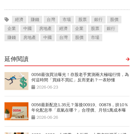
經濟
賺錢
台灣
市場
股票
銀行
股價
企業
中國
房地產
經濟
企業
股票
銀行
賺錢
房地產
中國
台灣
股價
市場
延伸閱讀
0056最強買法曝光！存股老手實測兩大極端行情，為
何這時間「買綠不買紅」反而更虧？一表秒懂
2026-06-23
0056最新配息1.35元？落後00919、00878，拚10％
年化配息率「底氣在哪？」合理價、月領1萬成本曝
光
2026-06-26