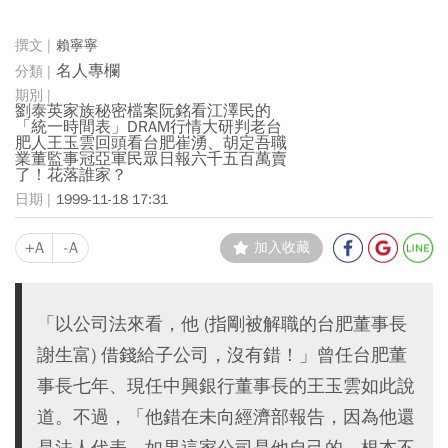
賴寧寧
名人專欄
劉泰英家族秘密檔案阮銘看江澤民的
「統一時間表」DRAM行情大研判老台
肥人王玉雲回頭看台肥崔湧、胡定吾職
業董監事冠亞軍民眾日報六千五百萬賣
了！花落誰家？
1999-11-18 17:31
+A
-A
加入收藏
「以公司法來看，他 (指剛被解職的台肥董事長
謝生富) 借錢給子公司，沒有錯！」曾任台肥董
事長七年、現任中興銀行董事長的王玉雲如此說
道。不過，「他錯在未向經濟部報告，因為他還
是法人代表，如果這家公司是他自己的，根本不