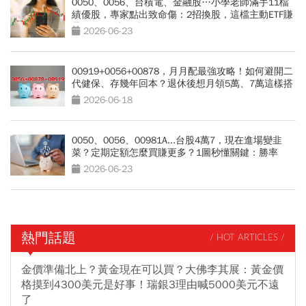
0050、0056、台積電、金融股…小學老師滿手11檔
績優股，專家點出致命傷：2招換股，這檔主動ETF賺
暴漲240%噴發股
2026-06-23
00919+0056+00878，月月配最強攻略！如何避開二
代健保、存幾年回本？退休後想月領5萬、7萬這樣搭
2026-06-18
0050、0056、00981A...台股4萬7，現在進場變韭
菜？定期定額怎麼買賺更多？1圖秒懂關鍵：勝率
90％
2026-06-23
熱門話題
/ HOT ARTICLES /
金價準備北上？黃金現在可以買？大佛李其展：黃金價
格摸到4300美元是好事！瑞銀3理由喊5000美元不遠
了