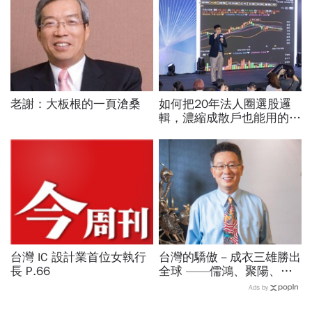
老謝：大板根的一頁滄桑
如何把20年法人圈選股邏
輯，濃縮成散戶也能用的三
步驟？曾任政府基金操盤手
黃豐凱的巨浪碉堡法
台灣 IC 設計業首位女執行
台灣的驕傲－成衣三雄勝出
長 P.66
全球 ——儒鴻、聚陽、廣
越
Ads by