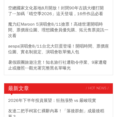
空總國家文化基地8月開放！封閉90年古蹟大樓打開
了…加碼「晴空季2026」這天登場，16件作品必看
魔力紅Maroon 5演唱會8/11搶票！高雄世運開唱時
間、票價座位圖、理想國會員優先購、拓元售票資訊一
次看
aespa演唱會8/11台北大巨蛋登場！開唱時間、票價座
位圖、實名制規定、演唱會歌單懶人包
暑假跟團旅遊注意！知名旅行社遭勒令停業、9家遭廢
止或撤照…觀光署完整黑名單曝光
最新文章
/ HOT NEWS /
2026年下半年投資展望：狂熱漲勢 vs 嚴峻現實
友達二把手柯富仁裸辭內幕！「落後群創」成最後稻
草？