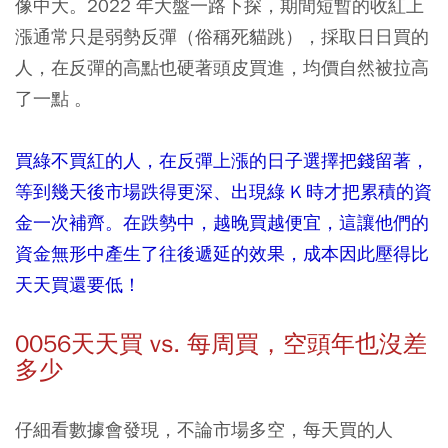
像中大。2022 年大盤一路下探，期間短暫的收紅上
漲通常只是弱勢反彈（俗稱死貓跳），採取日日買的
人，在反彈的高點也硬著頭皮買進，均價自然被拉高
了一點 。
買綠不買紅的人，在反彈上漲的日子選擇把錢留著，
等到幾天後市場跌得更深、出現綠 K 時才把累積的資
金一次補齊。在跌勢中，越晚買越便宜，這讓他們的
資金無形中產生了往後遞延的效果，成本因此壓得比
天天買還要低！
0056天天買 vs. 每周買，空頭年也沒差
多少
仔細看數據會發現，不論市場多空，每天買的人