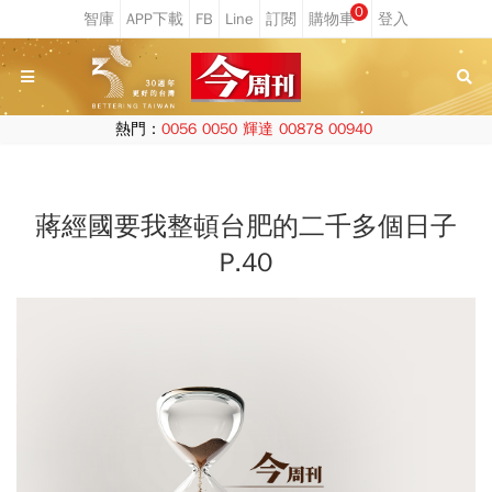
0
熱門：
0056
0050
輝達
00878
00940
蔣經國要我整頓台肥的二千多個日子
P.40