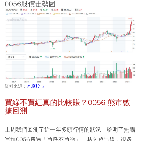
0056股價走勢圖
資料來源：
奇摩股市
買綠不買紅真的比較賺？0056 熊市數
據回測
上周我們回測了近一年多頭行情的狀況，證明了無腦
買進
0056
勝過「買跌不買漲」。貼文發出後，很多