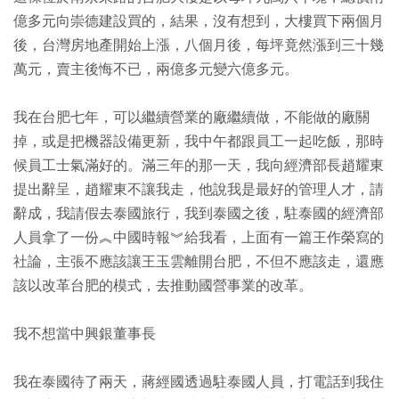
億多元向崇德建設買的，結果，沒有想到，大樓買下兩個月
後，台灣房地產開始上漲，八個月後，每坪竟然漲到三十幾
萬元，賣主後悔不已，兩億多元變六億多元。
我在台肥七年，可以繼續營業的廠繼續做，不能做的廠關
掉，或是把機器設備更新，我中午都跟員工一起吃飯，那時
候員工士氣滿好的。滿三年的那一天，我向經濟部長趙耀東
提出辭呈，趙耀東不讓我走，他說我是最好的管理人才，請
辭成，我請假去泰國旅行，我到泰國之後，駐泰國的經濟部
人員拿了一份︽中國時報︾給我看，上面有一篇王作榮寫的
社論，主張不應該讓王玉雲離開台肥，不但不應該走，還應
該以改革台肥的模式，去推動國營事業的改革。
我不想當中興銀董事長
我在泰國待了兩天，蔣經國透過駐泰國人員，打電話到我住