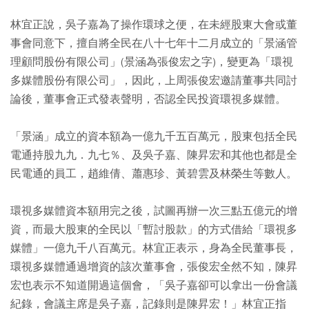
林宜正說，吳子嘉為了操作環球之便，在未經股東大會或董
事會同意下，擅自將全民在八十七年十二月成立的「景涵管
理顧問股份有限公司」(景涵為張俊宏之字)，變更為「環視
多媒體股份有限公司」，因此，上周張俊宏邀請董事共同討
論後，董事會正式發表聲明，否認全民投資環視多媒體。
「景涵」成立的資本額為一億九千五百萬元，股東包括全民
電通持股九九．九七％、及吳子嘉、陳昇宏和其他也都是全
民電通的員工，趙維倩、蕭惠珍、黃碧雲及林榮生等數人。
環視多媒體資本額用完之後，試圖再辦一次三點五億元的增
資，而最大股東的全民以「暫討股款」的方式借給「環視多
媒體」一億九千八百萬元。林宜正表示，身為全民董事長，
環視多媒體通過增資的該次董事會，張俊宏全然不知，陳昇
宏也表示不知道開過這個會，「吳子嘉卻可以拿出一份會議
紀錄，會議主席是吳子嘉，記錄則是陳昇宏！」林宜正指