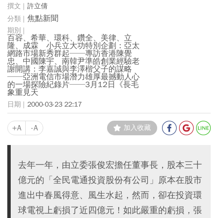
許立倩
焦點新聞
百容、希華、環科、鑽全、美律、立
隆、成霖 小兵立大功特別企劃：亞太
網路市場新秀群起──專訪香港陳覺
忠、中國陳宇、南韓尹準皓創業經驗老
謝開講：李嘉誠與李澤楷父子的謀略
──亞洲電信市場潛力雄厚最撼動人心
的一場探險紀錄片──3月12日《長毛
象重見天
2000-03-23 22:17
+A
-A
加入收藏
去年一年，由立委張俊宏擔任董事長，股本三十
億元的「全民電通投資股份有公司」原本在股市
進出中春風得意、風生水起，然而，卻在投資環
球電視上虧損了近四億元！如此嚴重的虧損，張