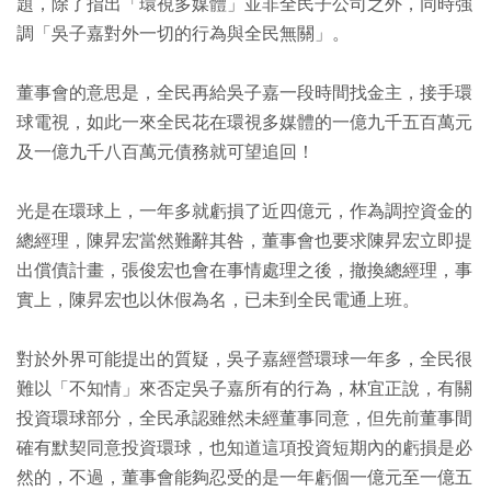
題，除了指出「環視多媒體」並非全民子公司之外，同時強
調「吳子嘉對外一切的行為與全民無關」。
董事會的意思是，全民再給吳子嘉一段時間找金主，接手環
球電視，如此一來全民花在環視多媒體的一億九千五百萬元
及一億九千八百萬元債務就可望追回！
光是在環球上，一年多就虧損了近四億元，作為調控資金的
總經理，陳昇宏當然難辭其咎，董事會也要求陳昇宏立即提
出償債計畫，張俊宏也會在事情處理之後，撤換總經理，事
實上，陳昇宏也以休假為名，已未到全民電通上班。
對於外界可能提出的質疑，吳子嘉經營環球一年多，全民很
難以「不知情」來否定吳子嘉所有的行為，林宜正說，有關
投資環球部分，全民承認雖然未經董事同意，但先前董事間
確有默契同意投資環球，也知道這項投資短期內的虧損是必
然的，不過，董事會能夠忍受的是一年虧個一億元至一億五