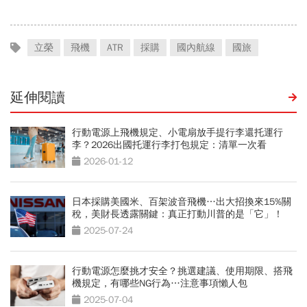
立榮
飛機
ATR
採購
國內航線
國旅
延伸閱讀
行動電源上飛機規定、小電扇放手提行李還托運行
李？2026出國托運行李打包規定：清單一次看
2026-01-12
日本採購美國米、百架波音飛機…出大招換來15%關
稅，美財長透露關鍵：真正打動川普的是「它」！
2025-07-24
行動電源怎麼挑才安全？挑選建議、使用期限、搭飛
機規定，有哪些NG行為…注意事項懶人包
2025-07-04