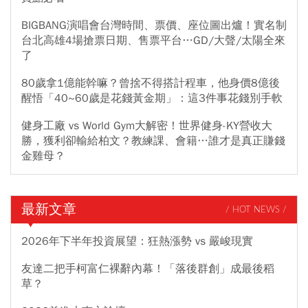
BIGBANG演唱會台灣時間、票價、座位圖出爐！實名制
台北高雄4場搶票日期、售票平台…GD/大聲/太陽全來
了
80歲拿1億能幹嘛？曾捨不得搭計程車，他身價8億後
醒悟「40~60歲是花錢黃金期」：這3件事花錢別手軟
健身工廠 vs World Gym大解密！世界健身-KY營收大
勝，獲利卻輸給柏文？教練課、會籍…誰才是真正賺錢
金雞母？
最新文章
/ HOT NEWS /
2026年下半年投資展望：狂熱漲勢 vs 嚴峻現實
友達二把手柯富仁裸辭內幕！「落後群創」成最後稻
草？