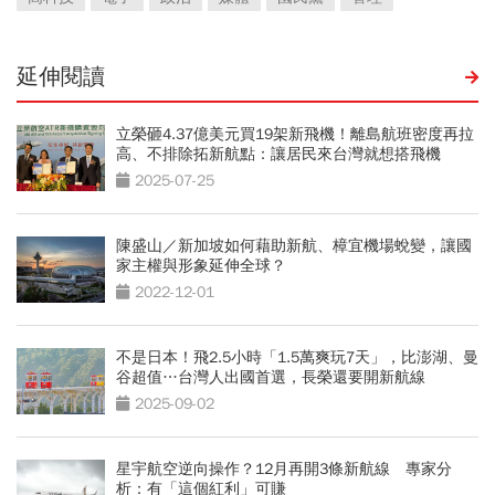
延伸閱讀
立榮砸4.37億美元買19架新飛機！離島航班密度再拉
高、不排除拓新航點：讓居民來台灣就想搭飛機
2025-07-25
陳盛山／新加坡如何藉助新航、樟宜機場蛻變，讓國
家主權與形象延伸全球？
2022-12-01
不是日本！飛2.5小時「1.5萬爽玩7天」，比澎湖、曼
谷超值…台灣人出國首選，長榮還要開新航線
2025-09-02
星宇航空逆向操作？12月再開3條新航線 專家分
析：有「這個紅利」可賺