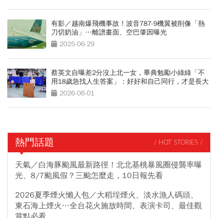
有影／越南爆飛機事故！波音787-9機翼被削像「熱
刀切奶油」…離譜畫面、空巴肇因曝光
2025-06-29
蔡英文自曝差2分沒上北一女，畢典勉勵小綠綠「不
用18歲急找人生答案」：好好和自己同行，才是長大
的開始
2026-06-01
熱門話題
/ HOT STORIES /
天氣／白海豚颱風最新路徑！北北基桃暴風圈侵襲率曝
光、8/7颱風假？三颱怎麼走，10日報先看
2026夏季煙火懶人包／大稻埕煙火、淡水漁人碼頭、
東石海上煙火…全台花火施放時間、表演卡司、最佳觀
賞點必看