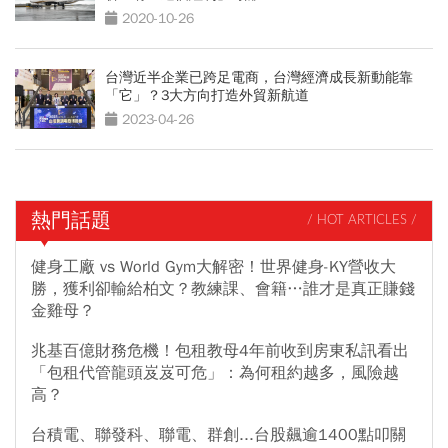
2020-10-26
台灣近半企業已跨足電商，台灣經濟成長新動能靠
「它」？3大方向打造外貿新航道
2023-04-26
熱門話題
/ HOT ARTICLES /
健身工廠 vs World Gym大解密！世界健身-KY營收大
勝，獲利卻輸給柏文？教練課、會籍…誰才是真正賺錢
金雞母？
兆基百億財務危機！包租教母4年前收到房東私訊看出
「包租代管龍頭岌岌可危」：為何租約越多，風險越
高？
台積電、聯發科、聯電、群創...台股飆逾1400點叩關