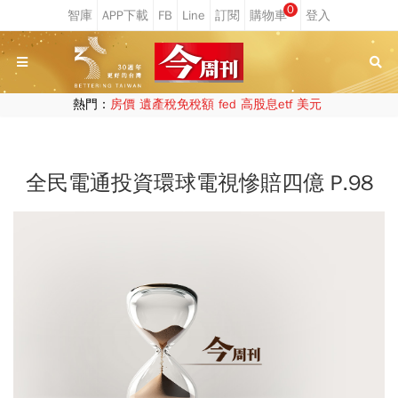
0
熱門：
房價
遺產稅免稅額
fed
高股息etf
美元
全民電通投資環球電視慘賠四億 P.98