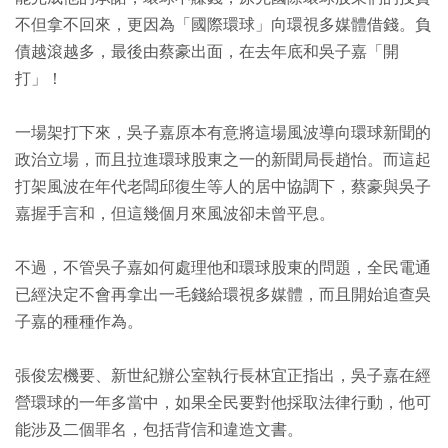
不但拿不回來，更因為「國際環球」向環視多媒體借錢。負
債越滾越多，最後由蔡豪出面，在去年底和吳子嘉「開
打」！
一場架打下來，吳子嘉原本有意將這場風波導向環球新聞的
政治立場，而且拉進環球股東之一的新聞局長趙怡。而這起
打架風波在年代老闆邱復生等人的居中協調下，蔡豪與吳子
嘉握手言和，但這幾個月來風波卻未曾平息。
不過，不管吳子嘉如何處理他和環球股東的問題，全民電通
已經決定不會再拿出一毛錢給環視多媒體，而且開始追查吳
子嘉的種種作為。
張俊宏機要、新世紀辦公室執行長林宜正指出，吳子嘉在經
營環球的一年多當中，如果全民要對他採取法律行動，他可
能涉及二個罪名，包括背信和違造文書。