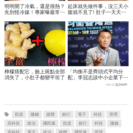
明明開了冷氣，還是很熱？
起床就先做件事，沒三天小
先別怪冷媒！專家曝最常出
腹就不見了! 肚子一天天變
現的原因是...
小！
PR
檸檬搭配它，臉上斑點全部
「均衡不是齊頭式平均分
消失了，小肚子都變平坦了
配」李冠志談中小企業下一
階段競爭力：從生存走向創
Ads by
造新價值 ｜2026均衡臺灣
週 系列報導
投資
賺錢
媒體
銀行
電子
科技
管理
高科技
政治
國民黨
投資
銀行
科技
賺錢
高科技
電子
政治
媒體
國民黨
管理