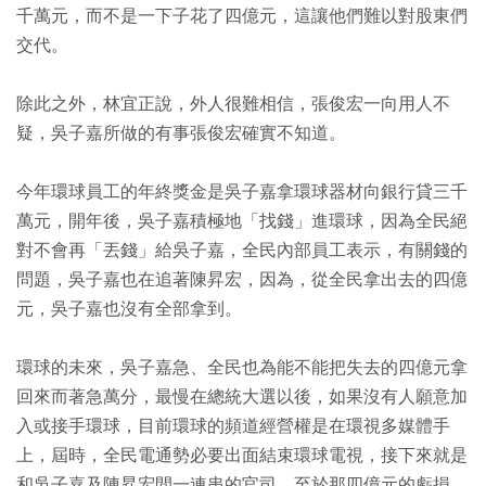
千萬元，而不是一下子花了四億元，這讓他們難以對股東們
交代。
除此之外，林宜正說，外人很難相信，張俊宏一向用人不
疑，吳子嘉所做的有事張俊宏確實不知道。
今年環球員工的年終獎金是吳子嘉拿環球器材向銀行貸三千
萬元，開年後，吳子嘉積極地「找錢」進環球，因為全民絕
對不會再「丟錢」給吳子嘉，全民內部員工表示，有關錢的
問題，吳子嘉也在追著陳昇宏，因為，從全民拿出去的四億
元，吳子嘉也沒有全部拿到。
環球的未來，吳子嘉急、全民也為能不能把失去的四億元拿
回來而著急萬分，最慢在總統大選以後，如果沒有人願意加
入或接手環球，目前環球的頻道經營權是在環視多媒體手
上，屆時，全民電通勢必要出面結束環球電視，接下來就是
和吳子嘉及陳昇宏間一連串的官司，至於那四億元的虧損，