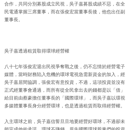
合作，共同分別募股成立民視，吳子嘉募股成績不惡，在全
民電通掌握三席董事，而在張俊宏當董事長後，他也出任副
董事長。
吳子嘉透過租賃取得環球經營權
八十七年張俊宏退出民視爭奪戰之後，仍不忘情於經營電子
媒體，當時財務陷入危機的環球電視急需新資金的加入，經
吳子嘉居間協調，張俊宏有意投資，不過，這項投資並沒有
正式經董事會通過，而所有從全民拿出去的錢都是以「借」
給目前由蔡豪擔任董事長的「國際環球」，而吳子嘉以環視
多媒體董事長身分經營環球，也是透過租賃而取得經營權。
入主環球之前，吳子嘉信誓旦旦地要經營好環球，不過卻未
能完成他的承諾，環球不賺錢，原先國際環球股東們的投資