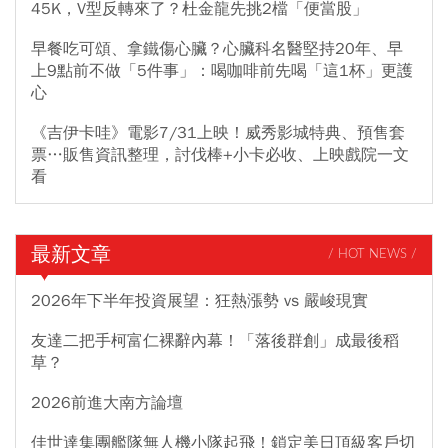
45K，V型反轉來了？杜金龍先挑2檔「便當股」
早餐吃可頌、拿鐵傷心臟？心臟科名醫堅持20年、早
上9點前不做「5件事」：喝咖啡前先喝「這1杯」更護
心
《吉伊卡哇》電影7/31上映！威秀影城特典、預售套
票…販售資訊整理，討伐棒+小卡必收、上映戲院一文
看
最新文章
/ HOT NEWS /
2026年下半年投資展望：狂熱漲勢 vs 嚴峻現實
友達二把手柯富仁裸辭內幕！「落後群創」成最後稻
草？
2026前進大南方論壇
佳世達集團艦隊無人機小隊起飛！鎖定美日頂級客戶切