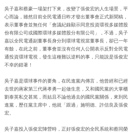
吳子嘉和蔡豪一場架打下來，改變了張俊宏的人生場景，平
心而論，雖然目前全民電通日昨才發出董事會正式新聞稿，
表示董事會並無任何「會議紀錄顯示同意投資環視多媒體股
份有限公司或國際環球多媒體股分有限公司」，不過，吳子
嘉以全民電通副董事長身分到環球電視當董事長，卻已一年
有餘，在此之前，董事會並沒有任何人公開表示反對全民電
通投資環球電視，發生這種難以逆料的事，只能說是張俊宏
不幸的錯著！
吳子嘉是環球事件的要角，在民進黨內傳言，他曾經和已經
去世的蔣家第三代蔣孝勇一起做生意，又和國民黨的大掌櫃
劉泰英私交甚篤，而姑且不論他過去的國民黨關係，來到民
進黨，歷任黨主席中，他就「跟過」施明德、許信良及張俊
宏。
吳子嘉投入張俊宏陣營時，正好張俊宏的全民系統和蔡同榮