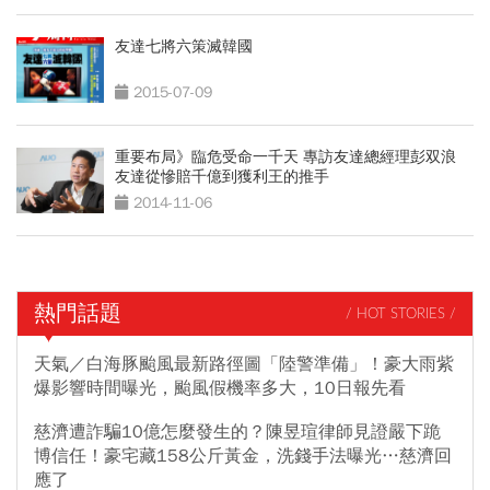
友達七將六策滅韓國
2015-07-09
重要布局》臨危受命一千天 專訪友達總經理彭双浪
友達從慘賠千億到獲利王的推手
2014-11-06
熱門話題
/ HOT STORIES /
天氣／白海豚颱風最新路徑圖「陸警準備」！豪大雨紫
爆影響時間曝光，颱風假機率多大，10日報先看
慈濟遭詐騙10億怎麼發生的？陳昱瑄律師見證嚴下跪
博信任！豪宅藏158公斤黃金，洗錢手法曝光…慈濟回
應了