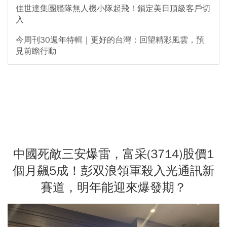
佳世達集團艦隊無人機小隊起飛！鎖定美日頂級客戶切
入
今周刊30週年特輯｜更好的台灣：回望精彩風雲，預
見前瞻行動
中國死敵三安爆雷，富采(3714)股價1
個月飆5成！彭双浪領軍殺入光通訊新
賽道，明年能迎來爆發期？