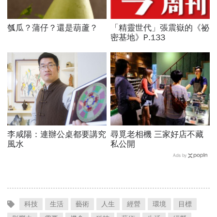
瓠瓜？蒲仔？還是葫蘆？
「精靈世代」張震嶽的《祕
密基地》P.133
李咸陽：連辦公桌都要講究
尋覓老相機 三家好店不藏
風水
私公開
Ads by
科技
生活
藝術
人生
經營
環境
目標