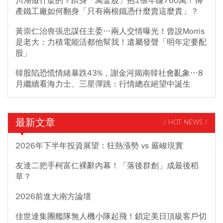
川湖做什麼的？躋身「萬金股」抱1張年賺760萬！傳
產鐵工廠如何翻身「只有兩根鐵憑什麼賣這麼貴」？
黃崇仁治喪張忠謀任主委…兩人交情曝光！曾說Morris
是老大：力積電能活都他幫我！遺屬發聲「明年定要配
股」
韓股陷恐慌情緒暴跌43%，謝金河揭南韓社會亂象…8
月繼續看海力士、三星彈跳：行情總在絕望中誕生
最新文章
/ HOT NEWS /
2026年下半年投資展望：狂熱漲勢 vs 嚴峻現實
友達二把手柯富仁裸辭內幕！「落後群創」成最後稻
草？
2026前進大南方論壇
佳世達集團艦隊無人機小隊起飛！鎖定美日頂級客戶切