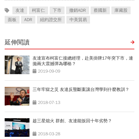
友達
柯富仁
下市
撤銷ADR
蔡國新
庫藏股
面板
ADR
紐約證交所
中美貿易
延伸閱讀
友達宣布柯富仁接總經理，赴美掛牌17年突下市，連
拋兩大震撼彈為哪樁？
2019-09-09
三年牢獄之災 友達反壟斷案讓台灣學到什麼教訓？
2018-07-13
趁三星熄火 群創、友達能扳回十年劣勢？
2018-03-28