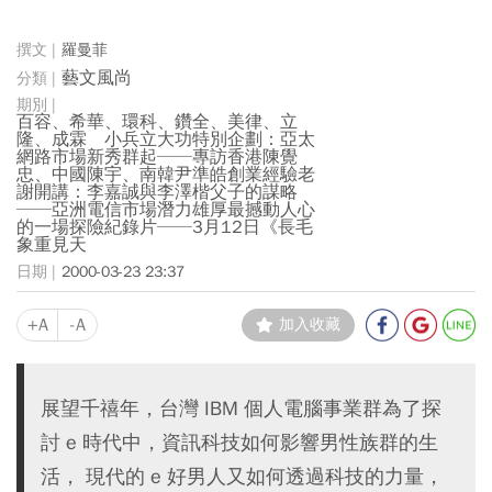
羅曼菲
藝文風尚
百容、希華、環科、鑽全、美律、立
隆、成霖 小兵立大功特別企劃：亞太
網路市場新秀群起──專訪香港陳覺
忠、中國陳宇、南韓尹準皓創業經驗老
謝開講：李嘉誠與李澤楷父子的謀略
──亞洲電信市場潛力雄厚最撼動人心
的一場探險紀錄片──3月12日《長毛
象重見天
2000-03-23 23:37
+A
-A
加入收藏
展望千禧年，台灣 IBM 個人電腦事業群為了探
討 e 時代中，資訊科技如何影響男性族群的生
活， 現代的 e 好男人又如何透過科技的力量，