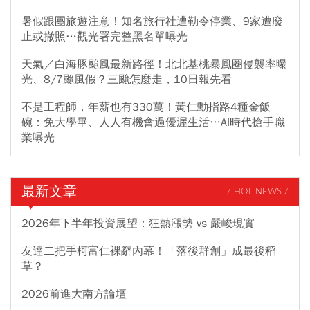
暑假跟團旅遊注意！知名旅行社遭勒令停業、9家遭廢
止或撤照…觀光署完整黑名單曝光
天氣／白海豚颱風最新路徑！北北基桃暴風圈侵襲率曝
光、8/7颱風假？三颱怎麼走，10日報先看
不是工程師，年薪也有330萬！黃仁勳指路4種金飯
碗：免大學畢、人人有機會過優渥生活…AI時代搶手職
業曝光
最新文章
/ HOT NEWS /
2026年下半年投資展望：狂熱漲勢 vs 嚴峻現實
友達二把手柯富仁裸辭內幕！「落後群創」成最後稻
草？
2026前進大南方論壇