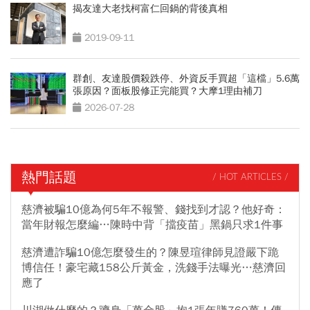
揭友達大老找柯富仁回鍋的背後真相
2019-09-11
群創、友達股價殺跌停、外資反手買超「這檔」5.6萬
張原因？面板股修正完能買？大摩1理由補刀
2026-07-28
熱門話題
/ HOT ARTICLES /
慈濟被騙10億為何5年不報警、錢找到才認？他好奇：
當年財報怎麼編…陳時中背「擋疫苗」黑鍋只求1件事
慈濟遭詐騙10億怎麼發生的？陳昱瑄律師見證嚴下跪
博信任！豪宅藏158公斤黃金，洗錢手法曝光…慈濟回
應了