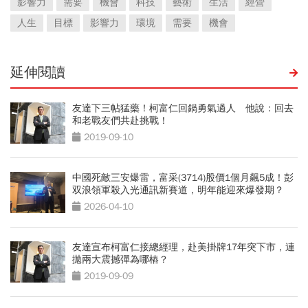
影響力
需要
機會
科技
藝術
生活
經營
人生
目標
影響力
環境
需要
機會
延伸閱讀
友達下三帖猛藥！柯富仁回鍋勇氣過人 他說：回去
和老戰友們共赴挑戰！
2019-09-10
中國死敵三安爆雷，富采(3714)股價1個月飆5成！彭
双浪領軍殺入光通訊新賽道，明年能迎來爆發期？
2026-04-10
友達宣布柯富仁接總經理，赴美掛牌17年突下市，連
拋兩大震撼彈為哪樁？
2019-09-09