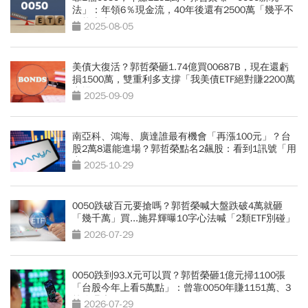
法」：年領6％現金流，40年後還有2500萬「幾乎不
可能賣光」
2025-08-05
美債大復活？郭哲榮砸1.74億買00687B，現在還虧
損1500萬，雙重利多支撐「我美債ETF絕對賺2200萬
出場」
2025-09-09
南亞科、鴻海、廣達誰最有機會「再漲100元」？台
股2萬8還能進場？郭哲榮點名2飆股：看到1訊號「用
力買」
2025-10-29
0050跌破百元要搶嗎？郭哲榮喊大盤跌破4萬就砸
「幾千萬」買...施昇輝曝10字心法喊「2類ETF別碰」
2026-07-29
0050跌到93.X元可以買？郭哲榮砸1億元掃1100張
「台股今年上看5萬點」：曾靠0050年賺1151萬、3
策略曝光
2026-07-29