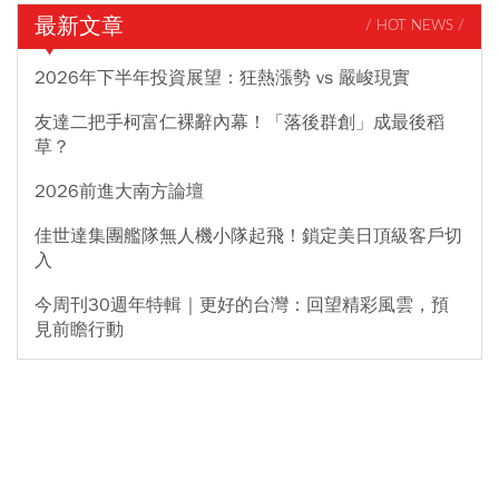
最新文章
/ HOT NEWS /
2026年下半年投資展望：狂熱漲勢 vs 嚴峻現實
友達二把手柯富仁裸辭內幕！「落後群創」成最後稻
草？
2026前進大南方論壇
佳世達集團艦隊無人機小隊起飛！鎖定美日頂級客戶切
入
今周刊30週年特輯｜更好的台灣：回望精彩風雲，預
見前瞻行動