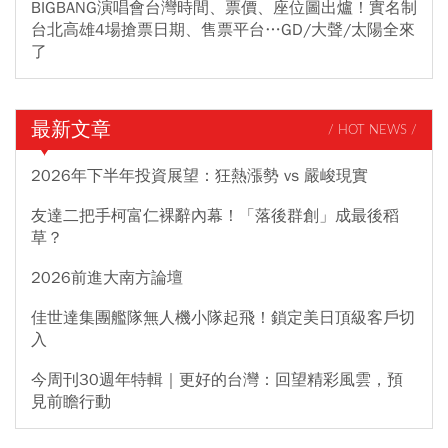
BIGBANG演唱會台灣時間、票價、座位圖出爐！實名制
台北高雄4場搶票日期、售票平台…GD/大聲/太陽全來
了
最新文章
/ HOT NEWS /
2026年下半年投資展望：狂熱漲勢 vs 嚴峻現實
友達二把手柯富仁裸辭內幕！「落後群創」成最後稻
草？
2026前進大南方論壇
佳世達集團艦隊無人機小隊起飛！鎖定美日頂級客戶切
入
今周刊30週年特輯｜更好的台灣：回望精彩風雲，預
見前瞻行動