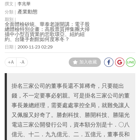
李兆華
產業動態
全面體檢矽統、華泰老謝開講：電子股
總體檢特別企畫：高股票質押集團大掃
描中小型百貨業的悲歌環亞、紐約紐
約、台隆手創館如何度寒冬？
2000-11-23 02:29
+A
-A
加入收藏
掛名三家公司的董事長還不算稀奇，只要能出
錢，不一定要事必躬親。可是掛名三家公司的董
事長兼總經理，需要處處掌控全局，就難免讓人
又佩服又好奇了。勝創科技、勝開科技、勝陽光
電這三家公開發行公司，資本額分別是十．○八
億元、十二．九九億元、二．五億元，董事長和