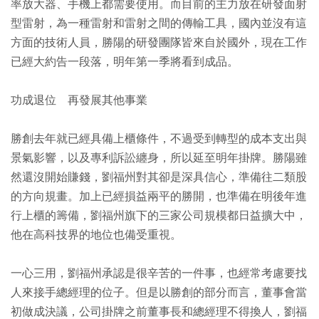
率放大器、手機上都需要使用。而目前的主力放在研發面射
型雷射，為一種雷射和雷射之間的傳輸工具，國內並沒有這
方面的技術人員，勝陽的研發團隊皆來自於國外，現在工作
已經大約告一段落，明年第一季將看到成品。
功成退位 再發展其他事業
勝創去年就已經具備上櫃條件，不過受到轉型的成本支出與
景氣影響，以及專利訴訟纏身，所以延至明年掛牌。勝陽雖
然還沒開始賺錢，劉福州對其卻是深具信心，準備往二類股
的方向規畫。加上已經損益兩平的勝開，也準備在明後年進
行上櫃的籌備，劉福州旗下的三家公司規模都日益擴大中，
他在高科技界的地位也備受重視。
一心三用，劉福州承認是很辛苦的一件事，也經常考慮要找
人來接手總經理的位子。但是以勝創的部分而言，董事會當
初做成決議，公司掛牌之前董事長和總經理不得換人，劉福