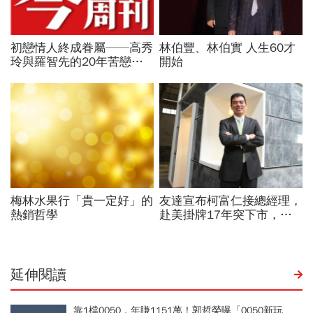
延伸閱讀
靠1檔0050，年賺1151萬！郭哲榮曝「0050新玩