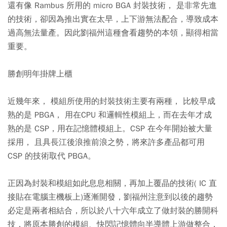
還有像 Rambus 所用的 micro BGA 封裝技術， 是非常先進
的技術，卻因為推出實在太早，上下游無法配合，導致成本
過高無法量產。因此劉福州這種會看趨勢的本領，顯得相當
重要。
勝創明年掛牌上櫃
近幾年來， 模組所使用的封裝技術主要有兩種， 比較早成
熟的是 PBGA， 用在CPU 和邏輯性模組上，而在去年才成
熟的是 CSP，用在記憶體模組上。CSP 在今年開始被大量
採用， 且具長江後浪推前浪之勢，將來許多產品都可用
CSP 的技術取代 PBGA。
正因為封裝和模組如此息息相關，再加上覆晶的技術( IC 直
接貼在電腦主機板上)逐漸開發，劉福州注意到以後的趨勢
必定是兩者相結合，所以於八十六年成立了做封裝的勝開科
技，將原本勝創的模組、快閃記憶體向半導體上游做整合，