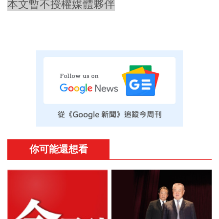
本文暫不授權媒體夥伴