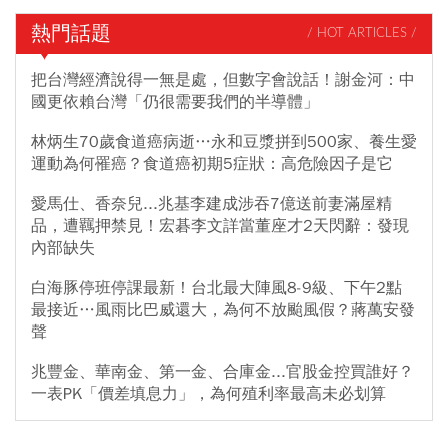
熱門話題
/ HOT ARTICLES /
把台灣經濟說得一無是處，但數字會說話！謝金河：中
國更依賴台灣「仍很需要我們的半導體」
林炳生70歲食道癌病逝…永和豆漿拼到500家、養生愛
運動為何罹癌？食道癌初期5症狀：高危險因子是它
愛馬仕、香奈兒...兆基李建成涉吞7億送前妻滿屋精
品，遭羈押禁見！宏碁李文詳當董座才2天閃辭：發現
內部缺失
白海豚停班停課最新！台北最大陣風8-9級、下午2點
最接近…風雨比巴威還大，為何不放颱風假？蔣萬安發
聲
兆豐金、華南金、第一金、合庫金...官股金控買誰好？
一表PK「價差填息力」，為何殖利率最高未必划算