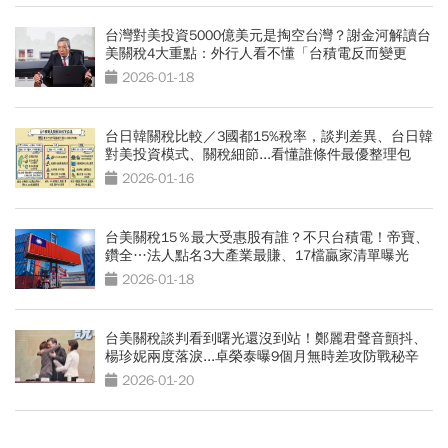
台灣對美投資5000億美元是掏空台灣？謝金河解讀台
美關稅4大重點：外行人看不懂「台積電反而變更
強」
2026-01-18
台日韓關稅比較／3國都15%稅率，談判差異、台日韓
對美投資模式、關稅細節...看懂誰條件最優整理包
2026-01-16
台美關稅15％最大受惠股有誰？不只台積電！帝寶、
鑽全…法人點名3大產業最賺、17檔贏家清單曝光
2026-01-18
台美關稅談判看到曙光還沒到站！鄭麗君聲音顫抖、
楊珍妮兩度落淚...卓榮泰曝9個月無時差攻防戰秘辛
2026-01-20