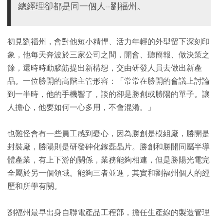
總經理卻都是同一個人--劉福州。
初見劉福州，會對他短小精悍、活力年輕的外型留下深刻印
象，他每天奔波於三家公司之間，開會、聽簡報、做決策之
餘，還時時動腦筋提出新構想，交由研發人員去做出新產
品。一位勝開的高階主管形容：「常常在勝開的會議上討論
到一半時，他的手機響了，談的卻是勝創或勝陽的單子。讓
人擔心，他要如何一心多用，不會混淆。」
也難怪會有一些員工感到憂心，因為勝創是模組廠，勝開是
封裝廠，勝陽則是研發砷化鎵磊晶片。勝創和勝開同屬半導
體產業，有上下游的關係，業務能夠相連，但是勝陽光電完
全屬於另一個領域。能夠三者並進，其實和劉福州個人的經
歷和所學有關。
劉福州最早出身自聯電產品工程部，擔任生產線的製造管理