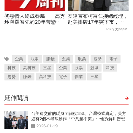
初戀情人終成眷屬──高秀
友達宣布柯富仁接總經理，
玲與羅智先的20年苦戀
赴美掛牌17年突下市，連
P.64
拋兩大震撼彈為哪樁？
Ads by
企業
競爭
賺錢
創業
股票
趨勢
電子
科技
高科技
三星
企業
股票
競爭
科技
趨勢
賺錢
高科技
電子
創業
三星
延伸閱讀
台美建交前的暖身？關稅15%、台灣模式綁定，美方
還有2個不尋常動作「中共超不爽」…他拆解川普想
什麼
2026-01-19