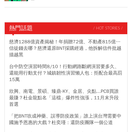
熱門話題
/ HOT STORIES /
慈濟1288億資產揭秘！年捐贈72億、不動產815億…
信徒錢去哪？慈濟還原BNT採購經過，他拆解信件批越
描越黑
台中防空演習時間8/10！行動網路斷網演習要多久、
還能用行動支付？城鎮韌性演習懶人包：拒配合最高罰
15萬
欣興、南電、景碩、臻鼎-KY、金居、尖點...PCB買誰
最賺？杜金龍點名「這檔」爆炸性強漲，11月末升段
首選
「把BNT吹成神藥、誤導防疫政策」誰上演台灣需要中
國施予恩惠的大戲？杜奕瑾：還防疫團隊一個公道