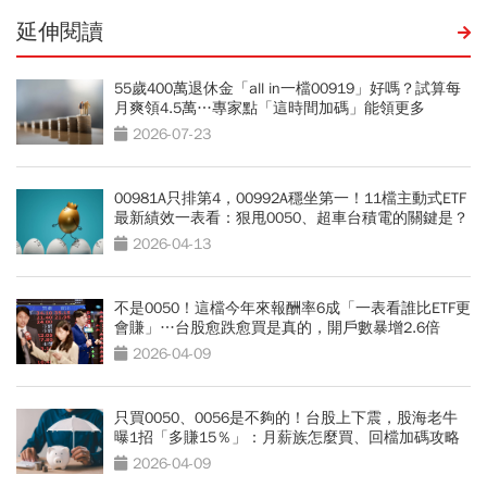
延伸閱讀
55歲400萬退休金「all in一檔00919」好嗎？試算每
月爽領4.5萬…專家點「這時間加碼」能領更多
2026-07-23
00981A只排第4，00992A穩坐第一！11檔主動式ETF
最新績效一表看：狠甩0050、超車台積電的關鍵是？
2026-04-13
不是0050！這檔今年來報酬率6成「一表看誰比ETF更
會賺」…台股愈跌愈買是真的，開戶數暴增2.6倍
2026-04-09
只買0050、0056是不夠的！台股上下震，股海老牛
曝1招「多賺15％」：月薪族怎麼買、回檔加碼攻略
2026-04-09