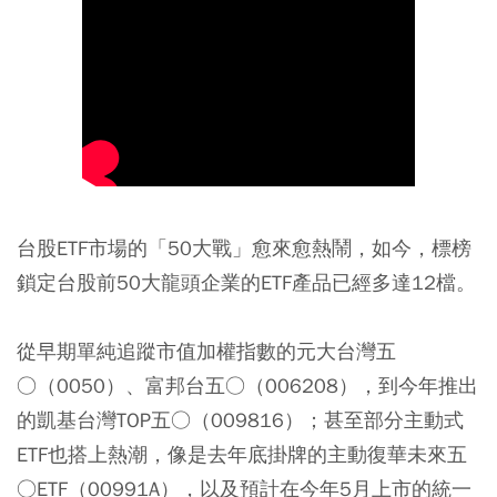
台股ETF市場的「50大戰」愈來愈熱鬧，如今，標榜
鎖定台股前50大龍頭企業的ETF產品已經多達12檔。
從早期單純追蹤市值加權指數的元大台灣五
○（0050）、富邦台五○（006208），到今年推出
的凱基台灣TOP五○（009816）；甚至部分主動式
ETF也搭上熱潮，像是去年底掛牌的主動復華未來五
○ETF（00991A），以及預計在今年5月上市的統一