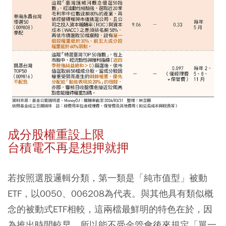
成分股權重設上限
台積電不再是想押就押
若按照選股邏輯分類，第一類是「純市值型」被動
ETF，以0050、006208為代表。與其他具有類似概
念的被動式ETF相較，這兩檔最鮮明的特色在於，因
為推出時間較早，所以能不受金管會後來規定「單一