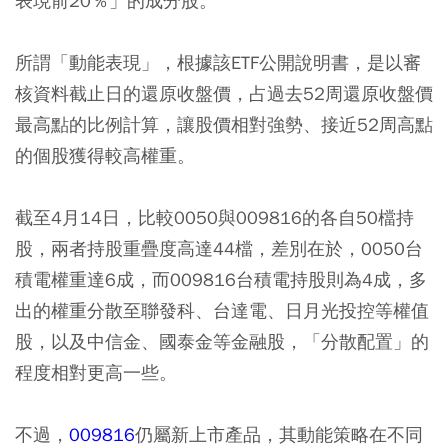
表現前20％」的成分股。
所謂「動能表現」，根據該ETF公開說明書，是以審
核資料截止日的還原收盤價，占過去52周還原收盤價
最高點的比例計算，讓股價相對強勢、接近52周高點
的個股獲得較高權重。
截至4月14日，比較0050與009816的各自50檔持
股，兩者持股重疊度高達44檔，差別在於，0050台
積電權重達6成，而009816台積電持股則為4成，多
出的權重分散至聯發科、台達電、日月光投控等權值
股，以及中信金、國泰金等金融股，「分散配置」的
程度相對更高一些。
不過，
009816
仍屬新上市產品，其動能策略在不同