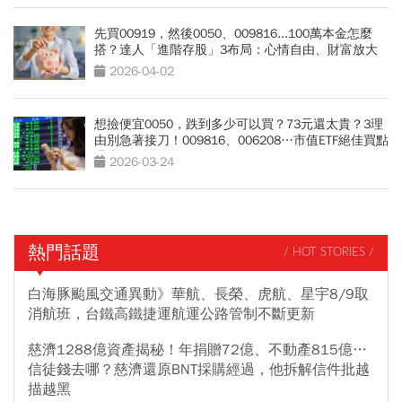
先買00919，然後0050、009816...100萬本金怎麼
搭？達人「進階存股」3布局：心情自由、財富放大
2026-04-02
想撿便宜0050，跌到多少可以買？73元還太貴？3理
由別急著接刀！009816、006208…市值ETF絕佳買點
曝光
2026-03-24
熱門話題
/ HOT STORIES /
白海豚颱風交通異動》華航、長榮、虎航、星宇8/9取
消航班，台鐵高鐵捷運航運公路管制不斷更新
慈濟1288億資產揭秘！年捐贈72億、不動產815億…
信徒錢去哪？慈濟還原BNT採購經過，他拆解信件批越
描越黑