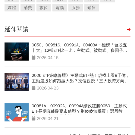
媒體
消費
數位
電腦
服務
銷售
延伸閱讀
0050、009816、00991A、00403A…標榜「台股五
十大」12檔ETF比一比：主動式、被動式、多因子...
投資人怎麼選？
2026-04-15
2026 ETF策略論壇》主動式ETF熱！規模上看9千億，
主動選股如何跑贏大盤？投信親授「三大投資方向」
2026-04-23
00981A、00992A、00994A績效狂勝0050，主動式
ETF長期真能跑贏市值型？別傻傻無腦買！選股教
練：3訊號要分批出場
2026-04-21