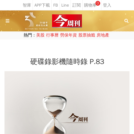
0
熱門：
美股
行事曆
勞保年資
股票抽籤
房地產
硬碟錄影機隨時錄 P.83