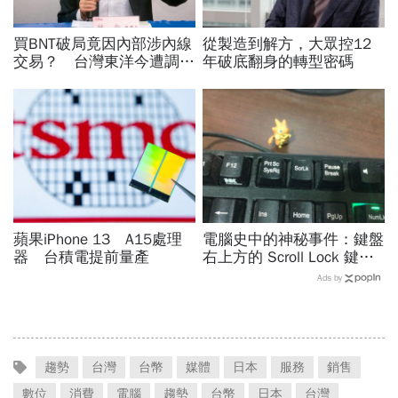
買BNT破局竟因內部涉內線
從製造到解方，大眾控12
交易？ 台灣東洋今遭調查
年破底翻身的轉型密碼
局大搜索
蘋果iPhone 13 A15處理
電腦史中的神秘事件：鍵盤
器 台積電提前量產
右上方的 Scroll Lock 鍵到
底可以拿來幹嘛？
Ads by
趨勢
台灣
台幣
媒體
日本
服務
銷售
數位
消費
電腦
趨勢
台幣
日本
台灣