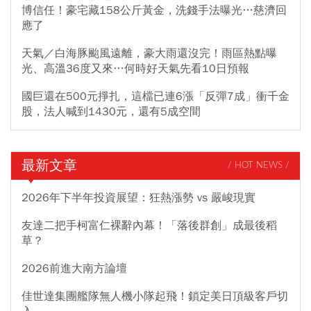
博信任！豪宅藏158公斤黃金，洗錢手法曝光…慈濟回
應了
天氣／白海豚颱風遠離，豪大雨還沒完！雨區熱點曝
光、高溫36度又來…何時好天氣先看10日預報
國巨還在500元掙扎，這檔已連6漲「反彈7成」衝千金
股，法人喊到1430元，還有5成空間
最新文章
/ HOT NEWS /
2026年下半年投資展望：狂熱漲勢 vs 嚴峻現實
友達二把手柯富仁裸辭內幕！「落後群創」成最後稻
草？
2026前進大南方論壇
佳世達集團艦隊無人機小隊起飛！鎖定美日頂級客戶切