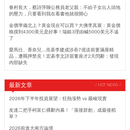
眷村長大，蔡詩萍聊公務員老父親：不給子女出人頭地
的壓力，只要看到我在看書他就很開心
金價準備北上？黃金現在可以買？大佛李其展：黃金價
格摸到4300美元是好事！瑞銀3理由喊5000美元不遠
了
愛馬仕、香奈兒...兆基李建成涉吞7億送前妻滿屋精
品，遭羈押禁見！宏碁李文詳當董座才2天閃辭：發現
內部缺失
最新文章
/ HOT NEWS /
2026年下半年投資展望：狂熱漲勢 vs 嚴峻現實
友達二把手柯富仁裸辭內幕！「落後群創」成最後稻
草？
2026前進大南方論壇