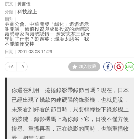
黃書儀
科技線上
券商公會、中華開發「綠化」追追追老
謝開講：價值投資與成長投資的新體認
趨勢專家向趨勢認錯─ 詹宏志花三億元
學到了什麼？劉泰英：環境太惡劣 我
不能隨便交棒
2001-03-08 11:29
+A
-A
加入收藏
你還在利用一捲捲錄影帶錄節目嗎？現在，日本
已經出現了幾款內建硬碟的錄影機，也就是說，
未來看到好看的節目時，只要輕輕按下錄影機上
的按鍵，錄影機馬上為你錄下它，日後不僅方便
搜尋、重播再看，正在錄影的同時，也能重播收
看，相當方便。