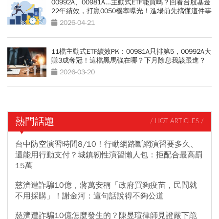
00992A、00981A...主動式ETF能買嗎？回看台股基金
22年績效，打贏0050機率曝光！進場前先搞懂這件事
2026-04-21
11檔主動式ETF績效PK：00981A只排第5，00992A大
賺3成奪冠！這檔黑馬強在哪？下月除息我該跟進？
2026-03-20
熱門話題
/ HOT ARTICLES /
台中防空演習時間8/10！行動網路斷網演習要多久、
還能用行動支付？城鎮韌性演習懶人包：拒配合最高罰
15萬
慈濟遭詐騙10億，蔣萬安稱「政府買夠疫苗，民間就
不用採購」！謝金河：這句話說得不夠公道
慈濟遭詐騙10億怎麼發生的？陳昱瑄律師見證嚴下跪