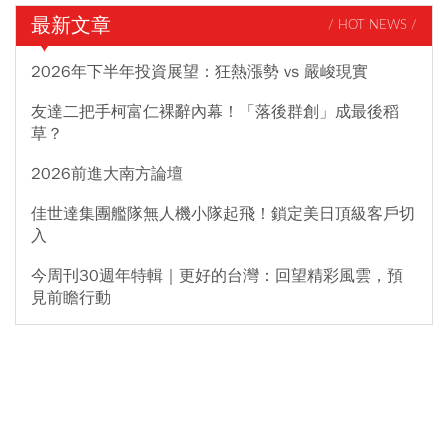
最新文章
/ HOT NEWS /
2026年下半年投資展望：狂熱漲勢 vs 嚴峻現實
友達二把手柯富仁裸辭內幕！「落後群創」成最後稻
草？
2026前進大南方論壇
佳世達集團艦隊無人機小隊起飛！鎖定美日頂級客戶切
入
今周刊30週年特輯｜更好的台灣：回望精彩風雲，預
見前瞻行動