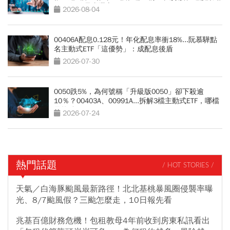
PK：短線暴賺選它
2026-08-04
00406A配息0.128元！年化配息率衝18%...阮慕驊點
名主動式ETF「這優勢」：成配息後盾
2026-07-30
0050跌5%，為何號稱「升級版0050」卻下殺逾
10％？00403A、00991A...拆解3檔主動式ETF，哪檔
最抗跌？
2026-07-24
熱門話題
/ HOT STORIES /
天氣／白海豚颱風最新路徑！北北基桃暴風圈侵襲率曝
光、8/7颱風假？三颱怎麼走，10日報先看
兆基百億財務危機！包租教母4年前收到房東私訊看出