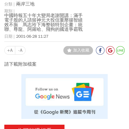
兩岸三地
中國時報五十年大變局老謝開講：滿手
電子股的人請留神元大投信重壓揚智績
效不振 馬志玲下海整頓特別企畫：統
聯、尊龍、阿羅哈、飛狗的國道爭霸戰
2001-06-28 11:27
+A
-A
加入收藏
請下載附加檔案