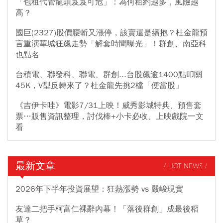
「包租代管龍頭岌岌可危」：為何租約越多，風險越
高？
國巨(2327)股價腰斬又漲停，該賣還是續抱？杜金龍預
言重演華城狂飆走勢「解套時間曝光」！群創、南亞科
也點名
台積電、聯發科、聯電、群創...台股飆逾1400點叩關
45K，V型反轉來了？杜金龍先挑2檔「便當股」
《吉伊卡哇》電影7/31上映！威秀影城特典、預售套
票…販售資訊整理，討伐棒+小卡必收、上映戲院一文
看
最新文章
/ HOT NEWS /
2026年下半年投資展望：狂熱漲勢 vs 嚴峻現實
友達二把手柯富仁裸辭內幕！「落後群創」成最後稻
草？