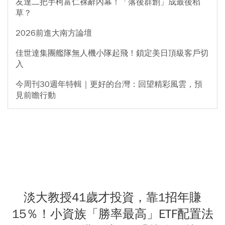
友達二把手柯富仁裸辭內幕！「落後群創」成最後稻
草？
2026前進大南方論壇
佳世達集團艦隊無人機小隊起飛！鎖定美日頂級客戶切
入
今周刊30週年特輯｜更好的台灣：回望精彩風雲，預
見前瞻行動
淡大教授41歲才投資，靠1招年賺
15％！小資族「勝率最高」ETF配置法