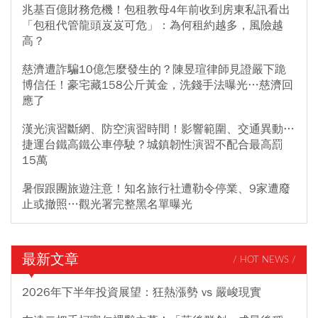
兆基百億財務危機！包租教母4年前收到房東私訊看出
「包租代管龍頭岌岌可危」：為何租約越多，風險越
高？
慈濟遭詐騙10億怎麼發生的？陳昱瑄律師見證嚴下跪
博信任！豪宅藏158公斤黃金，洗錢手法曝光…慈濟回
應了
漢光演習斷網、防空演習時間！影響範圍、交通異動…
捷運台鐵高鐵公車停駛？城鎮韌性演習不配合最高罰
15萬
暑假跟團旅遊注意！知名旅行社遭勒令停業、9家遭廢
止或撤照…觀光署完整黑名單曝光
最新文章
/ HOT NEWS /
2026年下半年投資展望：狂熱漲勢 vs 嚴峻現實