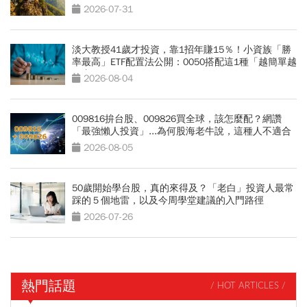
2026-07-31
淡大教授41歲才投資，靠1招年賺15％！小資族「勝
率最高」ETF配置法公開：0050搭配這1種「越簡單越
好賺」
2026-08-04
009816拚台股、009826買全球，該怎麼配？網讚
「最強懶人投資」...為何股海老牛說，這種人不適合
買？
2026-08-05
50歲開始學台股，真的來得及？「老白」投資人最常
踩的５個地雷，以及今周學堂建議的入門路徑
2026-07-26
熱門話題
/ HOT ARTICLES /