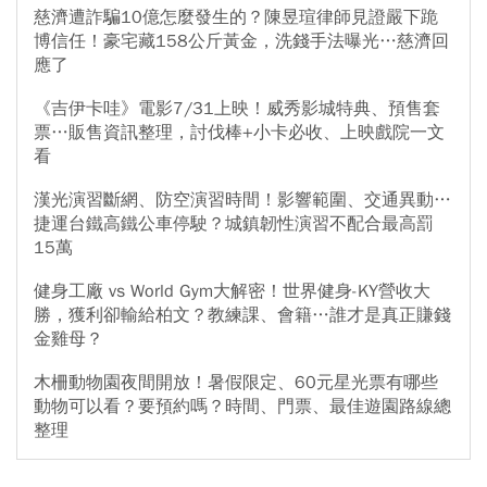
慈濟遭詐騙10億怎麼發生的？陳昱瑄律師見證嚴下跪
博信任！豪宅藏158公斤黃金，洗錢手法曝光…慈濟回
應了
《吉伊卡哇》電影7/31上映！威秀影城特典、預售套
票…販售資訊整理，討伐棒+小卡必收、上映戲院一文
看
漢光演習斷網、防空演習時間！影響範圍、交通異動…
捷運台鐵高鐵公車停駛？城鎮韌性演習不配合最高罰
15萬
健身工廠 vs World Gym大解密！世界健身-KY營收大
勝，獲利卻輸給柏文？教練課、會籍…誰才是真正賺錢
金雞母？
木柵動物園夜間開放！暑假限定、60元星光票有哪些
動物可以看？要預約嗎？時間、門票、最佳遊園路線總
整理