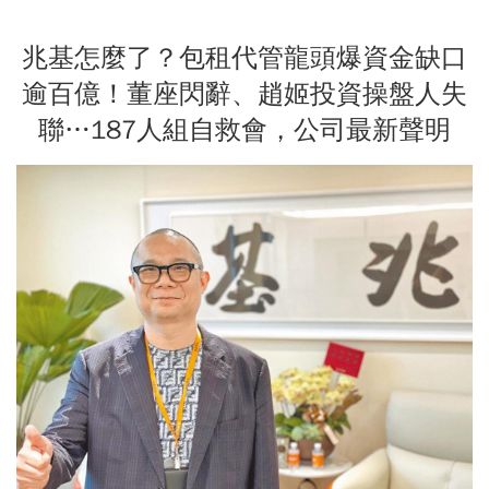
兆基怎麼了？包租代管龍頭爆資金缺口
逾百億！董座閃辭、趙姬投資操盤人失
聯…187人組自救會，公司最新聲明