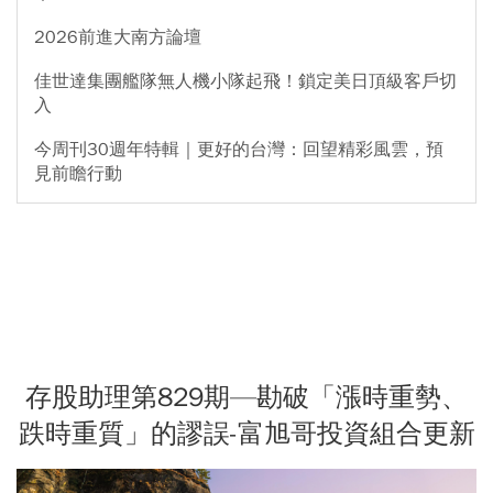
2026前進大南方論壇
佳世達集團艦隊無人機小隊起飛！鎖定美日頂級客戶切
入
今周刊30週年特輯｜更好的台灣：回望精彩風雲，預
見前瞻行動
存股助理第829期—勘破「漲時重勢、
跌時重質」的謬誤-富旭哥投資組合更新