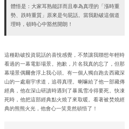
體悟是：大家耳熟能詳而且奉為真理的「漲時重
勢、跌時重質」原來是句屁話。當我勘破這個道
理時，頓時心中豁然開朗！
這種勘破投資屁話的喜悅感覺，不禁讓我聯想年輕時
看過的一幕電影場景。抱歉，片名我真的忘了，但那
幕場景偶爾會浮上我心頭。有一個人獨自跑去西藏深
山的一處廟宇求道，追尋真理。喇嘛給了他一部藏傳
經典，他在深山研讀時遇到了暴風雪冷得要死。快凍
死時，他把這部經典點火燒了來取暖。看著被焚燒經
典的熊熊火光，他會心一笑竟然頓悟了！