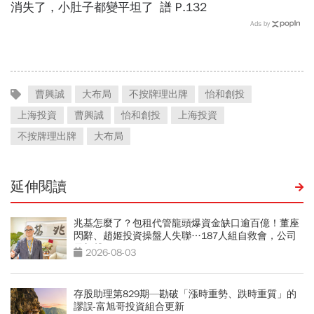
消失了，小肚子都變平坦了
譜 P.132
Ads by
曹興誠
大布局
不按牌理出牌
怡和創投
上海投資
曹興誠
怡和創投
上海投資
不按牌理出牌
大布局
延伸閱讀
兆基怎麼了？包租代管龍頭爆資金缺口逾百億！董座
閃辭、趙姬投資操盤人失聯…187人組自救會，公司
最新聲明
2026-08-03
存股助理第829期—勘破「漲時重勢、跌時重質」的
謬誤-富旭哥投資組合更新