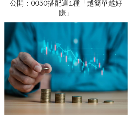
公開：0050搭配這1種「越簡單越好
賺」