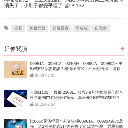
兆基
包租代管
趙姬投資
李建成
自救會
延伸閱讀
00981A、00991A、00403A、00982A、00980A…主
動式ETF反攻要誰？楊倩琳選它：不只翻倍漲「還有
一優勢」
2026-07-22
台泥(1101)、聯電(2303)... 台股7-9月洗盤期買什麼？
杜金龍獨門避險操作曝光：為何先別碰主動式ETF？
2026-07-24
比0050更值得買？外資狂掃00981A、00991A逾70萬
張！這2檔主動式ETF強在哪？前10大持股、選股策略