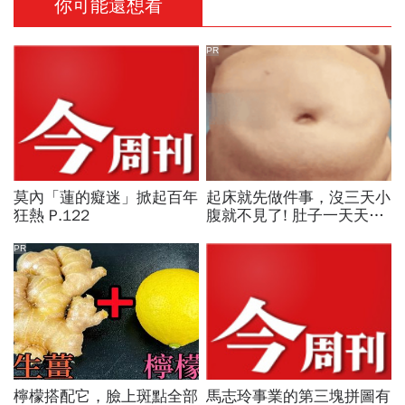
你可能還想看
PR
莫內「蓮的癡迷」掀起百年
起床就先做件事，沒三天小
狂熱 P.122
腹就不見了! 肚子一天天變
小！
PR
檸檬搭配它，臉上斑點全部
馬志玲事業的第三塊拼圖有