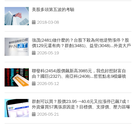
美股多頭第五波的考驗
2018-03-08
強茂(2481)做什麼的？台股下殺為何他逆勢漲停？股
價129元還有肉？群創(3481)、益登(3048)...外資大戶
鎖碼11檔黑馬股曝光
2026-05-19
聯發科(2454)股價飆新高3985元，我也好想財富自
由？國巨(2327)、南亞科(2408)...哲哲點名9檔爆噴
股，最快2個月發酵
2026-05-12
群創可以買？股價23.95→40.6元又拉漲停已飆7成！
外資爆買57萬張原因是？目標價、支撐價、壓力區曝
光
2026-05-21