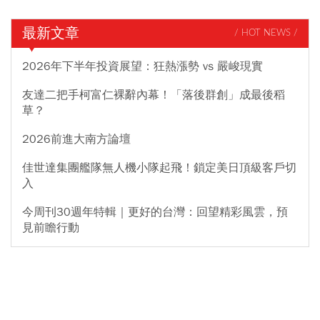
最新文章
/ HOT NEWS /
2026年下半年投資展望：狂熱漲勢 vs 嚴峻現實
友達二把手柯富仁裸辭內幕！「落後群創」成最後稻
草？
2026前進大南方論壇
佳世達集團艦隊無人機小隊起飛！鎖定美日頂級客戶切
入
今周刊30週年特輯｜更好的台灣：回望精彩風雲，預
見前瞻行動