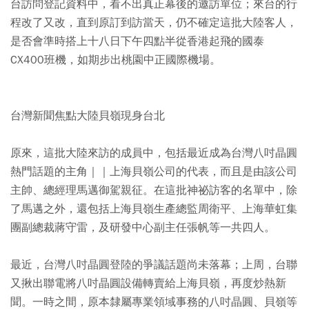
台訪問登記資料中，看不出真正幕後的邀訪單位；來台的行
程改了又改，直到原訂到訪當天，仍不確定這批大陸客人，
是否會準時搭上十八日下午四點半從香港起飛的國泰
CX400班機，如期步出桃園中正國際機場。
台灣新聞焦點大陸貝嶺現身台北
原來，這批大陸來訪的成員中，包括最近成為台灣八吋晶圓
熱門話題的主角｜｜上海貝嶺公司的代表，而且是由該公司
主帥、總經理馬邁御駕親征。在這批神祕訪客的名單中，除
了馬邁之外，還包括上海貝嶺生產總監周衛平、上海華虹集
團副總裁蔣守雷，及研發中心副主任張帆等一共四人。
最近，台灣八吋晶圓登陸的爭議話題尚未落幕；上周，台聯
又揪出聯電將八吋晶圓設備轉賣給上海貝嶺，再度炒熱新
聞。一時之間，原本隸屬專業領域事務的八吋晶圓、貝嶺等