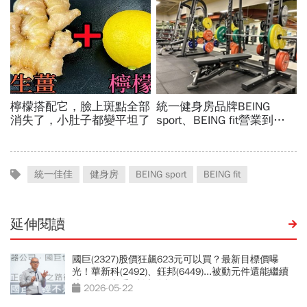
統一佳佳
健身房
BEING sport
BEING fit
延伸閱讀
國巨(2327)股價狂飆623元可以買？最新目標價曝
光！華新科(2492)、鈺邦(6449)...被動元件還能繼續
噴？台股老手3劇本分析
2026-05-22