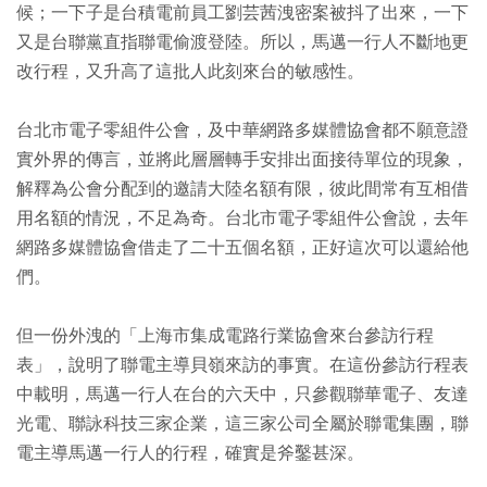
候；一下子是台積電前員工劉芸茜洩密案被抖了出來，一下
又是台聯黨直指聯電偷渡登陸。所以，馬邁一行人不斷地更
改行程，又升高了這批人此刻來台的敏感性。
台北市電子零組件公會，及中華網路多媒體協會都不願意證
實外界的傳言，並將此層層轉手安排出面接待單位的現象，
解釋為公會分配到的邀請大陸名額有限，彼此間常有互相借
用名額的情況，不足為奇。台北市電子零組件公會說，去年
網路多媒體協會借走了二十五個名額，正好這次可以還給他
們。
但一份外洩的「上海市集成電路行業協會來台參訪行程
表」，說明了聯電主導貝嶺來訪的事實。在這份參訪行程表
中載明，馬邁一行人在台的六天中，只參觀聯華電子、友達
光電、聯詠科技三家企業，這三家公司全屬於聯電集團，聯
電主導馬邁一行人的行程，確實是斧鑿甚深。