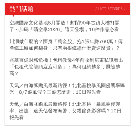
熱門話題
/ HOT STORIES /
空總國家文化基地8月開放！封閉90年古蹟大樓打開
了…加碼「晴空季2026」這天登場，16件作品必看
川湖做什麼的？躋身「萬金股」抱1張年賺760萬！傳
產鐵工廠如何翻身「只有兩根鐵憑什麼賣這麼貴」？
兆基百億財務危機！包租教母4年前收到房東私訊看出
「包租代管龍頭岌岌可危」：為何租約越多，風險越
高？
天氣／白海豚颱風最新路徑！北北基桃暴風圈侵襲率曝
光、8/7颱風假？三颱怎麼走，10日報先看
天氣／白海豚颱風最新路徑！北北基桃「暴風圈侵襲
率」出爐，這天估發布海警，父親節會影響嗎？10日
報先看