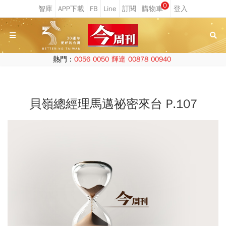
0
熱門：
0056
0050
輝達
00878
00940
貝嶺總經理馬邁祕密來台 P.107