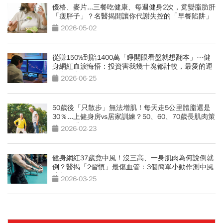
優格、麥片...三餐吃健康、每週健身2次，竟變脂肪肝
「瘦胖子」？名醫揭開讓你代謝失控的「早餐陷阱」
2026-05-02
從賺150%到賠1400萬「睜開眼看盤就想翻本」…健
身網紅血淚悔悟：投資害我幾十塊都計較，最愛的運
動也放棄
2026-06-25
50歲後「只散步」無法增肌！每天走5公里體脂還是
30％...上健身房vs居家訓練？50、60、70歲長肌肉策
略一次看
2026-02-23
健身網紅37歲竟中風！沒三高、一身肌肉為何說倒就
倒？醫揭「2習慣」最傷血管：3個簡單小動作測中風
跡象
2026-03-25