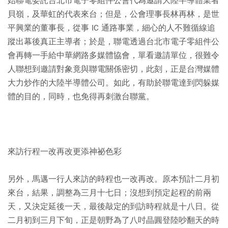
始聯電委託台北市電子零組件公會代為邀請大陸半導體業者
貝嶺，及華虹的代表來台；但是，公會理事長林再林，是世
平興業的董事長，從事 IC 通路事業，細心的人不難循線追
蹤出幕後真正主導者；於是，聯電透過台北市電子零組件公
會再轉一手給中華網路多媒體協會，單看邀請單位，很難令
人聯想到邀請對象竟與聯電關係密切，此刻，正是台灣媒體
大力炒作的大陸半導體公司。如此，有助於聯電達到閃躲媒
體的目的，同時，也免得再刺激台聯黨。
來訪行程一改再改更添神祕色彩
另外，馬邁一行人來訪的時程也一改再改。原本預計二月初
來台，結果，調整為三月十七日；沒想到預定起程的前兩
天，又決定延後一天，最後敲定的到訪時程就是十八日。從
二月初到三月下旬，正是朝野為了八吋晶圓登陸吵翻天的時