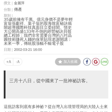
金麗萍
傳產
35歲前擁有千萬、億元身價不是夢年輕
富翁張獻祥、葉子翁的股海致富秘訣揭
開超導國際科技真面目立委緋聞、情史
大公開高盛133年不倒的經營秘訣貝嶺
總工程師：我們非常需要台灣的八吋晶
圓技術賺死人錢的保單貼現老謝開講：
未來一季，傳統股漲幅不輸電子股
2002-03-21 16:00
+A
-A
加入收藏
三月十八日，從中國來了一批神祕訪客。
這批訪客到底有多神祕？從台灣入出境管理局的大陸人士來