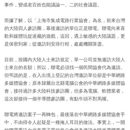
事件，變成老百姓也能議論一、二的社會議題。
而據了解，以「上海市集成電路行業協會」為名，前來台灣
的大陸四人參訪團，幕後邀訪的單位正是聯電。聯電向來喜
歡和媒體玩捉迷藏的遊戲，這回，遇上敏感的大陸議題，更
是保密到家；從邀訪到安排行程，處處機關算盡。
目前，按國內大陸人士來訪規定，單一公司並無邀訪大陸人
士來台的名額；所以，聯電必須找一個民間協會代為邀請。
但弔詭的是，在入出境上登記的台灣邀訪單位卻是中華網路
多媒體協會；原本隸屬台北縣電腦公會的中華網路多媒體協
會，接待過許多大陸科技參訪團，但多為電腦、軟體業者，
這次卻接待一個半導體參訪團，有點牛頭不對馬嘴。
聯電將邀訪案子一再轉包，最後落在中華網路多媒體協會手
中，不由得令人起疑是一種掩人耳目的做法。事實上，一開