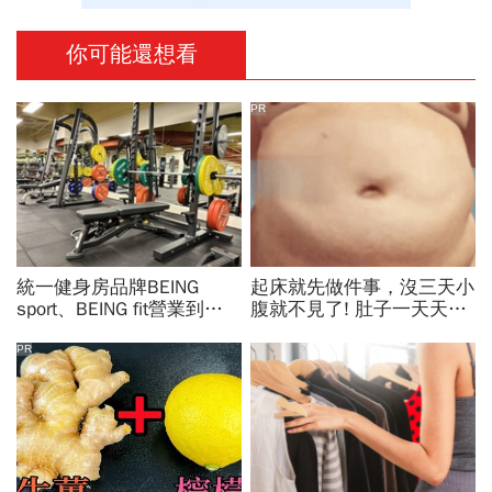
你可能還想看
PR
統一健身房品牌BEING
起床就先做件事，沒三天小
sport、BEING fit營業到這
腹就不見了! 肚子一天天變
天！統一佳佳如何退費、轉
小！
換到健身工廠？20年老字
PR
號為何退出