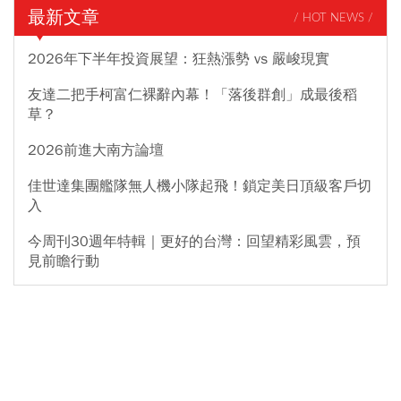
最新文章
/ HOT NEWS /
2026年下半年投資展望：狂熱漲勢 vs 嚴峻現實
友達二把手柯富仁裸辭內幕！「落後群創」成最後稻
草？
2026前進大南方論壇
佳世達集團艦隊無人機小隊起飛！鎖定美日頂級客戶切
入
今周刊30週年特輯｜更好的台灣：回望精彩風雲，預
見前瞻行動