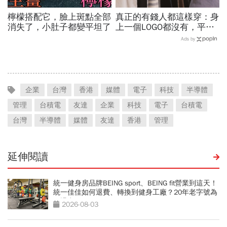
檸檬搭配它，臉上斑點全部
真正的有錢人都這樣穿：身
消失了，小肚子都變平坦了
上一個LOGO都沒有，平凡
針織衫卻要價3萬元...一窺
Ads by
頂奢富豪的花錢智慧
企業
台灣
香港
媒體
電子
科技
半導體
管理
台積電
友達
企業
科技
電子
台積電
台灣
半導體
媒體
友達
香港
管理
延伸閱讀
統一健身房品牌BEING sport、BEING fit營業到這天！
統一佳佳如何退費、轉換到健身工廠？20年老字號為
何退出
2026-08-03