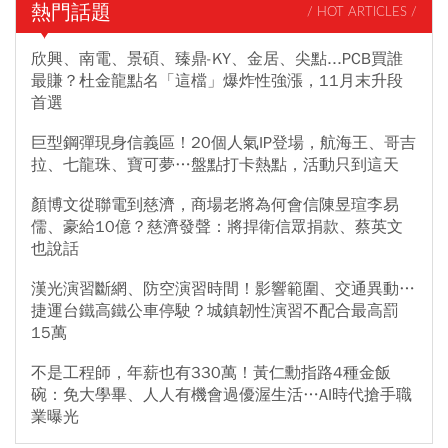
熱門話題
/ HOT ARTICLES /
欣興、南電、景碩、臻鼎-KY、金居、尖點...PCB買誰
最賺？杜金龍點名「這檔」爆炸性強漲，11月末升段
首選
巨型鋼彈現身信義區！20個人氣IP登場，航海王、哥吉
拉、七龍珠、寶可夢…盤點打卡熱點，活動只到這天
顏博文從聯電到慈濟，商場老將為何會信陳昱瑄李易
儒、豪給10億？慈濟發聲：將捍衛信眾捐款、蔡英文
也說話
漢光演習斷網、防空演習時間！影響範圍、交通異動…
捷運台鐵高鐵公車停駛？城鎮韌性演習不配合最高罰
15萬
不是工程師，年薪也有330萬！黃仁勳指路4種金飯
碗：免大學畢、人人有機會過優渥生活…AI時代搶手職
業曝光