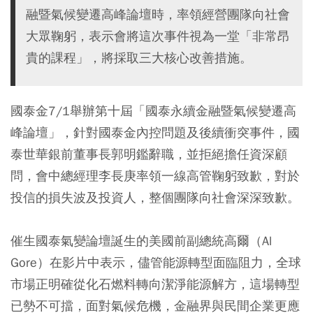
融暨氣候變遷高峰論壇時，率領經營團隊向社會
大眾鞠躬，表示會將這次事件視為一堂「非常昂
貴的課程」，將採取三大核心改善措施。
國泰金7/1舉辦第十屆「國泰永續金融暨氣候變遷高
峰論壇」，針對國泰金內控問題及後續衝突事件，國
泰世華銀前董事長郭明鑑辭職，並拒絕擔任資深顧
問，會中總經理李長庚率領一線高管鞠躬致歉，對於
投信的損失波及投資人，整個團隊向社會深深致歉。
催生國泰氣變論壇誕生的美國前副總統高爾（Al
Gore）在影片中表示，儘管能源轉型面臨阻力，全球
市場正明確從化石燃料轉向潔淨能源解方，這場轉型
已勢不可擋，面對氣候危機，金融界與民間企業更應