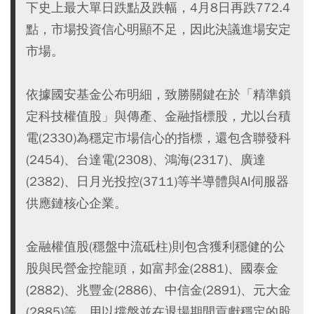
下史上最大單日跌點及跌幅，4月8日再跌772.4
點，市場投資信心明顯不足，因此決議進場安定
市場。
依據國安基金公布明細，致勝關鍵在於「精準鎖
定科技權值股」與傳產、金融指標股，尤以台積
電(2330)為穩定市場信心的指標，還包含聯發科
(2454)、台達電(2308)、鴻海(2317)、廣達
(2382)、日月光投控(3711)等半導體與AI伺服器
供應鏈核心企業。
金融權值股(穩盤中流砥柱)則包含獲利穩健的公
股與民營金控龍頭，如富邦金(2881)、國泰金
(2882)、兆豐金(2886)、中信金(2891)、元大金
(2885)等，用以撐盤並在退場期間貢獻穩定的股