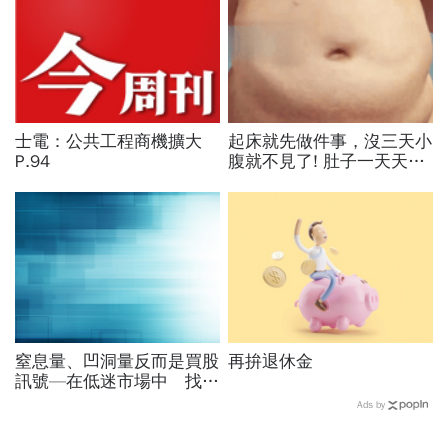
士電：公共工程商機擴大
起床就先做件事，沒三天小
P.94
腹就不見了! 肚子一天天變
小！
窒息量、凹洞量反而是買股
再拚退休金
訊號—在低迷市場中 找到
最佳買點
Ads by