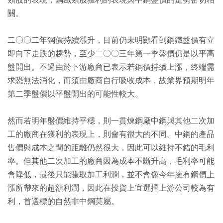
類股的表現，鋼鐵類股獲利的表現與中鋼盤價的走勢密切相
關。
二○○二年鋼價持續漲升，目前仍未明顯看到鋼鐵盤價有立
即向下走跌的趨勢，至少二○○三年第一季盤價仍是以平高
盤開出。不過由於下游廠商已表示若鋼價持續上漲，終端需
求恐無法消化，而須由廠商自行吸收成本，故業界預期明年
第二季盤價以平盤開出的可能性較大。
然而若明年盤價維持平穩，則一貫煉鋼廠中鋼與其他二次加
工的廠商在獲利的表現上，則會有很大的不同。中鋼的產品
售價與成本之間的距離仍然很大，因此可以維持不錯的毛利
率。但其他二次加工的廠商因為成本不斷升高，毛利率可能
會降低，最後只能賺取加工利潤，並不會像今年擁有鋼價上
漲所帶來的超額利潤，因此在投資上宜選擇上游公司較為有
利，首選標的自然非中鋼莫屬。