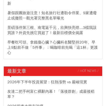
新
暑假跟團旅遊注意！知名旅行社遭勒令停業、9家遭廢
止或撤照…觀光署完整黑名單曝光
景碩漲停第三根、南電返千元，欣興快亮燈...3檔我該
買誰？外資先挑它買超了！最新目標價全揭露
早餐吃可頌、拿鐵傷心臟？心臟科名醫堅持20年、早
上9點前不做「5件事」：喝咖啡前先喝「這1杯」更護
心
最新文章
/ HOT NEWS /
2026年下半年投資展望：狂熱漲勢 vs 嚴峻現實
友達二把手柯富仁裸辭內幕！「落後群創」成最後稻
草？