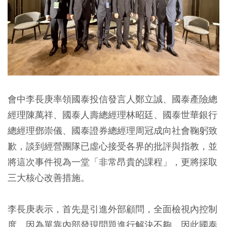
會中李長庚率領國泰投信發言人鄭立誠、國泰產險總
經理陳萬祥、國泰人壽總經理林昭廷、國泰世華銀行
總經理鄧崇儀、國泰證券總經理周冠成向社會鞠躬致
歉，談到經營團隊已虛心接受各界的批評與指教，並
將這次事件視為一堂「非常昂貴的課程」，更將採取
三大核心改善措施。
李長庚表示，首先是引進外部顧問，全面檢視內控制
度，因為單靠內部發現問題進行解決不夠，因此國泰