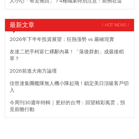
人小心「有去無回」？4種職業特別注意：前例在這
最新文章
/ HOT NEWS /
2026年下半年投資展望：狂熱漲勢 vs 嚴峻現實
友達二把手柯富仁裸辭內幕！「落後群創」成最後稻
草？
2026前進大南方論壇
佳世達集團艦隊無人機小隊起飛！鎖定美日頂級客戶切
入
今周刊30週年特輯｜更好的台灣：回望精彩風雲，預
見前瞻行動