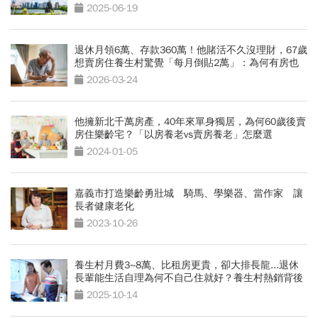
2025-06-19
退休月領6萬、存款360萬！他賭活不久沒理財，67歲
想賣房住養生村驚覺「每月倒貼2萬」：為何有房也
不安全？
2026-03-24
他擁新北千萬房產，40年來單身獨居，為何60歲後賣
房住樂齡宅？「以房養老vs賣房養老」怎麼選
2024-01-05
嘉義市打造樂齡勇壯城 騎馬、學樂器、當作家 讓
長者健康老化
2023-10-26
養生村月費3~8萬、比租房更貴，卻大排長龍...退休
長輩能生活自理為何不自己住就好？養生村熱銷背後
原因
2025-10-14