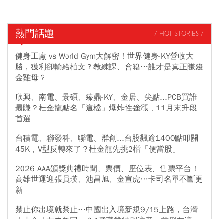
熱門話題
/ HOT STORIES /
健身工廠 vs World Gym大解密！世界健身-KY營收大
勝，獲利卻輸給柏文？教練課、會籍…誰才是真正賺錢
金雞母？
欣興、南電、景碩、臻鼎-KY、金居、尖點...PCB買誰
最賺？杜金龍點名「這檔」爆炸性強漲，11月末升段
首選
台積電、聯發科、聯電、群創...台股飆逾1400點叩關
45K，V型反轉來了？杜金龍先挑2檔「便當股」
2026 AAA頒獎典禮時間、票價、座位表、售票平台！
高雄世運迎張員瑛、池昌旭、金宣虎…卡司名單不斷更
新
禁止你出境就禁止…中國出入境新規9/15上路，台灣