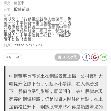
鍾慶宇
股債前線
蔡明興：「行動電話就像人壽保單」蔡
萬才父子掌控台灣電信集團二二〇〇億
元資產蔡宏圖耗資三三五億元買中華電
信心路歷程徐旭東、辜成允、黃茂雄心
事誰人知中華電信員工心聲：「給政府
管不如給財團管」
2002-12-26 15:26
+A
-A
加入收藏
中鋼董事長郭炎土在鋼鐵景氣上揚、公司獲利大
幅提升之際下台，引起不小爭議，在人事紛擾
下，股價也受到影響；展望明年，去年股價表現
亮麗的鋼鐵類股，仍是投資人關注的焦點，在上
游價格拉升下，鋼鐵股未來將不再是類股齊揚的