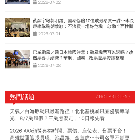
2026-07-02
蔡鎮宇毆郭明鑑、國泰慘賠10億成最昂貴一課…李長
庚率隊鞠躬致歉：不浪費一場好危機，啟動全面性體
質檢視
2026-07-01
巴威颱風／飛日本韓國注意！颱風機票可以退嗎？改
機票要手續費？華航、國泰...改票退票資訊整理
2026-07-08
熱門話題
/ HOT ARTICLES /
天氣／白海豚颱風最新路徑！北北基桃暴風圈侵襲率曝
光、8/7颱風假？三颱怎麼走，10日報先看
2026 AAA頒獎典禮時間、票價、座位表、售票平台！
高雄世運迎張員瑛、池昌旭、金宣虎…卡司名單不斷更