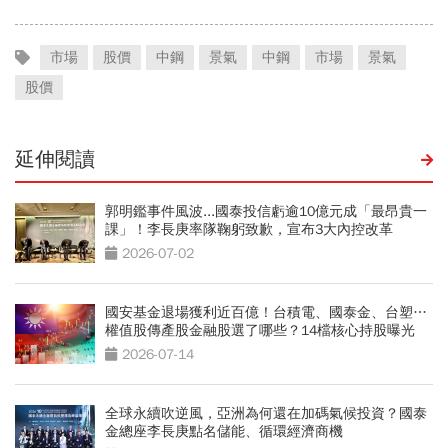
市場
股價
中鋼
景氣
中鋼
市場
景氣
股價
延伸閱讀
郭明鑑事件風波...國泰投信虧逾10億元成「最昂貴一
課」！李長庚率隊鞠躬致歉，宣布3大內控改革
2026-07-02
國安基金退場獲利近百億！台積電、國泰金、台塑…
權值股傳產股金融股選了哪些？14檔核心持股曝光
2026-07-14
全球永續吹逆風，亞洲為何還在加碼氣候投資？國泰
金總座李長庚點名儲能、循環經濟商機