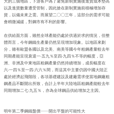
大的三個地區，下游客戶為了避免新制實施後進貨成本墊高
以及進貨數量遭受管制，因此搶在新制實施前積極增加存
貨，以備未來之需。而展望二○○三年，這部分的需求可能
會稍微減緩，對鋼市有不利的影響。
在供給面方面，雖然全球產能仍處於供過於求的情況，但整
體而言，今年鋼鐵生產量仍然呈現增加現象。以地區來劃
分，雖有歐盟各國以及北美、南美等國今年粗鋼產量較去年
同期產能呈現衰退一‧五九％至四‧九四％不等的幅度，亞
洲、非洲及中東地區粗鋼產量仍然持續增加，成長幅度在
六‧一四％至一四‧六六％間，而這其中主要仍因中國大陸正
處於經濟起飛階段，各項基礎建設及建廠需求使當地鋼廠粗
鋼產品不斷開出所致，合計上半年大陸地區粗鋼產能較去年
同期增加二七‧九五％，亦為全球鋼品供給增加之主因。
明年第二季鋼鐵盤價──開出平盤的可能性大