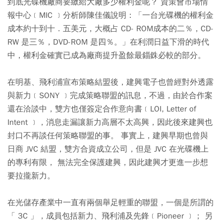
到底光碟機廠商要繳給大廠多少權利金呢？ 資策會市場情
報中心﹝MIC ﹞分析師陳佳儀說明：「一台光碟機的權利金
成本約十到十．五美元，大概占 CD- ROM成本的二％，CD-
RW 是三％，DVD-ROM 是四％。」在利潤日益下滑的時代
中，權利金確實已成為廠商提升盈餘最錙銖必較的部分。
在明基、飛利浦宣布策略結盟後，建興電子也曾經對外透露
與新力﹝SONY ﹞完成策略聯盟的訊息，不過，由於合作案
還在洽談中，雙方也僅簽定合作意向書﹝LOI, Letter of
Intent ﹞，消息走漏讓新力高層不太高興，因此後來建興也
封口不再談任何策略聯盟的事。 事實上，建興早期也曾與
日商 JVC 結盟，雙方合資成立公司，但是 JVC 在光碟機上
的專利有限， 無法完全保護建興，因此建興才更進一步想
要拉攏新力。
在光儲存產業中一直有兩個舉足輕重的聯盟，一個是所謂的
「 3C 」，成員包括新力、飛利浦及先鋒﹝Pioneer ﹞； 另