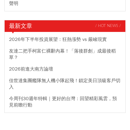
聲明
最新文章
/ HOT NEWS /
2026年下半年投資展望：狂熱漲勢 vs 嚴峻現實
友達二把手柯富仁裸辭內幕！「落後群創」成最後稻
草？
2026前進大南方論壇
佳世達集團艦隊無人機小隊起飛！鎖定美日頂級客戶切
入
今周刊30週年特輯｜更好的台灣：回望精彩風雲，預
見前瞻行動