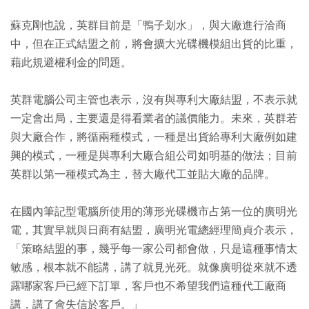
蘇克剛也說，英群目前是「鴨子划水」，與大廠進行洽商
中，但在正式結盟之前，將會擴大光碟機模組出貨的比重，
藉此規避權利金的問題。
英群電腦公司主管也表示，沒有與專利大廠結盟，不表示就
一定會出局，主要還是得看業者的議價能力。未來，英群若
與大廠合作，將循兩種模式，一種是出貨給專利大廠例如建
興的模式，一種是與專利大廠合組公司如明基的做法；目前
英群以第一種模式為主，替大廠代工並貼大廠的品牌。
在國內筆記型電腦所使用的薄形光碟機市占第一位的廣明光
電，其實早就與日商有結盟，廣明光電總經理簡貞介表示，
「策略結盟的事，幾乎每一家公司都會做，只是這種事情太
敏感，根本就不能講，講了就見光死。就像廣明從來就不透
露哪家客戶已經下訂單，客戶也不希望我們這種代工廠商
講，講了會失信於客戶。」