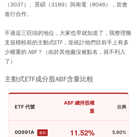
（3037）、
景碩
（3189）與
南電
（8046），皆會
進行合作。
不過這三巨頭的地位，大家也早就知道了，我整理幾
支規模較前的主動式ETF，並統計他們目前手上有多
少權重的 ABF？（由於其他廠沒被點名，就不列入
了）
主動式ETF成分股ABF含量比較
ABF 總持股權
ETF 代號
欣興
重
11.52%
00991A
5.90%
最高