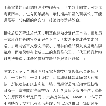
明基電通執行副總經理洪中耀表示，「要趕上同業，可能還
需要兩年。」也有同業認為，飛利浦與明基的新模式，可能
還需要一段時間的磨合期，後續效益還待觀察。
相較於建興專注於代工，明基也開始搶進代工市場，但是另
一家廠商建碁的策略卻完全不同，「製造不是建碁要走的
路。」建碁發言人楊文澤表示，建碁的產品有九成是走品牌
路線，而建興卻有七成以上的產品是代工，「代工與品牌絕
對無法兼顧，建碁的優勢在於品牌與通路經營。」
楊文澤表示，早期台灣的光電產業技術支援都來自兩個地
方，一是日商，一是工研院，明基與建興資本額都大於建
碁，所以建碁必須走利基市場，而經營品牌必須掌握技術，
日商手上掌握關鍵光電技術，因此會與日商密切合作，建碁
的供應商幾乎都是日商， 尤其是與理光﹝Ricoh ﹞合作了四
年的時間，雙方已有互信基礎，可以迅速推出市場所需產