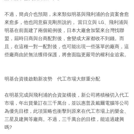
不過，簡貞介也預期，未來類似明基與飛利浦的合資案會愈
來愈多，他也同意蘇克剛所說的， 當日立與 LG、飛利浦與
明基在前面建了兩個範例後，日本大廠會加緊來台灣找聯
盟，屆時日商與台商配對後，會變成大家都收不到錢。而
且，在這種一對一配對後，也可能出現一些落單的廠商，這
些廠商由於無法獲得保護，將會面臨更嚴苛的權利金追索。
明基合資後啟動新攻勢 代工市場大餅重分配
在明基完成與飛利浦的合資架構後，新公司將積極切入代工
市場，年出貨量訂在三千萬台，並以惠普及戴爾電腦等公司
為優先目標，此項策略也衝擊到原來在代工市場上的樂金、
三星及建興等廠商。不過，三千萬台的目標，能追過建興
嗎?