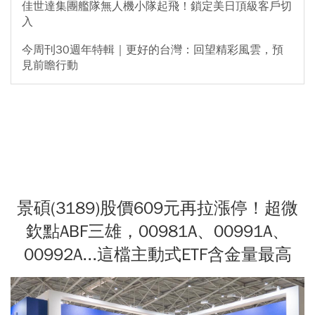
佳世達集團艦隊無人機小隊起飛！鎖定美日頂級客戶切
入
今周刊30週年特輯｜更好的台灣：回望精彩風雲，預
見前瞻行動
景碩(3189)股價609元再拉漲停！超微
欽點ABF三雄，00981A、00991A、
00992A...這檔主動式ETF含金量最高