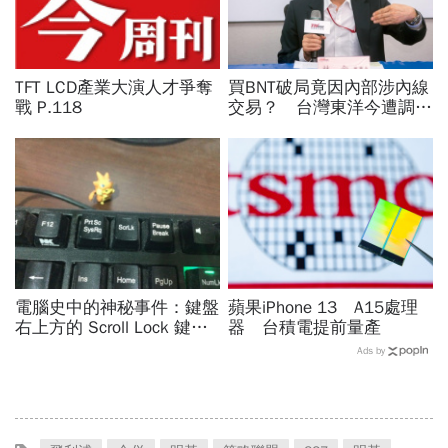
TFT LCD產業大演人才爭奪
買BNT破局竟因內部涉內線
戰 P.118
交易？ 台灣東洋今遭調查
局大搜索
電腦史中的神秘事件：鍵盤
蘋果iPhone 13 A15處理
右上方的 Scroll Lock 鍵到
器 台積電提前量產
底可以拿來幹嘛？
Ads by