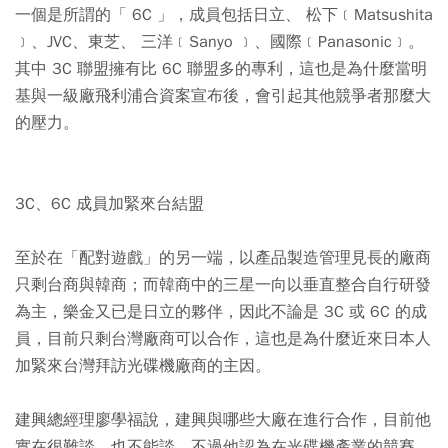
一個是所謂的「 6C 」，成員包括日立、 松下﹝Matsushita
﹞、JVC、東芝、 三洋﹝Sanyo ﹞、國際﹝Panasonic﹞。
其中 3C 聯盟擁有比 6C 聯盟多的專利，這也是為什麼當明
基與一級廠飛利浦合資案宣布後，會引起其他競爭者那麼大
的壓力。
3C、6C 成員加緊來台結盟
至於在「配對遊戲」的另一端，以產品製造管理見長的廠商
只剩台商與韓商；而韓商中的三星一向以垂直整合自行研發
為主，樂金又已是日立的夥伴，因此不論是 3C 或 6C 的成
員，目前只剩台灣廠商可以合作，這也是為什麼近來日本人
加緊來台灣拜訪光碟機廠商的主因。
建興總經理廖學福說，建興與哪些大廠在進行合作，目前他
實在很難談，也不能談，不過他認為在光碟機產業的競賽