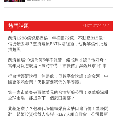
熱門話題
/ HOT STORIES /
慈濟1288億資產揭秘！年捐贈72億、不動產815億…
信徒錢去哪？慈濟還原BNT採購經過，他拆解信件批越
描越黑
慈濟被騙10億為何5年不報警、錢找到才認？他好奇：
當年財報怎麼編…陳時中背「擋疫苗」黑鍋只求1件事
把台灣經濟說得一無是處，但數字會說話！謝金河：中
國更依賴台灣「仍很需要我們的半導體」
第一家市值突破百億美元的台灣新藥公司！藥華藥深耕
全球市場，能成為下一個武田製藥？
兆基怎麼了？包租代管龍頭爆資金缺口逾百億！董座閃
辭、趙姬投資操盤人失聯…187人組自救會，公司最新