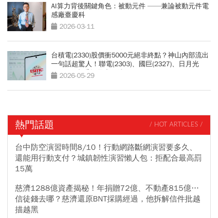
AI算力背後關鍵角色：被動元件 ——兼論被動元件電
感廠臺慶科
2026-03-11
台積電(2330)股價衝5000元絕非終點？神山內部流出
一句話超驚人！聯電(2303)、國巨(2327)、日月光
(3711)...老手揭最賺買法
2026-05-29
熱門話題
/ HOT ARTICLES /
台中防空演習時間8/10！行動網路斷網演習要多久、
還能用行動支付？城鎮韌性演習懶人包：拒配合最高罰
15萬
慈濟1288億資產揭秘！年捐贈72億、不動產815億…
信徒錢去哪？慈濟還原BNT採購經過，他拆解信件批越
描越黑