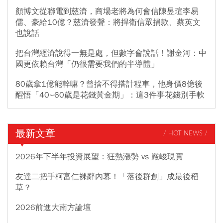
顏博文從聯電到慈濟，商場老將為何會信陳昱瑄李易
儒、豪給10億？慈濟發聲：將捍衛信眾捐款、蔡英文
也說話
把台灣經濟說得一無是處，但數字會說話！謝金河：中
國更依賴台灣「仍很需要我們的半導體」
80歲拿1億能幹嘛？曾捨不得搭計程車，他身價8億後
醒悟「40~60歲是花錢黃金期」：這3件事花錢別手軟
最新文章
/ HOT NEWS /
2026年下半年投資展望：狂熱漲勢 vs 嚴峻現實
友達二把手柯富仁裸辭內幕！「落後群創」成最後稻
草？
2026前進大南方論壇