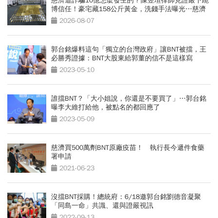
慈濟遭詐騙10億怎麼發生的？陳昱瑄律師見證嚴下跪
博信任！豪宅藏158公斤黃金，洗錢手法曝光…慈濟
回應了
2026-08-07
郭台銘爆料這句「獨立的台灣政府」讓BNT被擋，王
必勝秀證據：BNT大股東給郭董的信不是這樣寫
2023-05-10
誰擋BNT？「大小姐說，你還是不要買了」…郭台銘
曝李大維打給他，被點名的都回應了
2023-05-09
慈濟買500萬劑BNT原廠疫苗！ 執行長今遞件食藥
署申請
2021-06-23
沒擋BNT採購！總統府：6/18邀郭台銘劉德音凝聚
「同島一命」共識、還與證嚴視訊
2022-09-13