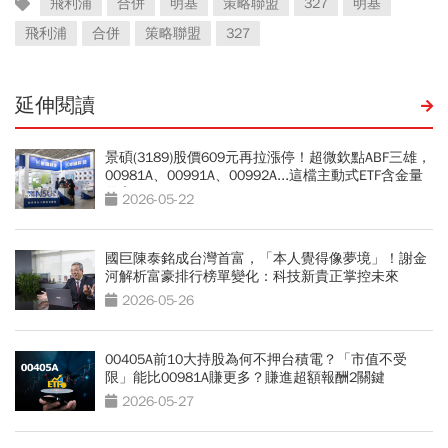
飛利浦
合併
明基
策略聯盟
327
明基
飛利浦
合併
策略聯盟
327
延伸閱讀
景碩(3189)股價609元再拉漲停！超微欽點ABF三雄，
00981A、00991A、00992A...這檔主動式ETF含金量
最高
2026-05-22
國巨陳泰銘成台灣首富，「本人覺得像夢境」！謝金
河解析富豪排行榜單變化：科技新貴正掌控未來
2026-05-26
00405A前10大持股為何不押台積電？「市值不受
限」能比00981A賺更多？賺進超額報酬2關鍵
2026-05-27