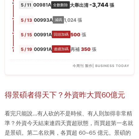
-3,744
00981A
大舉出清
張
5 / 11
全數刪除
00993A
1,024
張
5 / 13
減碼
00991A
500
張
5 / 15
回頭加碼
00991A
再補
350
張
5 / 19
連續加碼
今周刊 製作| BUSINESS TODAY
得景碩者得天下？外資昨大買60億元
看完只能說...有人砍的不是時候、有人則加得非常精
準？外資今天結束連四天賣超狀態，而買超第一名就
是景碩。第二名欣興，各買超 60~65 億元。景碩的