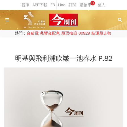
0
熱門：
台積電
兆豐金配息
股票抽籤
00929
航運股走勢
明基與飛利浦吹皺一池春水 P.82