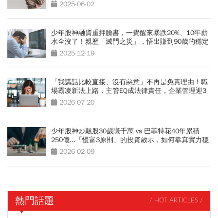
場
2025-06-02
少年股神融資重押臉書，一覺醒來暴跌20%、10年薪
水全沒了！親歷「滅門之災」，悟出賺到90歲的穩定
致富法
2025-12-19
「我講話比較直接、沒有惡意」不再是免責理由！職
場霸凌新法上路，主管EQ成法律責任，企業管理迎3
大變革
2026-07-20
少年股神炒飆股30歲賺千萬 vs 巴菲特花40年累積
250億...「慢富3原則」的投資啟示，如何靠真實力穩
穩致富
2026-02-09
熱門話題
/ HOT ARTICLES /