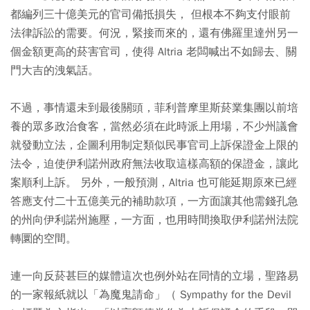
都編列三十億美元的官司備抵損失， 但根本不夠支付眼前
法律訴訟的需要。何況，緊接而來的，還有佛羅里達州另一
個金額更高的菸害官司，使得 Altria 老闆喊出不如歸去、關
門大吉的洩氣話。
不過，事情還未到最後關頭，菲利普摩里斯菸業集團以前培
養的眾多政治食客，當然必須在此時派上用場，不少州議會
就發動立法，企圖利用制定類似民事官司上訴保證金上限的
法令，迫使伊利諾州政府無法收取這樣高額的保證金，讓此
案順利上訴。 另外，一般預測，Altria 也可能延期原來已經
答應支付二十五億美元的補助款項，一方面讓其他需錢孔急
的州向伊利諾州施壓，一方面，也用時間換取伊利諾州法院
轉圜的空間。
連一向反菸甚巨的媒體這次也例外站在同情的立場，聖路易
的一家報紙就以「為魔鬼請命」（ Sympathy for the Devil