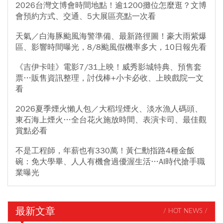
2026台灣文博會時間地點！逾1200攤位怎麼逛？文博
會預約方式、交通、5大展區亮點一次看
天氣／白海豚颱風海警準備、最新路徑圖！豪大雨紫爆
區、影響時間曝光，8/8颱風假機率多大，10日報先看
《吉伊卡哇》電影7/31上映！威秀影城特典、預售套
票…販售資訊整理，討伐棒+小卡必收、上映戲院一文
看
2026夏季煙火懶人包／大稻埕煙火、淡水漁人碼頭、
東石海上煙火…全台花火施放時間、表演卡司、最佳觀
賞點必看
不是工程師，年薪也有330萬！黃仁勳指路4種金飯
碗：免大學畢、人人有機會過優渥生活…AI時代搶手職
業曝光
最新文章
/ HOT NEWS /