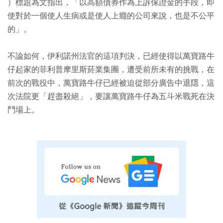
）標題為文指出，「以高額債券作為上訴保證金的手段，即
使對於一個使人生病或是使人上癮的公司來說，也是不公平
的」。
不論如何，伊利諾州法官的這項判決，已經使得以萬寶路牛
仔起家的菲利普摩里斯菸業集團，遭受前所未有的挑戰，在
前次的戰役中，萬寶路牛仔已經被迫從部分廣告中退隱，這
次法院更「趕盡殺絕」，要讓萬寶路牛仔為五斗米戰死在決
鬥場上。