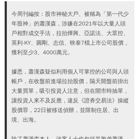
今周刊編按：股市神秘大戶、被稱為「第一代少
年股神」的蕭漢森，涉嫌在2021年以大量人頭
戶相對成交手法，拉抬燁興、亞諾法、大眾控、
英利-KY、圓剛、志信、映泰7檔上市公司股價，
獲利至少3、4000萬元。
據悉，蕭漢森疑似利用個人可掌控的公司與人頭
帳戶，在收盤前進場拉抬股價，隔天開盤前掛出
大量買單，吸引投資人注意，但在開市時抽單，
讓投資人來不及反應，違反《證券交易法》操縱
股價罪，22日被移送偵辦，並限制住居、出
境、出海。
除了蕭漢森本人，涉案人士也包括其胞弟蕭漢