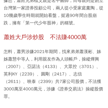
據悉，蕭姓兄弟檔父親是名中醫師，而母親則是創立
台灣第一家證券投顧公司，兩人從小受家庭薰陶，從
10幾歲學生時期就開始看盤，挺過90年間台股崩
跌，擁有「第一代少年股神」的稱號。
蕭姓大戶涉炒股 不法賺4000萬
怎料，蕭男涉嫌2021年期間，找來弟弟蕭漢彬、姊
姊蕭慧中等人，利用親友作為人頭帳戶，操縱燁興
（2007）、亞諾法（4133）、大眾控（3701）、
英利KY（2239）、圓剛（2417）、志信
（2611）、映泰（2399）共7家公司股價，不法獲
3000萬至4000萬元，涉嫌《證券交易法》操縱股價
罪。