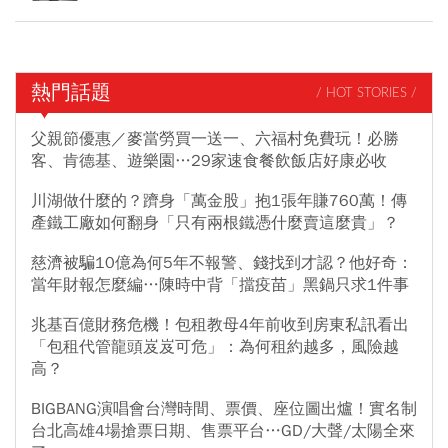
熱門話題
/ HOT STORIES /
父親節優惠／麥當勞買一送一、六福村免費玩！必勝
客、肯德基、遊樂園…29家速食餐飲飯店好康必收
川湖做什麼的？躋身「萬金股」抱1張年賺760萬！傳
產鐵工廠如何翻身「只有兩根鐵憑什麼賣這麼貴」？
慈濟被騙10億為何5年不報警、錢找到才認？他好奇：
當年財報怎麼編…陳時中背「擋疫苗」黑鍋只求1件事
兆基百億財務危機！包租教母4年前收到房東私訊看出
「包租代管龍頭岌岌可危」：為何租約越多，風險越
高？
BIGBANG演唱會台灣時間、票價、座位圖出爐！實名制
台北高雄4場搶票日期、售票平台…GD/大聲/太陽全來