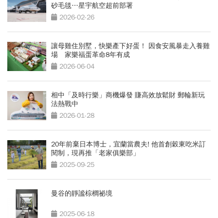
砂毛毯…星宇航空超前部署
2026-02-26
讓母雞住別墅，快樂產下好蛋！ 因食安風暴走入養雞
場 家樂福蛋革命8年有成
2026-06-04
相中「及時行樂」商機爆發 賺高效放鬆財 郵輪新玩
法熱戰中
2026-01-28
20年前棄日本博士，宜蘭當農夫! 他首創穀東吃米訂
閱制，現再推「老家俱樂部」
2025-09-25
曼谷的靜謐棕櫚祕境
2025-06-18