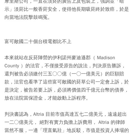
摩里斯公司，一直在淡菸的廣告上及包裝上，強調並「暗
示」淡菸比一般香菸安全，使得他長期吸菸終於致癌，於是
向當地法院擊鼓鳴冤。
富可敵國二十個台積電都比不上
本來就站在反菸陣營的伊利諾州麥迪遜郡（ Madison
County ）的法官，不僅接受原告的說法，判決原告勝訴，
還判被告必須繳付三五○○億（一○一億美元）的巨額賠
款，法官也看準了這些富可敵國的菸草公司一定會上訴，於
是決定，被告若要上訴，必須將價值四千億元台幣的債券，
放在法院當保證金，才能啟動上訴程序。
判決書認為，Altria 目前市值高達五七二億美元，遠遠超出
一二○億美元， 絕對有實力負擔上訴費用， Altria 的律師
當然不服，一邊「理直氣壯」地反駁，市值是投資人捧場的