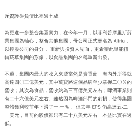
斥資護盤負債比率逾七成
為更進一步整合集團實力，在今年一月，以菲利普摩里斯菸
業集團為軸心，整合其他集團，母公司正式更名為 Altria，
以控股公司的身分， 重新與投資人見面，更希望此舉能扭
轉菸草集團的形像，以食品集團的名稱重新出發。
不過，集團內最大的收入來源當然是賣香菸，海內外所得就
高達四○三億美元，其中萬寶路這個品牌至少掌握二○％的
營收；其次為食品，營收約為三百億美元左右；啤酒事業則
有二十六億美元左右。雖然因為啤酒部門的虧損，使得集團
整體獲利較前年下滑了一‧一％， 但去年 EPS 仍高達五‧二
一美元，目前的股價卻只有二十八美元左右，本益比實在過
低。