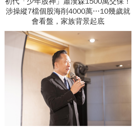
初代「少年股神」蕭漢森1500萬交保！
涉操縱7檔個股海削4000萬…10幾歲就
會看盤，家族背景起底