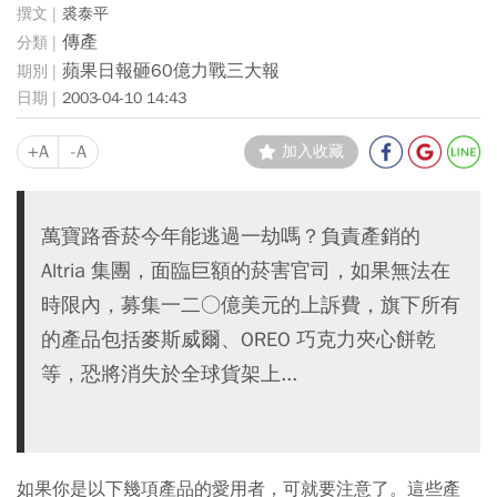
裘泰平
傳產
蘋果日報砸60億力戰三大報
2003-04-10 14:43
+A
-A
加入收藏
萬寶路香菸今年能逃過一劫嗎？負責產銷的
Altria 集團，面臨巨額的菸害官司，如果無法在
時限內，募集一二○億美元的上訴費，旗下所有
的產品包括麥斯威爾、OREO 巧克力夾心餅乾
等，恐將消失於全球貨架上...
如果你是以下幾項產品的愛用者，可就要注意了。這些產