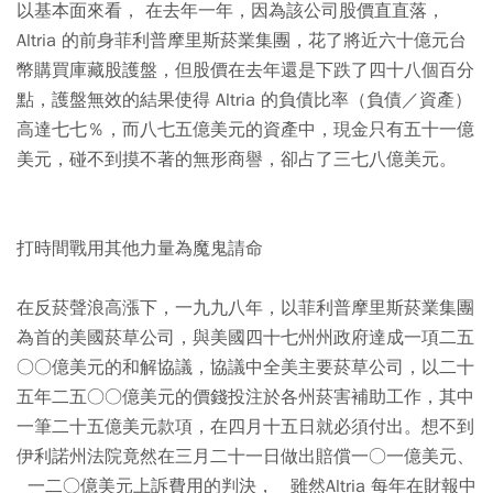
以基本面來看， 在去年一年，因為該公司股價直直落，
Altria 的前身菲利普摩里斯菸業集團，花了將近六十億元台
幣購買庫藏股護盤，但股價在去年還是下跌了四十八個百分
點，護盤無效的結果使得 Altria 的負債比率（負債／資產）
高達七七％，而八七五億美元的資產中，現金只有五十一億
美元，碰不到摸不著的無形商譽，卻占了三七八億美元。
打時間戰用其他力量為魔鬼請命
在反菸聲浪高漲下，一九九八年，以菲利普摩里斯菸業集團
為首的美國菸草公司，與美國四十七州州政府達成一項二五
○○億美元的和解協議，協議中全美主要菸草公司，以二十
五年二五○○億美元的價錢投注於各州菸害補助工作，其中
一筆二十五億美元款項，在四月十五日就必須付出。想不到
伊利諾州法院竟然在三月二十一日做出賠償一○一億美元、
一二○億美元上訴費用的判決， 雖然Altria 每年在財報中