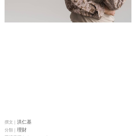
洪仁基
理財