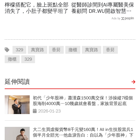
檸檬搭配它，臉上斑點全部
從醫師診間到AI專屬醫美保
消失了，小肚子都變平坦了
養顧問 DR.WU開啟智慧養
膚新時代
Ads by
329
萬寶路
香菸
撤櫃
萬寶路
香菸
撤櫃
329
延伸閱讀
初代「少年股神」蕭漢森1500萬交保！涉操縱7檔個
股海削4000萬…10幾歲就會看盤，家族背景起底
2026-01-23
大二生買虛擬貨幣8千元變160萬！All in生技股當兵1
個半月全賠光…他血淚告白：自以為「少年股神」下