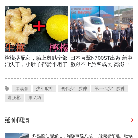
蕭漢森
少年股神
初代少年股神
第一代少年股神
蕭漢彬
蕭又綺
延伸閱讀
炸雞廢油變燃油，減碳高達八成！ 飛機餐預選、牡蠣