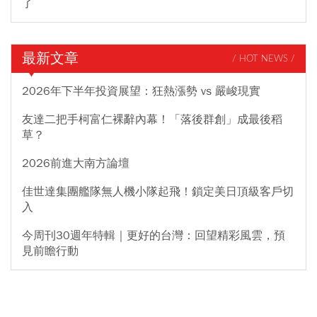
了
最新文章
/ HOT NEWS /
2026年下半年投資展望：狂熱漲勢 vs 嚴峻現實
友達二把手柯富仁裸辭內幕！「落後群創」成最後稻
草？
2026前進大南方論壇
佳世達集團艦隊無人機小隊起飛！鎖定美日頂級客戶切
入
今周刊30週年特輯｜更好的台灣：回望精彩風雲，預
見前瞻行動