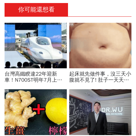
你可能還想看
PR
台灣高鐵睽違22年迎新
起床就先做件事，沒三天小
車！N700ST明年7月上
腹就不見了! 肚子一天天變
線，尖峰運能大增25％...
小！
史哲：台灣動脈再升級
PR