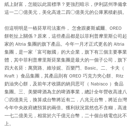
紙上財富，怎能以此當標準？更強烈暗示，伊利諾州準備拿
這一二○億美元，美化高達二四○億美元的公庫累積虧損。
但這明明是一樁菸草司法案件， 怎會跟麥斯威爾、OREO
餅乾扯上關係？原來，這些產品都是以菲利普摩里斯公司起
家的 Altria 集團的旗下產品。今年一月才正式更名的 Altria
集團，是一家「富可敵國」的大企業，旗下有三個主要事業
體，其中菲利普摩里斯菸業集團是最大的一個子公司，旗下
四大名菸：萬寶路、維珍妮、百樂門、Basic。二、卡夫（
Kraft ）食品集團，其產品則有 OREO 巧克力夾心餅、Ritz
奶油夾心餅，及前年才收購的納貝思可（ Nabisco ）食品
集團。三、美樂啤酒為主的啤酒事業，總計全年營收高達八
○四億美元，換算成台幣將近有二．八兆元台幣，將近台灣
今年中央政府總預算的兩倍。獲利狀況當然也不含糊，高達
一七二億美元，相當於六千億元台幣，二十個台積電也比不
上。