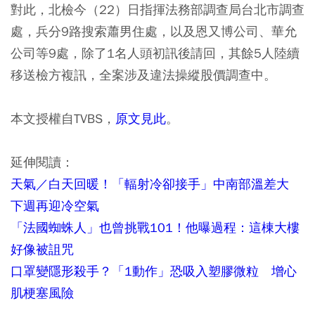
對此，北檢今（22）日指揮法務部調查局台北市調查
處，兵分9路搜索蕭男住處，以及恩又博公司、華允
公司等9處，除了1名人頭初訊後請回，其餘5人陸續
移送檢方複訊，全案涉及違法操縱股價調查中。
本文授權自TVBS，
原文見此
。
延伸閱讀：
天氣／白天回暖！「輻射冷卻接手」中南部溫差大
下週再迎冷空氣
「法國蜘蛛人」也曾挑戰101！他曝過程：這棟大樓
好像被詛咒
口罩變隱形殺手？「1動作」恐吸入塑膠微粒 增心
肌梗塞風險