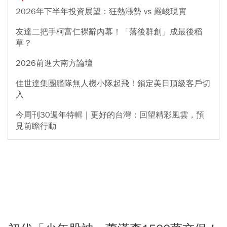
2026年下半年投資展望：狂熱漲勢 vs 嚴峻現實
友達二把手柯富仁裸辭內幕！「落後群創」成最後稻
草？
2026前進大南方論壇
佳世達集團艦隊無人機小隊起飛！鎖定美日頂級客戶切
入
今周刊30週年特輯｜更好的台灣：回望精彩風雲，預
見前瞻行動