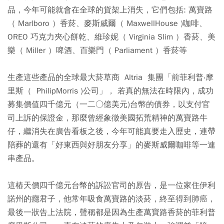
品，今年可能就會在全球的貨架上消失，它們包括: 萬寶路
（ Marlboro ）香菸、麥斯威爾（ MaxwellHouse )咖啡、
OREO 巧克力夾心餅乾、維珍妮（ Virginia Slim ）香菸、美
樂（ Miller ）啤酒、百樂門（ Parliament ）香菸等
生產這些產品的全球最大菸草商 Altria 集團「前菲利普‧摩
里斯（ PhilipMorris )公司」， 若真的無法在時限內，成功
募集價值四千億元（一二○億美元)台幣的債券，以支付官
司上訴的保證金，那麼曾經象徵美國拓荒精神的萬寶路牛
仔，繼消失在廣告看板之後，今年可能真要走入歷史，連帶
陪葬的還有「好東西與好朋友分享」的麥斯威爾咖啡等一連
串產品。
這樁天價四千億元台幣的訴訟官司的原告，是一位家住伊利
諾州的癮君子，他常年吸食萬寶路的淡菸，終至得到肺癌，
最後一狀告上法院，聲稱都是因為生產萬寶路香菸的菲利普