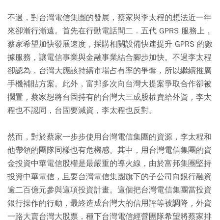
不過，對台灣電信集團的發展，蔡家與李太程的想法近一年
來卻漸行漸遠。首先在行動電話間二．五代 GPRS 服務上，
蔡家希望加快發展速度，採購相關設備快速提升 GPRS 的數
據服務，讓電信事業與金融事業結合腳步加快。不過李太程
卻認為，台灣大應該持續市場占有率的爭奪，所以繼續推廣
手機補貼方案。此外，富邦多次向台灣大提案爭取合作卻被
擱置，蔡家想將台固持有的台灣大三成股權賣給外資，李太
程也不認同，台固要減資，李太程也反對。
然而，對於蔡家一步步使用台灣電信集團的資源，李太程和
他帶領的團隊同樣也有危機感。其中，用台灣電信集團的資
金投資中華電信股權是最嚴重的導火線，由於富邦集團堅持
投資中華電信，且要台灣電信集團旗下的子公司向銀行融資
逾二百億元參與這項投資計畫。這個把台灣電信集團當投資
銀行操作的行動，最終造成台灣大的信用評等被調降，外資
一路大賣台灣大股票，種下台灣電信經營團隊希望將蔡家排