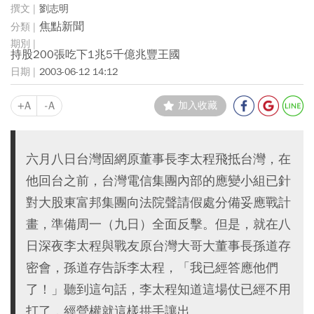
劉志明
焦點新聞
持股200張吃下1兆5千億兆豐王國
2003-06-12 14:12
+A
-A
加入收藏
六月八日台灣固網原董事長李太程飛抵台灣，在
他回台之前，台灣電信集團內部的應變小組已針
對大股東富邦集團向法院聲請假處分備妥應戰計
畫，準備周一（九日）全面反擊。但是，就在八
日深夜李太程與戰友原台灣大哥大董事長孫道存
密會，孫道存告訴李太程，「我已經答應他們
了！」聽到這句話，李太程知道這場仗已經不用
打了，經營權就這樣拱手讓出。