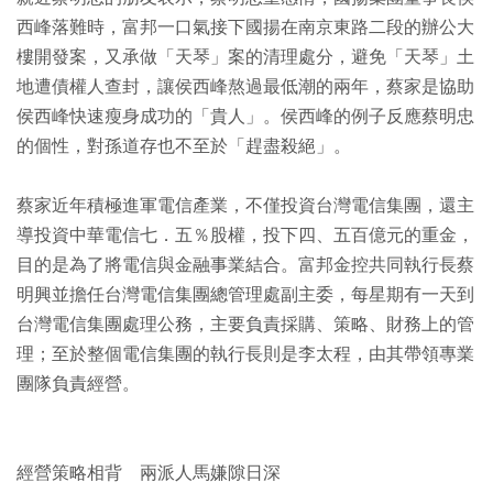
西峰落難時，富邦一口氣接下國揚在南京東路二段的辦公大
樓開發案，又承做「天琴」案的清理處分，避免「天琴」土
地遭債權人查封，讓侯西峰熬過最低潮的兩年，蔡家是協助
侯西峰快速瘦身成功的「貴人」。侯西峰的例子反應蔡明忠
的個性，對孫道存也不至於「趕盡殺絕」。
蔡家近年積極進軍電信產業，不僅投資台灣電信集團，還主
導投資中華電信七．五％股權，投下四、五百億元的重金，
目的是為了將電信與金融事業結合。富邦金控共同執行長蔡
明興並擔任台灣電信集團總管理處副主委，每星期有一天到
台灣電信集團處理公務，主要負責採購、策略、財務上的管
理；至於整個電信集團的執行長則是李太程，由其帶領專業
團隊負責經營。
經營策略相背 兩派人馬嫌隙日深