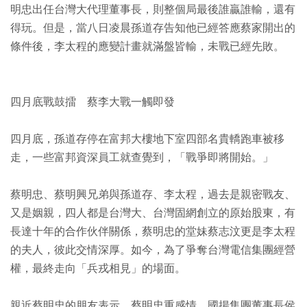
明忠出任台灣大代理董事長，則整個局最後誰贏誰輸，還有
得玩。但是，當八日凌晨孫道存告知他已經答應蔡家開出的
條件後，李太程的應變計畫就滿盤皆輸，未戰已經先敗。
四月底戰鼓擂 蔡李大戰一觸即發
四月底，孫道存停在富邦大樓地下室四部名貴轎跑車被移
走，一些富邦資深員工就查覺到，「戰爭即將開始。」
蔡明忠、蔡明興兄弟與孫道存、李太程，過去是親密戰友、
又是姻親，四人都是台灣大、台灣固網創立的原始股東，有
長達十年的合作伙伴關係，蔡明忠的堂妹蔡志汶更是李太程
的夫人，彼此交情深厚。如今，為了爭奪台灣電信集團經營
權，最終走向「兵戎相見」的場面。
親近蔡明忠的朋友表示，蔡明忠重感情，國揚集團董事長侯