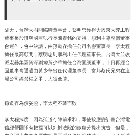
隔天，台灣大召開臨時董事會，蔡明忠獲得大股東大陸工程
董事長殷琪與國巨執行長陳泰銘的支持，順利主導整個董事
會運作，會中決議，由孫道存擔任公司名譽董事長，李太程
擔任最高顧問，蔡明忠則順利出任代理董事長。台灣大並改
派宏碁集團資深副總黃少華擔任台灣固網董事，十日再經台
固董事會通過由黃少華出任代理董事長，富邦蔡氏兄弟在這
場公司經營權之爭，大獲全勝。
孫道存為債妥協，李太程不戰而敗
李太程揣度，因為孫道存陣前求和，即使按應變計畫台灣電
信經營團隊有把握可以針對法院的假處分提出抗告，但是，