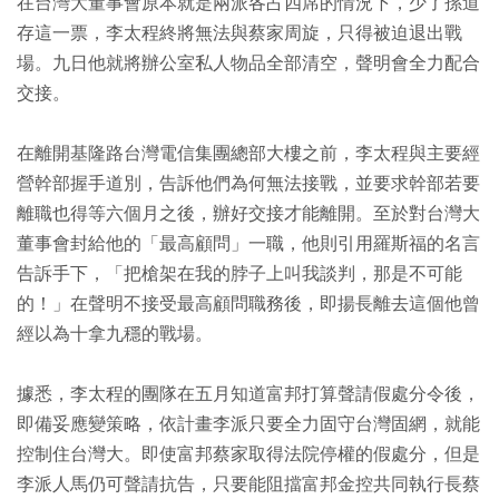
在台灣大董事會原本就是兩派各占四席的情況下，少了孫道
存這一票，李太程終將無法與蔡家周旋，只得被迫退出戰
場。九日他就將辦公室私人物品全部清空，聲明會全力配合
交接。
在離開基隆路台灣電信集團總部大樓之前，李太程與主要經
營幹部握手道別，告訴他們為何無法接戰，並要求幹部若要
離職也得等六個月之後，辦好交接才能離開。至於對台灣大
董事會封給他的「最高顧問」一職，他則引用羅斯福的名言
告訴手下，「把槍架在我的脖子上叫我談判，那是不可能
的！」在聲明不接受最高顧問職務後，即揚長離去這個他曾
經以為十拿九穩的戰場。
據悉，李太程的團隊在五月知道富邦打算聲請假處分令後，
即備妥應變策略，依計畫李派只要全力固守台灣固網，就能
控制住台灣大。即使富邦蔡家取得法院停權的假處分，但是
李派人馬仍可聲請抗告，只要能阻擋富邦金控共同執行長蔡