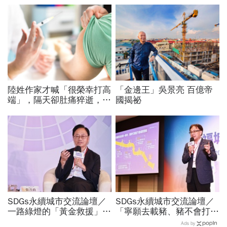
陸姓作家才喊「很榮幸打高
「金邊王」吳景亮 百億帝
端」，隔天卻肚痛猝逝，來
國揭祕
自馬來西亞的他積極參與社
會運動
SDGs永續城市交流論壇／
SDGs永續城市交流論壇／
一路綠燈的「黃金救援」實
「寧願去載豬、豬不會打
踐！張善政揭桃園智慧治
1999」翻轉客運司機荒！
Ads by