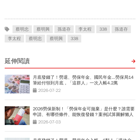
理：讓民眾真正有感
桃園市4大倡議，重構公共
運輸DNA
蔡明忠
蔡明興
孫道存
李太程
338
孫道存
李太程
蔡明忠
蔡明興
338
延伸閱讀
月底發錢了！勞退、勞保年金、國民年金...勞保局14
筆給付領到月底，「這群人」一次入帳4.2萬
2026-07-22
2026勞保新制！「勞保年金可拋棄」是什麼？誰需要
申請、有哪些條件、能恢復發錢？案例試算圖解懶人
包
2026-07-03