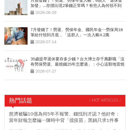
月底發錢了！勞退、勞保年金入帳，6類人「退休金
加發」...存摺出現2筆錢正常嗎？有些人為何領不到
2026-06-29
7月發錢了！勞退、勞保年金、國民年金…勞保局18
筆給付領到月底，「這群人」一次入帳4.2萬
2026-07-14
35歲提早退休要存多少錢？台大博士存千萬辭職「沒
有勞保勞退、最燒錢25年怎麼過」：小心這顆地雷燒
光存款
2026-07-27
熱門話題
/ HOT ARTICLES /
慈濟被騙10億為何5年不報警、錢找到才認？他好奇：
當年財報怎麼編…陳時中背「擋疫苗」黑鍋只求1件事