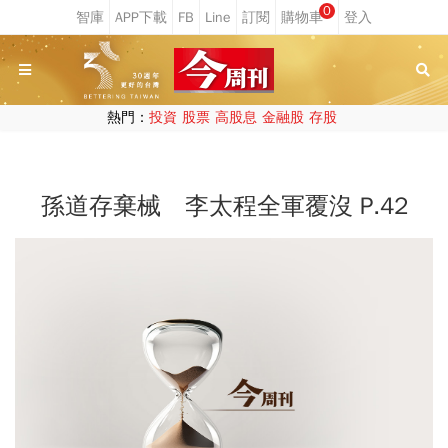
0
熱門：
投資
股票
高股息
金融股
存股
孫道存棄械 李太程全軍覆沒 P.42