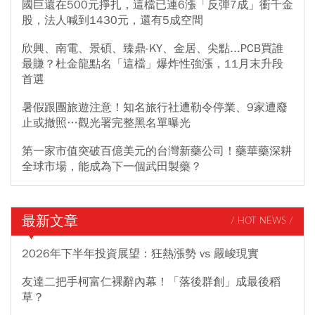
國巨還在500元掙扎，這檔已連6漲「反彈7成」衝千金
股，法人喊到1430元，還有5成空間
欣興、南電、景碩、臻鼎-KY、金居、尖點...PCB買誰
最賺？杜金龍點名「這檔」爆炸性強漲，11月末升段
首選
暑假跟團旅遊注意！知名旅行社遭勒令停業、9家遭廢
止或撤照…觀光署完整黑名單曝光
第一家市值突破百億美元的台灣新藥公司！藥華藥深耕
全球市場，能成為下一個武田製藥？
最新文章
/ HOT NEWS /
2026年下半年投資展望：狂熱漲勢 vs 嚴峻現實
友達二把手柯富仁裸辭內幕！「落後群創」成最後稻
草？