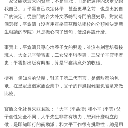
「家父給我最大的資產，不是皇冠，而是把選擇的決定交給
我自己。」平雲自己決定休學，甚至更早之前，也是出於自
己的決定，從熱門的台大外文系轉到冷門的歷史系。對於這
個選擇，平鑫濤（沒有用霍格華茲魔法學校的分類帽決定新
生就讀的學院）只是擔心問了幾句，便沒再說什麼。
事實上，平鑫濤只專心培養子女的興趣，並沒有刻意培養接
班人。大女兒平瑩習畫，二女兒平珩學舞，三兒子平雲學歷
史；平雲對出版有興趣，算是平鑫濤意外的收穫。
擁有一個知名的父親，對若干第二代而言，是個甜蜜的包
袱。在皇冠這個家族企業中，父子的作風很難避免被拿來做
比較。
寶瓶文化社長朱亞君說：「大平 (平鑫濤) 和小平 (平雲) 父
子個性完全不同，大平先生非常有魄力，想到什麼就立刻
做，是即知即行的衝動派；和大平工作很有挑戰性，總是用