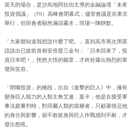
當天的場合，是沙烏地阿拉伯主導的金融論壇「未來
投資倡議」（FII）高峰會閉幕式；儘管會議是在東京
舉行，但與會者顯然滿頭霧水，現場一陣靜默。
「大家都知道我想說什麼了吧。」直到高市再次用英
語說出已故前首相安倍晉三金句：「日本回來了，投
資日本吧！」恍然大悟的聽眾，才終於爆出熱烈的掌
聲與笑容。
「閉嘴投資」的橋段，出自《進擊的巨人》中，擁有
變身巨人能力的人類主角艾連．葉卡；他是在接受軍
事法庭審判時，對同屬人類的當權者，只顧著猜忌他
的身分與影響，卻不敢挺身與巨人作戰感到不耐，才
發出怒吼。