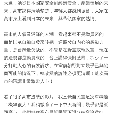
大選，她從日本國家安全到經濟安全，產業發展的未
來，高市說得清清楚楚，年輕人都感到振奮，大家在
高市身上看到日本的未來，與帶領國家的熱情。
高市的人氣及滿滿的人潮，看起來都不是勳員來的，
而是民眾自動自發來聆聽，這股發自內心的感動力
量，是台灣最欠缺的。不管是在野黨或執政黨，現在
的造勢都是動員來的，台上講得慷慨激昂，卻少了一
分打動人心的有效訴求。在當前朝野對立幾乎已無恊
商可能的情況下，執政黨的論述必須更清晰！這次高
市的演講非常激勵人心！
看了很多高市造勢的影片，我直覺自民黨這次單獨過
半機率很大！我稍微瞧了一下中天新聞，幾乎都是詆
毀高市，他們抓住高市最近民調下滑10%窮追猛打，