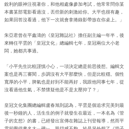
銳利的眼神注視著你，和他相處像參加考試，他常常問你某
本書某部電影看過沒，丟些新的刺激給你。大平也很有趣，
如果回答沒看過，他下一次就會拿捲錄影帶放在你桌上。」
朱亞君曾在平鑫濤的《皇冠雜誌社》擔任副主編一年半，後
來轉任平雲的「皇冠文化」總編輯七年，皇冠兩位大小老
闆，她都共事過。
「小平先生比較謹慎小心，一項決定總是前思後想。編輯文
案也是再三審閱，步調沒有大平那麼快，但是比較穩。個性
寬厚的小平，脾氣也是好到不能再好，我跟他同事七年，從
沒看過他生氣，不禁懷疑他是不是太壓抑了？」
皇冠文化集團總編輯盧春旭則認為，平雲是個追求完美到最
後一秒鐘的人，活生生的例子就發生在最近，一本名為《管
子的玄想》的書，已經發出宣傳在雜誌上刊登報導，然而平
雲卻覺得書名太﹁硬﹂，親切感不夠，於是另外想了《管子