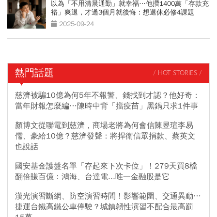
以為「不用清晨通勤」就幸福…他攢1400萬「存款充
裕」爽退，才過3個月就後悔：想退休必修4課題
2025-09-24
熱門話題
/ HOT STORIES /
慈濟被騙10億為何5年不報警、錢找到才認？他好奇：
當年財報怎麼編…陳時中背「擋疫苗」黑鍋只求1件事
顏博文從聯電到慈濟，商場老將為何會信陳昱瑄李易
儒、豪給10億？慈濟發聲：將捍衛信眾捐款、蔡英文
也說話
國安基金護盤名單「存起來下次卡位」！279天買8檔
翻倍賺百億：鴻海、台達電...唯一金融股是它
漢光演習斷網、防空演習時間！影響範圍、交通異動…
捷運台鐵高鐵公車停駛？城鎮韌性演習不配合最高罰