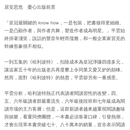
居安思危 憂心出版前景
「皇冠最關鍵的 know how，一是包裝，把書做得更細緻。
一是凸顯作者，與作者共舞，塑造作者成為明星。」平雲始
終掛著淺笑，說話的聲音年輕而儒雅，和一般企業家習見的
幹練形象很不相似。
一到五集的《哈利波特》，扣除成本為皇冠淨賺四億多元，
讓這家五十年的出版老兵再度攀上令同業又愛又妒的顛峰。
然而，面對《哈利波特》的熱賣，平雲卻另有一番感受。
平雲分析，哈利波特熱正代表讀者閱讀習性的改變，四、
五、六年級讀者群嚴重流失，六年級後段班和七年級成為閱
讀市場的主力客層；但是，這群新讀者越來越重視閱讀趣味
與娛樂，看重同儕團體，一本書必須靠著口碑，引發熱潮，
才會出現單本書突破七十、八十萬本的銷量，豈非表示閱讀