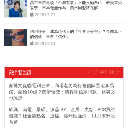
高市早苗再談「台灣有事」不能只顧自己！若美軍受
攻擊、日本毫無作為：美日同盟將瓦解
2026-01-27
信用評分，成為現代人的「社會身分證」？金錢真正
的價值，來自「信任」
2026-06-01
熱門話題
/ HOT ARTICLES /
顏博文從聯電到慈濟，商場老將為何會信陳昱瑄李易
儒、豪給10億？慈濟發聲：將捍衛信眾捐款、蔡英文
也說話
欣興、南電、景碩、臻鼎-KY、金居、尖點...PCB買誰
最賺？杜金龍點名「這檔」爆炸性強漲，11月末升段
首選