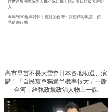
佳世達集團艦隊無人機小隊起飛！鎖定美日頂級客戶切
入
今周刊30週年特輯｜更好的台灣：回望精彩風雲，預
見前瞻行動
高市早苗不畏大雪奔日本各地助選、演
講！「自民黨單獨過半機率很大」…謝
金河：給執政黨政治人物上一課