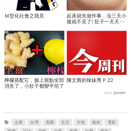
Ｍ型化社會之我見
起床就先做件事，沒三天小
腹就不見了! 肚子一天天變
小！
PR
檸檬搭配它，臉上斑點全部
陳文茜的辣妹秀 P.22
消失了，小肚子都變平坦了
Ads by
企業
台灣
美國
生活
市場
藝術
電影