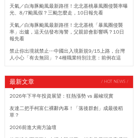
天氣／白海豚颱風最新路徑！北北基桃暴風圈侵襲率曝
光、8/7颱風假？三颱怎麼走，10日報先看
天氣／白海豚颱風最新路徑！北北基桃「暴風圈侵襲
率」出爐，這天估發布海警，父親節會影響嗎？10日
報先看
禁止你出境就禁止…中國出入境新規9/15上路，台灣
人小心「有去無回」？4種職業特別注意：前例在這
最新文章
/ HOT NEWS /
2026年下半年投資展望：狂熱漲勢 vs 嚴峻現實
友達二把手柯富仁裸辭內幕！「落後群創」成最後稻
草？
2026前進大南方論壇