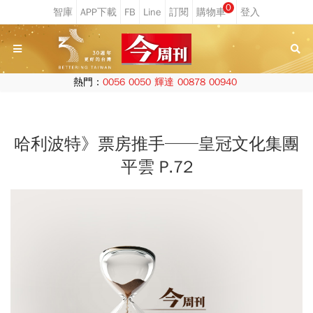
0
熱門：
0056
0050
輝達
00878
00940
哈利波特》票房推手──皇冠文化集團
平雲 P.72