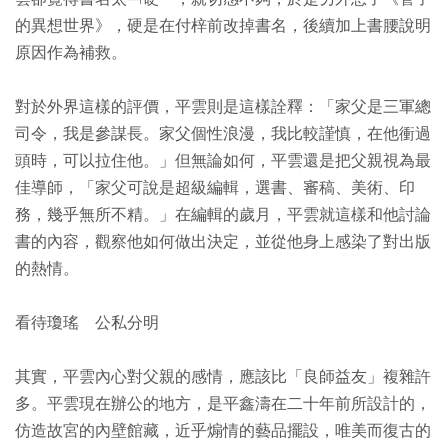
的異想世界》，硬是在付梓前改掉書名，後續加上書腰說明
原因作為補救。
對於外界這樣的評價，平雲則是這樣詮釋：「家父是三軍總
司令，我是參謀長。家父個性浪漫，我比較謹慎，在他衝過
頭時，可以拉住他。」但無論如何，平雲還是把父親視為最
佳導師，「家父可說是超級編輯，選書、審稿、美術、印
務，幾乎無所不精。」在編輯的歲月，平雲就這樣和他討論
書的內容，觀察他如何做出決定，並從他身上感染了對出版
的熱情。
看待瓊瑤 公私分明
其實，平雲內心對父親的感情，應該比「良師益友」複雜許
多。平雲現在辦公的地方，是平鑫濤在二十年前所設計的，
仿造故宮的內壁館藏，近乎煽情的藝品擺設，唯美而復古的