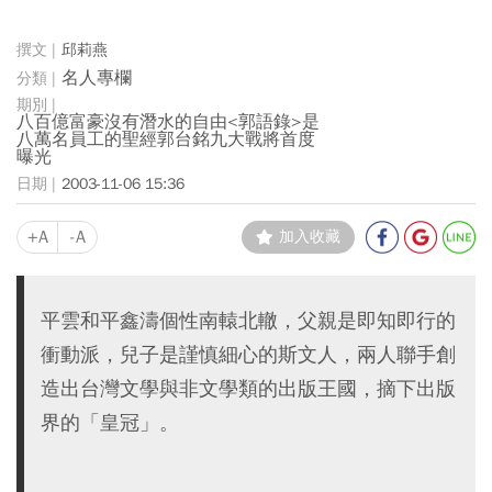
邱莉燕
名人專欄
八百億富豪沒有潛水的自由<郭語錄>是
八萬名員工的聖經郭台銘九大戰將首度
曝光
2003-11-06 15:36
+A
-A
加入收藏
平雲和平鑫濤個性南轅北轍，父親是即知即行的
衝動派，兒子是謹慎細心的斯文人，兩人聯手創
造出台灣文學與非文學類的出版王國，摘下出版
界的「皇冠」。