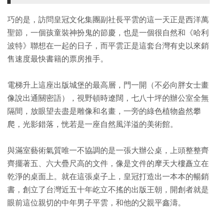
巧的是，訪問皇冠文化集團副社長平雲的這一天正是西洋萬
聖節，一個孩童裝神扮鬼的節慶，也是一個很自然和《哈利
波特》聯想在一起的日子，而平雲正是這套台灣有史以來銷
售速度最快書籍的票房推手。
電梯升上這座出版城堡的最高層，門一開（不必向胖女士畫
像說出通關密語），視野頓時遼闊，七八十坪的辦公室全無
隔間，放眼望去盡是雕像和名畫，一旁的綠色植物盎然攀
爬，光影錯落，恍若是一座自然風洋溢的美術館。
與滿室藝術氣質唯一不協調的是一張大辦公桌，上頭整整齊
齊擺著五、六大疊尺高的文件，像是文件的摩天大樓矗立在
乾淨的桌面上。就在這張桌子上，皇冠打造出一本本的暢銷
書，創立了台灣近五十年屹立不搖的出版王朝，開創者就是
眼前這位親切的中年男子平雲，和他的父親平鑫濤。