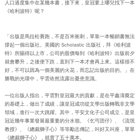
人口過度集中在某幾本書，接下來，皇冠要上哪兒找下一本
《哈利波特》呢？
「出版是馬拉松賽跑，不是百米衝刺，單靠一本暢銷書無法
撐起一個出版社。美國的 Scholastic 出版社，拜《哈利波
特》所賜得以上市，公司的股價每到《哈利波特》出版前夕
就會攀升，之後便下跌，直到下一本才會再上來。這樣很不
好，不可以因為一個美麗的火花，而忘記出版的目的。」在
勝戰的光環中，平雲依然流露出憂患意識。
一位出版人指出，平雲對皇冠最大的貢獻，是在平鑫濤奠定
的基礎上，做出了成績，讓皇冠成功從文學出版轉戰非文學
領域，進行一次大跳躍。其中，平安文化子公司成立，是皇
冠近幾年事業發展最重要的分水嶺。《乞丐囝仔》、《流氓
教授》、《總裁獅子心》等等勵志傳記，叫好又叫座，單單
《總裁獅子心》，就賣了五十萬本。