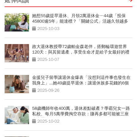
延伸閱讀
她想55歲提早退休、月領2萬退休金…44歲「投保
45800逾5年」能達標？「關鍵公式」活越久領越多
2025-10-03
政大退休教授帶72歲帕金森老伴，搭郵輪環遊世界
120天：與其留遺產，享受生命才是給子女最好的禮
物
2025-10-07
金援兒子留學讓退休金爆表「沒想到這件事也發生在
我身上」...她49歲提早退休：讓退休族多花錢的6個
陷阱
2025-09-26
58歲機師年收400萬，退休差點破產？學霸兒女一路
私校、每月5萬學費掏空存款：賺再多都可能被三座
大山壓垮
2025-10-02