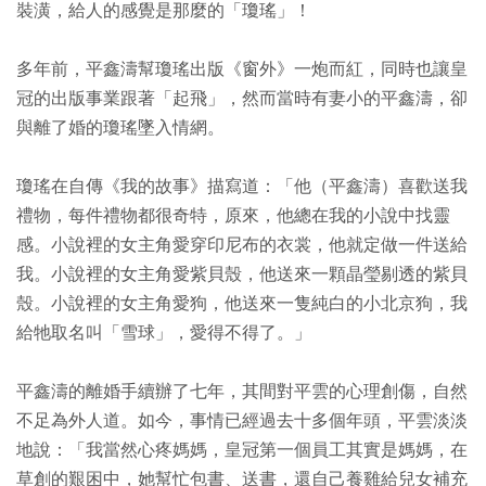
裝潢，給人的感覺是那麼的「瓊瑤」！
多年前，平鑫濤幫瓊瑤出版《窗外》一炮而紅，同時也讓皇
冠的出版事業跟著「起飛」，然而當時有妻小的平鑫濤，卻
與離了婚的瓊瑤墜入情網。
瓊瑤在自傳《我的故事》描寫道：「他（平鑫濤）喜歡送我
禮物，每件禮物都很奇特，原來，他總在我的小說中找靈
感。小說裡的女主角愛穿印尼布的衣裳，他就定做一件送給
我。小說裡的女主角愛紫貝殼，他送來一顆晶瑩剔透的紫貝
殼。小說裡的女主角愛狗，他送來一隻純白的小北京狗，我
給牠取名叫「雪球」，愛得不得了。」
平鑫濤的離婚手續辦了七年，其間對平雲的心理創傷，自然
不足為外人道。如今，事情已經過去十多個年頭，平雲淡淡
地說：「我當然心疼媽媽，皇冠第一個員工其實是媽媽，在
草創的艱困中，她幫忙包書、送書，還自己養雞給兒女補充