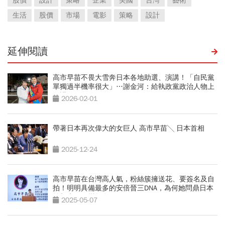
股價
設計
策略
企業
美國
台灣
藝術
生活
股價
市場
電影
策略
設計
延伸閱讀
高市早苗不畏大雪奔日本各地助選、演講！「自民黨
單獨過半機率很大」…謝金河：給執政黨政治人物上
一課
2026-02-01
帶著日本再次偉大的女巨人 高市早苗╲ 日本首相
2025-12-24
高市早苗在台灣高人氣，粉絲簇擁送花、要簽名及自
拍！明明具備最多的安倍晉三DNA，為何她問鼎日本
首相大位仍變數多？
2025-05-07