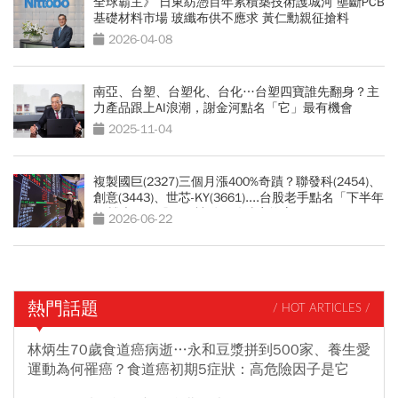
全球霸主》 日東紡憑百年累積築技術護城河 壟斷PCB
基礎材料市場 玻纖布供不應求 黃仁勳親征搶料
2026-04-08
南亞、台塑、台塑化、台化…台塑四寶誰先翻身？主
力產品跟上AI浪潮，謝金河點名「它」最有機會
2025-11-04
複製國巨(2327)三個月漲400%奇蹟？聯發科(2454)、
創意(3443)、世芯-KY(3661)....台股老手點名「下半年
17檔大黑馬股」：被動元件噴完換它
2026-06-22
熱門話題
/ HOT ARTICLES /
林炳生70歲食道癌病逝…永和豆漿拼到500家、養生愛
運動為何罹癌？食道癌初期5症狀：高危險因子是它