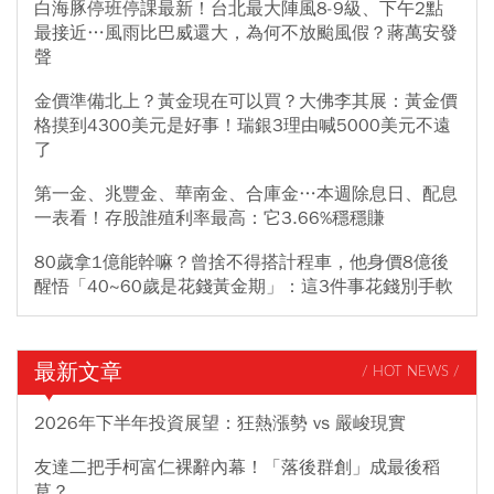
白海豚停班停課最新！台北最大陣風8-9級、下午2點
最接近…風雨比巴威還大，為何不放颱風假？蔣萬安發
聲
金價準備北上？黃金現在可以買？大佛李其展：黃金價
格摸到4300美元是好事！瑞銀3理由喊5000美元不遠
了
第一金、兆豐金、華南金、合庫金…本週除息日、配息
一表看！存股誰殖利率最高：它3.66%穩穩賺
80歲拿1億能幹嘛？曾捨不得搭計程車，他身價8億後
醒悟「40~60歲是花錢黃金期」：這3件事花錢別手軟
最新文章
/ HOT NEWS /
2026年下半年投資展望：狂熱漲勢 vs 嚴峻現實
友達二把手柯富仁裸辭內幕！「落後群創」成最後稻
草？