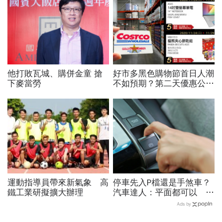
他打敗瓦城、購併金童 搶
好市多黑色購物節首日人潮
下麥當勞
不如預期？第二天優惠公開
電視、鑽石項鍊拚場
運動指導員帶來新氣象 高
停車先入P檔還是手煞車？
鐵工業研擬擴大辦理
汽車達人：平面都可以 斜
坡才有分！
Ads by