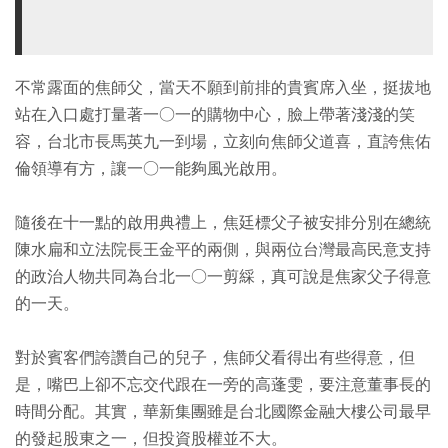
不常露面的焦師父，當天不願到前排的貴賓席入坐，挺拔地
站在入口處打量著一○一的購物中心，臉上帶著淺淺的笑
容，台北市長馬英九一到場，立刻向焦師父道喜，直誇焦佑
倫領導有方，讓一○一能夠風光啟用。
隨後在十一點的啟用典禮上，焦廷標父子被安排分別在總統
陳水扁和立法院長王金平的兩側，與兩位台灣最高民意支持
的政治人物共同為台北一○一剪綵，真可說是焦家父子得意
的一天。
對於賓客們誇讚自己的兒子，焦師父看得出有些得意，但
是，嘴巴上卻不忘交代跟在一旁的高蓬雯，要注意董事長的
時間分配。其實，華新集團雖是台北國際金融大樓公司最早
的發起股東之一，但投資股權並不大。