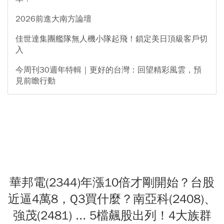
2026前進大南方論壇
佳世達集團艦隊無人機小隊起飛！鎖定美日頂級客戶切
入
今周刊30週年特輯｜更好的台灣：回望精彩風雲，預
見前瞻行動
華邦電(2344)年漲10倍才剛開始？台股
近逼4萬8，Q3買什麼？南亞科(2408)、
強茂(2481) ... 5檔飆股出列！4大族群