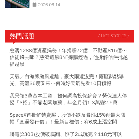
就買
2026-06-14
熱門話題
/ HOT STORIES /
慈濟1288億資產揭秘！年捐贈72億、不動產815億…
信徒錢去哪？慈濟還原BNT採購經過，他拆解信件批越
描越黑
天氣／白海豚颱風遠離，豪大雨還沒完！雨區熱點曝
光、高溫36度又來…何時好天氣先看10日預報
我只領3萬基本工資，如何調高投保薪資？勞保達人傳
授「3招」不靠老闆加薪，年金月領1.3萬變2.5萬
SpaceX首批解禁賣壓，股價不跌反暴漲15%創最大漲
幅「直逼發行價」！最新目標價：有6成上漲空間
聯電(2303)股價破底翻、漲了2成玩完？118元可以