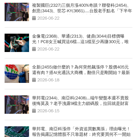
複製國巨(2327)三個月漲400%奇蹟？聯發科(2454)、
創意(3443)、世芯-KY(3661)....台股老手點名「下半年
17檔大黑馬股」：被動元件噴完換它
2026-06-22
金像電(2368)、華通(2313)、健鼎(3044)目標價曝
光！PCB女王喊買這6檔...這1檔至少再賺300元，唯
一示警「這件事」
2026-06-22
全新(2455)做什麼的？為何突然飆漲停？股價405元
還有肉？搭AI光通訊大商機，翻倍只是剛開始？最新
目標價曝光
2026-06-18
華邦電(2344)、南亞科(2408)...端午變盤本週不賣股
後悔莫及？老手洩露9檔主力鎖碼股，拉回就是財富
重分配機會
2026-06-15
華邦電、南亞科漲停「外資追買數萬張」理由曝光！
報告揭露記憶體股不只靠題材：終究要買何不一開始