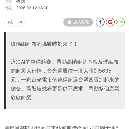
科技
2026-06-12 18:00
+A
-A
加入收藏
玻璃纖維布的挑戰時刻來了！
這次AI的軍備競賽，帶動高階銅箔基板及玻纎布
的超級大行情，台光電股價一度大漲到5635
元，一家台光電市值曾經超過台塑四寶加起來的
總合。高階玻纖布更是供不應求，帶動整個產業
欣欣向榮。
壟斷最高階市場的日東紡織股價從3025日圓大漲到