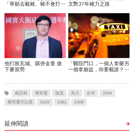
南亞科
華邦電
強茂
高力
台半
2344
華邦電可以買
5425
2481
2408
延伸閱讀