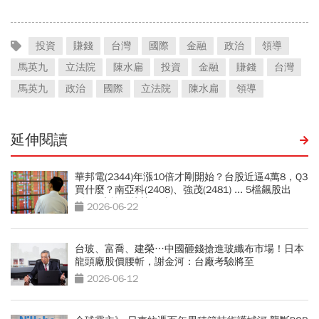
投資
賺錢
台灣
國際
金融
政治
領導
馬英九
立法院
陳水扁
投資
金融
賺錢
台灣
馬英九
政治
國際
立法院
陳水扁
領導
延伸閱讀
華邦電(2344)年漲10倍才剛開始？台股近逼4萬8，Q3
買什麼？南亞科(2408)、強茂(2481) ... 5檔飆股出
列！4大族群接棒狂噴
2026-06-22
台玻、富喬、建榮…中國砸錢搶進玻纖布市場！日本
龍頭廠股價腰斬，謝金河：台廠考驗將至
2026-06-12