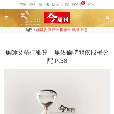
0
熱門：
鋼鐵股
富邦金
開發金
鴻海
升息
焦師父精打細算 焦佑倫時間依股權分
配 P.36