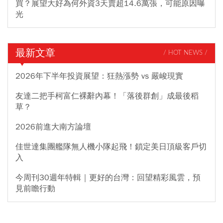
買？展望大好為何外資3天賣超14.6萬張，可能原因曝
光
最新文章
/ HOT NEWS /
2026年下半年投資展望：狂熱漲勢 vs 嚴峻現實
友達二把手柯富仁裸辭內幕！「落後群創」成最後稻
草？
2026前進大南方論壇
佳世達集團艦隊無人機小隊起飛！鎖定美日頂級客戶切
入
今周刊30週年特輯｜更好的台灣：回望精彩風雲，預
見前瞻行動