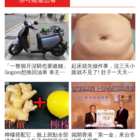
PR
「一整個月沒騎也要繳錢」
起床就先做件事，沒三天小
Gogoro想換回油車 車主
腹就不見了! 肚子一天天變
爆：右手催越兇...越換不到
小！
最新版電池
PR
檸檬搭配它，臉上斑點全部
揭開香港「第一金」來台非