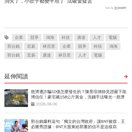
消失了，小肚子都變平坦了
法吸金疑雲
Ads by
企業
競爭
鴻海
科技
廣達
人才
電腦
郭台銘
宏碁
林百里
企業
競爭
科技
鴻海
郭台銘
宏碁
廣達
林百里
人才
電腦
延伸閱讀
慈濟遭詐騙10億怎麼發生的？陳昱瑄律師見證嚴下跪
博信任！豪宅藏158公斤黃金，洗錢手法曝光…慈濟
回應了
2026-08-06
郭台銘爆料這句「獨立的台灣政府」讓BNT被擋，王
必勝秀證據：BNT大股東給郭董的信不是這樣寫