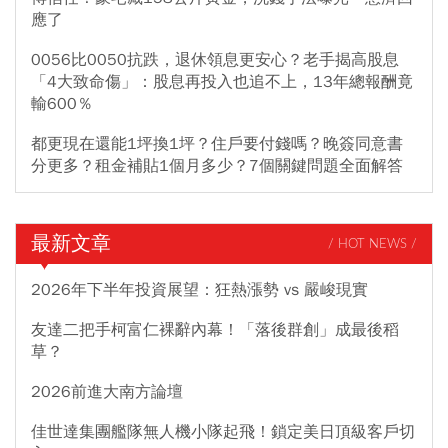
應了
0056比0050抗跌，退休領息更安心？老手揭高股息
「4大致命傷」：股息再投入也追不上，13年總報酬竟
輸600％
都更現在還能1坪換1坪？住戶要付錢嗎？晚簽同意書
分更多？租金補貼1個月多少？7個關鍵問題全面解答
最新文章
/ HOT NEWS /
2026年下半年投資展望：狂熱漲勢 vs 嚴峻現實
友達二把手柯富仁裸辭內幕！「落後群創」成最後稻
草？
2026前進大南方論壇
佳世達集團艦隊無人機小隊起飛！鎖定美日頂級客戶切