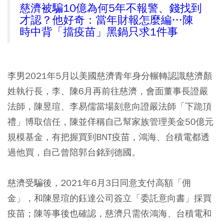
慈濟被騙10億為何5年不報警、錢找到
才認？他好奇：當年財報怎麼編…陳
時中背「擋疫苗」黑鍋只求1件事
李男2021年5月以美國慈濟青年身分輾轉認識慈濟顏
姓執行長，李、陳6月再前往慈濟，會面董事長證嚴
法師，陳昱瑄、李易儒當場刻意向證嚴法師「下跪頂
禮」博取信任，陳並佯稱自己幫家族管理美金50億元
規模基金，有把握買到BNT疫苗，鴻海、台積電都透
過他買，自己曾陪郭台銘到德國。
慈濟受騙後，2021年6月3日同意支付高額「佣
金」，和陳昱瑄的鈺達公司簽立「委託意向書」採買
疫苗；陳等事後也確認，慈濟只需依鴻海、台積電和