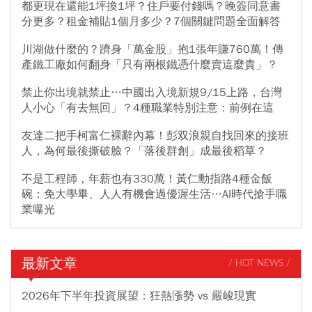
都更現在還能1坪換1坪？住戶要付錢嗎？晚簽同意書
分更多？租金補貼1個月多少？7個關鍵問題全面解答
川湖做什麼的？躋身「萬金股」抱1張年賺760萬！傳
產鐵工廠如何翻身「只有兩根鐵憑什麼賣這麼貴」？
禁止你出境就禁止…中國出入境新規9/15上路，台灣
人小心「有去無回」？4種職業特別注意：前例在這
友達二把手柯富仁裸辭內幕！彭双浪親自找回來的接班
人，為何最後撕破臉？「落後群創」成最後稻草？
不是工程師，年薪也有330萬！黃仁勳指路4種金飯
碗：免大學畢、人人有機會過優渥生活…AI時代搶手職
業曝光
最新文章
/ HOT NEWS /
2026年下半年投資展望：狂熱漲勢 vs 嚴峻現實