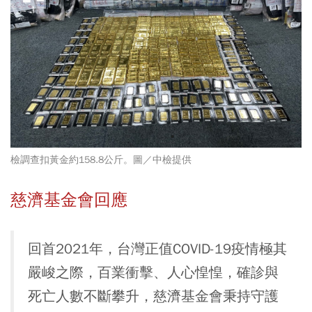
檢調查扣黃金約158.8公斤。圖／中檢提供
慈濟基金會回應
回首2021年，台灣正值COVID-19疫情極其
嚴峻之際，百業衝擊、人心惶惶，確診與
死亡人數不斷攀升，慈濟基金會秉持守護