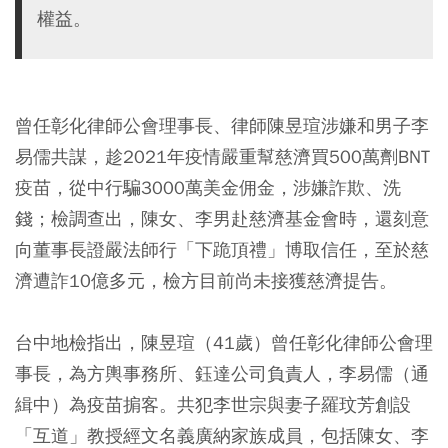
權益。
曾任彰化律師公會理事長、律師陳昱瑄涉嫌和男子李
易儒共謀，趁2021年疫情嚴重幫慈濟買500萬劑BNT
疫苗，從中行騙3000萬美金佣金，涉嫌詐欺、洗
錢；檢調查出，陳女、李男赴慈濟基金會時，還刻意
向董事長證嚴法師行「下跪頂禮」博取信任，至於慈
濟遭詐10億多元，檢方目前尚未接獲慈濟提告。
台中地檢指出，陳昱瑄（41歲）曾任彰化律師公會理
事長，為方輿事務所、鈺達公司負責人，李易儒（通
緝中）為疫苗掮客。共犯李世宗與妻子羅玟芳創設
「互道」教授經文名義廣納家族成員，包括陳女、李