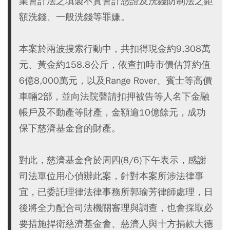
業會計法之填製不實會計憑證及洗錢防制法之鉅
額洗錢、一般洗錢等罪嫌。
本案於兩波搜索行動中，共扣得現金約9,308萬
元、黃金約158.8公斤，依查扣時市價估算約值
6億8,000萬元，以及Range Rover、賓士等高價
車輛2部，並向法院聲請扣押被告等人名下金融
帳戶及不動產等財產，金額逾10億餘元，成功
保下慈濟基金會的財產。
對此，慈濟基金會於周四(8/6)下午表示，感謝
司法單位用心偵辦此案，針對本案所涉法律事
宜，已委託理律法律事務所郭瑜芳律師處理，日
後將全力配合司法機關審理與調查，也會採取必
要措施捍衛慈濟基金會、慈濟人與十方捐款大德