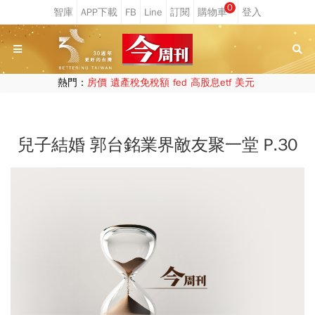
0
熱門：
房價
遺產稅免稅額
fed
高股息etf
美元
兒子結婚 郭台銘業界敵友聚一堂 P.30