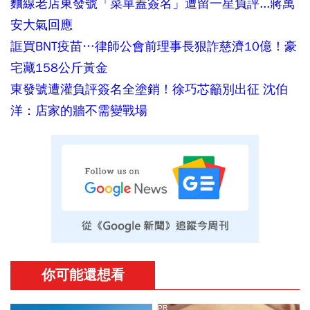
麵線老店東發號「菜單蓋簽名」遭留一星負評...蔣萬
安大氣回應
誆買BNT疫苗…律師公會前理事長狠詐慈濟10億！豪
宅藏158公斤黃金
東發號遭灌負評簽名全塗銷！徐巧芯籲別出征 沈伯
洋：店家的牆不需變戰場