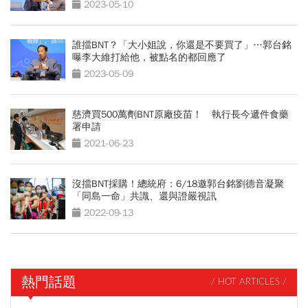
2023-05-10
誰擋BNT？「大小姐說，你還是不要買了」…郭台銘
曝李大維打給他，被點名的都回應了
2023-05-09
慈濟買500萬劑BNT原廠疫苗！ 執行長今遞件食藥
署申請
2021-06-23
沒擋BNT採購！總統府：6/18邀郭台銘劉德音凝聚
「同島一命」共識、還與證嚴視訊
2022-09-13
熱門話題
/ HOT ARTICLES /