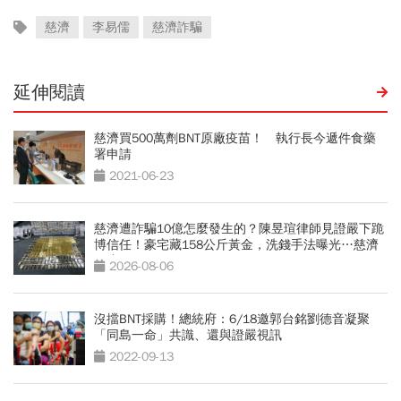
慈濟
李易儒
慈濟詐騙
延伸閱讀
慈濟買500萬劑BNT原廠疫苗！ 執行長今遞件食藥
署申請
2021-06-23
慈濟遭詐騙10億怎麼發生的？陳昱瑄律師見證嚴下跪
博信任！豪宅藏158公斤黃金，洗錢手法曝光…慈濟
回應了
2026-08-06
沒擋BNT採購！總統府：6/18邀郭台銘劉德音凝聚
「同島一命」共識、還與證嚴視訊
2022-09-13