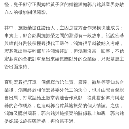
怪，兒子郭守正與媳婦黃子容的婚禮猶如郭台銘與業界亦敵
亦友的微妙關係縮影。
其中，施振榮擔任證婚人，主因是雙方合作規模快速成長；
事實上，郭台銘與施振榮之間的淵源有一段故事。話說宏碁
與緯創分割後積極尋找代工夥伴，鴻海很早就被納入考慮，
宏碁派出重要幹部前往鴻海拜訪，但鴻海沒當一回事，不信
宏碁真的會把訂單拿出來給集團以外的企業做，只派基層主
管出面接待。
直到宏碁把訂單一個個釋放給仁寶、廣達、微星等等知名企
業後，鴻海終於相信宏碁委外代工的決心，也才由郭台銘親
自出馬，打電話給王振堂表達合作意願，從此搭起鴻海與宏
碁的合作網絡，也造就郭台銘與施振榮的個人情誼。之後，
鴻海又購併國碁，郭台銘與施振榮的關係親上加親，郭台銘
娶媳婦找施振榮證婚，再恰當不過。