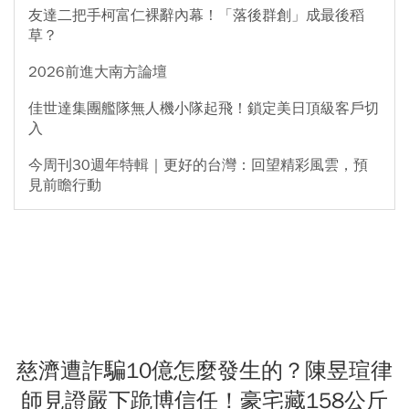
友達二把手柯富仁裸辭內幕！「落後群創」成最後稻
草？
2026前進大南方論壇
佳世達集團艦隊無人機小隊起飛！鎖定美日頂級客戶切
入
今周刊30週年特輯｜更好的台灣：回望精彩風雲，預
見前瞻行動
慈濟遭詐騙10億怎麼發生的？陳昱瑄律
師見證嚴下跪博信任！豪宅藏158公斤