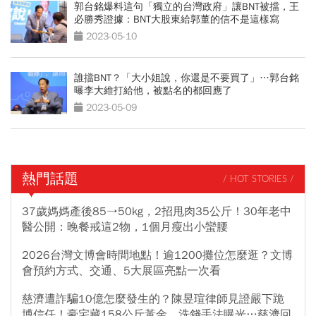
郭台銘爆料這句「獨立的台灣政府」讓BNT被擋，王
必勝秀證據：BNT大股東給郭董的信不是這樣寫
2023-05-10
誰擋BNT？「大小姐說，你還是不要買了」…郭台銘
曝李大維打給他，被點名的都回應了
2023-05-09
熱門話題
/ HOT STORIES /
37歲媽媽產後85→50kg，2招甩肉35公斤！30年老中
醫公開：晚餐戒這2物，1個月瘦出小蠻腰
2026台灣文博會時間地點！逾1200攤位怎麼逛？文博
會預約方式、交通、5大展區亮點一次看
慈濟遭詐騙10億怎麼發生的？陳昱瑄律師見證嚴下跪
博信任！豪宅藏158公斤黃金，洗錢手法曝光…慈濟回