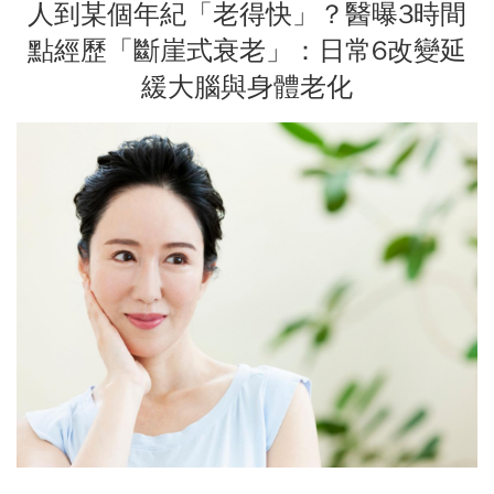
人到某個年紀「老得快」？醫曝3時間
點經歷「斷崖式衰老」：日常6改變延
緩大腦與身體老化