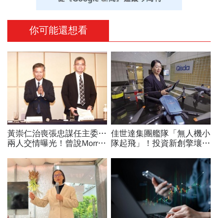
你可能還想看
黃崇仁治喪張忠謀任主委…
佳世達集團艦隊「無人機小
兩人交情曝光！曾說Morris
隊起飛」！投資新創擎壤、
是老大：力積電能活都他幫
翔隆，總座親督軍養大精
我！遺屬發聲「明年定要配
兵：鎖定美日頂級客戶切入
股」