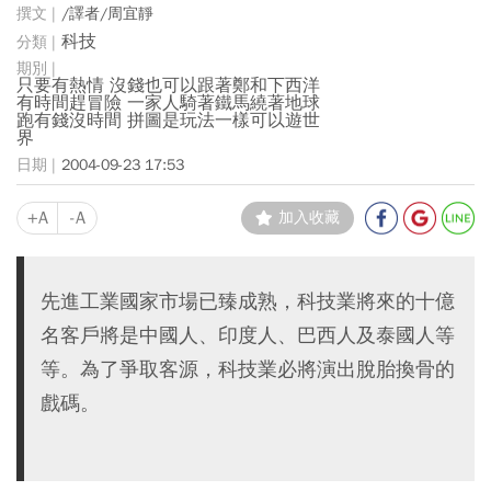
/譯者/周宜靜
科技
只要有熱情 沒錢也可以跟著鄭和下西洋
有時間趕冒險 一家人騎著鐵馬繞著地球
跑有錢沒時間 拼圖是玩法一樣可以遊世
界
2004-09-23 17:53
+A
-A
加入收藏
先進工業國家市場已臻成熟，科技業將來的十億
名客戶將是中國人、印度人、巴西人及泰國人等
等。為了爭取客源，科技業必將演出脫胎換骨的
戲碼。