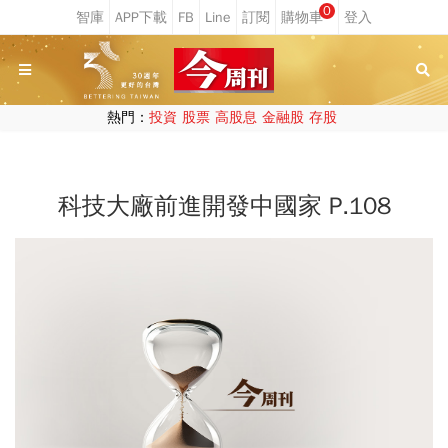
0
熱門：
投資
股票
高股息
金融股
存股
科技大廠前進開發中國家 P.108