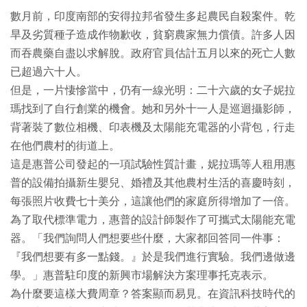
數月前，印度南部的安得拉邦省發生多起農民自殺案件。乾
旱及劣質種子造成作物歉收，貧窮農家無力償債。許多人因
而吞農藥自盡以求解脫。政府官員估計五月以來的死亡人數
已超過六十人。
但是，一片悽慘當中，仍有一線光明：二十六歲的女子妮拉
瑪找到了自行創業的機會。她和另外十一人是巡迴攝影師，
背著裝了數位相機、印表機及太陽能充電器的小背包，行走
在他們農村的街道上。
這是惠普公司發起的一項試驗性質計畫，妮拉瑪等人租用惠
普的設備拍攝新生嬰兒、婚禮及其他農村生活的喜慶時刻，
每張照片收費七十美分，這讓他們的家庭所得增加了一倍。
為了取代標準電力，惠普的設計師製作了可攜式太陽能充電
器。「我們詢問人們想要些什麼，大家都回答同一件事：
『我們想要有多一點錢。』於是我們進行實驗。我們邊做邊
學。」惠普駐印度的新興市場解決方案理事托克表示。
為什麼要這樣大費周章？答案顯而易見。在資訊科技時代的