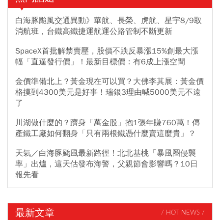
白海豚颱風交通異動》華航、長榮、虎航、星宇8/9取
消航班，台鐵高鐵捷運航運公路管制不斷更新
SpaceX首批解禁賣壓，股價不跌反暴漲15%創最大漲
幅「直逼發行價」！最新目標價：有6成上漲空間
金價準備北上？黃金現在可以買？大佛李其展：黃金價
格摸到4300美元是好事！瑞銀3理由喊5000美元不遠
了
川湖做什麼的？躋身「萬金股」抱1張年賺760萬！傳
產鐵工廠如何翻身「只有兩根鐵憑什麼賣這麼貴」？
天氣／白海豚颱風最新路徑！北北基桃「暴風圈侵襲
率」出爐，這天估發布海警，父親節會影響嗎？10日
報先看
最新文章
/ HOT NEWS /