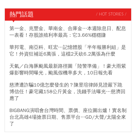
熱門話題
/ HOT STORIES /
第一金、兆豐金、華南金、合庫金…本週除息日、配息
一表看！存股誰殖利率最高：它3.66%穩穩賺
華邦電、南亞科、旺宏…記憶體股「半年報勝利組」是
它！外資狂補近6萬張，這檔2天砍6.2萬張為什麼
天氣／白海豚颱風最新路徑圖「陸警準備」！豪大雨紫
爆影響時間曝光，颱風假機率多大，10日報先看
慈濟遭詐騙10億怎麼發生的？陳昱瑄律師見證嚴下跪
博信任！豪宅藏158公斤黃金，洗錢手法曝光…慈濟回
應了
BIGBANG演唱會台灣時間、票價、座位圖出爐！實名制
台北高雄4場搶票日期、售票平台…GD/大聲/太陽全來
了