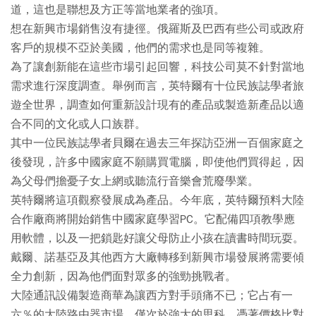
道，這也是聯想及方正等當地業者的強項。
想在新興市場銷售沒有捷徑。俄羅斯及巴西有些公司或政府
客戶的規模不亞於美國，他們的需求也是同等複雜。
為了讓創新能在這些市場引起回響，科技公司莫不針對當地
需求進行深度調查。舉例而言，英特爾有十位民族誌學者旅
遊全世界，調查如何重新設計現有的產品或製造新產品以適
合不同的文化或人口族群。
其中一位民族誌學者貝爾在過去三年探訪亞洲一百個家庭之
後發現，許多中國家庭不願購買電腦，即使他們買得起，因
為父母們擔憂子女上網或聽流行音樂會荒廢學業。
英特爾將這項觀察發展成為產品。今年底，英特爾預料大陸
合作廠商將開始銷售中國家庭學習PC。它配備四項教學應
用軟體，以及一把鎖匙好讓父母防止小孩在讀書時間玩耍。
戴爾、諾基亞及其他西方大廠轉移到新興市場發展將需要傾
全力創新，因為他們面對眾多的強勁挑戰者。
大陸通訊設備製造商華為讓西方對手頭痛不已；它占有一
六％的大陸路由器市場，僅次於強大的思科。憑著價格比對