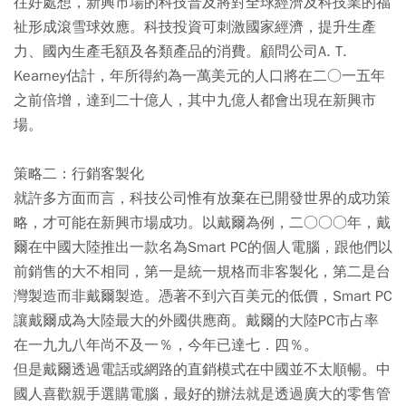
往好處想，新興市場的科技普及將對全球經濟及科技業的福
祉形成滾雪球效應。科技投資可刺激國家經濟，提升生產
力、國內生產毛額及各類產品的消費。顧問公司A. T.
Kearney估計，年所得約為一萬美元的人口將在二○一五年
之前倍增，達到二十億人，其中九億人都會出現在新興市
場。
策略二：行銷客製化
就許多方面而言，科技公司惟有放棄在已開發世界的成功策
略，才可能在新興市場成功。以戴爾為例，二○○○年，戴
爾在中國大陸推出一款名為Smart PC的個人電腦，跟他們以
前銷售的大不相同，第一是統一規格而非客製化，第二是台
灣製造而非戴爾製造。憑著不到六百美元的低價，Smart PC
讓戴爾成為大陸最大的外國供應商。戴爾的大陸PC市占率
在一九九八年尚不及一％，今年已達七．四％。
但是戴爾透過電話或網路的直銷模式在中國並不太順暢。中
國人喜歡親手選購電腦，最好的辦法就是透過廣大的零售管