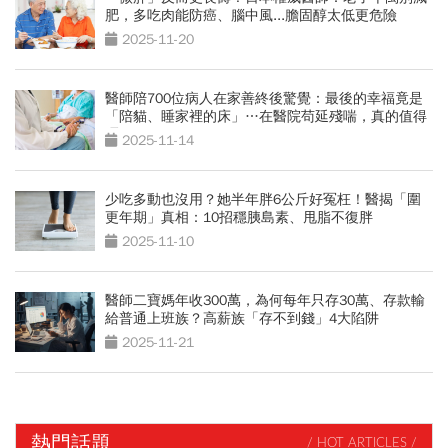
肥，多吃肉能防癌、腦中風...膽固醇太低更危險
2025-11-20
醫師陪700位病人在家善終後驚覺：最後的幸福竟是
「陪貓、睡家裡的床」…在醫院苟延殘喘，真的值得
嗎？
2025-11-14
少吃多動也沒用？她半年胖6公斤好冤枉！醫揭「圍
更年期」真相：10招穩胰島素、甩脂不復胖
2025-11-10
醫師二寶媽年收300萬，為何每年只存30萬、存款輸
給普通上班族？高薪族「存不到錢」4大陷阱
2025-11-21
熱門話題
/ HOT ARTICLES /