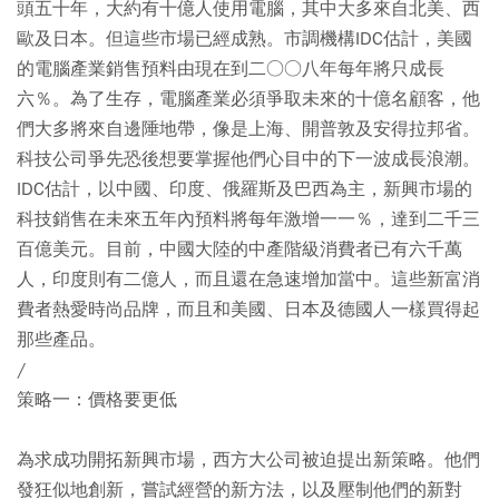
頭五十年，大約有十億人使用電腦，其中大多來自北美、西
歐及日本。但這些市場已經成熟。市調機構IDC估計，美國
的電腦產業銷售預料由現在到二○○八年每年將只成長
六％。為了生存，電腦產業必須爭取未來的十億名顧客，他
們大多將來自邊陲地帶，像是上海、開普敦及安得拉邦省。
科技公司爭先恐後想要掌握他們心目中的下一波成長浪潮。
IDC估計，以中國、印度、俄羅斯及巴西為主，新興市場的
科技銷售在未來五年內預料將每年激增一一％，達到二千三
百億美元。目前，中國大陸的中產階級消費者已有六千萬
人，印度則有二億人，而且還在急速增加當中。這些新富消
費者熱愛時尚品牌，而且和美國、日本及德國人一樣買得起
那些產品。
/
策略一：價格要更低
為求成功開拓新興市場，西方大公司被迫提出新策略。他們
發狂似地創新，嘗試經營的新方法，以及壓制他們的新對