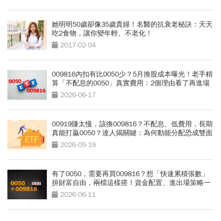
她明明50歲卻像35歲貴婦！名醫的抗衰老秘訣：天天
吃2食物，讓你變年輕、不老化！
2017-02-04
009816內扣有比0050少？5月換股成本曝光！老手精
算「不配息的0050」真實費用：2個理由看了再進場
2026-06-17
00919賺太慢，該換009816？不配息、低費用，長期
真能打贏0050？達人揭關鍵：為何動能分配恐成雙面
刃
2026-05-19
有了0050，需要再買009816？想「快速累積張數」
拚財富自由，兩檔這樣搭！資金配置、進出場策略一
次看
2026-06-11