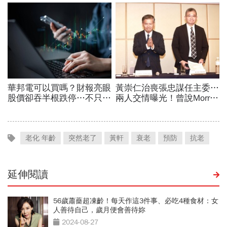
老化 年齡
突然老了
黃軒
衰老
預防
抗老
延伸閱讀
56歲蕭薔超凍齡！每天作這3件事、必吃4種食材：女
人善待自己，歲月便會善待妳
2024-08-27