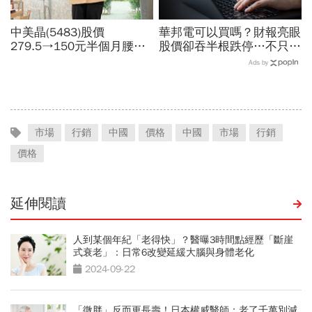
中美晶(5483)股價
華邦電可以買嗎？財報亮眼
279.5→150元半個月腰
股價卻吞半根跌停…不只外
斬，徐秀蘭端出Q2好成
資終結連3買改賣超1.8萬
Ads by
績、罕見抱屈自家股票：真
張利空，要抱要殺全看2重
的被低估了
點
市場
行銷
中國
價格
中國
市場
行銷
價格
延伸閱讀
人到某個年紀「老得快」？醫曝3時間點經歷「斷崖
式衰老」：日常6改變延緩大腦與身體老化
2024-09-22
「微胖」反而更長壽！日本權威醫師：老了千萬別減