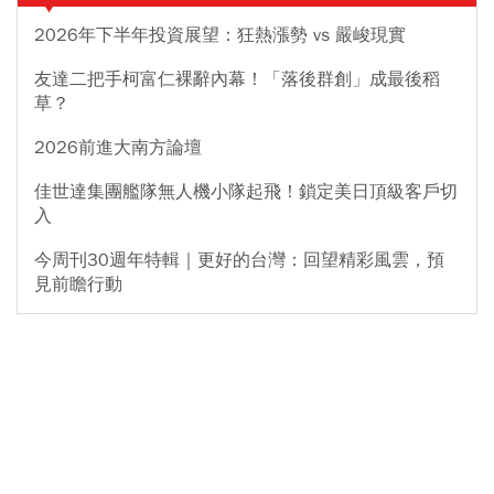
2026年下半年投資展望：狂熱漲勢 vs 嚴峻現實
友達二把手柯富仁裸辭內幕！「落後群創」成最後稻
草？
2026前進大南方論壇
佳世達集團艦隊無人機小隊起飛！鎖定美日頂級客戶切
入
今周刊30週年特輯｜更好的台灣：回望精彩風雲，預
見前瞻行動