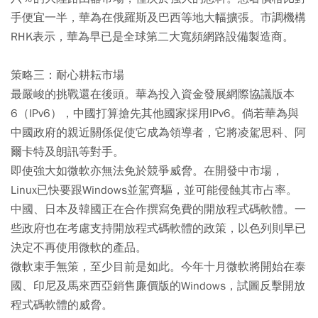
手便宜一半，華為在俄羅斯及巴西等地大幅擴張。市調機構
RHK表示，華為早已是全球第二大寬頻網路設備製造商。
策略三：耐心耕耘市場
最嚴峻的挑戰還在後頭。華為投入資金發展網際協議版本
6（IPv6），中國打算搶先其他國家採用IPv6。倘若華為與
中國政府的親近關係促使它成為領導者，它將凌駕思科、阿
爾卡特及朗訊等對手。
即使強大如微軟亦無法免於競爭威脅。在開發中市場，
Linux已快要跟Windows並駕齊驅，並可能侵蝕其市占率。
中國、日本及韓國正在合作撰寫免費的開放程式碼軟體。一
些政府也在考慮支持開放程式碼軟體的政策，以色列則早已
決定不再使用微軟的產品。
微軟束手無策，至少目前是如此。今年十月微軟將開始在泰
國、印尼及馬來西亞銷售廉價版的Windows，試圖反擊開放
程式碼軟體的威脅。