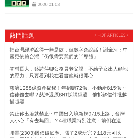
2026-01-03
熱門話題
/ HOT ARTICLES /
把台灣經濟說得一無是處，但數字會說話！謝金河：中
國更依賴台灣「仍很需要我們的半導體」
眷村長大，蔡詩萍聊公務員老父親：不給子女出人頭地
的壓力，只要看到我在看書他就很開心
慈濟1288億資產揭秘！年捐贈72億、不動產815億…
信徒錢去哪？慈濟還原BNT採購經過，他拆解信件批越
描越黑
禁止你出境就禁止…中國出入境新規9/15上路，台灣
人小心「有去無回」？4種職業特別注意：前例在這
聯電(2303)股價破底翻、漲了2成玩完？118元可以