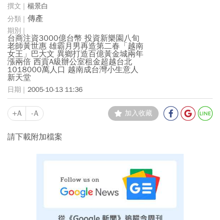
楊景白
傳產
台商注資3000億台幣 投資新樂園八旬
老師黃世惠 雄霸月男再造第二春「越南
女王」巴大文 異鄉打造百億黃金城兩年
漲兩倍 西貢A級辦公室租金超越台北
1018000萬人口 越南成台灣小生意人
新天堂
2005-10-13 11:36
+A
-A
加入收藏
請下載附加檔案