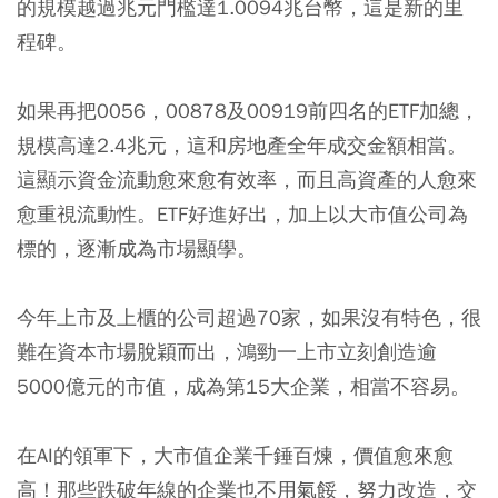
的規模越過兆元門檻達1.0094兆台幣，這是新的里
程碑。
如果再把0056，00878及00919前四名的ETF加總，
規模高達2.4兆元，這和房地產全年成交金額相當。
這顯示資金流動愈來愈有效率，而且高資產的人愈來
愈重視流動性。ETF好進好出，加上以大市值公司為
標的，逐漸成為市場顯學。
今年上市及上櫃的公司超過70家，如果沒有特色，很
難在資本市場脫穎而出，鴻勁一上市立刻創造逾
5000億元的市值，成為第15大企業，相當不容易。
在AI的領軍下，大市值企業千錘百煉，價值愈來愈
高！那些跌破年線的企業也不用氣餒，努力改造，交