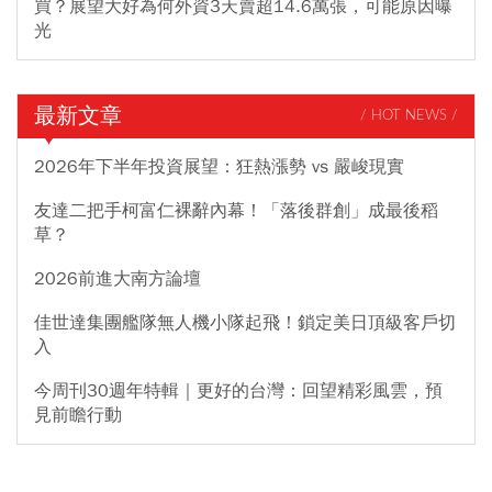
買？展望大好為何外資3天賣超14.6萬張，可能原因曝
光
最新文章
/ HOT NEWS /
2026年下半年投資展望：狂熱漲勢 vs 嚴峻現實
友達二把手柯富仁裸辭內幕！「落後群創」成最後稻
草？
2026前進大南方論壇
佳世達集團艦隊無人機小隊起飛！鎖定美日頂級客戶切
入
今周刊30週年特輯｜更好的台灣：回望精彩風雲，預
見前瞻行動