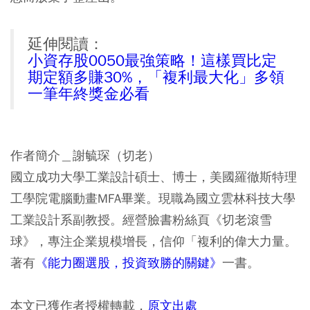
延伸閱讀：
小資存股0050最強策略！這樣買比定
期定額多賺30%，「複利最大化」多領
一筆年終獎金必看
作者簡介＿謝毓琛（切老）
國立成功大學工業設計碩士、博士，美國羅徹斯特理
工學院電腦動畫MFA畢業。現職為國立雲林科技大學
工業設計系副教授。經營臉書粉絲頁《切老滾雪
球》，專注企業規模增長，信仰「複利的偉大力量。
著有
《能力圈選股，投資致勝的關鍵》
一書。
本文已獲作者授權轉載，
原文出處