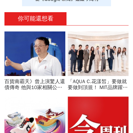
你可能還想看
百貨南霸天》曾上演驚人還
「AQUA C.花漾皙」要做就
債傳奇 他與10家相關公司
要做到頂規！ MIT品牌躍上
仍留34億呆帳？ 國揚侯西
世界舞台 以創新研發開創
峰償債人生還未完
美業生醫新高度