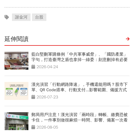
謝金河
台股
延伸閱讀
藍白堅刪軍購條例「中共軍事威脅」、「國防產業」
字句，打造臺灣之盾也拿掉…綠委：刻意刪掉有必要
嗎
2026-04-24
漢光演習「行動網路降速」，手機還能用嗎？股市下
單、QR Code搭車、行動支付...影響範圍、備援方式
一次看
2026-07-23
郵局用戶注意！漢光演習「兩時段」轉帳、繳費恐被
卡住，一件事別做很麻煩…時間、影響、備案一次看
2026-08-05