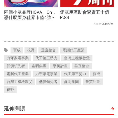
兩個小眾品牌HOKA、On，
鉅眾用互助會聚資五十億
憑什麼躋身鞋界市值4強、
P.84
撼動台灣代工廠版圖？ 解
Ads by
密運動鞋新天王們
寶成
視野
垂直整合
電腦代工產業
力守家電事業
代工第三勢力
台灣主機板教父
低價領先者
鑫明集團
擊英計畫
垂直整合
電腦代工產業
力守家電事業
代工第三勢力
寶成
台灣主機板教父
低價領先者
鑫明集團
擊英計畫
視野
延伸閱讀