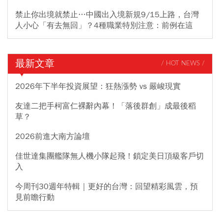
禁止你出境就禁止…中國出入境新規9/15上路，台灣
人小心「有去無回」？4種職業特別注意：前例在這
最新文章
/ HOT NEWS /
2026年下半年投資展望：狂熱漲勢 vs 嚴峻現實
友達二把手柯富仁裸辭內幕！「落後群創」成最後稻
草？
2026前進大南方論壇
佳世達集團艦隊無人機小隊起飛！鎖定美日頂級客戶切
入
今周刊30週年特輯｜更好的台灣：回望精彩風雲，預
見前瞻行動