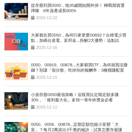
從存股到買0050，他35歲開始開外掛！ 轉戰期貨選
擇權 6年資產成長600%
2025-12-22
大家都在買0050，為何行家更愛00692？台積電少買
點，加碼台達電、富邦金...拆解2大優勢：這點比
0050強
2025-12-16
0050、00919、00878...大家都買ETF，為何就我沒賺
錢？別讓「假分散」吃掉你的報酬率：3種穩賺配置
法曝光
2025-12-15
小資存股0050最強策略！這樣買比定期定額多賺
30%，「複利最大化」多領一筆年終獎金必看
2025-12-11
0050、0056、00878...定期定額也能小富變「大
富」？每月2萬滾出3千萬的秘訣：試算怎麼存最賺