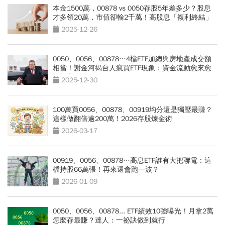
本金1500萬，00878 vs 0050存股5年差多少？股息
才多領20萬，市值卻輸2千萬！高股息「複利終結」
陷阱
2025-12-26
0050、0056、00878…4檔ETF加總與房地產成交額
相當！謝金河揭台人瘋買ETF現象：資金流動愈來愈
有效率
2025-12-30
100萬買0056、00878、00919均分還是獨壓最賺？
這樣做翻倍逾200萬！2026存股煉金術
2026-03-17
00919、0056、00878…高息ETF誰有大把聯電：這
檔持股66萬張！再來還會跑一波？
2026-01-09
0050、0056、00878... ETF績效10強曝光！月拿2萬
怎麼存最賺？達人：一祕訣做到就行