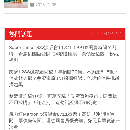
2025-12-05
熱門話題
/ HOT STORIES /
Super Junior 83z演唱會11/21！KKTIX開賣時間？利
特、希澈桃園巨蛋開唱4階段搶票、票價座位圖、粉絲
福利
慈濟1288億資產揭秘！年捐贈72億、不動產815億…
信徒錢去哪？慈濟還原BNT採購經過，他拆解信件批越
描越黑
慈濟遭詐騙10億，蔣萬安稱「政府買夠疫苗，民間就
不用採購」！謝金河：這句話說得不夠公道
魔力紅Maroon 5演唱會8/11搶票！高雄世運開唱時
間、票價座位圖、理想國會員優先購、拓元售票資訊一
次看