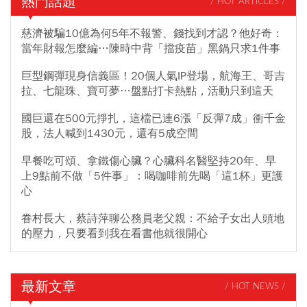
熱門話題
/ HOT ARTICLES /
慈濟被騙10億為何5年不報警、錢找到才認？他好奇：
當年財報怎麼編…陳時中背「擋疫苗」黑鍋只求1件事
巨型鋼彈現身信義區！20個人氣IP登場，航海王、哥吉
拉、七龍珠、寶可夢…盤點打卡熱點，活動只到這天
國巨還在500元掙扎，這檔已連6漲「反彈7成」衝千金
股，法人喊到1430元，還有5成空間
早餐吃可頌、拿鐵傷心臟？心臟科名醫堅持20年、早
上9點前不做「5件事」：喝咖啡前先喝「這1杯」更護
心
眷村長大，蔡詩萍聊公務員老父親：不給子女出人頭地
的壓力，只要看到我在看書他就很開心
最新文章
/ HOT NEWS /