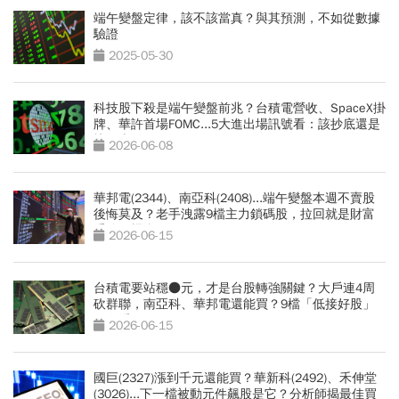
端午變盤定律，該不該當真？與其預測，不如從數據
驗證
2025-05-30
科技股下殺是端午變盤前兆？台積電營收、SpaceX掛
牌、華許首場FOMC...5大進出場訊號看：該抄底還是
快下車
2026-06-08
華邦電(2344)、南亞科(2408)...端午變盤本週不賣股
後悔莫及？老手洩露9檔主力鎖碼股，拉回就是財富
重分配機會
2026-06-15
台積電要站穩●元，才是台股轉強關鍵？大戶連4周
砍群聯，南亞科、華邦電還能買？9檔「低接好股」
一次看
2026-06-15
國巨(2327)漲到千元還能買？華新科(2492)、禾伸堂
(3026)...下一檔被動元件飆股是它？分析師揭最佳買