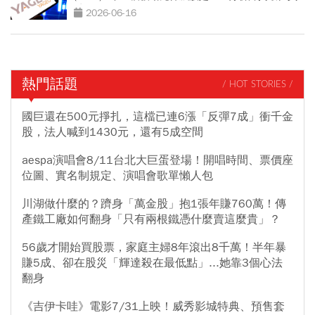
點
2026-06-16
熱門話題
/ HOT STORIES /
國巨還在500元掙扎，這檔已連6漲「反彈7成」衝千金
股，法人喊到1430元，還有5成空間
aespa演唱會8/11台北大巨蛋登場！開唱時間、票價座
位圖、實名制規定、演唱會歌單懶人包
川湖做什麼的？躋身「萬金股」抱1張年賺760萬！傳
產鐵工廠如何翻身「只有兩根鐵憑什麼賣這麼貴」？
56歲才開始買股票，家庭主婦8年滾出8千萬！半年暴
賺5成、卻在股災「輝達殺在最低點」...她靠3個心法
翻身
《吉伊卡哇》電影7/31上映！威秀影城特典、預售套