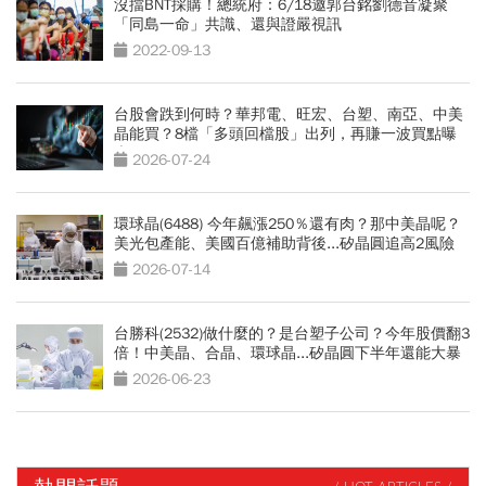
沒擋BNT採購！總統府：6/18邀郭台銘劉德音凝聚
「同島一命」共識、還與證嚴視訊
2022-09-13
台股會跌到何時？華邦電、旺宏、台塑、南亞、中美
晶能買？8檔「多頭回檔股」出列，再賺一波買點曝
光
2026-07-24
環球晶(6488) 今年飆漲250％還有肉？那中美晶呢？
美光包產能、美國百億補助背後...矽晶圓追高2風險
2026-07-14
台勝科(2532)做什麼的？是台塑子公司？今年股價翻3
倍！中美晶、合晶、環球晶...矽晶圓下半年還能大暴
漲？
2026-06-23