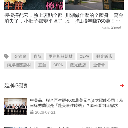
檸檬搭配它，臉上斑點全部
川湖做什麼的？躋身「萬金
消失了，小肚子都變平坦了
股」抱1張年賺760萬！傳
產鐵工廠如何翻身「只有兩
Ads by
根鐵憑什麼賣這麼貴」？
金管會
直航
兩岸相關題材
CEPA
觀光飯店
兩岸相關題材
直航
CEPA
觀光飯店
金管會
延伸閱讀
中美晶、聯合再生砸4000萬美元合資太陽能公司！為
何徐秀蘭說是「赴美最佳時機」？原來看到這需求
2026-07-21