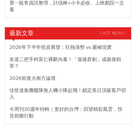
票…販售資訊整理，討伐棒+小卡必收、上映戲院一文
看
最新文章
/ HOT NEWS /
2026年下半年投資展望：狂熱漲勢 vs 嚴峻現實
友達二把手柯富仁裸辭內幕！「落後群創」成最後稻
草？
2026前進大南方論壇
佳世達集團艦隊無人機小隊起飛！鎖定美日頂級客戶切
入
今周刊30週年特輯｜更好的台灣：回望精彩風雲，預
見前瞻行動