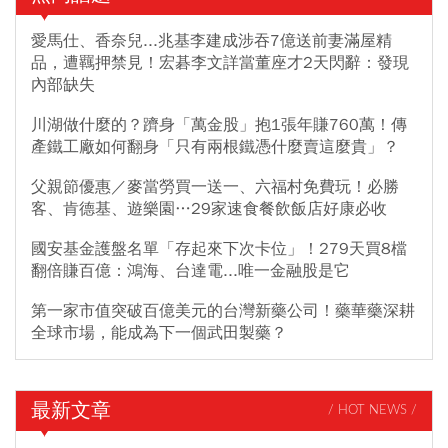
愛馬仕、香奈兒...兆基李建成涉吞7億送前妻滿屋精
品，遭羈押禁見！宏碁李文詳當董座才2天閃辭：發現
內部缺失
川湖做什麼的？躋身「萬金股」抱1張年賺760萬！傳
產鐵工廠如何翻身「只有兩根鐵憑什麼賣這麼貴」？
父親節優惠／麥當勞買一送一、六福村免費玩！必勝
客、肯德基、遊樂園…29家速食餐飲飯店好康必收
國安基金護盤名單「存起來下次卡位」！279天買8檔
翻倍賺百億：鴻海、台達電...唯一金融股是它
第一家市值突破百億美元的台灣新藥公司！藥華藥深耕
全球市場，能成為下一個武田製藥？
最新文章
/ HOT NEWS /