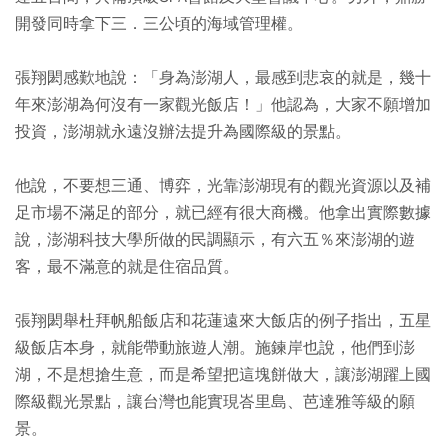
開發同時拿下三．三公頃的海域管理權。
張翔閎感歎地說：「身為澎湖人，最感到悲哀的就是，幾十
年來澎湖為何沒有一家觀光飯店！」他認為，大家不願增加
投資，澎湖就永遠沒辦法提升為國際級的景點。
他說，不要想三通、博弈，光靠澎湖現有的觀光資源以及補
足市場不滿足的部分，就已經有很大商機。他拿出實際數據
說，澎湖科技大學所做的民調顯示，有六五％來澎湖的遊
客，最不滿意的就是住宿品質。
張翔閎舉杜拜帆船飯店和花蓮遠來大飯店的例子指出，五星
級飯店本身，就能帶動旅遊人潮。施鍊岸也說，他們到澎
湖，不是想搶生意，而是希望把這塊餅做大，讓澎湖躍上國
際級觀光景點，讓台灣也能實現峇里島、芭達雅等級的願
景。