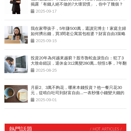
揭露「有錢人絕不做的7大壞習慣」，你中了幾個？
2025-09-17
我在家帶孩子，5年賺500萬，還讀完博士！家庭主婦
如何擠出錢，買3間老公寓當包租婆？財富自由3策略
2025-09-15
投資20年為何越來越窮？股市魯蛇血淚告白：犯了3
大致命錯誤，退休金312萬變280萬...領悟1事，7年翻
身財務自由
2025-08-25
月薪2、3萬不夠花，哪來本錢投資？他一餐只花30
元，從啃白吐司到財富自由...一表秒懂小錢變大錢的
關鍵
2025-09-01
熱門話題
/ HOT ARTICLES /