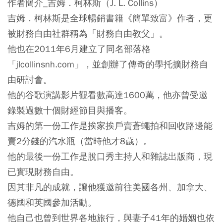
作者簡介_吉姆．柯林斯（J. L. Collins）
吉姆．柯林斯是全球暢銷書籍《簡單致富》作者，更
被財務自由社群稱為「財務自由教父」。
他也在2011年6月建立了同名部落格
「jlcollinsnh.com」，並創辦了傳奇的學托擴財務自
由研討會。
他的谷歌演講影片觀看數高達1600萬，他亦曾受邀
錄製過數十個財經節目與播客。
吉姆的第一份工作是挨家挨戶賣蒼蠅拍和回收路邊能
賣2分錢的汽水瓶（當時他才8歲）。
他的最後一份工作是脫口秀主持人和雜誌出版商，現
已實現財務自由。
因其非凡的成就，讓他獲邀前往美國各州、加拿大、
德國和英國參加活動。
他自己也曾到世界各地旅行，與妻子41年的婚姻也依