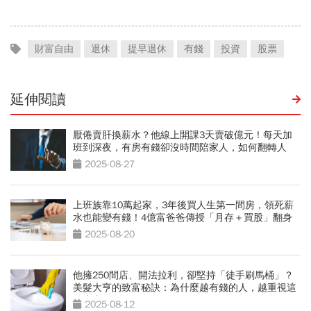
財富自由
退休
提早退休
有錢
投資
股票
延伸閱讀
厭倦賣肝換薪水？他線上開課3天賣破億元！每天加
班到深夜，有房有錢卻沒時間陪家人，如何翻轉人
生？
2025-08-27
上班族靠10萬起家，3年後買人生第一間房，領死薪
水也能變有錢！4億富爸爸傳授「月存＋買股」翻身
術
2025-08-20
他擁250間店、開法拉利，卻堅持「徒手刷馬桶」？
美髮大亨的致富秘訣：為什麼越有錢的人，越重視這
件小事
2025-08-12