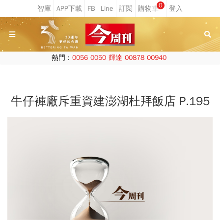
0
熱門：
0056
0050
輝達
00878
00940
牛仔褲廠斥重資建澎湖杜拜飯店 P.195