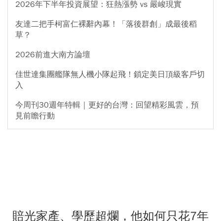
2026年下半年投資展望：狂熱漲勢 vs 嚴峻現實
友達二把手柯富仁裸辭內幕！「落後群創」成最後稻
草？
2026前進大南方論壇
佳世達集團艦隊無人機小隊起飛！鎖定美日頂級客戶切
入
今周刊30週年特輯｜更好的台灣：回望精彩風雲，預
見前瞻行動
賠光家產、學歷超爛，他如何只花7年