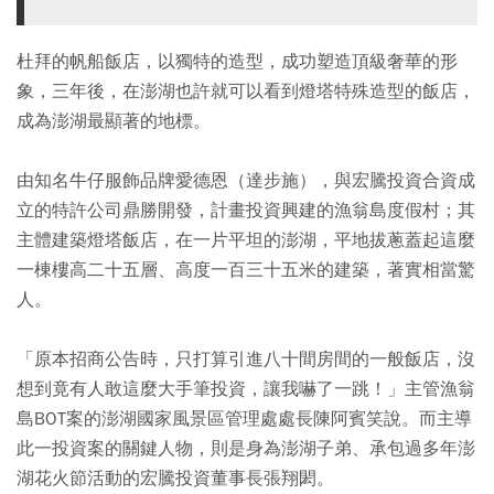
杜拜的帆船飯店，以獨特的造型，成功塑造頂級奢華的形
象，三年後，在澎湖也許就可以看到燈塔特殊造型的飯店，
成為澎湖最顯著的地標。
由知名牛仔服飾品牌愛德恩（達步施），與宏騰投資合資成
立的特許公司鼎勝開發，計畫投資興建的漁翁島度假村；其
主體建築燈塔飯店，在一片平坦的澎湖，平地拔蔥蓋起這麼
一棟樓高二十五層、高度一百三十五米的建築，著實相當驚
人。
「原本招商公告時，只打算引進八十間房間的一般飯店，沒
想到竟有人敢這麼大手筆投資，讓我嚇了一跳！」主管漁翁
島BOT案的澎湖國家風景區管理處處長陳阿賓笑說。而主導
此一投資案的關鍵人物，則是身為澎湖子弟、承包過多年澎
湖花火節活動的宏騰投資董事長張翔閎。