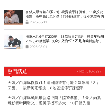
有錢人跟你差在哪？他6歲賣糖果賺價差、11歲投資
股票，高中賺比老師多！想翻身致富，從小就要有的
理財思維
2025-08-11
海軍水兵6年存200萬，38歲買賣7間房、投資年報酬
20%，41歲創業3次全失敗悔悟：不是有錢就無敵，
變現才是重點
2025-08-01
熱門話題
/ HOT STORIES /
天氣／白海豚慢慢跳！週日陸警有可能？氣象署「3字
回應」...最新風雨預測，8地區達停班課標準
天氣／白海豚颱風最新路徑圖「陸警準備」！豪大雨紫
爆影響時間曝光，颱風假機率多大，10日報先看