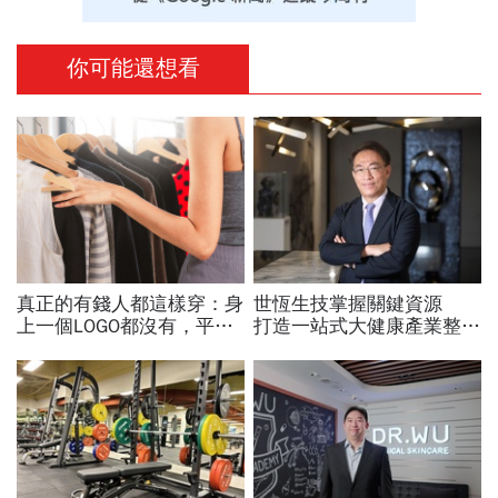
你可能還想看
真正的有錢人都這樣穿：身
世恆生技掌握關鍵資源
上一個LOGO都沒有，平凡
打造一站式大健康產業整合
針織衫卻要價3萬元...一窺
平台
頂奢富豪的花錢智慧