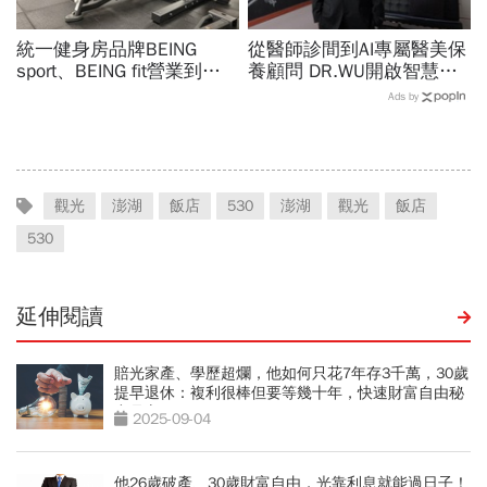
統一健身房品牌BEING
從醫師診間到AI專屬醫美保
sport、BEING fit營業到這
養顧問 DR.WU開啟智慧養
天！統一佳佳如何退費、轉
膚新時代
Ads by
換到健身工廠？20年老字
號為何退出
觀光
澎湖
飯店
530
澎湖
觀光
飯店
530
延伸閱讀
賠光家產、學歷超爛，他如何只花7年存3千萬，30歲
提早退休：複利很棒但要等幾十年，快速財富自由秘
密是它
2025-09-04
他26歲破產、30歲財富自由，光靠利息就能過日子！