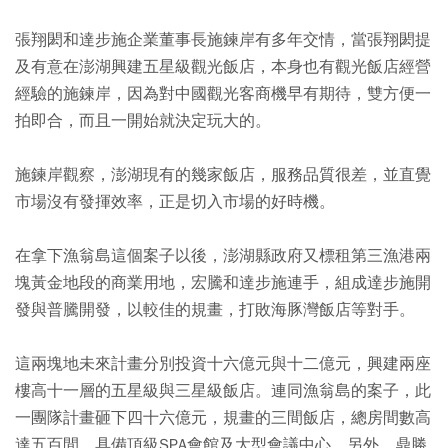
張翔閎和達步施企業董事長施鍊岸有多年交情，當張翔閎提
及有意在澎湖興建五星級觀光飯店，本身也有觀光飯店經營
經驗的施鍊岸，因為對中國觀光客商機早有期待，雙方便一
拍即合，而且一開始就決定玩大的。
施鍊岸觀察，澎湖現有的幾家飯店，服務品質很差，並直覺
市場沒有發揮效率，正是切入市場的好時機。
在拿下漁翁島這個案子以後，澎湖縣政府又標租第三漁港兩
塊黃金地段的商業用地，宏騰和達步施連手，組成達步施開
發與普騰開發，以較佳的規畫，打敗海豚灣飯店等對手。
這兩塊地未來計畫分別投資十六億元與十二億元，興建兩座
樓高十一層的五星級與三星級飯店。連同漁翁島的案子，此
一團隊計畫砸下四十六億元，規畫的三間飯店，總房間數高
達五百間，具備頂級SPA會館及大型會議中心。另外，鼎勝