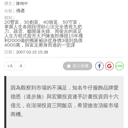
陳翊中
傳產
20豐富、30創富、40致富、50守富，
掌握人生各階段理財心法完全透視九把
刀、聶雲、鄒開蓮夫婦、周俊吉的富足
人生方程式股市大戶陳進郎傳授15年獲
利2000備的獨家祕訣從身價3億到負債
4000萬，與富足擦身而過的一堂課
2007-02-15 15:38
+A
-A
加入收藏
因為觀察到市場的不滿足，知名牛仔服飾品牌愛
德恩（達步施）與宏騰投資連手計畫投資四十六
億元，在澎湖投資三間飯店，希望搶攻頂級市場
商機。