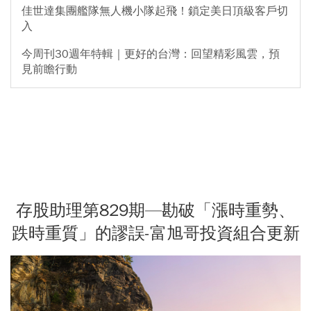
佳世達集團艦隊無人機小隊起飛！鎖定美日頂級客戶切
入
今周刊30週年特輯｜更好的台灣：回望精彩風雲，預
見前瞻行動
存股助理第829期—勘破「漲時重勢、
跌時重質」的謬誤-富旭哥投資組合更新