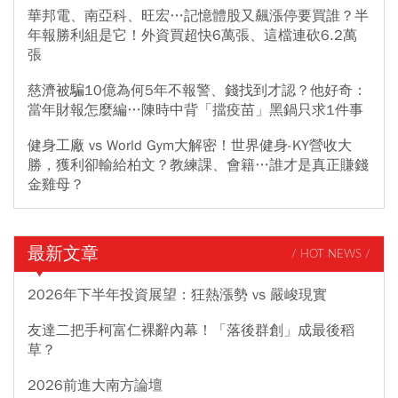
華邦電、南亞科、旺宏…記憶體股又飆漲停要買誰？半
年報勝利組是它！外資買超快6萬張、這檔連砍6.2萬
張
慈濟被騙10億為何5年不報警、錢找到才認？他好奇：
當年財報怎麼編…陳時中背「擋疫苗」黑鍋只求1件事
健身工廠 vs World Gym大解密！世界健身-KY營收大
勝，獲利卻輸給柏文？教練課、會籍…誰才是真正賺錢
金雞母？
最新文章
/ HOT NEWS /
2026年下半年投資展望：狂熱漲勢 vs 嚴峻現實
友達二把手柯富仁裸辭內幕！「落後群創」成最後稻
草？
2026前進大南方論壇