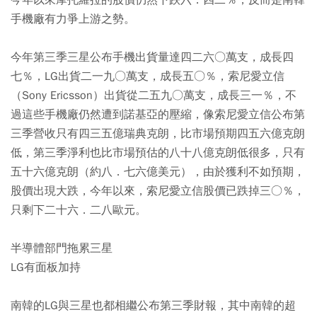
今年以來摩托羅拉的股價仍然下跌六．四二％；反而是南韓
手機廠有力爭上游之勢。
今年第三季三星公布手機出貨量達四二六○萬支，成長四
七％，LG出貨二一九○萬支，成長五○％，索尼愛立信
（Sony Ericsson）出貨從二五九○萬支，成長三一％，不
過這些手機廠仍然遭到諾基亞的壓縮，像索尼愛立信公布第
三季營收只有四三五億瑞典克朗，比市場預期四五六億克朗
低，第三季淨利也比市場預估的八十八億克朗低很多，只有
五十六億克朗（約八．七六億美元），由於獲利不如預期，
股價出現大跌，今年以來，索尼愛立信股價已跌掉三○％，
只剩下二十六．二八歐元。
半導體部門拖累三星
LG有面板加持
南韓的LG與三星也都相繼公布第三季財報，其中南韓的超