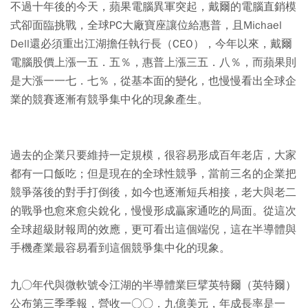
不過十年後的今天，蘋果電腦異軍突起，戴爾的電腦直銷模
式卻面臨挑戰，全球PC大廠寶座讓位給惠普，且Michael
Dell還必須重出江湖擔任執行長（CEO），今年以來，戴爾
電腦股價上漲一五．五％，惠普上漲三五．八％，而蘋果則
是大漲一一七．七％，從基本面的變化，也慢慢看出全球企
業的競賽逐漸有競爭集中化的現象產生。
過去的企業只要維持一定規模，很容易形成百年老店，大家
都有一口飯吃；但是現在的全球性競爭，當前三名的企業把
競爭落後的對手打倒後，如今也逐漸短兵相接，老大與老二
的戰爭也愈來愈尖銳化，慢慢形成贏家通吃的局面。從這次
全球超級財報周的效應，更可看出這個端倪，這在半導體與
手機產業最容易看到這個競爭集中化的現象。
九○年代與微軟號令江湖的半導體業巨擘英特爾（英特爾）
公布第三季季報，營收一○○．九億美元，年成長率是一