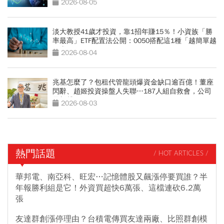
2026-08-05
淡大教授41歲才投資，靠1招年賺15％！小資族「勝
率最高」ETF配置法公開：0050搭配這1種「越簡單越
好賺」
2026-08-04
兆基怎麼了？包租代管龍頭爆資金缺口逾百億！董座
閃辭、趙姬投資操盤人失聯…187人組自救會，公司
最新聲明
2026-08-03
熱門話題
/ HOT ARTICLES /
華邦電、南亞科、旺宏…記憶體股又飆漲停要買誰？半
年報勝利組是它！外資買超快6萬張、這檔連砍6.2萬
張
友達群創漲停理由？台積電傳買友達兩廠、比照群創模