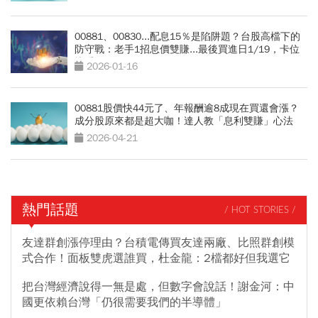
00881、00830...配息15％是陷阱題？台股高檔下的
防守戰：老手1招息價雙賺...最後買進日1/19，卡位
快看
2026-01-16
00881股價快44元了、年報酬逾8成現在買還會漲？
成分股原來都是超大咖！達人教「息利雙賺」心法
2026-04-21
熱門話題
/ HOT STORIES /
友達群創漲停理由？台積電傳買友達兩廠、比照群創模
式合作！面板雙虎選誰買，杜金龍：2檔都好但我選它
把台灣經濟說得一無是處，但數字會說話！謝金河：中
國更依賴台灣「仍很需要我們的半導體」