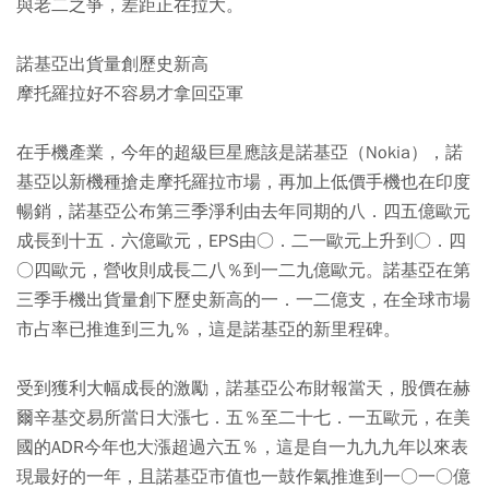
與老二之爭，差距正在拉大。
諾基亞出貨量創歷史新高
摩托羅拉好不容易才拿回亞軍
在手機產業，今年的超級巨星應該是諾基亞（Nokia），諾
基亞以新機種搶走摩托羅拉市場，再加上低價手機也在印度
暢銷，諾基亞公布第三季淨利由去年同期的八．四五億歐元
成長到十五．六億歐元，EPS由○．二一歐元上升到○．四
○四歐元，營收則成長二八％到一二九億歐元。諾基亞在第
三季手機出貨量創下歷史新高的一．一二億支，在全球市場
市占率已推進到三九％，這是諾基亞的新里程碑。
受到獲利大幅成長的激勵，諾基亞公布財報當天，股價在赫
爾辛基交易所當日大漲七．五％至二十七．一五歐元，在美
國的ADR今年也大漲超過六五％，這是自一九九九年以來表
現最好的一年，且諾基亞市值也一鼓作氣推進到一○一○億