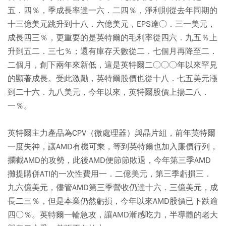
五．四％，季成長率達一六．二四％，淨利則從去年同期的
十三億美元跳升到十八．六億美元，EPS達○．三一美元，
成長四三％，更重要的是英特爾的毛利率從四六．九五％上
升到五二．三七％；還有庫存天數從二．七個月再降至二．
二個月，創下兩年來新低，這是英特爾二○○○年以來罕見
的顯著成長。受此激勵，英特爾股價也從十八．七五美元漲
到二十六．九八美元，今年以來，英特爾股價上揚二八．
一％。
英特爾主力產品為CPV（微處理器）與晶片組，前年英特爾
一度失神，讓AMD有機可乘，等到英特爾也加入廉價行列，
攔截AMD的攻勢，此後AMD便節節敗退，今年第三季AMD
攤提購併ATI的一次性費用一．二億美元，第三季虧損三．
九六億美元，儘管AMD第三季營收仍達十六．三億美元，成
長二三％，但是本業仍然虧損，今年以來AMD股價已下跌逾
四○％。英特爾一輪急攻，讓AMD漸感吃力，半導體的老大