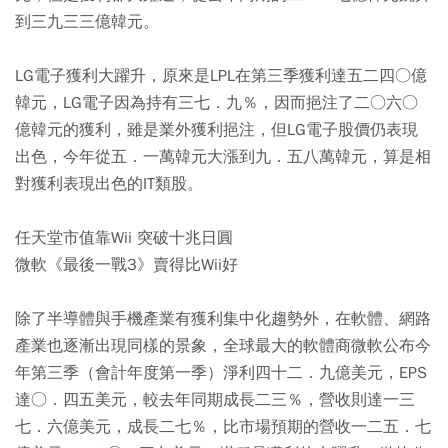
到三九三三億韓元。
LG電子獲利大躍升，原來是LPL在第三季獲利達五二四○億
韓元，LG電子因為持有三七．九％，因而挹注了二○六○
億韓元的獲利，雖是業外獲利挹注，但LG電子股價仍表現
出色，今年從五．一萬韓元大漲到九．五八萬韓元，算是相
對獲利表現出色的IT類股。
任天堂市值靠Wii 突破十兆日圓
微軟《最後一戰3》賣得比Wii好
除了半導體與手機產業有獲利集中化趨勢外，在軟體、網路
產業也逐漸出現同樣的景象，全球最大的軟體商微軟公布今
年第三季（會計年度第一季）淨利四十二．九億美元，EPS
達○．四五美元，較去年同期成長二三％，營收則達一三
七．六億美元，成長二七％，比市場預期的營收一二五．七