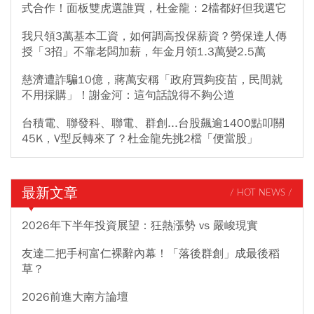
式合作！面板雙虎選誰買，杜金龍：2檔都好但我選它
我只領3萬基本工資，如何調高投保薪資？勞保達人傳
授「3招」不靠老闆加薪，年金月領1.3萬變2.5萬
慈濟遭詐騙10億，蔣萬安稱「政府買夠疫苗，民間就
不用採購」！謝金河：這句話說得不夠公道
台積電、聯發科、聯電、群創...台股飆逾1400點叩關
45K，V型反轉來了？杜金龍先挑2檔「便當股」
最新文章
/ HOT NEWS /
2026年下半年投資展望：狂熱漲勢 vs 嚴峻現實
友達二把手柯富仁裸辭內幕！「落後群創」成最後稻
草？
2026前進大南方論壇