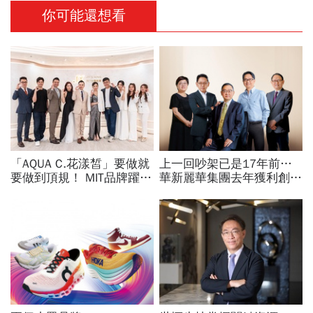
你可能還想看
「AQUA C.花漾皙」要做就
上一回吵架已是17年前…
要做到頂規！ MIT品牌躍上
華新麗華集團去年獲利創
世界舞台 以創新研發開創
56年新高！一文揭露焦家
美業生醫新高度
兄弟不鬩牆的3個秘密