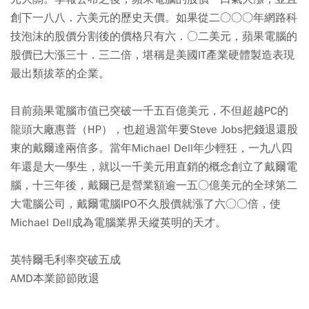
創下一八八．六美元的歷史天價。如果從二○○○年網路科
技泡沫的股價分割後的價格只有六．○二美元，蘋果電腦的
股價已大漲三十．三二倍，堪稱是美國IT產業硬體製造表現
最出類拔萃的企業。
目前蘋果電腦市值已突破一千五百億美元，不但超越PC的
龍頭大廠惠普（HP），也超過當年要Steve Jobs把錢退還股
東的戴爾達兩倍多。當年Michael Dell年少輕狂，一九八四
年還是大一學生，就以一千美元用直銷的概念創立了戴爾電
腦，十三年後，戴爾已是營業額逾一五○億美元的全球第二
大電腦公司，戴爾電腦IPO不久股價就漲了六○○倍，使
Michael Dell成為電腦業界天縱英明的天才。
英特爾毛利率突破五成
AMD本業節節敗退