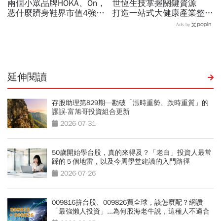
兩個小眾品牌HOKA、On，
世恆生技掌握關鍵資源
憑什麼躋身鞋界市值4強、
打造一站式大健康產業整合
撼動台灣代工廠版圖？ 解
平台
Ads by
密運動鞋新天王們
延伸閱讀
存股助理第829期—勘破「漲時重勢、跌時重質」的
謬誤-富旭哥投資組合更新
2026-07-31
50歲開始學台股，真的來得及？「老白」投資人最常
踩的５個地雷，以及今周學堂建議的入門路徑
2026-07-26
009816拚台股、009826買全球，該怎麼配？網讚
「最強懶人投資」...為何股海老牛說，這種人不適合
買？