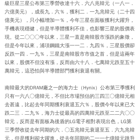
級巨星三星公布第三季營收達十六．六八兆韓元（一八一．
六億美元），成長九．六％，獲利二．一九兆韓元（二十四
億美元），只小幅增加一％，今年三星在面板獲利大躍升，
手機表現穩健，但是半導體獲利不佳，也影響三星的股價表
現。從二○○○年以來，三星一直是南韓股市漲跌的象徵，
但是今年以來，浦項鋼鐵大漲一一二．九四％，三星股價卻
反跌一四．一九％，三星是南韓股市市值之首，但是這兩年
以來，股價不但沒有漲，反而由六十八．七萬韓元跌至五十
萬韓元，這恐怕與半導體部門獲利衰退有關。
南韓最大的DRAM廠之一的海力士（Hynix）公布第三季獲利
只有一六八○億韓元，不但比市場預估的三四三○億韓元相
去甚遠，比起去年同期獲利衰退五六％，股價今年以來已大
跌二三．二九％，海力士從最高的四萬韓元跌至二二六○○
韓元，反而是有面板為後盾的LG電子相對表現出色，LG第
三季營收從去年同期的六．○五兆韓元衰退至五．六九兆韓
元，但是獲利卻大躍進，從去年同期的二一一七億韓元跳升