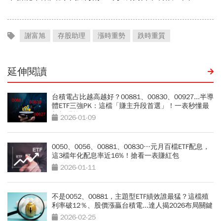
謝富旭
存股助理
漲時重勢
跌時重質
延伸閱讀
台積電占比越高越好？00881、00830、00927...半導
體ETF三強PK：這檔「賺主升段首選」！一表秒懂最
新加碼策略
2026-01-09
0050、0056、00881、00830…元月百檔ETF配息，
這3檔年化配息率近16%！搶看一表賺紅包
2026-01-11
不是0052、00881，主題型ETF績效誰最猛？這檔殖
利率破12％、股價漲贏台積電...達人揭2026布局關鍵
2026-02-25