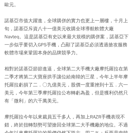
歐元。
諾基亞市值大躍進，全球購併的實力也更上一層樓，十月上
旬，諾基亞斥資八十一億美元收購全球導航軟體大廠
Navteq。這是諾基亞有史以來最大規模的購併案，諾基亞下
一步似乎要切入GPS手機，凸顯了諾基亞必須透過搶攻服務
軟體市場來鞏固本身的品牌競爭力。
相對於諾基亞節節進逼，全球第二大手機大廠摩托羅拉在第
二季才將第二大寶座拱手讓位給南韓的三星，今年上半年摩
托羅拉虧損了二．○九億美元，股價一度重挫到十五．六一
美元，今年第三季摩托羅拉公布轉虧為盈，但是獲利仍然只
有「微利」的六千萬美元。
摩托羅拉今年以來裁員五千多人，再加上RAZR手機表現不
錯，終於扭轉頹勢可望搶回全球第二大手機廠的地位。不過