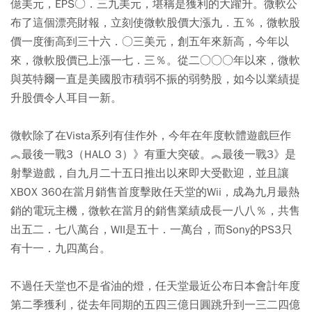
億美元，EPS○．三九美元，堪稱是獲利的大躍升。微軟公
布了這個漂亮財報，立刻使微軟股價大漲九．五％，微軟股
價一度衝高到三十六．○三美元，創五年來新高，今年以
來，微軟股價已上漲一七．三％。從二○○○年以來，微軟
與英特爾一直是美國股市積弱不振的弱勢股，如今以業績提
升股價令人耳目一新。
微軟除了在Vista系列有佳作外，今年在年度軟體遊戲巨作
︽最後一戰3（HALO 3）》有重大突破。︽最後一戰3》是
射擊遊戲，自九月二十五日推出以來即大受歡迎，並且讓
XBOX 360在當月銷售首度擊敗任天堂的Wii，成為九月最熱
銷的電玩主機，微軟在當月的銷售業績成長一八八％，共售
出五二．七八萬台，WII是五十．一萬台，而Sony的PS3只
有十一．九四萬台。
不過任天堂也不是省油的燈，任天堂最近公布日本會計年度
第二季獲利，從去年同期的五四三億日圓跳升到一三二四億