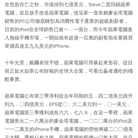
在危急存亡之秋，市值掉到七億美元，Steve二度回鍋蘋果
電腦，並且放手改造蘋果電腦，使這家一直依賴麥金塔電腦
銷售的PC公司徹底轉型為消費性電子產業的超級創新者，
目前的iPod在全球銷售已逾一．一億台，而今年蘋果電腦進
入無線手機市場，一開始就有超過一百萬的顧客指名要購買
單價高達五九九美元的iPhone。
十年光景，戴爾表現平穩，蘋果電腦可用暴起來形容。從目
前正如火如荼公布財報的全球大企業，可看出贏者通吃的殘
酷事實。
蘋果電腦公布第三季淨利從去年同期的五．四二億美元跳升
到九．○四億美元，EPS從○．六二美元到一．○一美元，
蘋果電腦第三季獲利成長六六．七八％，在這一季裡，蘋果
電腦售出二一六萬台的麥金塔電腦，一○二○萬台的iPod及
一一二萬支的iPhone手機，蘋果電腦的營收將破二○○億美
元大關。季報公布之後，蘋果電腦的股價一口氣大漲，並且