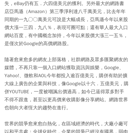
失，eBay仍有五．六四億美元的獲利。另外最大的網路書
店亞馬遜（Amazon）第三季淨利達八千萬美元，比去年年
同期的一九○○萬美元可說是大幅成長，亞馬遜今年以來股
價大漲一三四．九八％，表現可圈可點；還有華人最大入口
網站百度，有中國概念加持，今年以來股價大漲三一五％，
是僅次於Google的高價網路股。
隨著愈來愈多的網友上部落格，社群網路及眾多匯聚網友的
媒體，不再只靠一個入口網站獲取資訊與娛樂，Google、
Yahoo!、微軟和AOL今年都投入逾百億美元，購併有助於擴
大線上廣告的企業與科技，像Google以十六．五億美元，購
併YOUTUBE，一度被嘲諷出價過高，如今已逼得眾多對手
不得不跟進，甚至以更高價來收購影像分享網站。網路世界
也朝向大者恆大的趨勢在進行。
世界的競爭愈來愈白熱化，在區域經濟的時代，大廠小廠可
以和平共處；全球化時代，企業的競爭已經沒有國界，弱肉