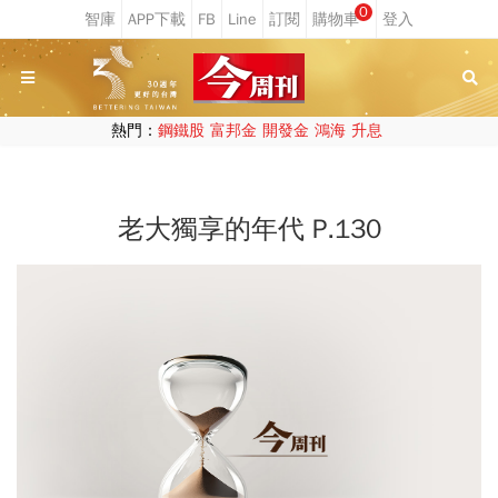
0
熱門：
鋼鐵股
富邦金
開發金
鴻海
升息
老大獨享的年代 P.130