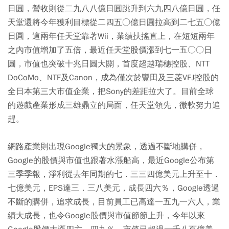
日圓，營收則從二九八八億日圓跳升到六九四八億日圓，任
天堂還將今年獲利目標從二四五○億日圓拉高到二七五○億
日圓，這兩年任天堂靠著Wii，業績扶搖直上，在短短兩年
之內市值增加了五倍，最近任天堂股價漲到七一五○○日
圓，市值也突破十兆日圓大關，首度超越瑞穗控股、NTT
DoCoMo、NTF及Canon，成為僅次於豐田及三菱VFJ控股的
全日本第三大市值企業，把Sony的差距拉大了。目前全球
的遊戲產業形成三雄鼎立的局面，任天堂領先，微軟努力追
趕。
網路產業則出現Google獨大的景象，透過不斷地購併，
Google的股價與市值也跟著水漲船高，最近Google公布第
三季季報，淨利從去年同期的七．三三四億美元上升至十．
七億美元，EPS達三．三八美元，成長四六％，Google透過
不斷的購併，追求成長，目前員工已高達一五九一六人，業
績大成長，也令Google股價與市值節節上升，今年以來