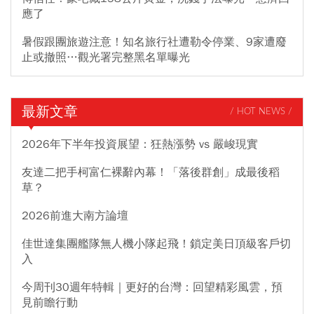
應了
暑假跟團旅遊注意！知名旅行社遭勒令停業、9家遭廢
止或撤照…觀光署完整黑名單曝光
最新文章
/ HOT NEWS /
2026年下半年投資展望：狂熱漲勢 vs 嚴峻現實
友達二把手柯富仁裸辭內幕！「落後群創」成最後稻
草？
2026前進大南方論壇
佳世達集團艦隊無人機小隊起飛！鎖定美日頂級客戶切
入
今周刊30週年特輯｜更好的台灣：回望精彩風雲，預
見前瞻行動