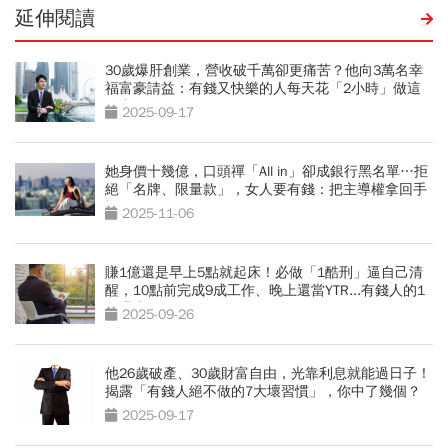
延伸閱讀
30歲爆肝創業，營收破千萬卻更痛苦？他向3萬名幸
福富豪請益：有錢又快樂的人每天花「2小時」做這
件事
2025-09-17
她身價十幾億，口頭禪「All in」卻成銀行黑名單…拒
絕「名牌、限量款」，女人要有錢：把主導權拿回手
裡
2025-11-06
賺1億還是早上5點就起床！必做「1酷刑」逼自己清
醒，10點前完成9成工作、晚上還當YTR...有錢人的1
天曝光
2025-09-26
他26歲破產、30歲財富自由，光靠利息就能過日子！
揭露「有錢人絕不做的7大壞習慣」，你中了幾個？
2025-09-17