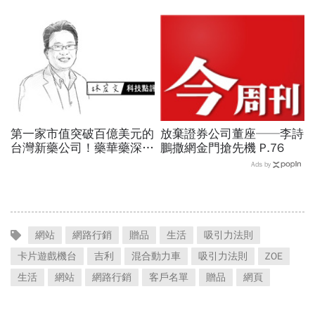
大挑戰 專家籲合理調整票
天！統一佳佳如何退費、轉
價
換到健身工廠？20年老字
號為何退出
第一家市值突破百億美元的
放棄證券公司董座──李詩
台灣新藥公司！藥華藥深耕
鵬撒網金門搶先機 P.76
全球市場，能成為下一個武
Ads by
田製藥？
網站
網路行銷
贈品
生活
吸引力法則
卡片遊戲機台
吉利
混合動力車
吸引力法則
ZOE
生活
網站
網路行銷
客戶名單
贈品
網頁