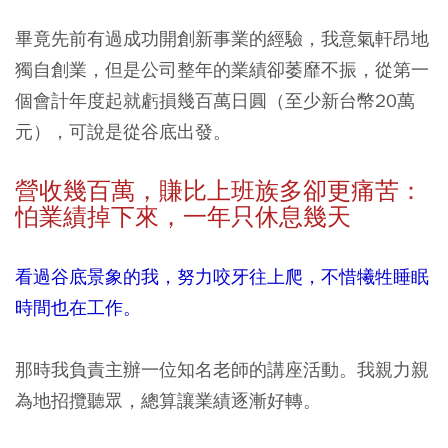
畢竟先前有過成功開創新事業的經驗，我意氣軒昂地
獨自創業，但是公司整年的業績卻萎靡不振，從第一
個會計年度起就虧損幾百萬日圓（至少新台幣20萬
元），可說是從谷底出發。
營收幾百萬，賺比上班族多卻更痛苦：
怕業績掉下來，一年只休息幾天
看過谷底景象的我，努力咬牙往上爬，不惜犧牲睡眠
時間也在工作。
那時我負責主辦一位知名老師的講座活動。我親力親
為地招攬聽眾，總算讓業績逐漸好轉。