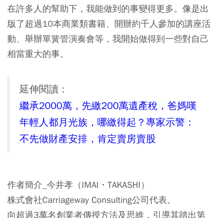
在許多人的幫助下，我能做到的事變得更多。像是出
版了超過10本商業類書籍、開辦約千人參加的講座活
動、舉辦單簧管演奏會等，我開始做得到一些對自己
相當重大的事。
延伸閱讀：
繼承2000萬，先繳200萬遺產稅，爸媽嘆
年輕人都月光族，哪繳得起？專家示警：
不先做財產安排，肯定賣房賣股
作者簡介_今井孝（IMAI・TAKASHI）
株式會社Carriageway Consulting公司代表。
向超過3萬名創業者傳授方法及思維，引導其踏出第