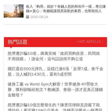
收入「夠用」就好？有錢人想的和你不一樣，專注賺
錢≠貪心：有錢能讓我買喜歡的東西，也幫助別人
2025-09-24
熱門話題
/ HOT ARTICLES /
慈濟遭詐騙10億，蔣萬安稱「政府買夠疫苗，民間就
不用採購」！謝金河：這句話說得不夠公道
國巨還在500元掙扎，這檔已連6漲「反彈7成」衝千金
股，法人喊到1430元，還有5成空間
健身工廠 vs World Gym大解密！世界健身-KY營收大
勝，獲利卻輸給柏文？教練課、會籍…誰才是真正賺錢
金雞母？
慈濟遭詐騙10億怎麼發生的？陳昱瑄律師見證嚴下跪
博信任！豪宅藏158公斤黃金，洗錢手法曝光…慈濟回