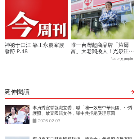
神祕于曰江 靠王永慶家族
唯一台灣超商品牌「萊爾
發跡 P.48
富」大老闆換人！光泉汪家
全面退出經營層...34年來
Ads by
如何在統一全家夾擊下生
存？
延伸閱讀
李貞秀宣誓就職立委，喊「唯一效忠中華民國」…秀
護照、放棄國籍文件，曝中共拒絕受理原因
2026-02-03