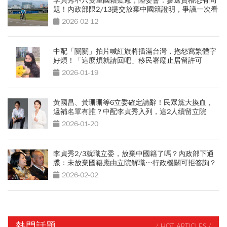
李貞秀不只雙重國籍疑慮，陸委會：參選資格恐有問
題！內政部限2/13提交放棄中國籍證明，爭議一次看
2026-02-12
中配「關關」拍片喊紅旗將插滿台灣，抱怨寫繁體字
好煩！「這麼煩就請回吧」移民署廢止居留許可
2026-01-19
黃國昌、黃珊珊等6立委確定請辭！民眾黨大換血，
遞補名單有誰？中配李貞秀入列，這2人續留立院
2026-01-20
李貞秀2/3就職立委，放棄中國籍了嗎？內政部下通
牒：未放棄國籍應由立院解職…行政機關可拒答詢？
2026-02-02
熱門話題
/ HOT ARTICLES /