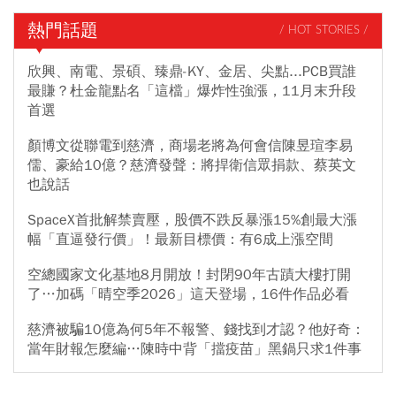
熱門話題
/ HOT STORIES /
欣興、南電、景碩、臻鼎-KY、金居、尖點...PCB買誰
最賺？杜金龍點名「這檔」爆炸性強漲，11月末升段
首選
顏博文從聯電到慈濟，商場老將為何會信陳昱瑄李易
儒、豪給10億？慈濟發聲：將捍衛信眾捐款、蔡英文
也說話
SpaceX首批解禁賣壓，股價不跌反暴漲15%創最大漲
幅「直逼發行價」！最新目標價：有6成上漲空間
空總國家文化基地8月開放！封閉90年古蹟大樓打開
了…加碼「晴空季2026」這天登場，16件作品必看
慈濟被騙10億為何5年不報警、錢找到才認？他好奇：
當年財報怎麼編…陳時中背「擋疫苗」黑鍋只求1件事