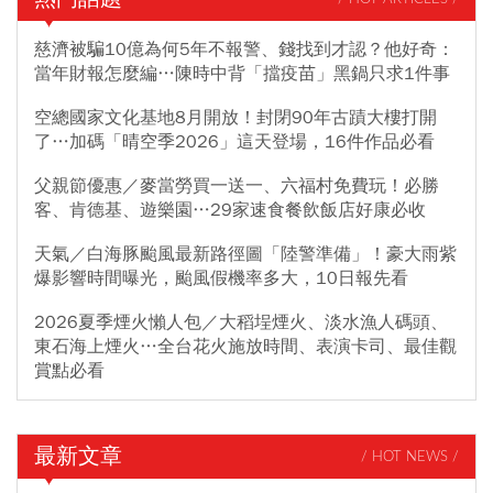
慈濟被騙10億為何5年不報警、錢找到才認？他好奇：
當年財報怎麼編…陳時中背「擋疫苗」黑鍋只求1件事
空總國家文化基地8月開放！封閉90年古蹟大樓打開
了…加碼「晴空季2026」這天登場，16件作品必看
父親節優惠／麥當勞買一送一、六福村免費玩！必勝
客、肯德基、遊樂園…29家速食餐飲飯店好康必收
天氣／白海豚颱風最新路徑圖「陸警準備」！豪大雨紫
爆影響時間曝光，颱風假機率多大，10日報先看
2026夏季煙火懶人包／大稻埕煙火、淡水漁人碼頭、
東石海上煙火…全台花火施放時間、表演卡司、最佳觀
賞點必看
最新文章
/ HOT NEWS /