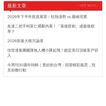
最新文章
/ HOT NEWS /
2026年下半年投資展望：狂熱漲勢 vs 嚴峻現實
友達二把手柯富仁裸辭內幕！「落後群創」成最後稻
草？
2026前進大南方論壇
佳世達集團艦隊無人機小隊起飛！鎖定美日頂級客戶切
入
今周刊30週年特輯｜更好的台灣：回望精彩風雲，預
見前瞻行動