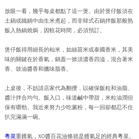
放眼一看，幾乎每桌都點了這一煲。由於煲仔飯須在
土鍋或鐵鍋中由生米煮起，而非韓式石鍋拌飯那般熟
飯入熱鍋燒焗，因較花時間，必須預訂。
煲仔飯得用細長的秈米，如絲苗米或泰國香米，其美
味的關鍵在於香氣，鍋蓋一掀須濃香四溢，混合著米
香、豉油醬香和臘味脂香。
上桌後，不妨請店家代為翻攪，以確保飯粒和油脂、
醬汁拌合均勻。飯入口，味道鹹中帶甜，米粒油潤但
保有嚼勁。我近來努力少吃澱粉，每一回卻都忍不住
扒完滿滿一碗。
粵菜
重鑊氣，XO醬百花油條就是鑊氣足的經典粵菜。