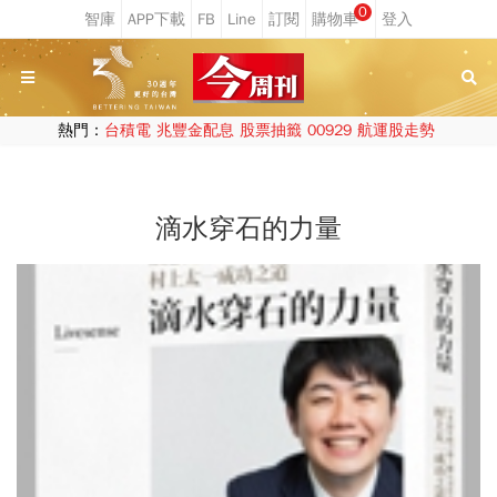
0
熱門：
台積電
兆豐金配息
股票抽籤
00929
航運股走勢
滴水穿石的力量