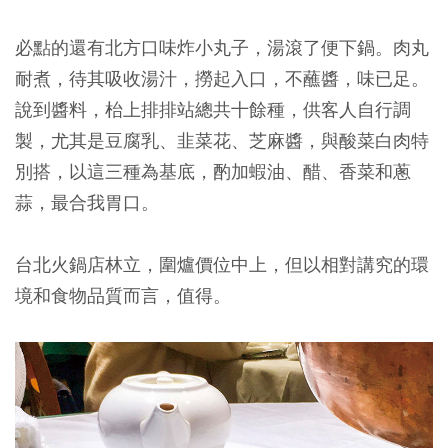
必點的還有北方口味炸小丸子，湯滾了便下鍋。肉丸
耐煮，待其吸收湯汁，撈起入口，不蘸醬，味已足。
說到醬料，枱上排排站總共十餘種，供客人自行調
製，尤其是豆腐乳、韭菜花、芝麻醬，與酸菜白肉特
別搭，以這三種為基底，酌加蝦油、醋、香菜和蔥
蒜，最合我胃口。
台北火鍋店林立，圍爐價位中上，但以相對講究的環
境和食物品質而言，值得。