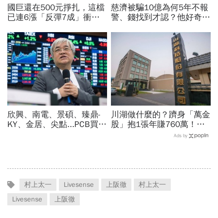
國巨還在500元掙扎，這檔
慈濟被騙10億為何5年不報
已連6漲「反彈7成」衝千
警、錢找到才認？他好奇：
金股，法人喊到1430元，
當年財報怎麼編…陳時中背
還有5成空間
「擋疫苗」黑鍋只求1件事
欣興、南電、景碩、臻鼎-
川湖做什麼的？躋身「萬金
KY、金居、尖點...PCB買誰
股」抱1張年賺760萬！傳
最賺？杜金龍點名「這檔」
產鐵工廠如何翻身「只有兩
Ads by
11月末升段首選，V轉反彈
根鐵憑什麼賣這麼貴」？
最快
村上太一
Livesense
上阪徹
村上太一
Livesense
上阪徹