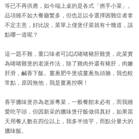
等已不再供應，如今端上桌的是各式「撚手小菜」。
品項雖不如大餐廳繁多，但也足以令選擇困難症者拿
不定主意，好比說，菜單上僅煲仔菜就有十幾道，該
點哪一道呢？
這一題不難，重口味者可試試啫啫豬肝雞煲，此菜實
為啫啫雞煲的老派作法，除了雞肉外還有豬肝，肉嫩
肝滑，鹹香下飯。薑蔥肥牛煲或薑蔥魚頭腩，我也較
常點，原因無他，我是薑蔥控啊！
香芋臘味煲亦為老派粵菜，一般餐館未必有，而我雖
愛吃芋頭，但因新采的臘味煲仔飯做得真好，如果當
天用餐人數在四位以上，我多半捨芋，而點分量大的
臘味飯。