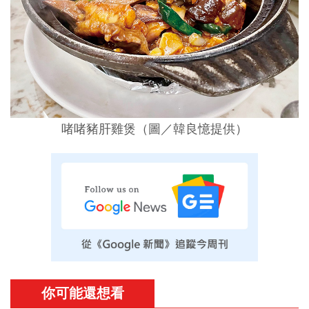
啫啫豬肝雞煲
（圖／
韓良憶提供
）