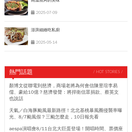
高溫燒烤的美味
2025-07-09
澎湃細緻吃私廚
2025-05-14
熱門話題
/ HOT STORIES /
顏博文從聯電到慈濟，商場老將為何會信陳昱瑄李易
儒、豪給10億？慈濟發聲：將捍衛信眾捐款、蔡英文
也說話
天氣／白海豚颱風最新路徑！北北基桃暴風圈侵襲率曝
光、8/7颱風假？三颱怎麼走，10日報先看
aespa演唱會8/11台北大巨蛋登場！開唱時間、票價座