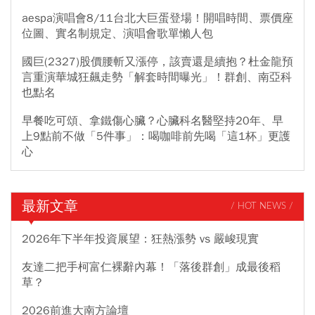
aespa演唱會8/11台北大巨蛋登場！開唱時間、票價座
位圖、實名制規定、演唱會歌單懶人包
國巨(2327)股價腰斬又漲停，該賣還是續抱？杜金龍預
言重演華城狂飆走勢「解套時間曝光」！群創、南亞科
也點名
早餐吃可頌、拿鐵傷心臟？心臟科名醫堅持20年、早
上9點前不做「5件事」：喝咖啡前先喝「這1杯」更護
心
最新文章
/ HOT NEWS /
2026年下半年投資展望：狂熱漲勢 vs 嚴峻現實
友達二把手柯富仁裸辭內幕！「落後群創」成最後稻
草？
2026前進大南方論壇