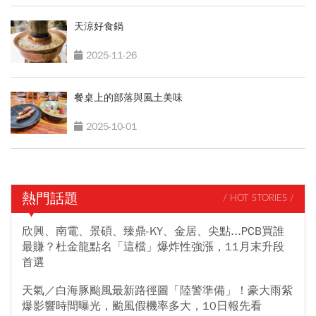
天涼好食鍋
2025-11-26
餐桌上的部落與風土美味
2025-10-01
熱門話題
/ HOT STORIES /
欣興、南電、景碩、臻鼎-KY、金居、尖點...PCB買誰
最賺？杜金龍點名「這檔」爆炸性強漲，11月末升段
首選
天氣／白海豚颱風最新路徑圖「陸警準備」！豪大雨紫
爆影響時間曝光，颱風假機率多大，10日報先看