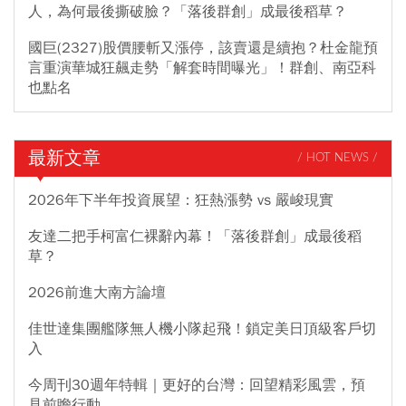
人，為何最後撕破臉？「落後群創」成最後稻草？
國巨(2327)股價腰斬又漲停，該賣還是續抱？杜金龍預
言重演華城狂飆走勢「解套時間曝光」！群創、南亞科
也點名
最新文章
/ HOT NEWS /
2026年下半年投資展望：狂熱漲勢 vs 嚴峻現實
友達二把手柯富仁裸辭內幕！「落後群創」成最後稻
草？
2026前進大南方論壇
佳世達集團艦隊無人機小隊起飛！鎖定美日頂級客戶切
入
今周刊30週年特輯｜更好的台灣：回望精彩風雲，預
見前瞻行動