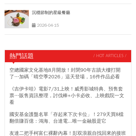
沉穩節制的星級餐廳
2026-04-15
熱門話題
/ HOT ARTICLES /
空總國家文化基地8月開放！封閉90年古蹟大樓打開
了…加碼「晴空季2026」這天登場，16件作品必看
《吉伊卡哇》電影7/31上映！威秀影城特典、預售套
票…販售資訊整理，討伐棒+小卡必收、上映戲院一文
看
國安基金護盤名單「存起來下次卡位」！279天買8檔
翻倍賺百億：鴻海、台達電...唯一金融股是它
友達二把手柯富仁裸辭內幕！彭双浪親自找回來的接班