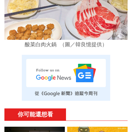
酸菜白肉火鍋 （圖／韓良憶提供）