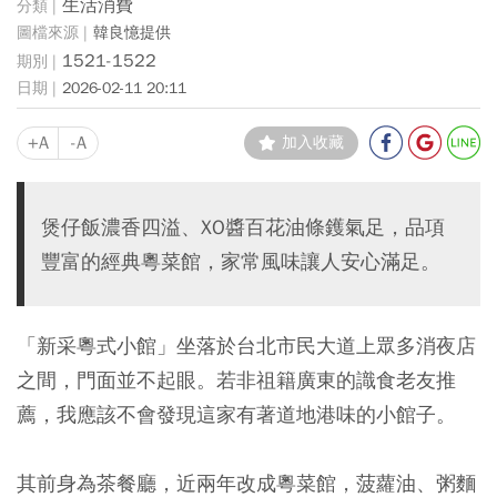
生活消費
韓良憶提供
1521-1522
2026-02-11 20:11
+A
-A
加入收藏
煲仔飯濃香四溢、XO醬百花油條鑊氣足，品項
豐富的經典粵菜館，家常風味讓人安心滿足。
「新采粵式小館」坐落於台北市民大道上眾多消夜店
之間，門面並不起眼。若非祖籍廣東的識食老友推
薦，我應該不會發現這家有著道地港味的小館子。
其前身為茶餐廳，近兩年改成粵菜館，菠蘿油、粥麵