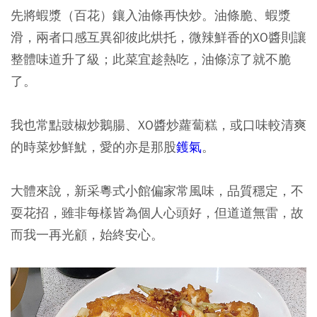
先將蝦漿（百花）鑲入油條再快炒。油條脆、蝦漿
滑，兩者口感互異卻彼此烘托，微辣鮮香的XO醬則讓
整體味道升了級；此菜宜趁熱吃，油條涼了就不脆
了。
我也常點豉椒炒鵝腸、XO醬炒蘿蔔糕，或口味較清爽
的時菜炒鮮魷，愛的亦是那股
鑊氣
。
大體來說，新采粵式小館偏家常風味，品質穩定，不
耍花招，雖非每樣皆為個人心頭好，但道道無雷，故
而我一再光顧，始終安心。