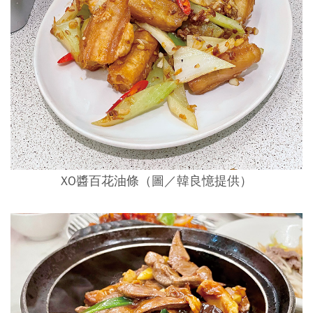
XO醬百花油條（圖／韓良憶提供）