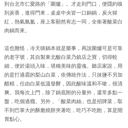
到台北市仁愛路的「圍爐」。才走到門口，便隱約嗅
到炭香，進得門來，桌桌中央皆一口銅鍋，炭火猩
紅，熱氣氤氳，座上客顯然有志一同，全衝著酸菜白
肉鍋而來。
這也難怪，冷天啖鍋本就是樂事，再說圍爐可是可靠
的老字號，其自製東北酸白菜乃鎮店之寶，切得較
細，便於湯頭入味，堪稱美味的靈魂。聽店家說，用
的是打過霜的梨山白菜，依傳統作法，只抹鹽不另加
醋精，任由白菜低溫發酵，因此酸味溫和不嗆，很清
爽。我每次上門，除了鍋底附的分量外，還常多點一
盤，吃個過癮。另外，「酸菜肉絲」也是招牌菜，取
不到巴掌大的酥脆燒餅夾著吃，吃巧不吃飽，算是開
胃點心。