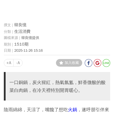
韓良憶
生活消費
韓良憶提供
1510期
2025-11-26 15:16
+A
-A
加入收藏
一口銅鍋，炭火猩紅，熱氣氤氳，鮮香微酸的酸
菜白肉鍋，在冷天裡特別開胃暖心。
陰雨綿綿，天涼了，嘴饞了想吃
火鍋
，遂呼朋引伴來