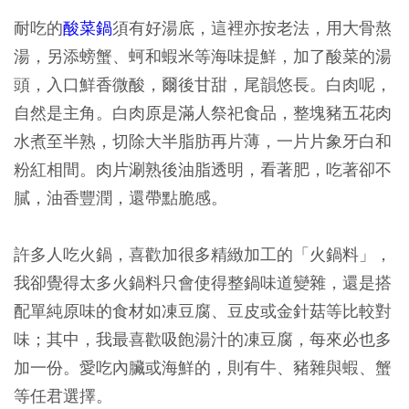
耐吃的
酸菜鍋
須有好湯底，這裡亦按老法，用大骨熬
湯，另添螃蟹、蚵和蝦米等海味提鮮，加了酸菜的湯
頭，入口鮮香微酸，爾後甘甜，尾韻悠長。白肉呢，
自然是主角。白肉原是滿人祭祀食品，整塊豬五花肉
水煮至半熟，切除大半脂肪再片薄，一片片象牙白和
粉紅相間。肉片涮熟後油脂透明，看著肥，吃著卻不
膩，油香豐潤，還帶點脆感。
許多人吃火鍋，喜歡加很多精緻加工的「火鍋料」，
我卻覺得太多火鍋料只會使得整鍋味道變雜，還是搭
配單純原味的食材如凍豆腐、豆皮或金針菇等比較對
味；其中，我最喜歡吸飽湯汁的凍豆腐，每來必也多
加一份。愛吃內臟或海鮮的，則有牛、豬雜與蝦、蟹
等任君選擇。