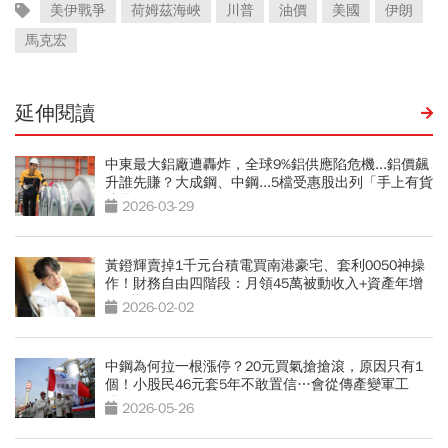
美伊戰爭
荷姆茲海峽
川普
油價
美國
伊朗
馬克宏
延伸閱讀
中東最大鋁廠遭轟炸，全球9%鋁供應陷危機...鋁價飆
升誰先賺？大成鋼、中鋼...5檔受惠股出列「手上有貨
才是王」
2026-03-29
黃鐙輝賣掉1千元台積電買南港豪宅、套利0050神操
作！財務自由四階段：月領45萬被動收入+資產年增
230萬
2026-02-02
中鋼為何拉一根漲停？20元買氣搶搶滾，原因只有1
個！小股民46元套5年不敢置信…會從傳產變軍工
股？
2026-05-26