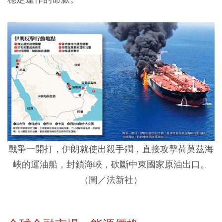
戰爭一開打，伊朗就使出殺手鐧，直接攻擊荷莫茲海
峽的運油船，封鎖海峽，砍斷中東國家原油出口。
（圖／法新社）