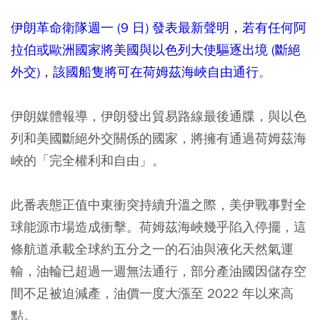
伊朗革命衛隊週一 (9 日) 發表最新聲明，若有任何阿
拉伯或歐洲國家將美國與以色列大使驅逐出境 (斷絕
外交)，該國船隻將可在荷姆茲海峽自由通行
。
伊朗媒體報導，伊朗發出貿易路線最後通牒，與以色
列和美國斷絕外交關係的國家，將擁有通過荷姆茲海
峽的「完全權利和自由」。
此番表態正值中東衝突持續升溫之際，美伊戰事對全
球能源市場造成衝擊。荷姆茲海峽幾乎陷入停擺，這
條航道承載全球約五分之一的石油與液化天然氣運
輸，油輪已超過一週無法通行，部分產油國因儲存空
間不足被迫減產，油價一度大漲至 2022 年以來高
點。