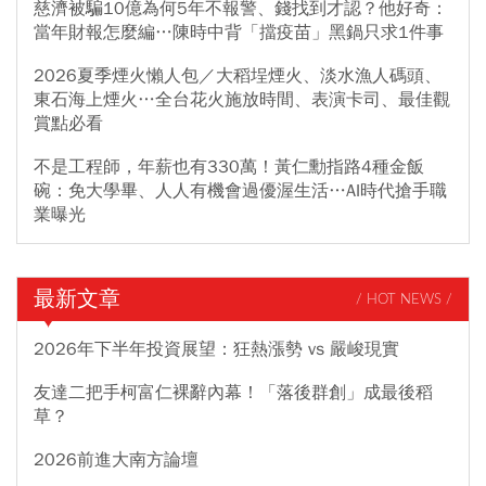
慈濟被騙10億為何5年不報警、錢找到才認？他好奇：
當年財報怎麼編…陳時中背「擋疫苗」黑鍋只求1件事
2026夏季煙火懶人包／大稻埕煙火、淡水漁人碼頭、
東石海上煙火…全台花火施放時間、表演卡司、最佳觀
賞點必看
不是工程師，年薪也有330萬！黃仁勳指路4種金飯
碗：免大學畢、人人有機會過優渥生活…AI時代搶手職
業曝光
最新文章
/ HOT NEWS /
2026年下半年投資展望：狂熱漲勢 vs 嚴峻現實
友達二把手柯富仁裸辭內幕！「落後群創」成最後稻
草？
2026前進大南方論壇