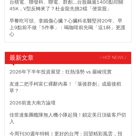
台積電、聯發科、聯電、群創...台股飆逾1400點叩關
45K，V型反轉來了？杜金龍先挑2檔「便當股」
早餐吃可頌、拿鐵傷心臟？心臟科名醫堅持20年、早
上9點前不做「5件事」：喝咖啡前先喝「這1杯」更護
心
最新文章
/ HOT NEWS /
2026年下半年投資展望：狂熱漲勢 vs 嚴峻現實
友達二把手柯富仁裸辭內幕！「落後群創」成最後稻
草？
2026前進大南方論壇
佳世達集團艦隊無人機小隊起飛！鎖定美日頂級客戶切
入
今周刊30週年特輯｜更好的台灣：回望精彩風雲，預