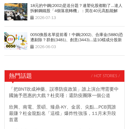
18元的中鋼(2002)是送分題？連塑化股都動了...達人
拆解鋼鐵股「4個落底轉機」：買在40元高點能解
套？
2026-07-13
0050換股名單提前看！中鋼(2002)、合庫金(5880)恐
遭剔除？群創(3481)、創意(3443)...這10檔成分股新
星，會再漲一波？
2026-06-03
熱門話題
/ HOT STORIES /
「把BNT吹成神藥、誤導防疫政策」誰上演台灣需要中
國施予恩惠的大戲？杜奕瑾：還防疫團隊一個公道
欣興、南電、景碩、臻鼎-KY、金居、尖點...PCB買誰
最賺？杜金龍點名「這檔」爆炸性強漲，11月末升段
首選