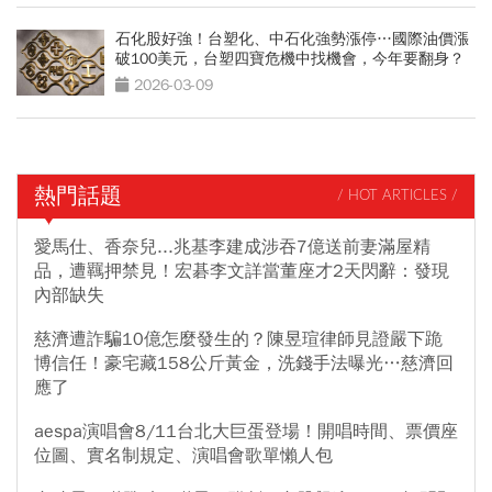
石化股好強！台塑化、中石化強勢漲停…國際油價漲
破100美元，台塑四寶危機中找機會，今年要翻身？
2026-03-09
熱門話題
/ HOT ARTICLES /
愛馬仕、香奈兒...兆基李建成涉吞7億送前妻滿屋精
品，遭羈押禁見！宏碁李文詳當董座才2天閃辭：發現
內部缺失
慈濟遭詐騙10億怎麼發生的？陳昱瑄律師見證嚴下跪
博信任！豪宅藏158公斤黃金，洗錢手法曝光…慈濟回
應了
aespa演唱會8/11台北大巨蛋登場！開唱時間、票價座
位圖、實名制規定、演唱會歌單懶人包