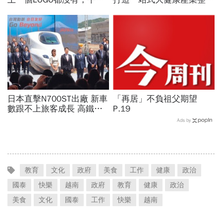
針織衫卻要價3萬元...一窺
平台
頂奢富豪的花錢智慧
日本直擊N700ST出廠 新車
「再居」不負祖父期望
數跟不上旅客成長 高鐵遇3
P.19
大挑戰 專家籲合理調整票
Ads by
價
教育
文化
政府
美食
工作
健康
政治
國泰
快樂
越南
政府
教育
健康
政治
美食
文化
國泰
工作
快樂
越南