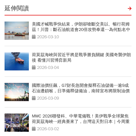
延伸閱讀
美國才喊戰爭快結束，伊朗卻嗆斷交美以、暢行荷姆
茲！川普：斷石油航道會20倍攻勢奉還…為何點名中
國
2026-03-10
荷莫茲海峽與習近平將是戰爭勝負關鍵 美國奇襲伊朗
後 看懂川習博弈新局
2026-03-04
國際油價狂飆，G7財長急開會擬釋石油儲備…逾9成
石油遭鎖喉，日準備釋儲備油，南韓宣布將限制油價
2026-03-09
MWC 2026聯發科、中華電備戰！美伊戰爭全球聚焦
荷莫茲海峽…經典賽來了，台灣這天對日本｜今周重
磅
2026-03-02