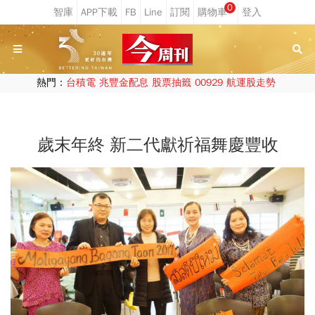
0
熱門：
台積電
兆豐金配息
股票抽籤
00929
航運股走勢
歲末年終 新二代獻祈福舞慶豐收