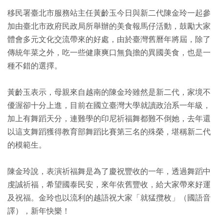
移民署臺北市服務站主任黃齡玉今日與新二代陳金玲一起參
加由臺北市政府民政局所舉辦的美食報馬仔活動，鼓勵大家
體會多元文化交流帶來的好處，由於臺灣舊曆年將屆，除了
傳統年菜之外，吃一些健康爽口無負擔的異國美食，也是一
種不錯的選擇。
黃齡玉表示，母親來自越南的陳金玲雖然是新二代，家境不
優渥卻十分上進，目前在國立臺灣大學就讀政治系一年級，
加上有舞蹈天分，連難學的印尼祈福舞都難不倒她，去年還
以這支舞蹈獲得教育部舞蹈比賽第三名的殊榮，堪稱新二代
的模範生。
陳金玲說，表演祈福舞是為了慶祝豐收的一年，透過舞蹈中
虔誠祈福，希望國泰民安，來年依舊豐收，給大家帶來好運
及祝福。金玲也以流利的越語祝大家「就猛攬枚」（國語音
譯），新年快樂！