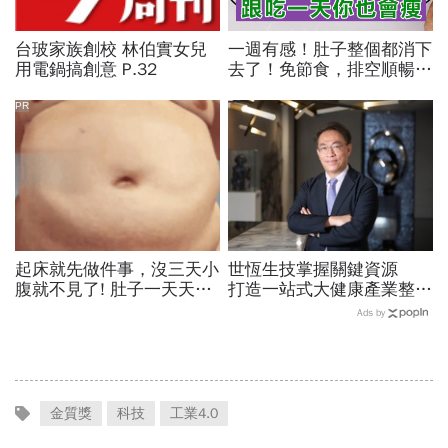
台玻家族創校 林伯實女兒
一週有感！肚子整個都消下
用電鍋搞創意 P.32
去了！免節食，排空順暢就
夠
PR
起床就先做件事，沒三天小
世恆生技掌握關鍵資源
腹就不見了! 肚子一天天變
打造一站式大健康產業整合
小！
平台
Ads by
金質獎
科技
工業4.0