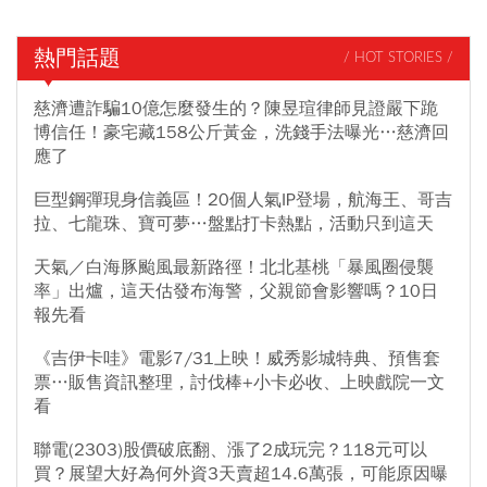
熱門話題
/ HOT STORIES /
慈濟遭詐騙10億怎麼發生的？陳昱瑄律師見證嚴下跪
博信任！豪宅藏158公斤黃金，洗錢手法曝光…慈濟回
應了
巨型鋼彈現身信義區！20個人氣IP登場，航海王、哥吉
拉、七龍珠、寶可夢…盤點打卡熱點，活動只到這天
天氣／白海豚颱風最新路徑！北北基桃「暴風圈侵襲
率」出爐，這天估發布海警，父親節會影響嗎？10日
報先看
《吉伊卡哇》電影7/31上映！威秀影城特典、預售套
票…販售資訊整理，討伐棒+小卡必收、上映戲院一文
看
聯電(2303)股價破底翻、漲了2成玩完？118元可以
買？展望大好為何外資3天賣超14.6萬張，可能原因曝