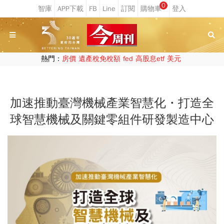
0
熱門：
房價
遺產稅免稅額
fed
高股息etf
美元
加速推動臺灣機械產業智慧化・打造全
球智慧機械及關鍵零組件研發製造中心