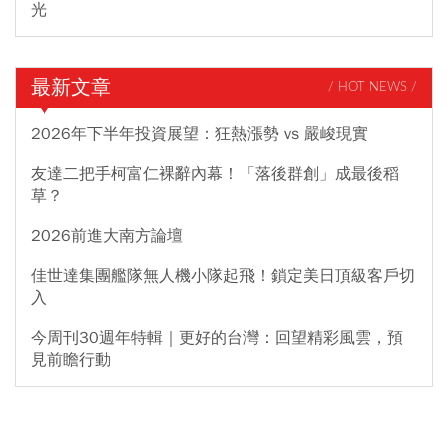
光
最新文章
/ HOT NEWS /
2026年下半年投資展望：狂熱漲勢 vs 嚴峻現實
友達二把手柯富仁裸辭內幕！「落後群創」成最後稻
草？
2026前進大南方論壇
佳世達集團艦隊無人機小隊起飛！鎖定美日頂級客戶切
入
今周刊30週年特輯｜更好的台灣：回望精彩風雲，預
見前瞻行動