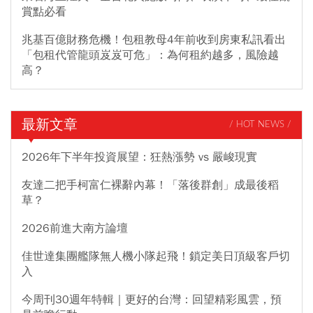
賞點必看
兆基百億財務危機！包租教母4年前收到房東私訊看出
「包租代管龍頭岌岌可危」：為何租約越多，風險越
高？
最新文章
/ HOT NEWS /
2026年下半年投資展望：狂熱漲勢 vs 嚴峻現實
友達二把手柯富仁裸辭內幕！「落後群創」成最後稻
草？
2026前進大南方論壇
佳世達集團艦隊無人機小隊起飛！鎖定美日頂級客戶切
入
今周刊30週年特輯｜更好的台灣：回望精彩風雲，預