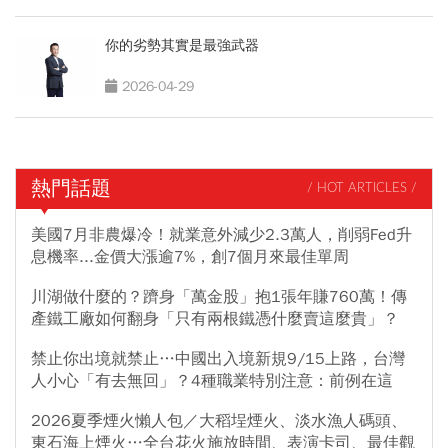
你的劣勢其實是最強武器
2026-04-29
熱門話題
/ HOT ARTICLES /
美國7月非農爆冷！就業意外減少2.3萬人，削弱Fed升
息機率...金價大漲逾7%，創7個月來最佳單周
川湖做什麼的？躋身「萬金股」抱1張年賺760萬！傳
產鐵工廠如何翻身「只有兩根鐵憑什麼賣這麼貴」？
禁止你出境就禁止…中國出入境新規9/15上路，台灣
人小心「有去無回」？4種職業特別注意：前例在這
2026夏季煙火懶人包／大稻埕煙火、淡水漁人碼頭、
東石海上煙火…全台花火施放時間、表演卡司、最佳觀