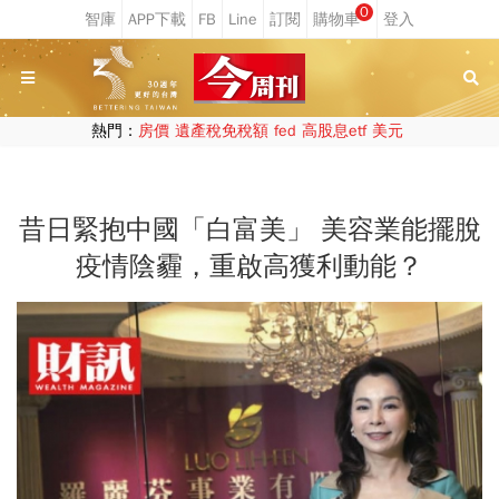
0
熱門：
房價
遺產稅免稅額
fed
高股息etf
美元
昔日緊抱中國「白富美」 美容業能擺脫
疫情陰霾，重啟高獲利動能？