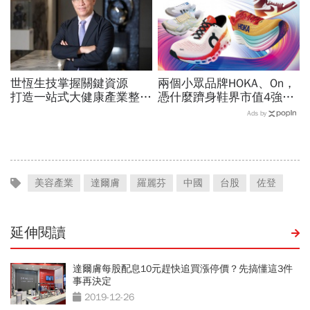
世恆生技掌握關鍵資源
兩個小眾品牌HOKA、On，
打造一站式大健康產業整合
憑什麼躋身鞋界市值4強、
平台
撼動台灣代工廠版圖？ 解
Ads by
密運動鞋新天王們
美容產業
達爾膚
羅麗芬
中國
台股
佐登
延伸閱讀
達爾膚每股配息10元趕快追買漲停價？先搞懂這3件
事再決定
2019-12-26