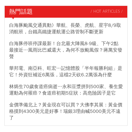
熱門話題
/ HOT ARTICLES /
白海豚颱風交通異動》華航、長榮、虎航、星宇8/9取
消航班，台鐵高鐵捷運航運公路管制不斷更新
白海豚停班停課最新！台北最大陣風8-9級、下午2點
最接近…風雨比巴威還大，為何不放颱風假？蔣萬安發
聲
華邦電、南亞科、旺宏…記憶體股「半年報勝利組」是
它！外資狂補近6萬張，這檔2天砍6.2萬張為什麼
林炳生70歲食道癌病逝…永和豆漿拼到500家、養生愛
運動為何罹癌？食道癌初期5症狀：高危險因子是它
金價準備北上？黃金現在可以買？大佛李其展：黃金價
格摸到4300美元是好事！瑞銀3理由喊5000美元不遠
了