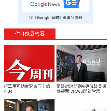
你可能還想看
鉅眾用互助會聚資五十億
從醫師診間到AI專屬醫美保
P.84
養顧問 DR.WU開啟智慧養
膚新時代