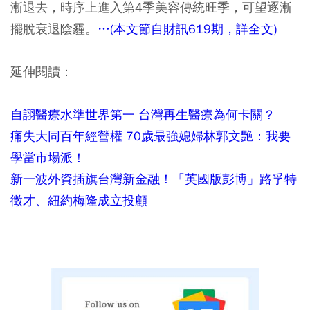
漸退去，時序上進入第4季美容傳統旺季，可望逐漸
擺脫衰退陰霾。
…(本文節自財訊619期，詳全文)
延伸閱讀：
自詡醫療水準世界第一 台灣再生醫療為何卡關？
痛失大同百年經營權 70歲最強媳婦林郭文艷：我要
學當市場派！
新一波外資插旗台灣新金融！「英國版彭博」路孚特
徵才、紐約梅隆成立投顧