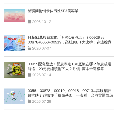
登琪爾悄悄卡位男性SPA美容業
2006-10-12
只花81萬投資就能「月領1萬股息」？00929 vs
00878+0056+00919，高股息ETF大比拚：存這檔竟
能「少花30萬本金」
2026-07-07
00919配息發放！配息率逾13%底氣在哪？除息後還
能追、29元要繼續抱下去？月領1萬本金這樣算
2026-07-14
0056、00878、00919、00918、00713...高股息誰
最抗跌？8檔ETF「抗跌基因」一表看：台股震盪盤怎
麼買？
2026-07-29