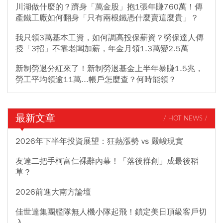
川湖做什麼的？躋身「萬金股」抱1張年賺760萬！傳
產鐵工廠如何翻身「只有兩根鐵憑什麼賣這麼貴」？
我只領3萬基本工資，如何調高投保薪資？勞保達人傳
授「3招」不靠老闆加薪，年金月領1.3萬變2.5萬
新制勞退分紅來了！新制勞退基金上半年暴賺1.5兆，
勞工平均領逾11萬...帳戶怎麼查？何時能領？
最新文章
/ HOT NEWS /
2026年下半年投資展望：狂熱漲勢 vs 嚴峻現實
友達二把手柯富仁裸辭內幕！「落後群創」成最後稻
草？
2026前進大南方論壇
佳世達集團艦隊無人機小隊起飛！鎖定美日頂級客戶切