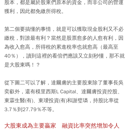
股本，都是屬於股東們原本的資金，而非公司的營運
獲利，因此都免繳所得稅。
第二個要搞懂的事情，就是可以獲取現金股利又不必
繳稅，對誰最有利？當然是股票愈多的人愈有利，因
為收入愈高，所得稅的累進稅率也就愈高（最高至
40％），讀到這裡的看倌們應該又立刻秒懂，那不就
是大股東嗎！？
從下圖二可以了解，達爾膚的主要股東除了董事長吳
奕叡外，還有模里西斯L Capital、達爾膚投資控股、
東霖生醫(有)、東璦投資(有)和謝璧璘，持股比率從
3.7％到27.79％不等。
大股東成為主要贏家 融資比率突然增加令人