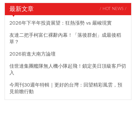
最新文章
/ HOT NEWS /
2026年下半年投資展望：狂熱漲勢 vs 嚴峻現實
友達二把手柯富仁裸辭內幕！「落後群創」成最後稻
草？
2026前進大南方論壇
佳世達集團艦隊無人機小隊起飛！鎖定美日頂級客戶切
入
今周刊30週年特輯｜更好的台灣：回望精彩風雲，預
見前瞻行動