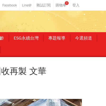
0
齡
ESG永續台灣
專題報導
今選頻道
收再製 文華