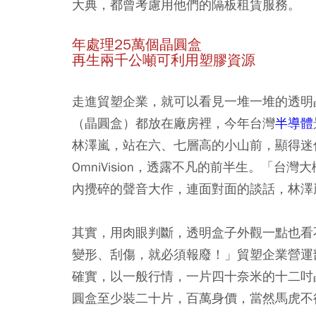
大典，都曾考慮用他們的隔板租賃服務。
年處理25萬個晶圓盒
再生兩千公噸可利用塑膠資源
走進貿塑企業，就可以看見一堆一堆的透明
（晶圓盒）都放在廠房裡，今年台灣
半導體
林澤嵐，站在六、七層高的小山前，顯得迷
OmniVision，透露不凡的前半生。「
內攪碎的聲音大作，連面對面的談話，林澤
其實，用肉眼判斷，透明盒子外觀一點也看
變形、刮傷，就必須報廢！」貿塑企業營運
確實，以一般行情，一片四十奈米的十二吋
圓盒至少裝二十片，百萬身價，當然馬虎不