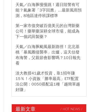
天氣／白海豚慢慢跳！週日陸警有可
能？氣象署「3字回應」...最新風雨預
測，8地區達停班課標準
第一家市值突破百億美元的台灣新藥
公司！藥華藥深耕全球市場，能成為
下一個武田製藥？
天氣／白海豚颱風最新路徑！北北基
桃「暴風圈侵襲率」出爐，這天估發
布海警，父親節會影響嗎？10日報先
看
淡大教授41歲才投資，靠1招年賺
15％！小資族「勝率最高」ETF配置
法公開：0050搭配這1種「越簡單越
好賺」
最新文章
/ HOT NEWS /