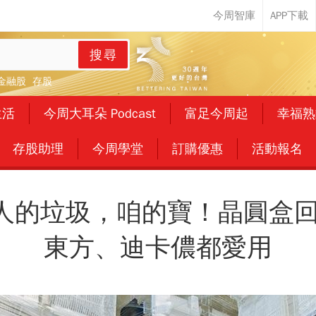
搜尋
金融股
存股
生活
今周大耳朵 Podcast
富足今周起
幸福熟
存股助理
今周學堂
訂購優惠
活動報名
人的垃圾，咱的寶！晶圓盒回
東方、迪卡儂都愛用