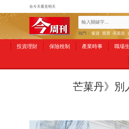
在今天看見明天
熱門：
投資
股票
高股息
投資理財
保險稅制
產業時事
職場
芒菓丹》別