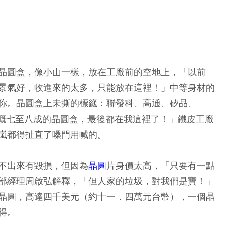
晶圓盒，像小山一樣，放在工廠前的空地上，「以前
景氣好，收進來的太多，只能放在這裡！」中等身材的
你。晶圓盒上未撕的標籤：聯發科、高通、矽品、
台灣大概七至八成的晶圓盒，最後都在我這裡了！」鐵皮工廠
嵐都得扯直了嗓門用喊的。
不出來有毀損，但因為
晶圓
片身價太高，「只要有一點
部經理周啟弘解釋，「但人家的垃圾，對我們是寶！」
晶圓，高達四千美元（約十一．四萬元台幣），一個晶
得。