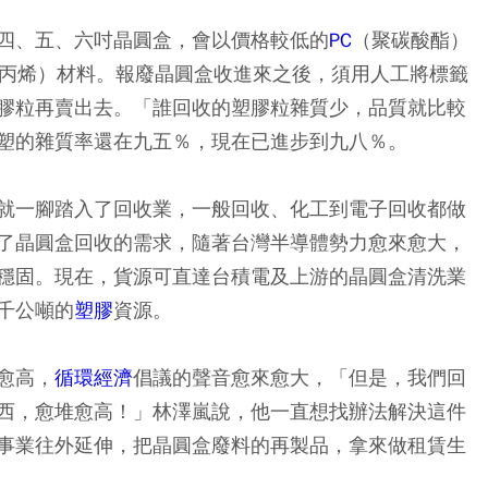
四、五、六吋晶圓盒，會以價格較低的
PC
（聚碳酸酯）
聚丙烯）材料。報廢晶圓盒收進來之後，須用人工將標籤
膠粒再賣出去。「誰回收的塑膠粒雜質少，品質就比較
塑的雜質率還在九五％，現在已進步到九八％。
就一腳踏入了回收業，一般回收、化工到電子回收都做
了晶圓盒回收的需求，隨著台灣半導體勢力愈來愈大，
穩固。現在，貨源可直達台積電及上游的晶圓盒清洗業
千公噸的
塑膠
資源。
愈高，
循環經濟
倡議的聲音愈來愈大，「但是，我們回
西，愈堆愈高！」林澤嵐說，他一直想找辦法解決這件
事業往外延伸，把晶圓盒廢料的再製品，拿來做租賃生