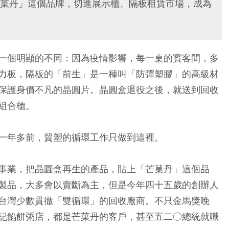
菓丹」這個品牌，切進展示櫃、隔板租賃市場，成為
一個明顯的不同：因為疫情影響，每一桌的賓客間，多
力板，隔板的「前生」是一種叫「防彈塑膠」的高級材
保護身價不凡的晶圓片。晶圓盒退役之後，就送到回收
組合櫃。
一年多前，貿塑的循環工作只做到這裡。
事業，把晶圓盒再生的產品，貼上「芒菓丹」這個品
製品，大多會以賣斷為主，但是今年四十五歲的創辦人
台灣少數貫徹「雙循環」的回收廠商。不只金馬獎晚
記餡餅粥店，都是芒菓丹的客戶，甚至五二○總統就職