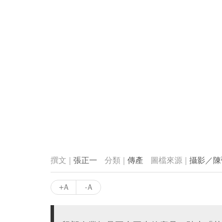
張正一
傳產
攝影／陳
+A
-A