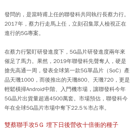
發問的，是當時甫上任的聯發科共同執行長蔡力行。
2017年，蔡力行走馬上任，立刻召集眾人檢視正在
進行的5G專案。
在蔡力行緊盯研發進度下，5G晶片研發進度兩年來
催足了馬力。果然，2019年聯發科先聲奪人，硬是
搶先高通一周，發表全球第一款5G單晶片（SoC）產
品天璣1000，而後推出的天璣800、天璣720，更是
輕鬆橫掃Android中階、入門機市場，讓聯發科今年
5G晶片出貨量超過4500萬套。市場預估，聯發科今
年在全球5G晶片市場中奪下22.5％市占率。
雙蔡聯手攻5Ｇ 埋下日後營收十倍衝的種子