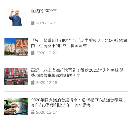
詭譎的2020年
2020-12-23
「疫」擊重創！細數全台「老字號飯店」2020黯然關
門 住房率不到1成、租金沉重
2020-12-21
高記、老上海都得說再見！盤點2020消失的美味 這
些滋味曾挑動你挑剔的舌尖
2020-12-19
2020年賺大錢的台股清單：這15檔EPS超過台積電，
今年前3季獲利比去年一整年還多
2020-12-17