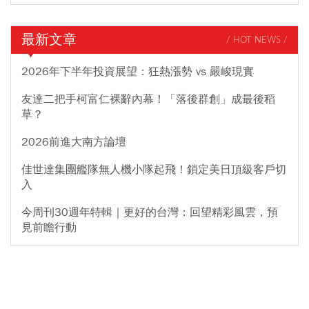
最新文章
/ HOT NEWS /
2026年下半年投資展望：狂熱漲勢 vs 嚴峻現實
友達二把手柯富仁裸辭內幕！「落後群創」成最後稻
草？
2026前進大南方論壇
佳世達集團艦隊無人機小隊起飛！鎖定美日頂級客戶切
入
今周刊30週年特輯｜更好的台灣：回望精彩風雲，預
見前瞻行動