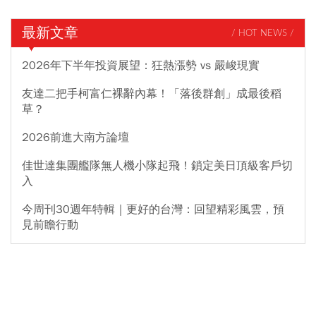
最新文章
/ HOT NEWS /
2026年下半年投資展望：狂熱漲勢 vs 嚴峻現實
友達二把手柯富仁裸辭內幕！「落後群創」成最後稻
草？
2026前進大南方論壇
佳世達集團艦隊無人機小隊起飛！鎖定美日頂級客戶切
入
今周刊30週年特輯｜更好的台灣：回望精彩風雲，預
見前瞻行動