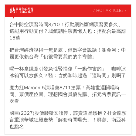
熱門話題
/ HOT ARTICLES /
台中防空演習時間8/10！行動網路斷網演習要多久、
還能用行動支付？城鎮韌性演習懶人包：拒配合最高罰
15萬
把台灣經濟說得一無是處，但數字會說話！謝金河：中
國更依賴台灣「仍很需要我們的半導體」
喝一杯拿鐵竟引發急性腎損傷「一動作害的」！咖啡冰
冰箱可以放多久？醫：含奶咖啡超過「這時間」別喝了
魔力紅Maroon 5演唱會8/11搶票！高雄世運開唱時
間、票價座位圖、理想國會員優先購、拓元售票資訊一
次看
國巨(2327)股價腰斬又漲停，該賣還是續抱？杜金龍預
言重演華城狂飆走勢「解套時間曝光」！群創、南亞科
也點名