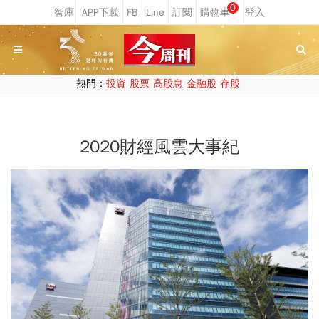
0
熱門：
投資
股票
高股息
金融股
存股
2020財經風雲大事紀