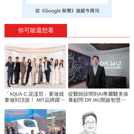
你可能還想看
「AQUA C.花漾皙」要做就
從醫師診間到AI專屬醫美保
要做到頂規！ MIT品牌躍上
養顧問 DR.WU開啟智慧養
世界舞台 以創新研發開創
膚新時代
美業生醫新高度