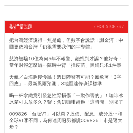
熱門話題
/ HOT STORIES /
把台灣經濟說得一無是處，但數字會說話！謝金河：中
國更依賴台灣「仍很需要我們的半導體」
慈濟被騙10億為何5年不報警、錢找到才認？他好奇：
當年財報怎麼編…陳時中背「擋疫苗」黑鍋只求1件事
天氣／白海豚慢慢跳！週日陸警有可能？氣象署「3字
回應」...最新風雨預測，8地區達停班課標準
喝一杯拿鐵竟引發急性腎損傷「一動作害的」！咖啡冰
冰箱可以放多久？醫：含奶咖啡超過「這時間」別喝了
009826「台版VT」可以買？股價、配息、成分股…和
全球VT哪不同，為何連周冠男都說009826上市是邁大
步？