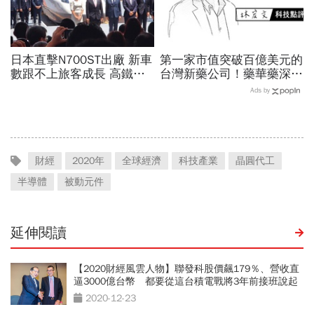
日本直擊N700ST出廠 新車
第一家市值突破百億美元的
數跟不上旅客成長 高鐵遇3
台灣新藥公司！藥華藥深耕
大挑戰 專家籲合理調整票
全球市場，能成為下一個武
Ads by
價
田製藥？
財經
2020年
全球經濟
科技產業
晶圓代工
半導體
被動元件
延伸閱讀
【2020財經風雲人物】聯發科股價飆179％、營收直
逼3000億台幣 都要從這台積電戰將3年前接班說起
2020-12-23