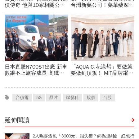
台積電
5G
晶片
聯發科
股價
台股
延伸閱讀
2人喝喜酒包「3600元」很失禮？網揭1關鍵 紅包行