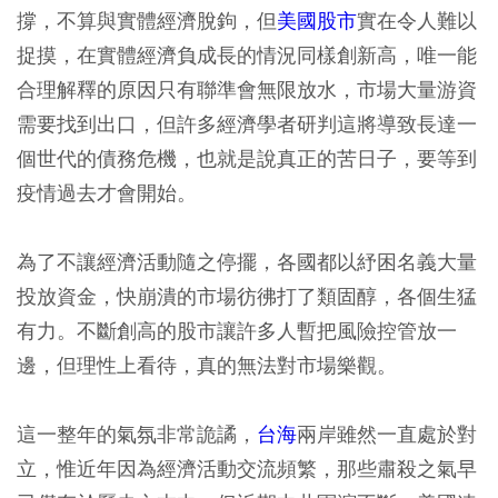
撐，不算與實體經濟脫鉤，但
美國股市
實在令人難以
捉摸，在實體經濟負成長的情況同樣創新高，唯一能
合理解釋的原因只有聯準會無限放水，市場大量游資
需要找到出口，但許多經濟學者研判這將導致長達一
個世代的債務危機，也就是說真正的苦日子，要等到
疫情過去才會開始。
為了不讓經濟活動隨之停擺，各國都以紓困名義大量
投放資金，快崩潰的市場彷彿打了類固醇，各個生猛
有力。不斷創高的股市讓許多人暫把風險控管放一
邊，但理性上看待，真的無法對市場樂觀。
這一整年的氣氛非常詭譎，
台海
兩岸雖然一直處於對
立，惟近年因為經濟活動交流頻繁，那些肅殺之氣早