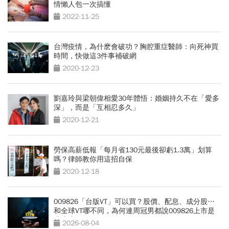
情懶人包一次搞懂
2022-11-25
台灣疫情，為什麽會破功？胸腔重症醫師：向死神買
時間，快做這3件事補破網
2020-12-23
劉嘉玲與梁朝偉相愛30年體悟：婚姻持久不在「愛多
深」，而是「互相忍多久」
2020-12-21
勞保高薪低報「每月省130元最後卻虧1.3萬」划算
嗎？律師教你用這招自保
2020-12-18
009826「台版VT」可以買？股價、配息、成分股…
和全球VT哪不同，為何連周冠男都說009826上市是
邁大步？
2026-08-04