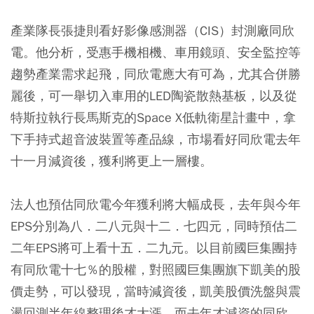
產業隊長張捷則看好影像感測器（CIS）封測廠同欣
電。他分析，受惠手機相機、車用鏡頭、安全監控等
趨勢產業需求起飛，同欣電應大有可為，尤其合併勝
麗後，可一舉切入車用的LED陶瓷散熱基板，以及從
特斯拉執行長馬斯克的Space X低軌衛星計畫中，拿
下手持式超音波裝置等產品線，市場看好同欣電去年
十一月減資後，獲利將更上一層樓。
法人也預估同欣電今年獲利將大幅成長，去年與今年
EPS分別為八．二八元與十二．七四元，同時預估二
二年EPS將可上看十五．二九元。以目前國巨集團持
有同欣電十七％的股權，對照國巨集團旗下凱美的股
價走勢，可以發現，當時減資後，凱美股價洗盤與震
盪回測半年線整理後才大漲，而去年才減資的同欣