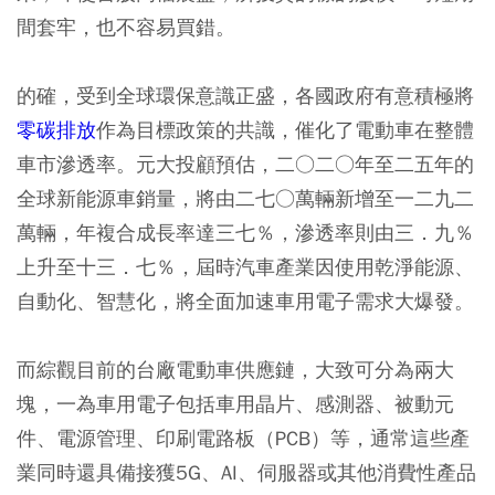
間套牢，也不容易買錯。
的確，受到全球環保意識正盛，各國政府有意積極將
零碳排放
作為目標政策的共識，催化了電動車在整體
車市滲透率。元大投顧預估，二○二○年至二五年的
全球新能源車銷量，將由二七○萬輛新增至一二九二
萬輛，年複合成長率達三七％，滲透率則由三．九％
上升至十三．七％，屆時汽車產業因使用乾淨能源、
自動化、智慧化，將全面加速車用電子需求大爆發。
而綜觀目前的台廠電動車供應鏈，大致可分為兩大
塊，一為車用電子包括車用晶片、感測器、被動元
件、電源管理、印刷電路板（PCB）等，通常這些產
業同時還具備接獲5G、AI、伺服器或其他消費性產品