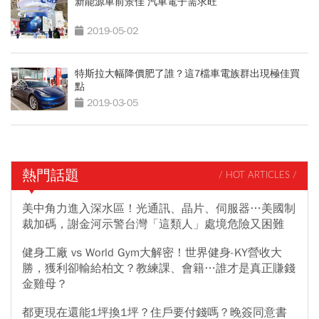
新能源車前景佳 汽車電子需求旺
2019-05-02
特斯拉大幅降價肥了誰？這7檔車電族群出現極佳買
點
2019-03-05
熱門話題
/ HOT ARTICLES /
美中角力進入深水區！光通訊、晶片、伺服器…美國制
裁加碼，謝金河示警台灣「這類人」處境危險又困難
健身工廠 vs World Gym大解密！世界健身-KY營收大
勝，獲利卻輸給柏文？教練課、會籍…誰才是真正賺錢
金雞母？
都更現在還能1坪換1坪？住戶要付錢嗎？晚簽同意書