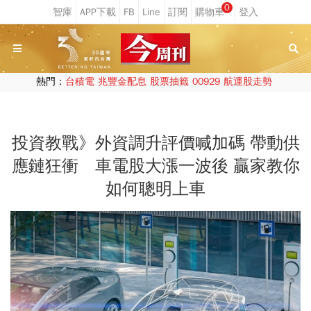
0
熱門：
台積電
兆豐金配息
股票抽籤
00929
航運股走勢
投資教戰》外資調升評價喊加碼 帶動供
應鏈狂衝 車電股大漲一波後 贏家教你
如何聰明上車