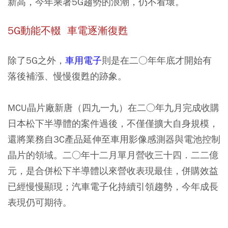
新高，今年乘著5G趨勢的浪潮，仍不看壞。
5G動能不輟 車電逐漸復甦
除了5G之外，
車用電子
則是在二○年年底才開始有
落後補漲、慢慢復甦的跡象。
MCU晶片廠新唐（四九一九）在二○年九月完成收購
日本松下半導體的案件過後，不僅僅擴大自身規模，
還將業務自3C產品延伸至車用影像感測器與電池控制
晶片的領域。二○年十二月單月營收三十四．二二億
元，是合併松下半導體以來營收表現最佳，併購效益
已經慢慢顯現；汽車電子化持續引領趨勢，今年成長
表現仍可期待。