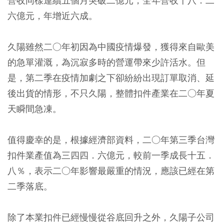
營收同樣連續五個月突破二億元，全年營收十八．二
六億元，年增近六成。
久陽雖然二○年初因為中國疫情爆發，獲得來自歐美
的急單灌溉，為沉寂多時的營運帶來少許活水。但
是，第二季在疫情加劇之下卻紛紛出現訂單取消、延
後出貨的情形，不只久陽，整體扣件產業在二○年夏
天瞬間急凍。
值得慶幸的是，根據經濟部資料，二○年第三季台灣
扣件業產值為三四四．六億元，較前一季成長十五．
八％，表示二○年影響最嚴重的情況，應該已經在第
二季落底。
除了本業扣件已經慢慢從谷底回升之外，久陽子公司