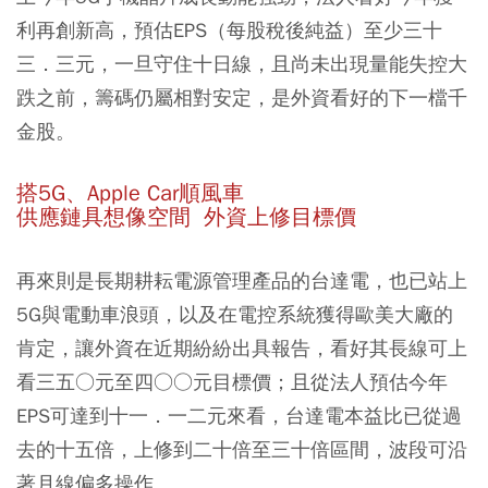
利再創新高，預估EPS（每股稅後純益）至少三十
三．三元，一旦守住十日線，且尚未出現量能失控大
跌之前，籌碼仍屬相對安定，是外資看好的下一檔千
金股。
搭5G、Apple Car順風車
供應鏈具想像空間 外資上修目標價
再來則是長期耕耘電源管理產品的台達電，也已站上
5G與電動車浪頭，以及在電控系統獲得歐美大廠的
肯定，讓外資在近期紛紛出具報告，看好其長線可上
看三五○元至四○○元目標價；且從法人預估今年
EPS可達到十一．一二元來看，台達電本益比已從過
去的十五倍，上修到二十倍至三十倍區間，波段可沿
著月線偏多操作。