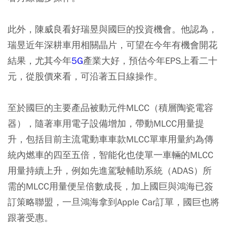
此外，陳威良看好瑞昱與國巨的投資機會。他認為，
瑞昱近年深耕車用相關晶片，可望在今年有機會開花
結果，尤其今年
5G
產業大好，預估今年EPS上看二十
元，從股價來看，可沿著五日線操作。
至於國巨的主要產品被動元件MLCC（積層陶瓷電容
器），隨著車用電子設備增加，帶動MLCC用量提
升，包括目前主流電動車車款MLCC單車用量約為傳
統內燃車的四至五倍，智能化也使單一車輛的MLCC
用量持續上升，例如先進駕駛輔助系統（ADAS）所
需的MLCC用量便呈倍數成長，加上國巨與鴻海已簽
訂策略聯盟，一旦鴻海拿到Apple Car訂單，國巨也將
跟著受惠。