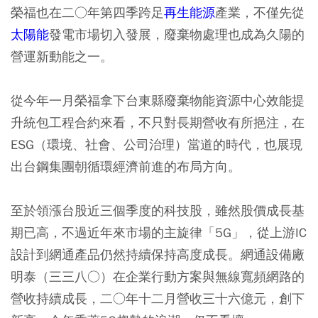
榮福也在二○年第四季跨足
再生能源
產業，不僅先從
太陽能
發電市場切入發展，廢棄物處理也成為久陽的
營運新動能之一。
從今年一月榮福拿下台東縣廢棄物能資源中心效能提
升統包工程合約來看，不只對長期營收有所挹注，在
ESG（環境、社會、公司治理）當道的時代，也展現
出台鋼集團朝循環經濟前進的布局方向。
至於領漲台股近三個季度的科技股，雖然股價成長基
期已高，不過近年來市場的主旋律「5G」，從上游IC
設計到網通產品仍然持續保持高度成長。網通設備廠
明泰（三三八○）在企業行動方案與無線寬頻網路的
營收持續成長，二○年十二月營收三十六億元，創下