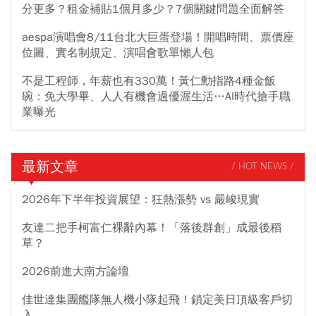
分更多？租金補貼1個月多少？7個關鍵問題全面解答
aespa演唱會8/11台北大巨蛋登場！開唱時間、票價座
位圖、實名制規定、演唱會歌單懶人包
不是工程師，年薪也有330萬！黃仁勳指路4種金飯
碗：免大學畢、人人有機會過優渥生活…AI時代搶手職
業曝光
最新文章
/ HOT NEWS /
2026年下半年投資展望：狂熱漲勢 vs 嚴峻現實
友達二把手柯富仁裸辭內幕！「落後群創」成最後稻
草？
2026前進大南方論壇
佳世達集團艦隊無人機小隊起飛！鎖定美日頂級客戶切
入