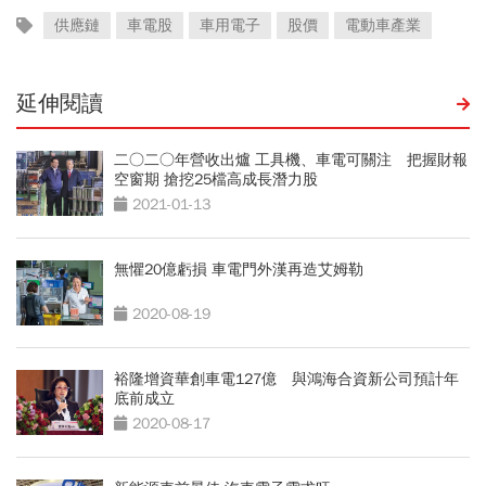
供應鏈
車電股
車用電子
股價
電動車產業
延伸閱讀
二○二○年營收出爐 工具機、車電可關注 把握財報
空窗期 搶挖25檔高成長潛力股
2021-01-13
無懼20億虧損 車電門外漢再造艾姆勒
2020-08-19
裕隆增資華創車電127億 與鴻海合資新公司預計年
底前成立
2020-08-17