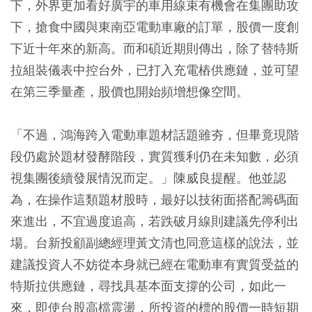
下，外界更加看好廣宇的車用線束有機會在集團助攻
下，搶食中國與東南亞電動車廠的訂單，股價一度創
下近十年來的新高。而和碩近期則傳出，除了替特斯
拉組裝儀表中控台外，已打入充電樁供應鏈，並可望
在第三季量產，股價也開始頻增想像空間。
「不過，鴻海跨入電動車題材話題雖夯，但畢竟現階
段仍處於題材發酵階段，實質獲利仍在未知數，必須
視集團後續發展情況而定。」陳威良提醒。他並認
為，在操作這類題材股時，最好以技術面搭配籌碼面
來進出，不宜過度追高，若跌破月線則建議先停利出
場。台新投顧副總經理黃文清也同意這樣的說法，並
建議投資人不妨從本身就已經在電動車有實質受益的
特斯拉供應鏈，尋找具基本面支撐的公司，如此一
來，即使台股高檔震盪，所投資的標的股價一時短期