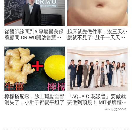
從醫師診間到AI專屬醫美保
起床就先做件事，沒三天小
養顧問 DR.WU開啟智慧養
腹就不見了! 肚子一天天變
膚新時代
小！
PR
檸檬搭配它，臉上斑點全部
「AQUA C.花漾皙」要做就
消失了，小肚子都變平坦了
要做到頂規！ MIT品牌躍上
世界舞台 以創新研發開創
Ads by
美業生醫新高度