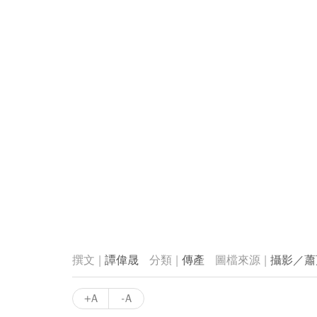
譚偉晟
傳產
攝影／蕭
+A
-A