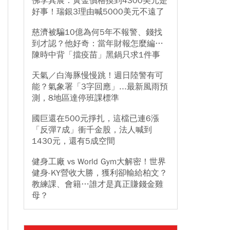
佛李其展：黃金價格摸到4300美元是
好事！瑞銀3理由喊5000美元不遠了
慈濟被騙10億為何5年不報警、錢找
到才認？他好奇：當年財報怎麼編…
陳時中背「擋疫苗」黑鍋只求1件事
天氣／白海豚慢慢跳！週日陸警有可
能？氣象署「3字回應」...最新風雨預
測，8地區達停班課標準
國巨還在500元掙扎，這檔已連6漲
「反彈7成」衝千金股，法人喊到
1430元，還有5成空間
健身工廠 vs World Gym大解密！世界
健身-KY營收大勝，獲利卻輸給柏文？
教練課、會籍…誰才是真正賺錢金雞
母？