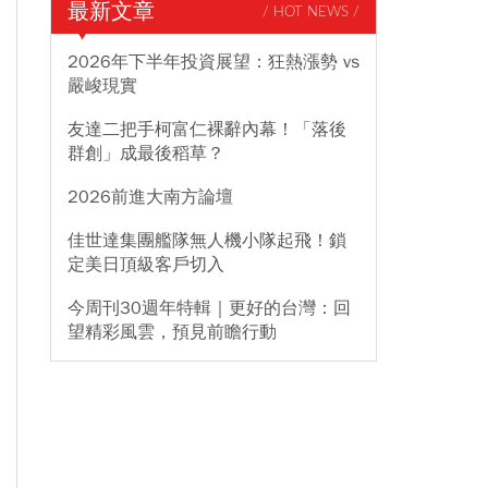
最新文章
/ HOT NEWS /
2026年下半年投資展望：狂熱漲勢 vs
嚴峻現實
友達二把手柯富仁裸辭內幕！「落後
群創」成最後稻草？
2026前進大南方論壇
佳世達集團艦隊無人機小隊起飛！鎖
定美日頂級客戶切入
今周刊30週年特輯｜更好的台灣：回
望精彩風雲，預見前瞻行動