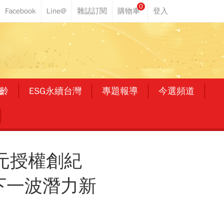
0
齡
ESG永續台灣
專題報導
今選頻道
元授權創紀
下一波潛力新