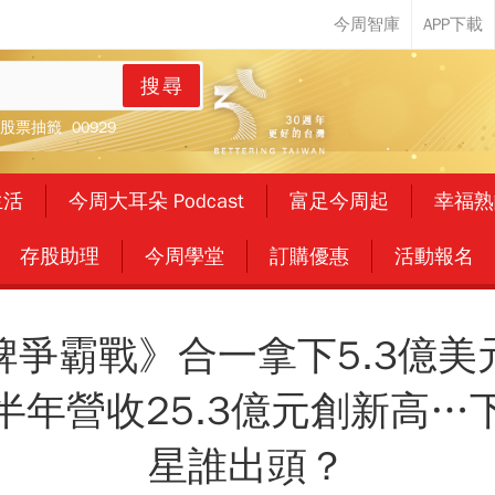
搜尋
股票抽籤
00929
生活
今周大耳朵 Podcast
富足今周起
幸福熟
存股助理
今周學堂
訂購優惠
活動報名
牌爭霸戰》合一拿下5.3億美
半年營收25.3億元創新高…
星誰出頭？