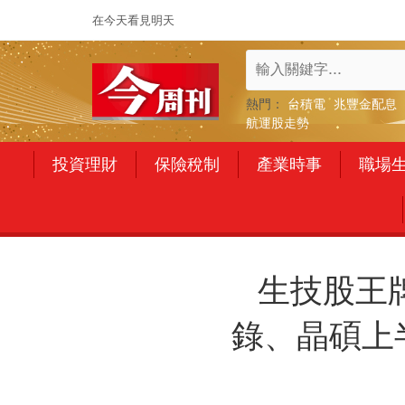
在今天看見明天
熱門：
台積電
兆豐金配息
航運股走勢
投資理財
保險稅制
產業時事
職場
生技股王
錄、晶碩上