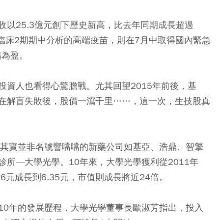
以25.3億元創下歷史新高，比去年同期成長超過
臨床2期期中分析的高端疫苗，則在7月中取得國內緊急
虧為盈。
投資人也看得心驚膽戰。尤其回望2015年前後，基
在解盲失敗後，股價一瀉千里……，這一次，生技股真
，其實並非名號響噹噹的新藥公司如基亞、浩鼎、智擎
所—大學光學。10年來，大學光學獲利從2011年
從0.6元成長到6.35元，市值則成長將近24倍。
10年的發展歷程，大學光學董事長歐淑芳指出，投入