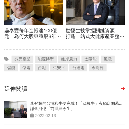
兆元產業
能源轉型
離岸風力
太陽能
風電
儲能
儲電
台泥
張安平
台達電
今周刊
延伸閱讀
李登輝的台灣和牛夢完成！「源興牛」火鍋店開幕...
謝金河憶「前世與今生」
2022-02-13