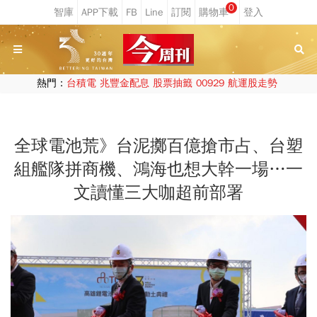
0
熱門：
台積電
兆豐金配息
股票抽籤
00929
航運股走勢
全球電池荒》台泥擲百億搶市占、台塑
組艦隊拼商機、鴻海也想大幹一場…一
文讀懂三大咖超前部署