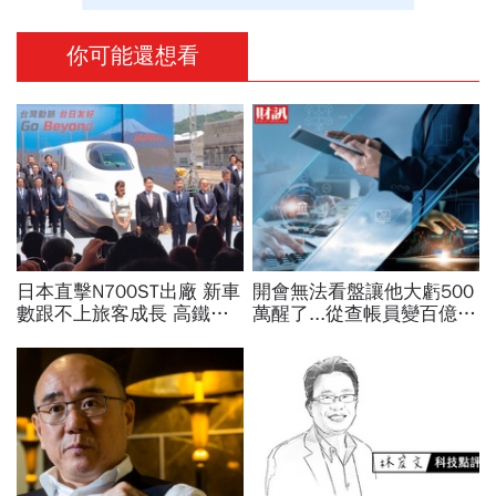
你可能還想看
日本直擊N700ST出廠 新車
開會無法看盤讓他大虧500
數跟不上旅客成長 高鐵遇3
萬醒了...從查帳員變百億散
大挑戰 專家籲合理調整票
戶大神 「雙鴻事件」意外
價
揭開陳族元封神之路