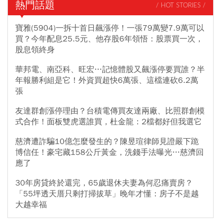
熱門話題
/ HOT STORIES /
寶雅(5904)一拆十首日飆漲停！一張79萬變7.9萬可以
買？今年配息25.5元、他存股6年領悟：股票買一次，
股息領終身
華邦電、南亞科、旺宏…記憶體股又飆漲停要買誰？半
年報勝利組是它！外資買超快6萬張、這檔連砍6.2萬
張
友達群創漲停理由？台積電傳買友達兩廠、比照群創模
式合作！面板雙虎選誰買，杜金龍：2檔都好但我選它
慈濟遭詐騙10億怎麼發生的？陳昱瑄律師見證嚴下跪
博信任！豪宅藏158公斤黃金，洗錢手法曝光…慈濟回
應了
30年房貸終於還完，65歲退休夫妻為何忍痛賣房？
「55坪透天厝只剩打掃拔草」晚年才懂：房子不是越
大越幸福