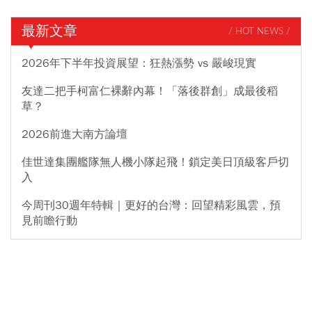
最新文章
/ HOT NEWS /
2026年下半年投資展望：狂熱漲勢 vs 嚴峻現實
友達二把手柯富仁裸辭內幕！「落後群創」成最後稻
草？
2026前進大南方論壇
佳世達集團艦隊無人機小隊起飛！鎖定美日頂級客戶切
入
今周刊30週年特輯｜更好的台灣：回望精彩風雲，預
見前瞻行動