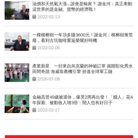
油價和天然氣大漲...誰會是輸家？ 謝金河：真正牽動
這世界的是金融、貨幣的經濟戰！
2022-02-13
一棵檳榔樹一年頂多賺3600元！謝金河：檳榔樹漸荒
廢，看到古坑咖啡重返榮耀好時機
2022-02-06
產業新星 一封來自烏克蘭的神祕訂單 揭開彰化秀水
田間奇蹟 海威靠農機引擎 拚進全球軍工鏈
2026-07-08
金融高管49歲被退休，爆哭2周再出發！「嫺人」花4
年探索、被動收入增3倍：閒人也有好日子
2022-02-17