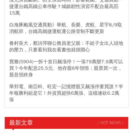
漢光演習斷網、防空演習時間！影響範圍、交通異動…
捷運台鐵高鐵公車停駛？城鎮韌性演習不配合最高罰
15萬
白海豚颱風交通異動》華航、長榮、虎航、星宇8/9取
消航班，台鐵高鐵捷運航運公路管制不斷更新
眷村長大，蔡詩萍聊公務員老父親：不給子女出人頭地
的壓力，只要看到我在看書他就很開心
寶雅(5904)一拆十首日飆漲停！一張79萬變7.9萬可以
買？今年配息25.5元、他存股6年領悟：股票買一次，
股息領終身
華邦電、南亞科、旺宏…記憶體股又飆漲停要買誰？半
年報勝利組是它！外資買超快6萬張、這檔連砍6.2萬
張
最新文章
/ HOT NEWS /