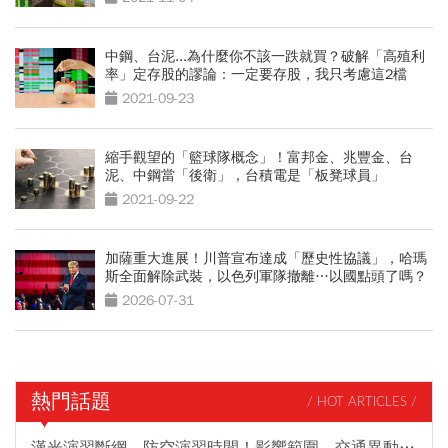
中鋼、台泥...為什麼你不該一跌就買？破解「高殖利
率」定存股的謬論：一定要存股，我只考慮這2檔
2021-09-23
縮手觀望的「籃球隊概念」！富邦金、兆豐金、台
泥、中鋼當「後衛」，台積電是「板凳球員」
2021-09-22
加薩重大進展！川普宣布達成「歷史性協議」，哈瑪
斯全面解除武裝，以色列軍隊撤離…以國點頭了嗎？
2026-07-31
熱門話題
/ HOT ARTICLES /