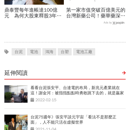
鼎泰豐每年進帳達100億
第一家市值突破百億美元的
元 為何大股東釋股3年談
台灣新藥公司！藥華藥深耕
不攏？ 原來楊老闆超堅持
全球市場，能成為下一個武
Ads by
這點
田製藥？
台泥
電池
鴻海
台塑
電池工廠
延伸閱讀
看看台泥張安平、台達電的布局，新兆元產業就在
這！謝金河：被指指點點時勇敢跳下去的，就是贏家
2022-02-15
台泥75週年》張安平談元宇宙「看法不是那麼正
面」，人不能只活在虛擬世界
2021-11-04