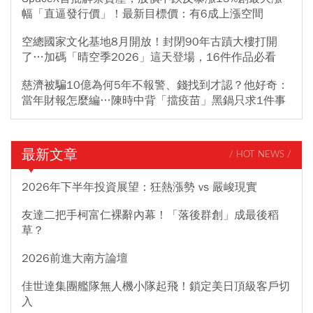
幅「直逼發行價」！最新目標價：有6成上漲空間
空總國家文化基地8月開放！封閉90年古蹟大樓打開
了…加碼「晴空季2026」這天登場，16件作品必看
慈濟被騙10億為何5年不報警、錢找到才認？他好奇：
當年財報怎麼編…陳時中背「擋疫苗」黑鍋只求1件事
最新文章
/ HOT NEWS /
2026年下半年投資展望：狂熱漲勢 vs 嚴峻現實
友達二把手柯富仁裸辭內幕！「落後群創」成最後稻
草？
2026前進大南方論壇
佳世達集團艦隊無人機小隊起飛！鎖定美日頂級客戶切
入