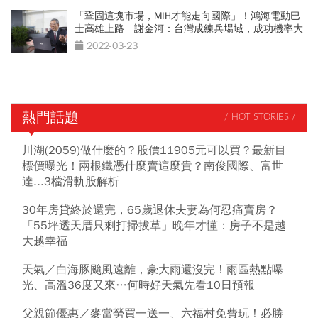
「鞏固這塊市場，MIH才能走向國際」！鴻海電動巴
士高雄上路 謝金河：台灣成練兵場域，成功機率大
很多
2022-03-23
熱門話題
/ HOT STORIES /
川湖(2059)做什麼的？股價11905元可以買？最新目
標價曝光！兩根鐵憑什麼賣這麼貴？南俊國際、富世
達...3檔滑軌股解析
30年房貸終於還完，65歲退休夫妻為何忍痛賣房？
「55坪透天厝只剩打掃拔草」晚年才懂：房子不是越
大越幸福
天氣／白海豚颱風遠離，豪大雨還沒完！雨區熱點曝
光、高溫36度又來…何時好天氣先看10日預報
父親節優惠／麥當勞買一送一、六福村免費玩！必勝