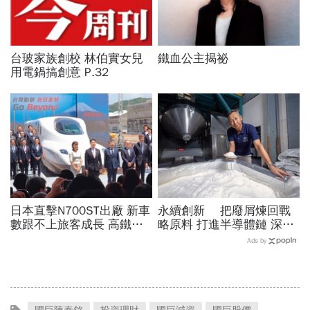
台玻家族創校 林伯實女兒
鐵血公主揭祕
用電鍋搞創意 P.32
日本直擊N700ST出廠 新車
永續創新 把廢屑煉回戰
數跟不上旅客成長 高鐵遇3
略原料 打進半導體鏈 深耕
大挑戰 專家籲合理調整票
資源循環 聯友金屬寫鎢金
Ads by
價
奇蹟