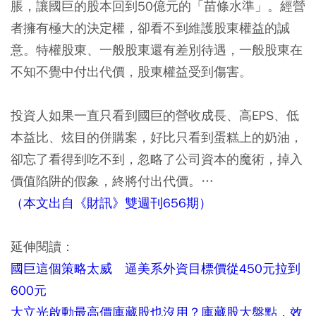
脹，讓國巨的股本回到50億元的「苗條水準」。經營
者擁有極大的決定權，卻看不到維護股東權益的誠
意。特權股東、一般股東還有差別待遇，一般股東在
不知不覺中付出代價，股東權益受到傷害。
投資人如果一直只看到國巨的營收成長、高EPS、低
本益比、炫目的併購案，好比只看到蛋糕上的奶油，
卻忘了看得到吃不到，忽略了公司資本的魔術，掉入
價值陷阱的假象，終將付出代價。…
（本文出自《財訊》雙週刊656期）
延伸閱讀：
國巨這個策略太威 逼美系外資目標價從450元拉到
600元
大立光啟動最高價庫藏股也沒用？庫藏股大盤點，效