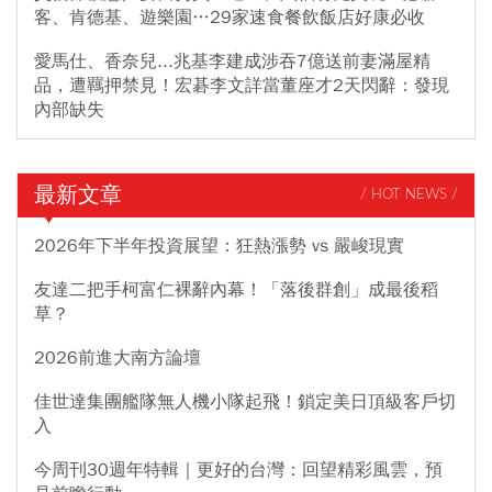
客、肯德基、遊樂園…29家速食餐飲飯店好康必收
愛馬仕、香奈兒...兆基李建成涉吞7億送前妻滿屋精
品，遭羈押禁見！宏碁李文詳當董座才2天閃辭：發現
內部缺失
最新文章
/ HOT NEWS /
2026年下半年投資展望：狂熱漲勢 vs 嚴峻現實
友達二把手柯富仁裸辭內幕！「落後群創」成最後稻
草？
2026前進大南方論壇
佳世達集團艦隊無人機小隊起飛！鎖定美日頂級客戶切
入
今周刊30週年特輯｜更好的台灣：回望精彩風雲，預