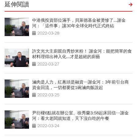
延伸閱讀
中港俄投資部位滿手，貝萊德基金被燙慘了...謝金
河：「這件事」讓30年全球化時代正式終結
2022-03-28
許文光大主廚親自秀炒米粉！ 謝金河：能把簡單的食
材料理得出神入化...才是超絕的廚藝
2022-03-27
滷肉是人力，紅蔥頭是融資…謝金河：3年前引台商
資金回流，一切都要從1碗滷肉飯說起
2022-03-25
尹衍樑6點就在辦公室、徐秀蘭3:58起床回信…謝金
河：看大老闆就知道，天下沒白吃的午餐
2022-03-24