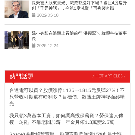
長榮被大股東賣光、減資都沒好下場？國巨4度瘦身
創「千元神話」，今第5度減資「再複製奇蹟」
2022-03-18
嬌小身影在浪頭上冒險前行 洪麗寗╲ 緯穎科技董事
長
2025-12-24
熱門話題
/ HOT ARTICLES /
台達電可以買？股價漲停1425→1815元反彈27%！不
只營收可期還有啥利多？目標價、散熱王牌神秘面紗曝
光
我只領3萬基本工資，如何調高投保薪資？勞保達人傳
授「3招」不靠老闆加薪，年金月領1.3萬變2.5萬
SpaceX首批解禁賣壓，股價不跌反暴漲15%創最大漲