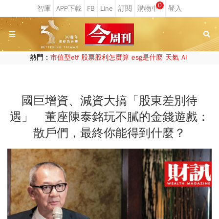
0
熱門：
市值型etf
股票股利怎麼算
esg是什麼
天氣
AI
國巨增資、減資大搞「股東差別待
遇」 董座陳泰銘玩不膩的金錢遊戲：
散戶們，最終你能得到什麼？