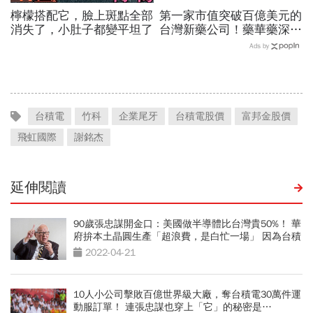
檸檬搭配它，臉上斑點全部
第一家市值突破百億美元的
消失了，小肚子都變平坦了
台灣新藥公司！藥華藥深耕
全球市場，能成為下一個武
Ads by
田製藥？
台積電
竹科
企業尾牙
台積電股價
富邦金股價
飛虹國際
謝銘杰
延伸閱讀
90歲張忠謀開金口：美國做半導體比台灣貴50%！ 華
府拚本土晶圓生產「超浪費，是白忙一場」 因為台積
美西8吋廠教訓太慘痛
2022-04-21
10人小公司擊敗百億世界級大廠，奪台積電30萬件運
動服訂單！ 連張忠謀也穿上「它」的秘密是…