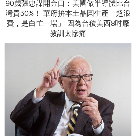
90歲張忠謀開金口：美國做半導體比台
灣貴50%！ 華府拚本土晶圓生產「超浪
費，是白忙一場」 因為台積美西8吋廠
教訓太慘痛