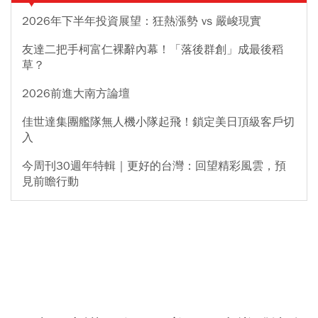
2026年下半年投資展望：狂熱漲勢 vs 嚴峻現實
友達二把手柯富仁裸辭內幕！「落後群創」成最後稻
草？
2026前進大南方論壇
佳世達集團艦隊無人機小隊起飛！鎖定美日頂級客戶切
入
今周刊30週年特輯｜更好的台灣：回望精彩風雲，預
見前瞻行動