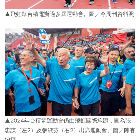
▲飛虹幫台積電辦過多屆運動會。圖／今周刊資料照
▲2024年台積電運動會仍由飛虹國際承辦，圖為張
忠謀（左2）及張淑芬（右2）出席運動會。圖／陳睿
緯攝