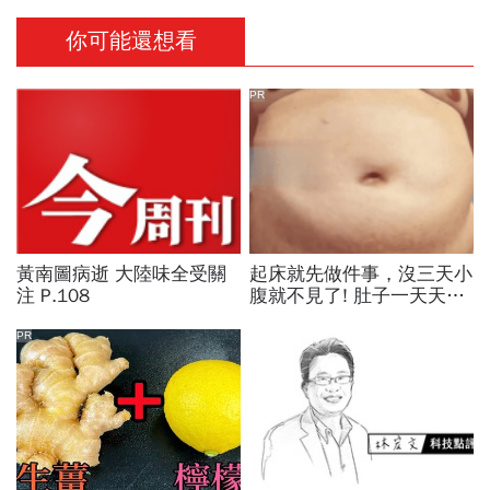
你可能還想看
PR
黃南圖病逝 大陸味全受關
起床就先做件事，沒三天小
注 P.108
腹就不見了! 肚子一天天變
小！
PR