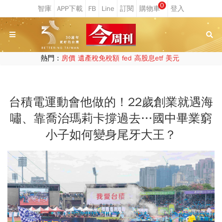
0
熱門：
房價
遺產稅免稅額
fed
高股息etf
美元
台積電運動會他做的！22歲創業就遇海
嘯、靠喬治瑪莉卡撐過去…國中畢業窮
小子如何變身尾牙大王？