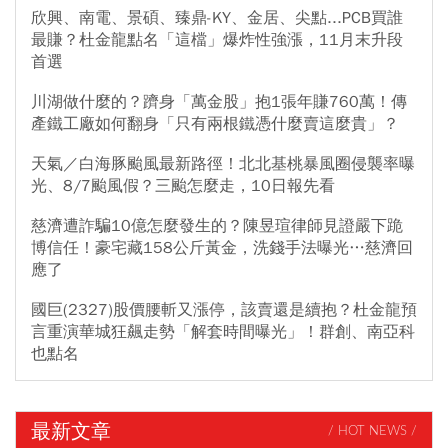
欣興、南電、景碩、臻鼎-KY、金居、尖點...PCB買誰
最賺？杜金龍點名「這檔」爆炸性強漲，11月末升段
首選
川湖做什麼的？躋身「萬金股」抱1張年賺760萬！傳
產鐵工廠如何翻身「只有兩根鐵憑什麼賣這麼貴」？
天氣／白海豚颱風最新路徑！北北基桃暴風圈侵襲率曝
光、8/7颱風假？三颱怎麼走，10日報先看
慈濟遭詐騙10億怎麼發生的？陳昱瑄律師見證嚴下跪
博信任！豪宅藏158公斤黃金，洗錢手法曝光…慈濟回
應了
國巨(2327)股價腰斬又漲停，該賣還是續抱？杜金龍預
言重演華城狂飆走勢「解套時間曝光」！群創、南亞科
也點名
最新文章
/ HOT NEWS /