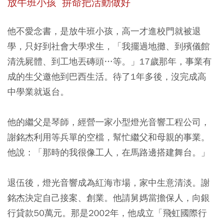
放牛班小孩 拚命把活動做好
他不愛念書，是放牛班小孩，高一才進校門就被退
學，只好到社會大學求生，「我擺過地攤、到殯儀館
清洗屍體、到工地丟磚頭…等。」17歲那年，事業有
成的生父邀他到巴西生活。待了1年多後，沒完成高
中學業就返台。
他的繼父是琴師，經營一家小型燈光音響工程公司，
謝銘杰利用等兵單的空檔，幫忙繼父和母親的事業。
他說：「那時的我很像工人，在馬路邊搭建舞台。」
退伍後，燈光音響成為紅海市場，家中生意清淡。謝
銘杰決定自己接案、創業。他請舅媽當擔保人，向銀
行貸款50萬元。那是2002年，他成立「飛虹國際行