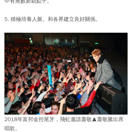
中有無數新穎點子。
5.
積極培養人脈
。和各界建立良好關係。
2018年富邦金控尾牙，飛虹邀請蕭敬▲蕭敬騰出席
唱歌。