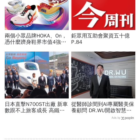
兩個小眾品牌HOKA、On，
鉅眾用互助會聚資五十億
憑什麼躋身鞋界市值4強、
P.84
撼動台灣代工廠版圖？ 解
密運動鞋新天王們
日本直擊N700ST出廠 新車
從醫師診間到AI專屬醫美保
數跟不上旅客成長 高鐵遇3
養顧問 DR.WU開啟智慧養
大挑戰 專家籲合理調整票
膚新時代
Ads by
價