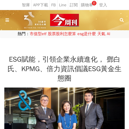
0
熱門：
市值型etf
股票股利怎麼算
esg是什麼
天氣
AI
ESG賦能，引領企業永續進化， 鄧白
氏、KPMG、倍力資訊倡議ESG黃金生
態圈