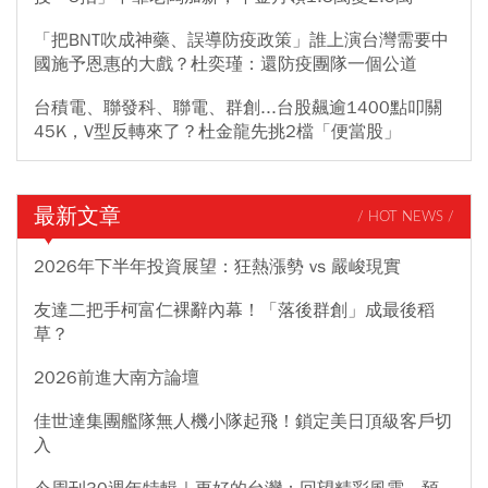
「把BNT吹成神藥、誤導防疫政策」誰上演台灣需要中
國施予恩惠的大戲？杜奕瑾：還防疫團隊一個公道
台積電、聯發科、聯電、群創...台股飆逾1400點叩關
45K，V型反轉來了？杜金龍先挑2檔「便當股」
最新文章
/ HOT NEWS /
2026年下半年投資展望：狂熱漲勢 vs 嚴峻現實
友達二把手柯富仁裸辭內幕！「落後群創」成最後稻
草？
2026前進大南方論壇
佳世達集團艦隊無人機小隊起飛！鎖定美日頂級客戶切
入