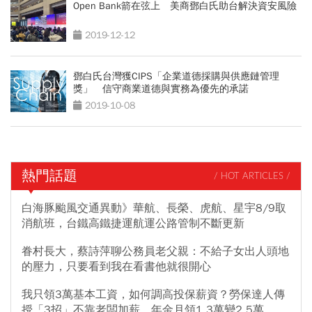
Open Bank箭在弦上 美商鄧白氏助台解決資安風險
2019-12-12
鄧白氏台灣獲CIPS「企業道德採購與供應鏈管理
獎」 信守商業道德與實務為優先的承諾
2019-10-08
熱門話題
/ HOT ARTICLES /
白海豚颱風交通異動》華航、長榮、虎航、星宇8/9取
消航班，台鐵高鐵捷運航運公路管制不斷更新
眷村長大，蔡詩萍聊公務員老父親：不給子女出人頭地
的壓力，只要看到我在看書他就很開心
我只領3萬基本工資，如何調高投保薪資？勞保達人傳
授「3招」不靠老闆加薪，年金月領1.3萬變2.5萬