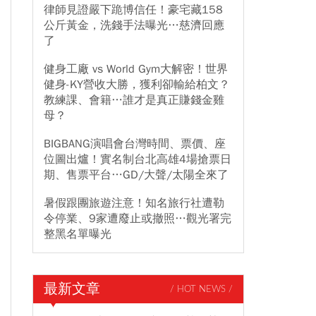
律師見證嚴下跪博信任！豪宅藏158
公斤黃金，洗錢手法曝光…慈濟回應
了
健身工廠 vs World Gym大解密！世界
健身-KY營收大勝，獲利卻輸給柏文？
教練課、會籍…誰才是真正賺錢金雞
母？
BIGBANG演唱會台灣時間、票價、座
位圖出爐！實名制台北高雄4場搶票日
期、售票平台…GD/大聲/太陽全來了
暑假跟團旅遊注意！知名旅行社遭勒
令停業、9家遭廢止或撤照…觀光署完
整黑名單曝光
最新文章
/ HOT NEWS /