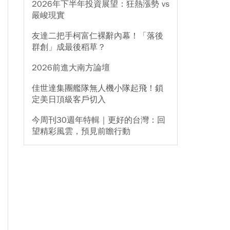
2026年下半年投資展望：狂熱漲勢 vs
嚴峻現實
友達二把手柯富仁裸辭內幕！「落後
群創」成最後稻草？
2026前進大南方論壇
佳世達集團艦隊無人機小隊起飛！鎖
定美日頂級客戶切入
今周刊30週年特輯｜更好的台灣：回
望精彩風雲，預見前瞻行動