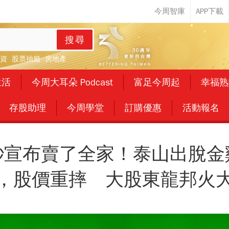
搜尋
資
股票抽籤
房地產
生活
今周大耳朵 Podcast
富足今周起
幸福熟
存股助理
今周學堂
訂購優惠
活動報名
秒宣布賣了全家！泰山出脫金
，股價重摔 大股東龍邦火