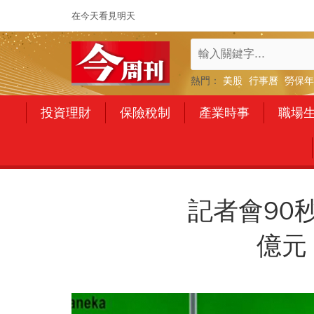
在今天看見明天
熱門：
美股
行事曆
勞保年
投資理財
保險稅制
產業時事
職場
記者會90
億元