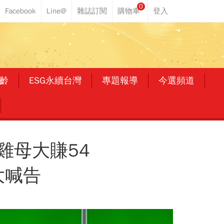
0
齡
ESG永續台灣
專題報導
今選頻道
雞母大賺54
大喊告