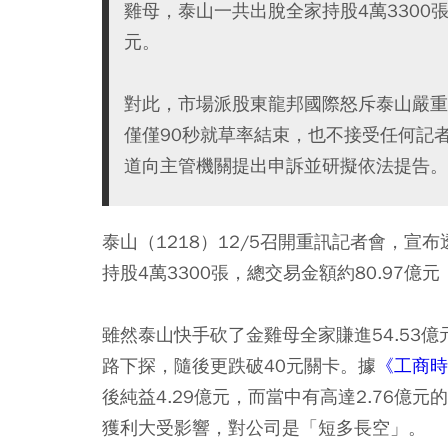
雞母，泰山一共出脫全家持股4萬3300張
元。
對此，市場派股東龍邦國際怒斥泰山嚴重
僅僅90秒就草率結束，也不接受任何記
道向主管機關提出申訴並研擬依法提告。
泰山（1218）12/5召開重訊記者會，宣
持股4萬3300張，總交易金額約80.97億元
雖然泰山快手砍了金雞母全家賺進54.53億
路下探，隨後更跌破40元關卡。據
《工商時
後純益4.29億元，而當中有高達2.76
獲利大受影響，對公司是「短多長空」。