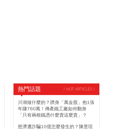
熱門話題
/ HOT ARTICLES /
川湖做什麼的？躋身「萬金股」抱1張
年賺760萬！傳產鐵工廠如何翻身
「只有兩根鐵憑什麼賣這麼貴」？
慈濟遭詐騙10億怎麼發生的？陳昱瑄