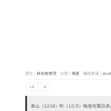
林依榕整理
傳產
shut
+A
-A
泰山（1218）昨（12/5）晚發布重