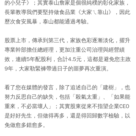
的小兒子》；其實泰山詹家是個很純樸的彰化家族，
長輩教導我們要堅持做食品業《大家ㄟ靠山》，因此
歷次食安風暴，泰山都能通過考驗。
股票上市，傳承到第三代，家族色彩逐漸淡化，擢升
專業幹部擔任總經理，更加注重公司治理與經營績
效，連續5年配股利，合計4.5元，這都是避免您主政
9年，大家勒緊褲帶過日子的噩夢再次重演。
看了您在媒體的發言，除了追述自己的「建樹」，也
努力反思自己的缺失，包括「殺氣太重」、「如果能
重來，不必當壞人」；其實股東從來不指望企業CEO
是好好先生，但做得再多，還是得回歸數字檢驗，以
免做愈多錯愈多。