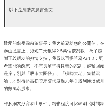
以下是詹皓鈞臉書全文
敬愛的詹岳霖前董事長：我之前寫給您的公開信，在
泰山臉書上，短短二天獲得2.5萬個按讚數，為了感
謝正義網友的熱情支持，我冒昧再提筆寫Part 2；更
希望能喚醒您，不忘長輩堅持良善的家訓，趕緊回頭
是岸，別與「股市大圈仔」、「殯葬大老」集體沉
淪，才對得起當初咬牙陪您度過六年０股利慘淡歲月
的數萬名股東。
許多網友形容泰山事件，精彩程度可比韓劇《財閥家