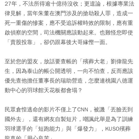
27年，不法所得逾十億待沒收；更遑論，根據專業法
律見解，當年朱董在澳門涉及的搶劫殺人罪，造成一
死一重傷的慘案，應不受追訴權時效的限制，應有重
啟偵察的空間，司法機關應該動起來。也難怪您即使
「賣股投靠」，卻仍跟幕後大哥緣慳一面。
至於您的盟友，放話要查帳的「殯葬大老」劉偉龍先
生，因為泰山的帳公開透明，一向不怕查，反而應該
優先查他擔任董事長的瑞助營造，怎麼連桃園八德運
動中心的羽球館天花板都會塌？
民眾倉惶逃命的影片不僅上了CNN，被譏「丟臉丟到
國外去」，還有網友自製短片，嘲諷此舉是為了訓練
羽球選手的「短跑能力」與「爆發力」，KUSO殯葬
龍真的「用心良苦」。