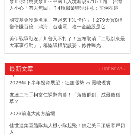
禁止你出境就禁止…中國出入境新規9/15上路，台灣
人小心「有去無回」？4種職業特別注意：前例在這
國安基金護盤名單「存起來下次卡位」！279天買8檔
翻倍賺百億：鴻海、台達電...唯一金融股是它
美伊戰爭戰況／川普又不打了！宣布取消「二戰以來最
大軍事行動」，稱協議框架談妥，條件曝光
最新文章
/ HOT NEWS /
2026年下半年投資展望：狂熱漲勢 vs 嚴峻現實
友達二把手柯富仁裸辭內幕！「落後群創」成最後稻
草？
2026前進大南方論壇
佳世達集團艦隊無人機小隊起飛！鎖定美日頂級客戶切
入