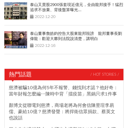
泰山又賣股2900張套現近億元，全由龍邦接手！猛烈
追求不放棄、背後盤算曝光...
2022-12-20
泰山董事詹皓鈞控告大股東龍邦毀謗 龍邦董事長劉
偉龍：歡迎大夥到法院說清楚，講明白
2022-12-16
熱門話題
/ HOT STORIES /
慈濟被騙10億為何5年不報警、錢找到才認？他好奇：
當年財報怎麼編…陳時中背「擋疫苗」黑鍋只求1件事
顏博文從聯電到慈濟，商場老將為何會信陳昱瑄李易
儒、豪給10億？慈濟發聲：將捍衛信眾捐款、蔡英文
也說話