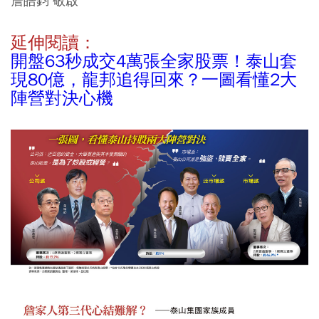
詹皓鈞 敬啟
延伸閱讀：
開盤63秒成交4萬張全家股票！泰山套
現80億，龍邦追得回來？一圖看懂2大
陣營對決心機