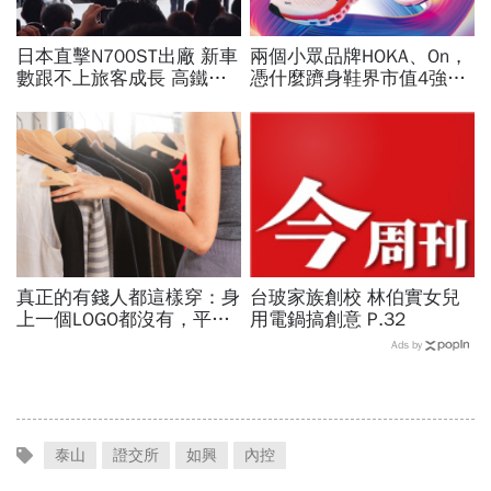
日本直擊N700ST出廠 新車
兩個小眾品牌HOKA、On，
數跟不上旅客成長 高鐵遇3
憑什麼躋身鞋界市值4強、
大挑戰 專家籲合理調整票
撼動台灣代工廠版圖？ 解
價
密運動鞋新天王們
真正的有錢人都這樣穿：身
台玻家族創校 林伯實女兒
上一個LOGO都沒有，平凡
用電鍋搞創意 P.32
針織衫卻要價3萬元...一窺
Ads by
頂奢富豪的花錢智慧
泰山
證交所
如興
內控