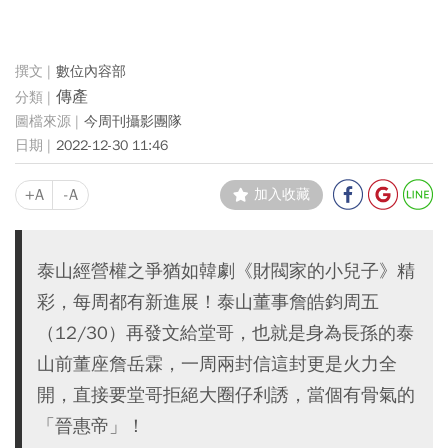
數位內容部
傳產
今周刊攝影團隊
2022-12-30 11:46
+A
-A
加入收藏
泰山經營權之爭猶如韓劇《財閥家的小兒子》精
彩，每周都有新進展！泰山董事詹皓鈞周五
（12/30）再發文給堂哥，也就是身為長孫的泰
山前董座詹岳霖，一周兩封信這封更是火力全
開，直接要堂哥拒絕大圈仔利誘，當個有骨氣的
「晉惠帝」！