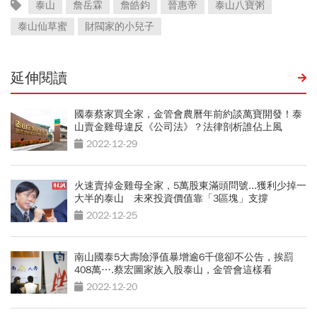
泰山
詹岳霖
詹皓鈞
晉惠帝
泰山八寶粥
泰山仙草蜜
財閥家的小兒子
延伸閱讀
國泰蔡家買全家，金管會農曆年前約談萬寶開發！泰
山賣金雞母違反《公司法》？法律剖析誰佔上風
2022-12-29
火速賣掉金雞母全家，5萬股東滿頭問號...獲利少掉一
大半的泰山 未來投資價值靠「3區塊」支撐
2022-12-25
南山國泰5大壽險淨值暴增逾6千億卻不公告，挨罰
408萬….蔡宏圖家族入股泰山，金管會這樣看
2022-12-20