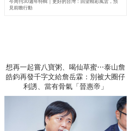
今周刊30週年特輯｜更好的台灣：回望精彩風雲，預
見前瞻行動
想再一起嘗八寶粥、喝仙草蜜…泰山詹
皓鈞再發千字文給詹岳霖：別被大圈仔
利誘、當有骨氣「晉惠帝」