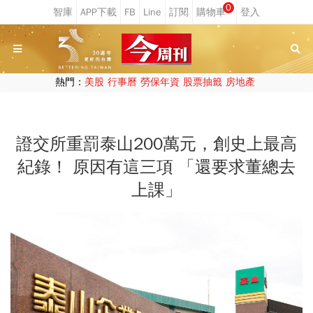
0
熱門：
美股
行事曆
勞保年資
股票抽籤
房地產
證交所重罰泰山200萬元，創史上最高
紀錄！ 原因有這三項 「還要求董總去
上課」