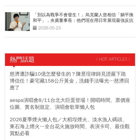
「別以為戰爭不會發生！」烏克蘭人曾相信「躺平換
和平」，央廣董事長：他們現在用日常展現最強反抗
2026-05-23
熱門話題
/ HOT ARTICLES /
慈濟遭詐騙10億怎麼發生的？陳昱瑄律師見證嚴下跪
博信任！豪宅藏158公斤黃金，洗錢手法曝光…慈濟回
應了
aespa演唱會8/11台北大巨蛋登場！開唱時間、票價座
位圖、實名制規定、演唱會歌單懶人包
2026夏季煙火懶人包／大稻埕煙火、淡水漁人碼頭、
東石海上煙火…全台花火施放時間、表演卡司、最佳觀
賞點必看