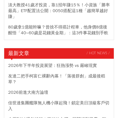
淡大教授41歲才投資，靠1招年賺15％！小資族「勝率
最高」ETF配置法公開：0050搭配這1種「越簡單越好
賺」
80歲拿1億能幹嘛？曾捨不得搭計程車，他身價8億後
醒悟「40~60歲是花錢黃金期」：這3件事花錢別手軟
最新文章
/ HOT NEWS /
2026年下半年投資展望：狂熱漲勢 vs 嚴峻現實
友達二把手柯富仁裸辭內幕！「落後群創」成最後稻
草？
2026前進大南方論壇
佳世達集團艦隊無人機小隊起飛！鎖定美日頂級客戶切
入