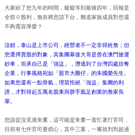
大家給了您九年的時間，癡癡等到最後四年，回報是
全部０股利，無奈將您請下台，難道家族成員對您還
不夠寬容厚愛？
沒錯，泰山是上市公司，經營者不一定非得姓詹；但
您選擇賣股的對象，其集團幕後大哥是曾在澳門搶運
鈔車，坦承自己是「強盜」，潛逃到了台灣四處掠奪
企業，行事風格宛如「股市大圈仔」的朱國榮先生。
如果您還有一點骨氣，理當拒絕「強盜」集團的利
誘，才對得起五萬名股東與胼手胝足創業的詹家長
輩。
您說從沒見過朱董，這可能是朱董一直忙著打官司，
目前有七件官司要煩心，其中三案，一審就判刑超過