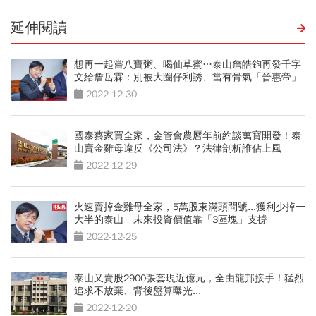
延伸閱讀
想再一起嘗八寶粥、喝仙草蜜…泰山詹皓鈞再發千字
文給詹岳霖：別被大圈仔利誘、當有骨氣「晉惠帝」
2022-12-30
國泰蔡家買全家，金管會農曆年前約談萬寶開發！泰
山賣金雞母違反《公司法》？法律剖析誰佔上風
2022-12-29
火速賣掉金雞母全家，5萬股東滿頭問號...獲利少掉一
大半的泰山 未來投資價值靠「3區塊」支撐
2022-12-25
泰山又賣股2900張套現近億元，全由龍邦接手！猛烈
追求不放棄、背後盤算曝光...
2022-12-20