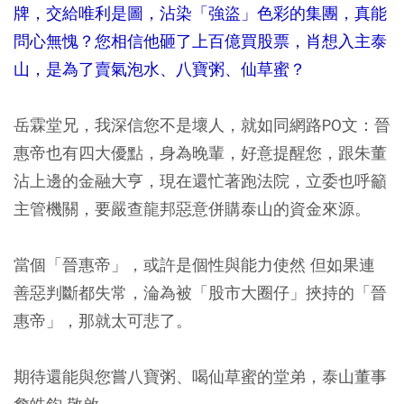
牌，交給唯利是圖，沾染「強盜」色彩的集團，真能
問心無愧？您相信他砸了上百億買股票，肖想入主泰
山，是為了賣氣泡水、八寶粥、仙草蜜？
岳霖堂兄，我深信您不是壞人，就如同網路PO文：晉
惠帝也有四大優點，身為晚輩，好意提醒您，跟朱董
沾上邊的金融大亨，現在還忙著跑法院，立委也呼籲
主管機關，要嚴查龍邦惡意併購泰山的資金來源。
當個「晉惠帝」，或許是個性與能力使然 但如果連
善惡判斷都失常，淪為被「股市大圈仔」挾持的「晉
惠帝」，那就太可悲了。
期待還能與您嘗八寶粥、喝仙草蜜的堂弟，泰山董事