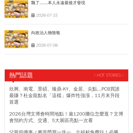
飄了.......本人永遠最後才發現
2026-07-15
向政治人物致敬
2026-07-08
熱門話題
/ HOT STORIES /
欣興、南電、景碩、臻鼎-KY、金居、尖點...PCB買誰
最賺？杜金龍點名「這檔」爆炸性強漲，11月末升段
首選
2026台灣文博會時間地點！逾1200攤位怎麼逛？文博
會預約方式、交通、5大展區亮點一次看
父親節優惠／麥當勞買一送一、六福村免費玩！必勝