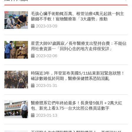
毛孩心臟手術動輒百萬、根管治療4萬元起跳…飼主
砸錢不手軟！寵物醫療靠「3大趨勢」推動
2023-03-09
星雲大師97歲圓寂／長年醫療支出堅持自費：不能佔
用社會資源…「回到心念的地方走得很安詳」
2023-02-06
時隔近3年，拜登宣布美國5/11結束新冠緊急狀態！
確診數雖低於同期，醫療保健體系恐陷混亂
2023-01-31
醫療體系它們年終給最多！長庚發5個月＋2萬大紅
包、新光上看3.75…台大比照公務員這數字
2023-01-13