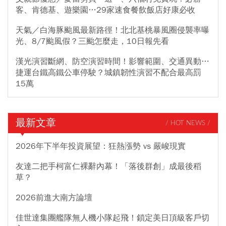
客、肯德基、遊樂園…29家速食餐飲飯店好康必收
天氣／白海豚颱風最新路徑！北北基桃暴風圈侵襲率曝
光、8/7颱風假？三颱怎麼走，10日報先看
漢光演習斷網、防空演習時間！影響範圍、交通異動…
捷運台鐵高鐵公車停駛？城鎮韌性演習不配合最高罰
15萬
最新文章
/ HOT NEWS /
2026年下半年投資展望：狂熱漲勢 vs 嚴峻現實
友達二把手柯富仁裸辭內幕！「落後群創」成最後稻
草？
2026前進大南方論壇
佳世達集團艦隊無人機小隊起飛！鎖定美日頂級客戶切