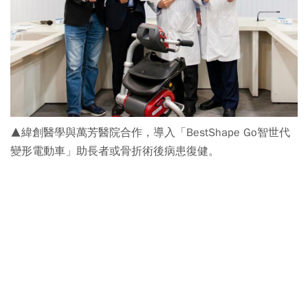
▲緯創醫學與萬芳醫院合作，導入「BestShape Go智世代
變形電動車」助長者或骨折術後病患復健。