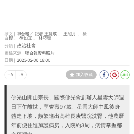
聯合報／ 記者 王慧瑛 、 王昭月 、 徐
白櫻 、 徐如宜 、 林巧璉
政治社會
聯合報資料照片
2023-02-06 18:00
+A
-A
加入收藏
佛光山開山宗長、國際佛光會創辦人星雲大師週
日下午離世，享耆壽97歲。星雲大師中風後身
體走下坡，頻繁進出高雄長庚醫院洗腎，他農曆
年前便住進加護病房，入院約3周，病情掌握都