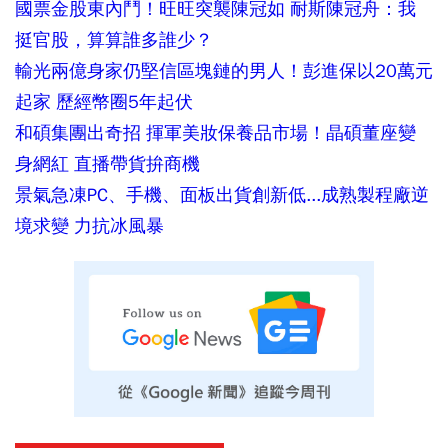
國票金股東內鬥！旺旺突襲陳冠如 耐斯陳冠舟：我
挺官股，算算誰多誰少？
輸光兩億身家仍堅信區塊鏈的男人！彭進保以20萬元
起家 歷經幣圈5年起伏
和碩集團出奇招 揮軍美妝保養品市場！晶碩董座變
身網紅 直播帶貨拚商機
景氣急凍PC、手機、面板出貨創新低...成熟製程廠逆
境求變 力抗冰風暴