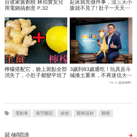
台玻家族創校 林伯實女兒
起床就先做件事，沒三天小
用電鍋搞創意 P.32
腹就不見了! 肚子一天天變
小！
PR
檸檬搭配它，臉上斑點全部
3歲到83歲通吃！玩具反斗
消失了，小肚子都變平坦了
城捲土重來，不再迷信大店
與高單價商品…用精緻時尚
Ads by
潮玩公仔搶市
電動車
萬芳醫院
緯創
醫療器材
醫療
延伸閱讀