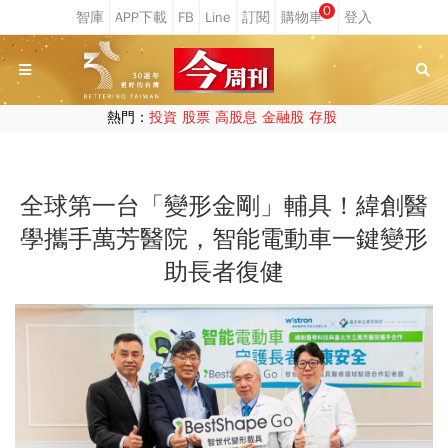
0
熱門：
投資
股票
高股息
金融股
存股
全球第一台「變形金剛」輔具！緯創醫
學攜手萬芳醫院，智能電動車一鍵變形
助長者復健