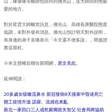
山，陳肇隆等醫師也陪同到佛光山，送大師回到他最
愛的地方。
對於星雲大師離世訊息，佛光山、高雄長庚醫院態度
低調，未對外發布消息。佛光山預計明天對外說明，
有身邊的弟子哀痛表示「今天還不便多說」，間接證
實這噩耗。
※本文授權自聯合新聞網，
原文見此
。
延伸閱讀：
20多歲女咳嗽流鼻水 新冠發病8天後家中昏迷死亡
開工疫情升溫 諾羅、流感也來亂
新北一家四口三人成乾屍獨留失智父 社會局將協助