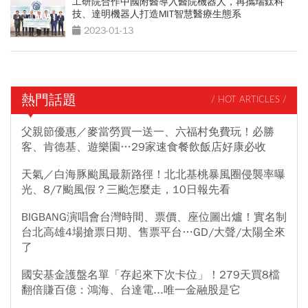
工研院合作中國附醫導入醫院機器人，再攜瑞鈦科
技、達明機器人打造MIT智慧醫療生態系
2023-01-13
熱門話題
/ HOT ARTICLES /
父親節優惠／麥當勞買一送一、六福村免費玩！必勝
客、肯德基、遊樂園…29家速食餐飲飯店好康必收
天氣／白海豚颱風最新路徑！北北基桃暴風圈侵襲率曝
光、8/7颱風假？三颱怎麼走，10日報先看
BIGBANG演唱會台灣時間、票價、座位圖出爐！實名制
台北高雄4場搶票日期、售票平台…GD/大聲/太陽全來
了
國安基金護盤名單「存起來下次卡位」！279天買8檔
翻倍賺百億：鴻海、台達電...唯一金融股是它