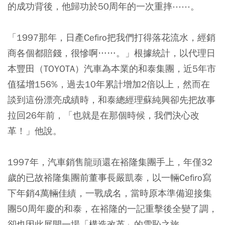
的成功背後，他歸功於50周年的一次重摔⋯⋯。
「1997那年，日產Cefiro把我們打得落花流水，經銷
商各個都賠錢，很慘啊……。」根據統計，以代理日
本豐田（TOYOTA）汽車為本業的和泰集團，近5年市
值猛增156%，過去10年累計增加2倍以上，然而在
談到這份漂亮成績時，和泰總經理蘇純興卻先把故事
拉回26年前，「也就是在那個時候，我們決心改
革！」他說。
1997年，汽車銷售龍頭還在裕隆集團手上，年僅32
歲的已故裕隆集團前董事長嚴凱泰，以一輛Cefiro寫
下年銷4萬輛佳績，一戰成名，當時原本準備迎接集
團50周年慶的和泰，在裕隆的一記重擊後全變了調，
卻也因此展開一場「構造改革」的雪恥之旅。