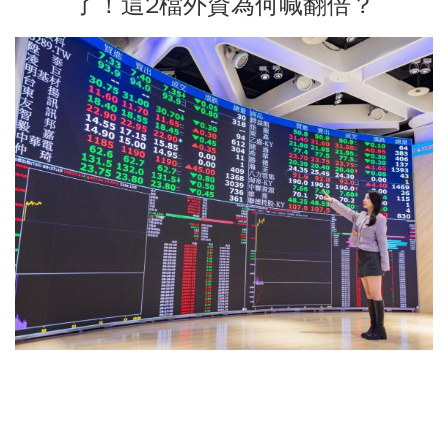
了！這2檔外資為何喊翻倍？