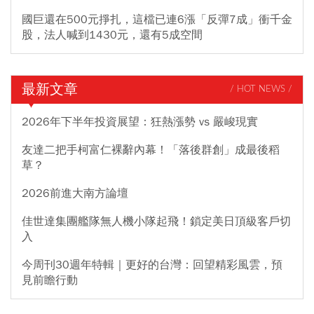
國巨還在500元掙扎，這檔已連6漲「反彈7成」衝千金
股，法人喊到1430元，還有5成空間
最新文章
/ HOT NEWS /
2026年下半年投資展望：狂熱漲勢 vs 嚴峻現實
友達二把手柯富仁裸辭內幕！「落後群創」成最後稻
草？
2026前進大南方論壇
佳世達集團艦隊無人機小隊起飛！鎖定美日頂級客戶切
入
今周刊30週年特輯｜更好的台灣：回望精彩風雲，預
見前瞻行動