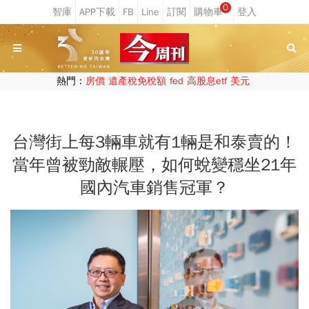
0
熱門：
房價
遺產稅免稅額
fed
高股息etf
美元
台灣街上每3輛車就有1輛是和泰賣的！
當年曾被勁敵輾壓，如何蛻變穩坐21年
國內汽車銷售冠軍？