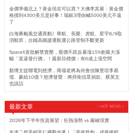
金價準備北上？黃金現在可以買？大佛李其展：黃金價
格摸到4300美元是好事！瑞銀3理由喊5000美元不遠
了
白海豚颱風交通異動》華航、長榮、虎航、星宇8/9取
消航班，台鐵高鐵捷運航運公路管制不斷更新
SpaceX首批解禁賣壓，股價不跌反暴漲15%創最大漲
幅「直逼發行價」！最新目標價：有6成上漲空間
顏博文從聯電到慈濟，商場老將為何會信陳昱瑄李易
儒、豪給10億？慈濟發聲：將捍衛信眾捐款、蔡英文
也說話
最新文章
/ HOT NEWS /
2026年下半年投資展望：狂熱漲勢 vs 嚴峻現實
友達二把手柯富仁裸辭內幕！「落後群創」成最後稻