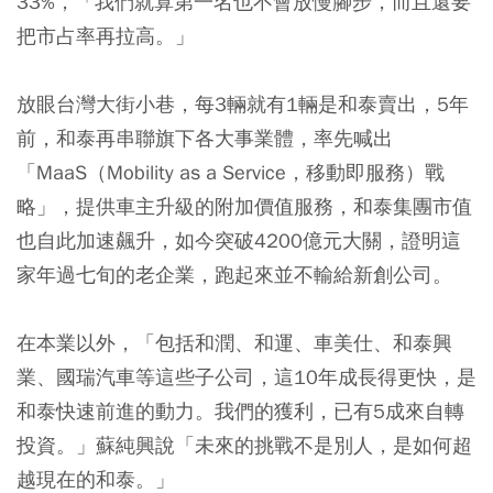
33%，「我們就算第一名也不會放慢腳步，而且還要
把市占率再拉高。」
放眼台灣大街小巷，每3輛就有1輛是和泰賣出，5年
前，和泰再串聯旗下各大事業體，率先喊出
「MaaS（Mobility as a Service，移動即服務）戰
略」，提供車主升級的附加價值服務，和泰集團市值
也自此加速飆升，如今突破4200億元大關，證明這
家年過七旬的老企業，跑起來並不輸給新創公司。
在本業以外，「包括和潤、和運、車美仕、和泰興
業、國瑞汽車等這些子公司，這10年成長得更快，是
和泰快速前進的動力。我們的獲利，已有5成來自轉
投資。」蘇純興說「未來的挑戰不是別人，是如何超
越現在的和泰。」