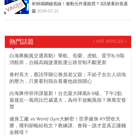
析師揭關鍵底線！被動元件還能買？3訊號看抄底還
是接刀
2026-07-21
熱門話題
/ HOT ARTICLES /
白海豚颱風交通異動》華航、長榮、虎航、星宇8/9取
消航班，台鐵高鐵捷運航運公路管制不斷更新
眷村長大，蔡詩萍聊公務員老父親：不給子女出人頭地
的壓力，只要看到我在看書他就很開心
白海豚停班停課最新！台北最大陣風8-9級、下午2點
最接近…風雨比巴威還大，為何不放颱風假？蔣萬安發
聲
健身工廠 vs World Gym大解密！世界健身-KY營收大
勝，獲利卻輸給柏文？教練課、會籍…誰才是真正賺錢
金雞母？