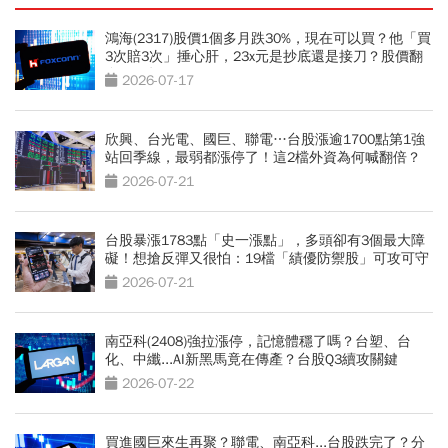
鴻海(2317)股價1個多月跌30%，現在可以買？他「買
3次賠3次」捶心肝，23x元是抄底還是接刀？股價翻
身2關鍵
2026-07-17
欣興、台光電、國巨、聯電…台股漲逾1700點第1強
站回季線，最弱都漲停了！這2檔外資為何喊翻倍？
2026-07-21
台股暴漲1783點「史一漲點」，多頭卻有3個最大障
礙！想搶反彈又很怕：19檔「績優防禦股」可攻可守
2026-07-21
南亞科(2408)強拉漲停，記憶體穩了嗎？台塑、台
化、中纖...AI新黑馬竟在傳產？台股Q3續攻關鍵
2026-07-22
買進國巨來生再聚？聯電、南亞科...台股跌完了？分