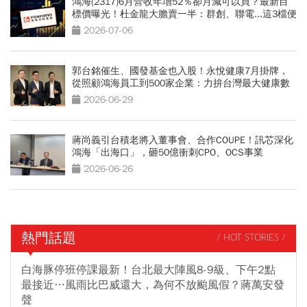
鴻海(2317)6月營收年增52％卻月減可以買？最新目
標價曝光！杜金龍大膽賣一半：群創、聯電...這3檔便
當股更有肉
2026-07-06
郭台銘催生、國發基金也入股！永悅健康7月掛牌，
從照顧鴻海員工到500家企業：力拚台灣最大健康數
據平台
2026-06-29
蔣尚義引台積老將入董事會、合作COUPE！訊芯深化
鴻海「出海口」，砸50億衝刺CPO、OCS事業
2026-06-26
熱門話題
/ HOT STORIES /
白海豚停班停課最新！台北最大陣風8-9級、下午2點
最接近…風雨比巴威還大，為何不放颱風假？蔣萬安發
聲