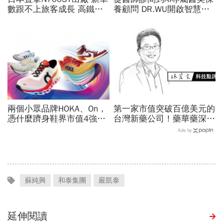
數跟不上旅客成長 高鐵遇3
養顧問 DR.WU開啟智慧養
大挑戰 專家籲合理調整票
膚新時代
價
兩個小眾品牌HOKA、On，
第一家市值突破百億美元的
憑什麼躋身鞋界市值4強、
台灣新藥公司！藥華藥深耕
撼動台灣代工廠版圖？ 解
全球市場，能成為下一個武
Ads by
密運動鞋新天王們
田製藥？
蘇純興
和泰集團
嚴凱泰
延伸閱讀