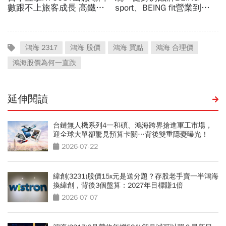
鴻海 2317
鴻海 股價
鴻海 買點
鴻海 合理價
鴻海股價為何一直跌
延伸閱讀
台鏈無人機系列4一和碩、鴻海跨界搶進軍工市場，
迎全球大單卻驚見預算卡關…背後雙重隱憂曝光！
2026-07-22
緯創(3231)股價15x元是送分題？存股老手賣一半鴻海
換緯創，背後3個盤算：2027年目標賺1倍
2026-07-07