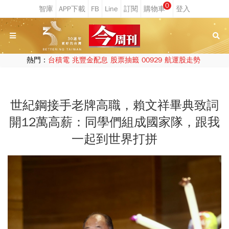
0
熱門：
台積電
兆豐金配息
股票抽籤
00929
航運股走勢
世紀鋼接手老牌高職，賴文祥畢典致詞
開12萬高薪：同學們組成國家隊，跟我
一起到世界打拼