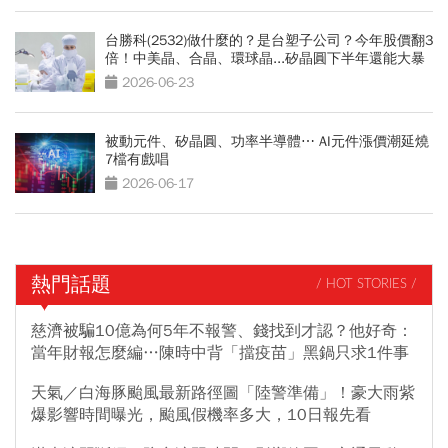
台勝科(2532)做什麼的？是台塑子公司？今年股價翻3
倍！中美晶、合晶、環球晶...矽晶圓下半年還能大暴
漲？
2026-06-23
被動元件、矽晶圓、功率半導體⋯ AI元件漲價潮延燒
7檔有戲唱
2026-06-17
熱門話題
/ HOT STORIES /
慈濟被騙10億為何5年不報警、錢找到才認？他好奇：
當年財報怎麼編…陳時中背「擋疫苗」黑鍋只求1件事
天氣／白海豚颱風最新路徑圖「陸警準備」！豪大雨紫
爆影響時間曝光，颱風假機率多大，10日報先看