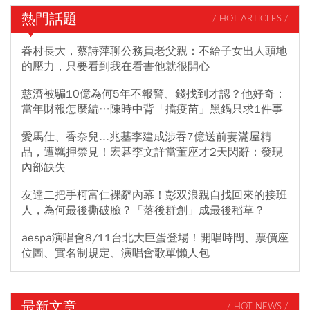
熱門話題
/ HOT ARTICLES /
眷村長大，蔡詩萍聊公務員老父親：不給子女出人頭地
的壓力，只要看到我在看書他就很開心
慈濟被騙10億為何5年不報警、錢找到才認？他好奇：
當年財報怎麼編…陳時中背「擋疫苗」黑鍋只求1件事
愛馬仕、香奈兒...兆基李建成涉吞7億送前妻滿屋精
品，遭羈押禁見！宏碁李文詳當董座才2天閃辭：發現
內部缺失
友達二把手柯富仁裸辭內幕！彭双浪親自找回來的接班
人，為何最後撕破臉？「落後群創」成最後稻草？
aespa演唱會8/11台北大巨蛋登場！開唱時間、票價座
位圖、實名制規定、演唱會歌單懶人包
最新文章
/ HOT NEWS /