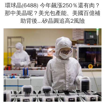
環球晶(6488) 今年飆漲250％還有肉？
那中美晶呢？美光包產能、美國百億補
助背後...矽晶圓追高2風險