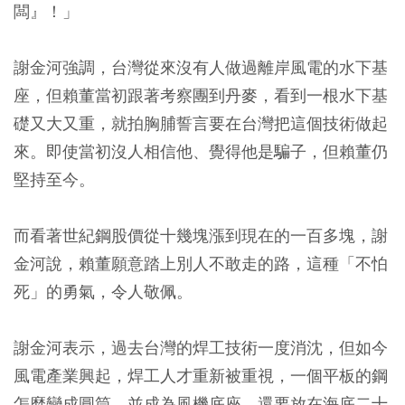
闆』！」
謝金河強調，台灣從來沒有人做過離岸風電的水下基
座，但賴董當初跟著考察團到丹麥，看到一根水下基
礎又大又重，就拍胸脯誓言要在台灣把這個技術做起
來。即使當初沒人相信他、覺得他是騙子，但賴董仍
堅持至今。
而看著世紀鋼股價從十幾塊漲到現在的一百多塊，謝
金河說，賴董願意踏上別人不敢走的路，這種「不怕
死」的勇氣，令人敬佩。
謝金河表示，過去台灣的焊工技術一度消沈，但如今
風電產業興起，焊工人才重新被重視，一個平板的鋼
怎麼變成圓筒，並成為風機底座，還要放在海底二十