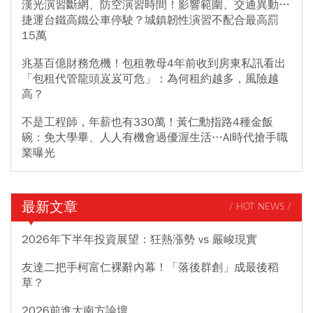
漢光演習斷網、防空演習時間！影響範圍、交通異動…
捷運台鐵高鐵公車停駛？城鎮韌性演習不配合最高罰
15萬
兆基百億財務危機！包租教母4年前收到房東私訊看出
「包租代管龍頭岌岌可危」：為何租約越多，風險越
高？
不是工程師，年薪也有330萬！黃仁勳指路4種金飯
碗：免大學畢、人人有機會過優渥生活…AI時代搶手職
業曝光
最新文章
/ HOT NEWS /
2026年下半年投資展望：狂熱漲勢 vs 嚴峻現實
友達二把手柯富仁裸辭內幕！「落後群創」成最後稻
草？
2026前進大南方論壇