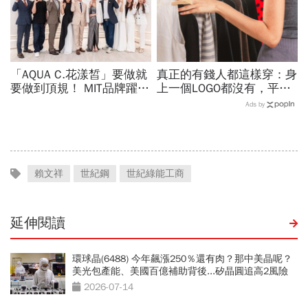
「AQUA C.花漾皙」要做就
真正的有錢人都這樣穿：身
要做到頂規！ MIT品牌躍上
上一個LOGO都沒有，平凡
世界舞台 以創新研發開創
針織衫卻要價3萬元...一窺
Ads by
美業生醫新高度
頂奢富豪的花錢智慧
賴文祥
世紀鋼
世紀綠能工商
延伸閱讀
環球晶(6488) 今年飆漲250％還有肉？那中美晶呢？
美光包產能、美國百億補助背後...矽晶圓追高2風險
2026-07-14