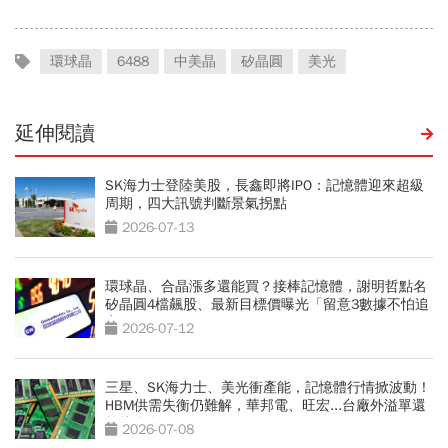
環球晶
6488
中美晶
矽晶圓
美光
延伸閱讀
SK海力士登陸美股，長鑫即將IPO：記憶體迎來超級
周期，四大訊號判斷景氣拐點
2026-07-13
環球晶、合晶漲多還能買？接棒記憶體，謝明哲點名
矽晶圓4檔飆股、最新目標價曝光「留意3數據不怕追
高」
2026-07-12
三星、SK海力士、美光衝產能，記憶體行情掀波動！
HBM供需失衡仍難解，華邦電、旺宏...台廠外溢單還
能接多久？
2026-07-08