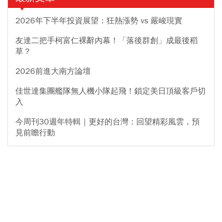
2026年下半年投資展望：狂熱漲勢 vs 嚴峻現實
友達二把手柯富仁裸辭內幕！「落後群創」成最後稻
草？
2026前進大南方論壇
佳世達集團艦隊無人機小隊起飛！鎖定美日頂級客戶切
入
今周刊30週年特輯｜更好的台灣：回望精彩風雲，預
見前瞻行動