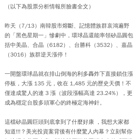
（以下為股票分析情報所臉書全文）
昨天（7/13）南韓股市熔斷、記憶體族群哀鴻遍野
的「黑色星期一」慘劇中，環球晶還能率領
矽晶圓
包
括
中美晶
、
合晶
（6182）、
台勝科
（3532）、
嘉晶
（3016）族群逆天漲停！
一開盤環球晶就在排山倒海的利多轟炸下直接鎖住漲
停板，大漲 135 元，收在 1,485 元的歷史天價！不
僅達成驚人的連 3 漲（波段漲幅高達 23.24%），更
成為穩定台股多頭軍心的終極定海神針。
這檔矽晶圓巨頭到底拿到了什麼好康 ，我想大家都
知道!!!？美光投資案背後有什麼驚人內幕？立刻幫你