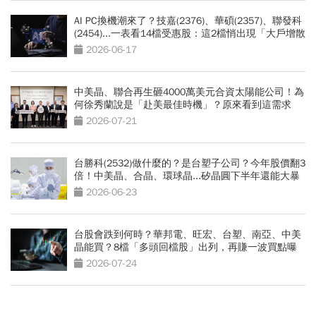
AI PC換機潮來了？技嘉(2376)、華碩(2357)、聯發科
(2454)...一表看14檔受惠股：這2檔悄出現「大戶增散
戶減」跡象
2026-06-17
中美晶、聯合再生砸4000萬美元合資太陽能公司！為
何徐秀蘭說是「赴美最佳時機」？原來看到這需求
2026-07-21
台勝科(2532)做什麼的？是台塑子公司？今年股價翻3
倍！中美晶、合晶、環球晶...矽晶圓下半年還能大暴
漲？
2026-06-23
台股會跌到何時？華邦電、旺宏、台塑、南亞、中美
晶能買？8檔「多頭回檔股」出列，再賺一波買點曝
光
2026-07-24