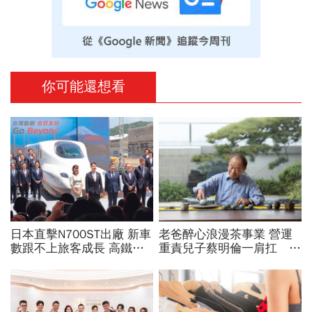
你可能還想看
日本直擊N700ST出廠 新車
老爸醉心浪漫茶事業 營運
數跟不上旅客成長 高鐵遇3
重責兒子蔡明倫一肩扛 直
大挑戰 專家籲合理調整票
擊寶成前老董茶室 蔡其建
價
談人生如茶的甘與苦