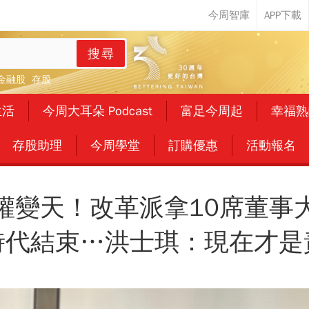
搜尋
金融股
存股
生活
今周大耳朵 Podcast
富足今周起
幸福熟
存股助理
今周學堂
訂購優惠
活動報名
權變天！改革派拿10席董事
時代結束…洪士琪：現在才是