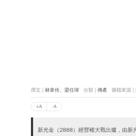
林韋伶、梁任瑋
傳產
+A
-A
新光金（2888）經營權大戰出爐，由新