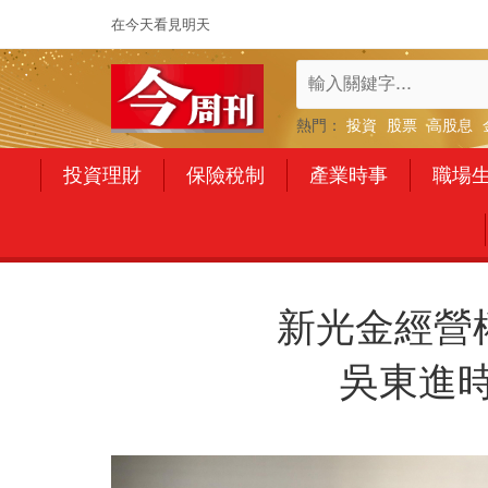
在今天看見明天
熱門：
投資
股票
高股息
投資理財
保險稅制
產業時事
職場
新光金經營
吳東進