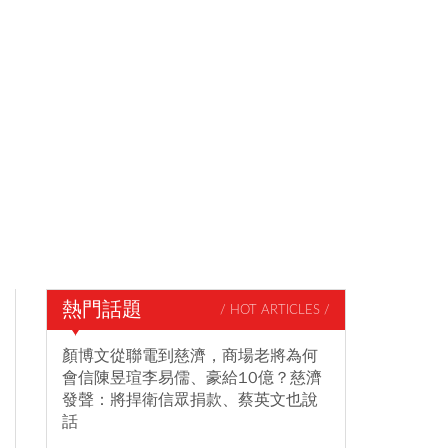
熱門話題
/ HOT ARTICLES /
顏博文從聯電到慈濟，商場老將為何
會信陳昱瑄李易儒、豪給10億？慈濟
發聲：將捍衛信眾捐款、蔡英文也說
話