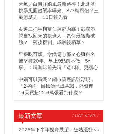
天氣／白海豚颱風最新路徑！北北基
桃暴風圈侵襲率曝光、8/7颱風假？三
颱怎麼走，10日報先看
友達二把手柯富仁裸辭內幕！彭双浪
親自找回來的接班人，為何最後撕破
臉？「落後群創」成最後稻草？
早餐吃可頌、拿鐵傷心臟？心臟科名
醫堅持20年、早上9點前不做「5件
事」：喝咖啡前先喝「這1杯」更護心
中鋼可以買嗎？鋼市築底訊號浮現，
「2字頭」目標價已成共識，外資連
14天買超22.6萬張看到什麼？
最新文章
/ HOT NEWS /
2026年下半年投資展望：狂熱漲勢 vs