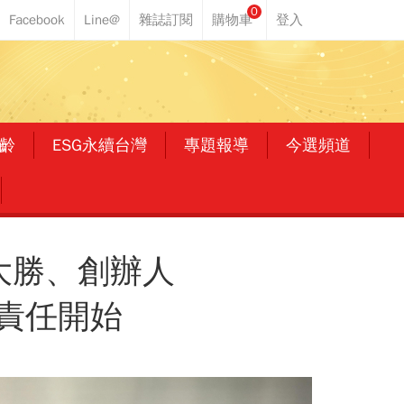
0
齡
ESG永續台灣
專題報導
今選頻道
大勝、創辦人
責任開始