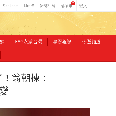
0
齡
ESG永續台灣
專題報導
今選頻道
好！翁朝棟：
變」