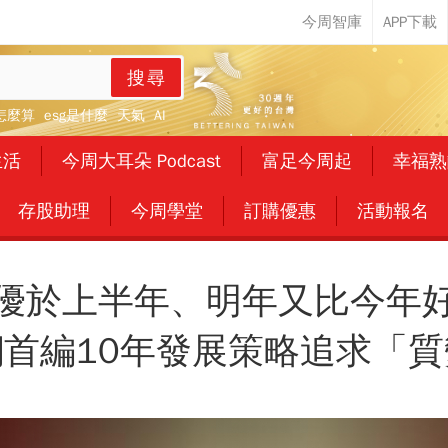
搜尋
怎麼算
esg是什麼
天氣
AI
生活
今周大耳朵 Podcast
富足今周起
幸福熟
存股助理
今周學堂
訂購優惠
活動報名
優於上半年、明年又比今年
鋼首編10年發展策略追求「質