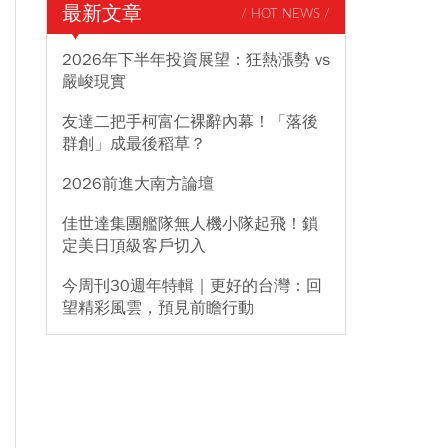
最新文章
/ HOT NEWS /
2026年下半年投資展望：狂熱漲勢 vs
嚴峻現實
友達二把手柯富仁裸辭內幕！「落後
群創」成最後稻草？
2026前進大南方論壇
佳世達集團艦隊無人機小隊起飛！鎖
定美日頂級客戶切入
今周刊30週年特輯｜更好的台灣：回
望精彩風雲，預見前瞻行動