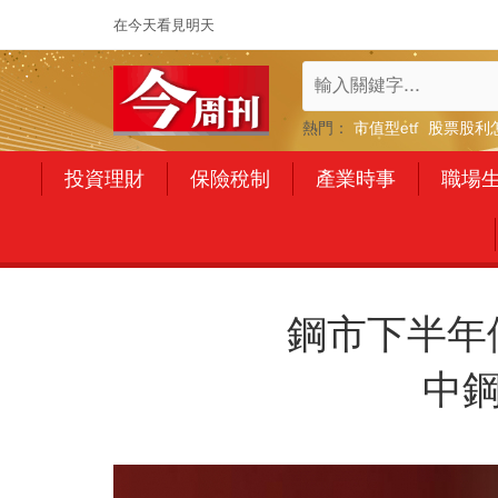
在今天看見明天
熱門：
市值型etf
股票股利
投資理財
保險稅制
產業時事
職場
鋼市下半年
中