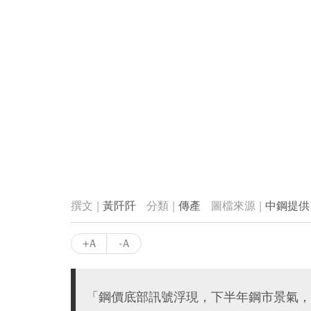
黃阡阡
傳產
中鋼提供
+A
-A
「鋼價底部訊號浮現，下半年鋼市景氣，