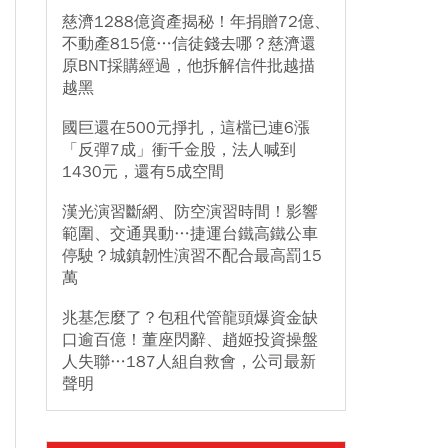
慈濟1288億資產揭秘！年捐贈72億、
不動產815億…信徒錢去哪？慈濟還
原BNT採購經過，他拆解信件批越描
越黑
國巨還在500元掙扎，這檔已連6漲
「反彈7成」衝千金股，法人喊到
1430元，還有5成空間
漢光演習斷網、防空演習時間！影響
範圍、交通異動…捷運台鐵高鐵公車
停駛？城鎮韌性演習不配合最高罰15
萬
兆基怎麼了？包租代管龍頭爆資金缺
口逾百億！董座閃辭、趙姬投資操盤
人失聯…187人組自救會，公司最新
聲明