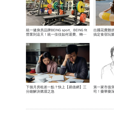
統一健身房品牌BEING sport、BEING fit
出國花費難
營業到這天！統一佳佳如何退費、轉換
搞定食宿玩
到健身工廠？20年老字號為何退出
PR
下個月房租差一點？快上【易借網】三
第一家市值
分鐘解決燃眉之急
司！藥華藥
個武田製藥