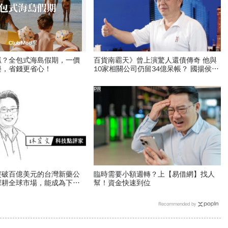
抓？全包式海島假期，一價
百貨南霸天》曾上演驚人還債傳奇 他與
樂，省錢更省心！
10家相關公司仍留34億呆帳？ 國揚侯西
峰償債人生還未完
PR
突破百億美元的台灣新藥公
臨時需要小額週轉？上【易借網】找人
深耕全球市場，能成為下一
幫！資金快速到位
？
Recommended by